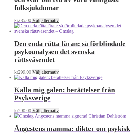
folksjukdomar
Den
kr
285.00
Välj alternativ
här
produkten
har
flera
Den enda rätta läran: så förblindade
varianter.
psykoanalysen det svenska
De
olika
rättsväsendet
alternativen
kan
Den
kr
299.00
Välj alternativ
väljas
här
på
produkten
produktsidan
har
Kalla mig galen: berättelser från
flera
Psyksverige
varianter.
De
olika
Den
kr
290.00
Välj alternativ
alternativen
här
kan
produkten
väljas
har
Ångestens mamma: dikter om psykisk
på
flera