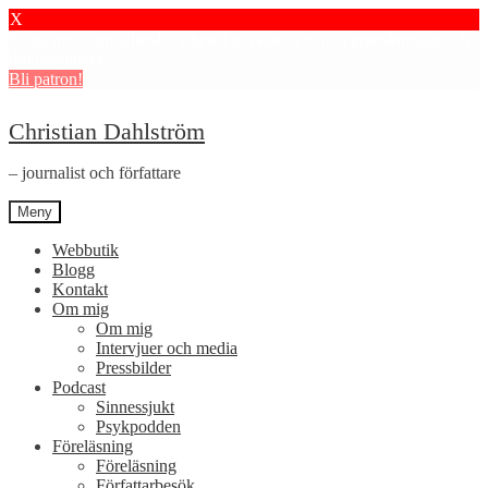
X
Stötta mitt journalistiska arbete i psykiatrin och få granskningar och
dokumentärer.
Bli patron!
Hoppa
Hoppa
Christian Dahlström
till
till
navigering
innehåll
– journalist och författare
Meny
Webbutik
Blogg
Kontakt
Om mig
Om mig
Intervjuer och media
Pressbilder
Podcast
Sinnessjukt
Psykpodden
Föreläsning
Föreläsning
Författarbesök