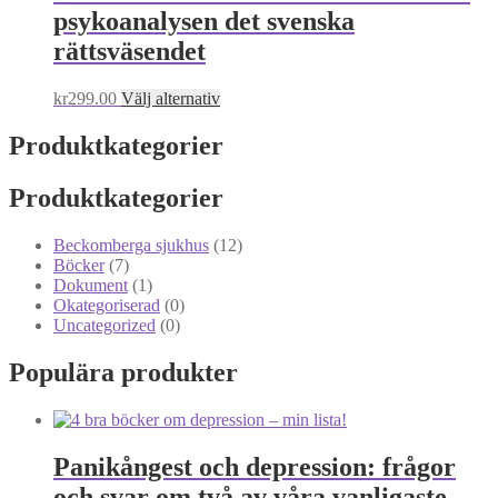
psykoanalysen det svenska
rättsväsendet
Den
kr
299.00
Välj alternativ
här
produkten
Produktkategorier
har
flera
Produktkategorier
varianter.
De
olika
Beckomberga sjukhus
(12)
alternativen
Böcker
(7)
kan
Dokument
(1)
väljas
Okategoriserad
(0)
på
Uncategorized
(0)
produktsidan
Populära produkter
Panikångest och depression: frågor
och svar om två av våra vanligaste