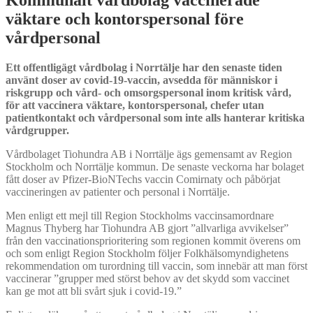
väktare och kontorspersonal före
vårdpersonal
Ett offentligägt vårdbolag i Norrtälje har den senaste tiden
använt doser av covid-19-vaccin, avsedda för människor i
riskgrupp och vård- och omsorgspersonal inom kritisk vård,
för att vaccinera väktare, kontorspersonal, chefer utan
patientkontakt och vårdpersonal som inte alls hanterar kritiska
vårdgrupper.
Vårdbolaget Tiohundra AB i Norrtälje ägs gemensamt av Region
Stockholm och Norrtälje kommun. De senaste veckorna har bolaget
fått doser av Pfizer-BioNTechs vaccin Comirnaty och påbörjat
vaccineringen av patienter och personal i Norrtälje.
Men enligt ett mejl till Region Stockholms vaccinsamordnare
Magnus Thyberg har Tiohundra AB gjort ”allvarliga avvikelser”
från den vaccinationsprioritering som regionen kommit överens om
och som enligt Region Stockholm följer Folkhälsomyndighetens
rekommendation om turordning till vaccin, som innebär att man först
vaccinerar ”grupper med störst behov av det skydd som vaccinet
kan ge mot att bli svårt sjuk i covid-19.”