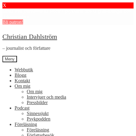
X
Stötta mitt journalistiska arbete i psykiatrin och få granskningar och
dokumentärer.
Bli patron!
Hoppa
Hoppa
Christian Dahlström
till
till
navigering
innehåll
– journalist och författare
Meny
Webbutik
Blogg
Kontakt
Om mig
Om mig
Intervjuer och media
Pressbilder
Podcast
Sinnessjukt
Psykpodden
Föreläsning
Föreläsning
Författarbesök