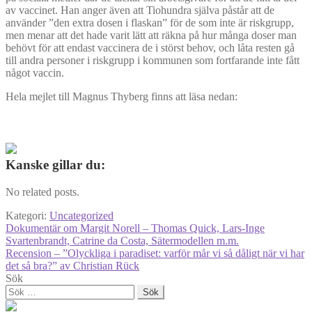
av vaccinet. Han anger även att Tiohundra själva påstår att de
använder ”den extra dosen i flaskan” för de som inte är riskgrupp,
men menar att det hade varit lätt att räkna på hur många doser man
behövt för att endast vaccinera de i störst behov, och låta resten gå
till andra personer i riskgrupp i kommunen som fortfarande inte fått
något vaccin.
Hela mejlet till Magnus Thyberg finns att läsa nedan:
Kanske gillar du:
No related posts.
Kategori:
Uncategorized
Inläggsnavigering
Föregående
Dokumentär om Margit Norell – Thomas Quick, Lars-Inge
inlägg:
Svartenbrandt, Catrine da Costa, Sätermodellen m.m.
Nästa
Recension – ”Olyckliga i paradiset: varför mår vi så dåligt när vi har
inlägg:
det så bra?” av Christian Rück
Sök
Sök
efter: