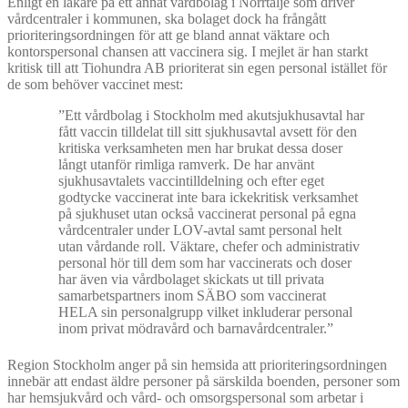
Enligt en läkare på ett annat vårdbolag i Norrtälje som driver
vårdcentraler i kommunen, ska bolaget dock ha frångått
prioriteringsordningen för att ge bland annat väktare och
kontorspersonal chansen att vaccinera sig. I mejlet är han starkt
kritisk till att Tiohundra AB prioriterat sin egen personal istället för
de som behöver vaccinet mest:
”Ett vårdbolag i Stockholm med akutsjukhusavtal har
fått vaccin tilldelat till sitt sjukhusavtal avsett för den
kritiska verksamheten men har brukat dessa doser
långt utanför rimliga ramverk. De har använt
sjukhusavtalets vaccintilldelning och efter eget
godtycke vaccinerat inte bara ickekritisk verksamhet
på sjukhuset utan också vaccinerat personal på egna
vårdcentraler under LOV-avtal samt personal helt
utan vårdande roll. Väktare, chefer och administrativ
personal hör till dem som har vaccinerats och doser
har även via vårdbolaget skickats ut till privata
samarbetspartners inom SÄBO som vaccinerat
HELA sin personalgrupp vilket inkluderar personal
inom privat mödravård och barnavårdcentraler.”
Region Stockholm anger på sin hemsida att prioriteringsordningen
innebär att endast äldre personer på särskilda boenden, personer som
har hemsjukvård och vård- och omsorgspersonal som arbetar i