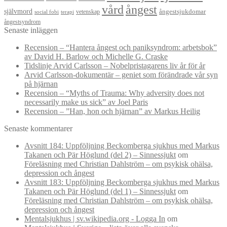
vård
ångest
självmord
ångestsjukdomar
vetenskap
social fobi
terapi
ångestsyndrom
Senaste inläggen
Recension – “Hantera ångest och paniksyndrom: arbetsbok”
av David H. Barlow och Michelle G. Craske
Tidslinje Arvid Carlsson – Nobelpristagarens liv år för år
Arvid Carlsson-dokumentär – geniet som förändrade vår syn
på hjärnan
Recension – “Myths of Trauma: Why adversity does not
necessarily make us sick” av Joel Paris
Recension – ”Han, hon och hjärnan” av Markus Heilig
Senaste kommentarer
Avsnitt 184: Uppföljning Beckomberga sjukhus med Markus
Takanen och Pär Höglund (del 2) – Sinnessjukt
om
Föreläsning med Christian Dahlström – om psykisk ohälsa,
depression och ångest
Avsnitt 183: Uppföljning Beckomberga sjukhus med Markus
Takanen och Pär Höglund (del 1) – Sinnessjukt
om
Föreläsning med Christian Dahlström – om psykisk ohälsa,
depression och ångest
Mentalsjukhus | sv.wikipedia.org - Logga In
om