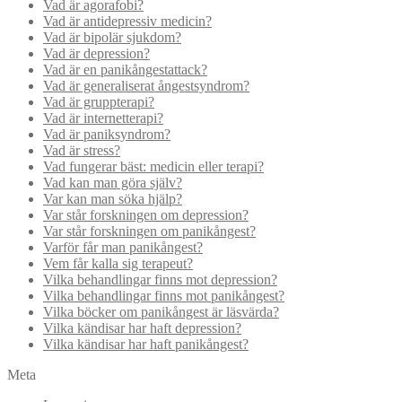
Vad är agorafobi?
Vad är antidepressiv medicin?
Vad är bipolär sjukdom?
Vad är depression?
Vad är en panikångestattack?
Vad är generaliserat ångestsyndrom?
Vad är gruppterapi?
Vad är internetterapi?
Vad är paniksyndrom?
Vad är stress?
Vad fungerar bäst: medicin eller terapi?
Vad kan man göra själv?
Var kan man söka hjälp?
Var står forskningen om depression?
Var står forskningen om panikångest?
Varför får man panikångest?
Vem får kalla sig terapeut?
Vilka behandlingar finns mot depression?
Vilka behandlingar finns mot panikångest?
Vilka böcker om panikångest är läsvärda?
Vilka kändisar har haft depression?
Vilka kändisar har haft panikångest?
Meta