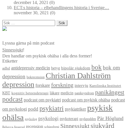
december 14, 2021
(0)
ECT:s historia – elbehandlingens historia i Sverige…
november 30, 2021
(0)
Sök
efter:
Lyssna gärna på min podcast
Sinnessjukt
!
Den handlar om psykisk ohälsa i alla dess former!
Etiketter
bok
bok om
antidepressiv medicin
betyg
bipolär sjukdom
adhd
Christian Dahlström
depression
bokrecension
depression
forskning
forskare
intervju
Karolinska Institutet
panikångest
KBT
läkare
medicin
kognitiv beteendeterapi
paniksyndrom
podcast
podcast om psykiatri
podcast om psykisk ohälsa
podcast
psykisk
psykiatri
om psykologi
podd
psykiatriker
ohälsa
Pär Höglund
psykologi
psykoterapi
psykpodden
psykolog
sjukvård
Sinnessjukt
recension
schizofreni
Rebecca Anserud