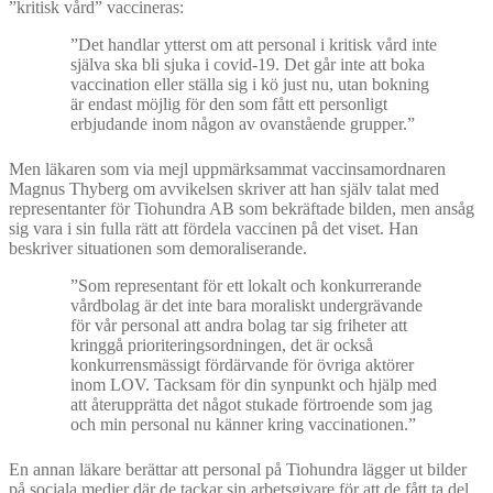
”kritisk vård” vaccineras:
”Det handlar ytterst om att personal i kritisk vård inte
själva ska bli sjuka i covid-19. Det går inte att boka
vaccination eller ställa sig i kö just nu, utan bokning
är endast möjlig för den som fått ett personligt
erbjudande inom någon av ovanstående grupper.”
Men läkaren som via mejl uppmärksammat vaccinsamordnaren
Magnus Thyberg om avvikelsen skriver att han själv talat med
representanter för Tiohundra AB som bekräftade bilden, men ansåg
sig vara i sin fulla rätt att fördela vaccinen på det viset. Han
beskriver situationen som demoraliserande.
”Som representant för ett lokalt och konkurrerande
vårdbolag är det inte bara moraliskt undergrävande
för vår personal att andra bolag tar sig friheter att
kringgå prioriteringsordningen, det är också
konkurrensmässigt fördärvande för övriga aktörer
inom LOV. Tacksam för din synpunkt och hjälp med
att återupprätta det något stukade förtroende som jag
och min personal nu känner kring vaccinationen.”
En annan läkare berättar att personal på Tiohundra lägger ut bilder
på sociala medier där de tackar sin arbetsgivare för att de fått ta del