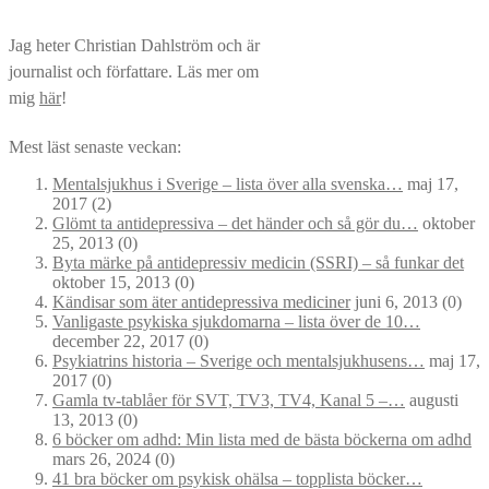
Jag heter Christian Dahlström och är
journalist och författare. Läs mer om
mig
här
!
Mest läst senaste veckan:
Mentalsjukhus i Sverige – lista över alla svenska…
maj 17,
2017
(2)
Glömt ta antidepressiva – det händer och så gör du…
oktober
25, 2013
(0)
Byta märke på antidepressiv medicin (SSRI) – så funkar det
oktober 15, 2013
(0)
Kändisar som äter antidepressiva mediciner
juni 6, 2013
(0)
Vanligaste psykiska sjukdomarna – lista över de 10…
december 22, 2017
(0)
Psykiatrins historia – Sverige och mentalsjukhusens…
maj 17,
2017
(0)
Gamla tv-tablåer för SVT, TV3, TV4, Kanal 5 –…
augusti
13, 2013
(0)
6 böcker om adhd: Min lista med de bästa böckerna om adhd
mars 26, 2024
(0)
41 bra böcker om psykisk ohälsa – topplista böcker…