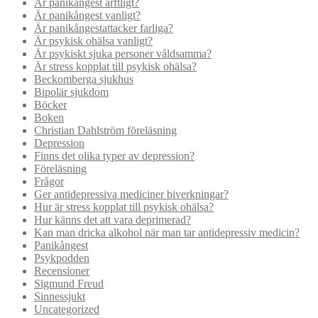
Är panikångest ärftligt?
Är panikångest vanligt?
Är panikångestattacker farliga?
Är psykisk ohälsa vanligt?
Är psykiskt sjuka personer våldsamma?
Är stress kopplat till psykisk ohälsa?
Beckomberga sjukhus
Bipolär sjukdom
Böcker
Boken
Christian Dahlström föreläsning
Depression
Finns det olika typer av depression?
Föreläsning
Frågor
Ger antidepressiva mediciner biverkningar?
Hur är stress kopplat till psykisk ohälsa?
Hur känns det att vara deprimerad?
Kan man dricka alkohol när man tar antidepressiv medicin?
Panikångest
Psykpodden
Recensioner
Sigmund Freud
Sinnessjukt
Uncategorized