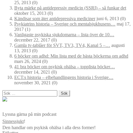
25, 2013
(0)
Byta märke på antidepressiv medicin (SSRI) – så funkar det
oktober 15, 2013
(0)
Kändisar som äter antidepressiva mediciner
juni 6, 2013
(0)
Psykiatrins historia – Sverige och mentalsjukhusens…
maj 17,
2017
(1)
Vanligaste psykiska sjukdomarna – lista över de 10…
december 22, 2017
(0)
Gamla tv-tablåer för SVT, TV3, TV4, Kanal 5 –…
augusti
13, 2013
(0)
6 böcker om adhd: Min lista med de bästa böckerna om adhd
mars 26, 2024
(0)
41 bra böcker om psykisk ohälsa – topplista böcker…
december 14, 2021
(0)
ECT:s historia – elbehandlingens historia i Sverige…
november 30, 2021
(0)
Sök
efter:
Lyssna gärna på min podcast
Sinnessjukt
!
Den handlar om psykisk ohälsa i alla dess former!
Etiketter