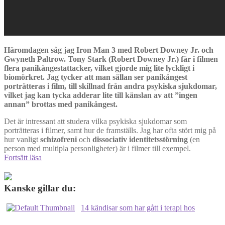
Häromdagen såg jag Iron Man 3 med Robert Downey Jr. och
Gwyneth Paltrow. Tony Stark (Robert Downey Jr.) får i filmen
flera panikångestattacker, vilket gjorde mig lite lyckligt i
biomörkret. Jag tycker att man sällan ser panikångest
porträtteras i film, till skillnad från andra psykiska sjukdomar,
vilket jag kan tycka adderar lite till känslan av att ”ingen
annan” brottas med panikångest.
Det är intressant att studera vilka psykiska sjukdomar som
porträtteras i filmer, samt hur de framställs. Jag har ofta stört mig på
hur vanligt
schizofreni
och
dissociativ identitetsstörning
(en
person med multipla personligheter) är i filmer till exempel.
Psykisk
Fortsätt läsa
sjukdom
i
filmer
Kanske gillar du:
14 kändisar som har gått i terapi hos