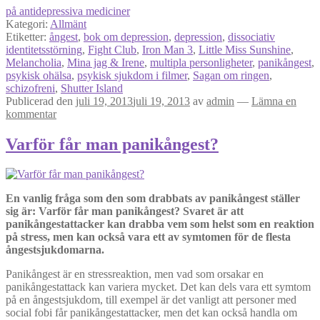
på antidepressiva mediciner
Kategori:
Allmänt
Etiketter:
ångest
,
bok om depression
,
depression
,
dissociativ
identitetsstörning
,
Fight Club
,
Iron Man 3
,
Little Miss Sunshine
,
Melancholia
,
Mina jag & Irene
,
multipla personligheter
,
panikångest
,
psykisk ohälsa
,
psykisk sjukdom i filmer
,
Sagan om ringen
,
schizofreni
,
Shutter Island
Publicerad den
juli 19, 2013
juli 19, 2013
av
admin
—
Lämna en
kommentar
Varför får man panikångest?
En vanlig fråga som den som drabbats av panikångest ställer
sig är: Varför får man panikångest? Svaret är att
panikångestattacker kan drabba vem som helst som en reaktion
på stress, men kan också vara ett av symtomen för de flesta
ångestsjukdomarna.
Panikångest är en stressreaktion, men vad som orsakar en
panikångestattack kan variera mycket. Det kan dels vara ett symtom
på en ångestsjukdom, till exempel är det vanligt att personer med
social fobi får panikångestattacker, men det kan också handla om