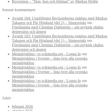
Recension – ”Han, hon och hjärnan” av Markus Heilig
Senaste kommentarer
Avsnitt 184: Uppföljning Beckomberga sjukhus med Markus
Takanen och Pär Höglund (del 2) – Sinnessjukt
om
Föreläsning med Christian Dahlström – om psykisk ohälsa,
depression och ångest
Avsnitt 183: Uppföljning Beckomberga sjukhus med Markus
Takanen och Pär Höglund (del 1) – Sinnessjukt
om
Föreläsning med Christian Dahlström – om psykisk ohälsa,
depression och ångest
Mentalsjukhus | sv.wikipedia.org - Logga In
om
Mentalsjukhus i Sverige – lista över alla svenska
mentalsjukhus
Mentalsjukhus | sv.wikipedia.org - Logga In
om
Mentalsjukhus i Sverige – lista över alla svenska
mentalsjukhus
Mentalsjukhus | sv.wikipedia.org - Logga In
om
Mentalsjukhus i Sverige – lista över alla svenska
mentalsjukhus
Arkiv
februari 2026
oktober 2025