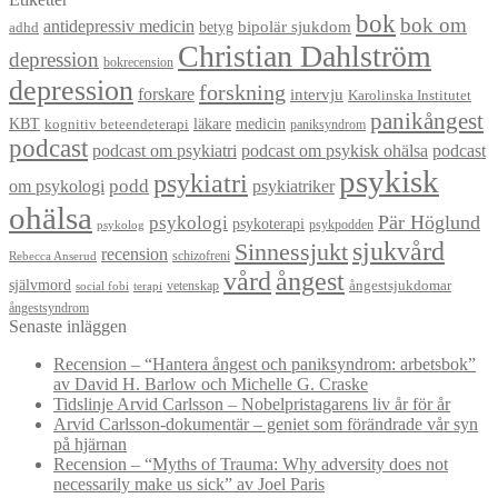
bok
bok om
antidepressiv medicin
betyg
bipolär sjukdom
adhd
Christian Dahlström
depression
bokrecension
depression
forskning
forskare
intervju
Karolinska Institutet
panikångest
KBT
läkare
medicin
kognitiv beteendeterapi
paniksyndrom
podcast
podcast om psykiatri
podcast om psykisk ohälsa
podcast
psykisk
psykiatri
om psykologi
podd
psykiatriker
ohälsa
Pär Höglund
psykologi
psykoterapi
psykpodden
psykolog
sjukvård
Sinnessjukt
recension
schizofreni
Rebecca Anserud
vård
ångest
självmord
ångestsjukdomar
vetenskap
social fobi
terapi
ångestsyndrom
Senaste inläggen
Recension – “Hantera ångest och paniksyndrom: arbetsbok”
av David H. Barlow och Michelle G. Craske
Tidslinje Arvid Carlsson – Nobelpristagarens liv år för år
Arvid Carlsson-dokumentär – geniet som förändrade vår syn
på hjärnan
Recension – “Myths of Trauma: Why adversity does not
necessarily make us sick” av Joel Paris