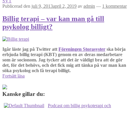
SVT
Publicerad den
juli 9, 2013
april 2, 2019
av
admin
—
1 kommentar
Billig terapi – var kan man gå till
psykolog billigt?
Igår läste jag på Twitter att
Föreningen Storasyster
ska börja
erbjuda billig terapi (KBT) genom en av deras medarbetare
som är socionom. Jag tycker att det är väldigt bra att de gör
det, för det behövs, och det fick mig att tänka på var man kan
söka psykolog och få terapi billigt.
Billig
Fortsätt läsa
terapi
–
var
Kanske gillar du:
kan
man
Podcast om billig psykoterapi och
gå
till
psykolog
billigt?