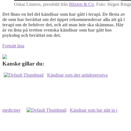
Oskar Linnros, pressbild från
Blixten & Co
. Foto: Jörgen Ring
Det finns en hel del kändisar som har gått i terapi. De flesta av
de som har berättat om det öppet rekommenderar alla att gå i
terapi om de behöver det, och att man inte ska skämmas. Här
är en lista på tretton svenska kändisar som har gått hos
psykolog och berättat om det.
14
Fortsätt läsa
kändisar
som
har
Kanske gillar du:
gått
i
Kändisar som äter antidepressiva
terapi
hos
psykolog
–
lista
mediciner
Kändisar som har gått in i