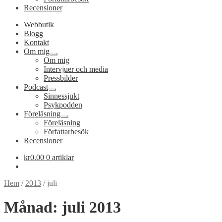
Recensioner
Webbutik
Blogg
Kontakt
Om mig
Expandera
Om mig
undermeny
Intervjuer och media
Pressbilder
Podcast
Expandera
Sinnessjukt
undermeny
Psykpodden
Föreläsning
Expandera
Föreläsning
undermeny
Författarbesök
Recensioner
kr
0.00
0 artiklar
Hem
/
2013
/
juli
Månad:
juli 2013