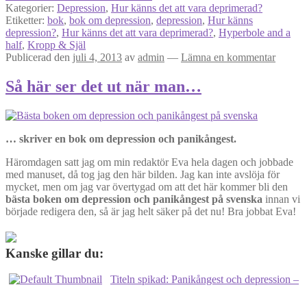
Kategorier:
Depression
,
Hur känns det att vara deprimerad?
Etiketter:
bok
,
bok om depression
,
depression
,
Hur känns
depression?
,
Hur känns det att vara deprimerad?
,
Hyperbole and a
half
,
Kropp & Själ
Publicerad den
juli 4, 2013
av
admin
—
Lämna en kommentar
Så här ser det ut när man…
… skriver en bok om depression och panikångest.
Häromdagen satt jag om min redaktör Eva hela dagen och jobbade
med manuset, då tog jag den här bilden. Jag kan inte avslöja för
mycket, men om jag var övertygad om att det här kommer bli den
bästa boken om depression och panikångest på svenska
innan vi
började redigera den, så är jag helt säker på det nu! Bra jobbat Eva!
Kanske gillar du:
Titeln spikad: Panikångest och depression –