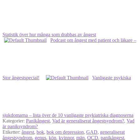
Statistik över hur många som drabbas av ångest
Podcast om ångest med patient och läkare –
Stor ångestspecial!
Vanligaste psykiska
sjukdomarna – lista över de 10 vanligaste psykiatriska diagnoserna
Kategorier:
Panikångest
,
Vad är generaliserat ångestsyndrom?
,
Vad
är paniksyndrom?
Etiketter:
ångest
,
bok
,
bok om depression
,
GAD
,
generaliserat
ångestsyndrom
,
genus
,
kön
,
kvinnor
,
män
,
OCD
,
panikångest
,