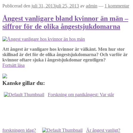
Publicerad den
juli 31, 2013
juli 25, 2013
av
admin
—
1 kommentar
Ångest vanligare bland kvinnor än män –
siffror för de olika ångestsjukdomarna
Att ångest är vanligare hos kvinnor är välkänt. Men hur stor
skillnad är det för de olika ångestsjukdomarna? Och varför är
kvinnor oftare sjuka i ångestsjukdomar egentligen?
Ångest
Fortsätt läsa
vanligare
bland
kvinnor
Kanske gillar du:
än
män
Forskning om panikångest: Var står
–
siffror
för
de
olika
ångestsjukdomarna
forskningen idag?
Är ångest vanligt?