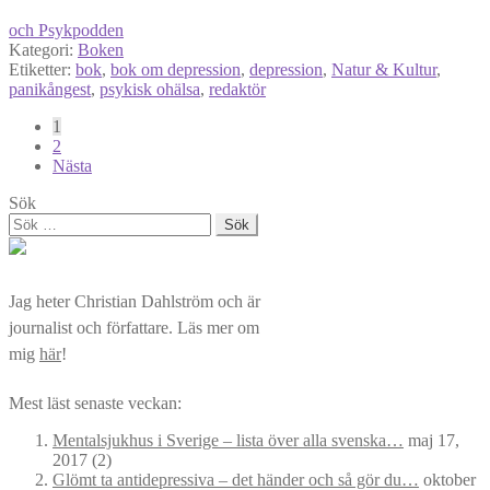
och Psykpodden
Kategori:
Boken
Etiketter:
bok
,
bok om depression
,
depression
,
Natur & Kultur
,
panikångest
,
psykisk ohälsa
,
redaktör
Sidnumrering
1
2
för
Nästa
inlägg
Sök
Sök
efter:
Jag heter Christian Dahlström och är
journalist och författare. Läs mer om
mig
här
!
Mest läst senaste veckan:
Mentalsjukhus i Sverige – lista över alla svenska…
maj 17,
2017
(2)
Glömt ta antidepressiva – det händer och så gör du…
oktober