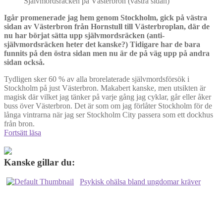
Självmordsräcken på Västerbron (västra sidan)
Igår promenerade jag hem genom Stockholm, gick på västra
sidan av Västerbron från Hornstull till Västerbroplan, där de
nu har börjat sätta upp självmordsräcken (anti-
självmordsräcken heter det kanske?) Tidigare har de bara
funnits på den östra sidan men nu är de på väg upp på andra
sidan också.
Tydligen sker 60 % av alla brorelaterade självmordsförsök i
Stockholm på just Västerbron. Makabert kanske, men utsikten är
magisk där vilket jag tänker på varje gång jag cyklar, går eller åker
buss över Västerbron. Det är som om jag förlåter Stockholm för de
långa vintrarna när jag ser Stockholm City passera som ett dockhus
från bron.
Självmordsräckena
Fortsätt läsa
på
Västerbron
gör
Kanske gillar du:
mig
varm
Psykisk ohälsa bland ungdomar kräver
i
hjärtat