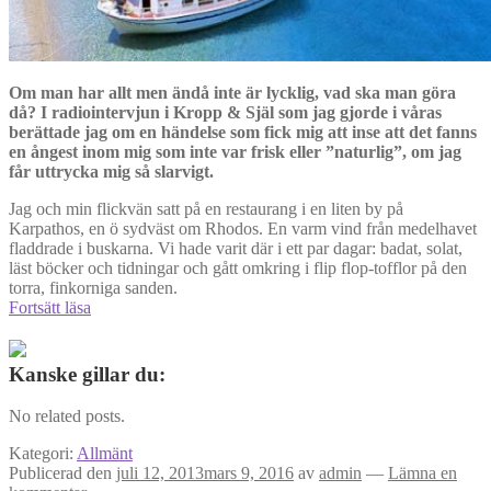
Om man har allt men ändå inte är lycklig, vad ska man göra
då? I radiointervjun i Kropp & Själ som jag gjorde i våras
berättade jag om en händelse som fick mig att inse att det fanns
en ångest inom mig som inte var frisk eller ”naturlig”, om jag
får uttrycka mig så slarvigt.
Jag och min flickvän satt på en restaurang i en liten by på
Karpathos, en ö sydväst om Rhodos. En varm vind från medelhavet
fladdrade i buskarna. Vi hade varit där i ett par dagar: badat, solat,
läst böcker och tidningar och gått omkring i flip flop-tofflor på den
torra, finkorniga sanden.
Har
Fortsätt läsa
allt
men
ändå
Kanske gillar du:
inte
lycklig
No related posts.
–
hur
Kategori:
Allmänt
går
Publicerad den
juli 12, 2013
mars 9, 2016
av
admin
—
Lämna en
det