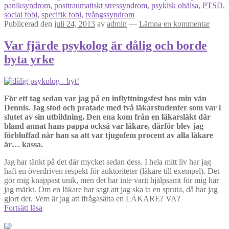
paniksyndrom
,
posttraumatiskt stressyndrom
,
psykisk ohälsa
,
PTSD
,
social fobi
,
specifik fobi
,
tvångssyndrom
Publicerad den
juli 24, 2013
av
admin
—
Lämna en kommentar
Var fjärde psykolog är dålig och borde
byta yrke
För ett tag sedan var jag på en inflyttningsfest hos min vän
Dennis. Jag stod och pratade med två läkarstudenter som var i
slutet av sin utbildning. Den ena kom från en läkarsläkt där
bland annat hans pappa också var läkare, därför blev jag
förbluffad när han sa att var tjugofem procent av alla läkare
är… kassa.
Jag har tänkt på det där mycket sedan dess. I hela mitt liv har jag
haft en överdriven respekt för auktoriteter (läkare till exempel). Det
gör mig knappast unik, men det har inte varit hjälpsamt för mig har
jag märkt. Om en läkare har sagt att jag ska ta en spruta, då har jag
gjort det. Vem är jag att ifrågasätta en LÄKARE? VA?
Var
Fortsätt läsa
fjärde
psykolog