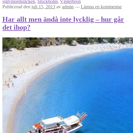
självmordsräcken
,
Stockholm
,
Västerbron
Publicerad den
juli 15, 2013
av
admin
—
Lämna en kommentar
Har allt men ändå inte lycklig – hur går
det ihop?