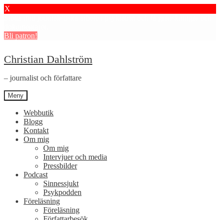
X
Stötta mitt journalistiska arbete i psykiatrin och få granskningar och
dokumentärer.
Bli patron!
Hoppa
Hoppa
Christian Dahlström
till
till
navigering
innehåll
– journalist och författare
Meny
Webbutik
Blogg
Kontakt
Om mig
Om mig
Intervjuer och media
Pressbilder
Podcast
Sinnessjukt
Psykpodden
Föreläsning
Föreläsning
Författarbesök