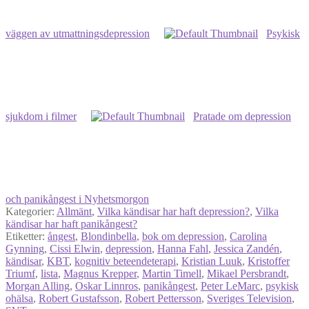
väggen av utmattningsdepression
Psykisk
sjukdom i filmer
Pratade om depression
och panikångest i Nyhetsmorgon
Kategorier:
Allmänt
,
Vilka kändisar har haft depression?
,
Vilka
kändisar har haft panikångest?
Etiketter:
ångest
,
Blondinbella
,
bok om depression
,
Carolina
Gynning
,
Cissi Elwin
,
depression
,
Hanna Fahl
,
Jessica Zandén
,
kändisar
,
KBT
,
kognitiv beteendeterapi
,
Kristian Luuk
,
Kristoffer
Triumf
,
lista
,
Magnus Krepper
,
Martin Timell
,
Mikael Persbrandt
,
Morgan Alling
,
Oskar Linnros
,
panikångest
,
Peter LeMarc
,
psykisk
ohälsa
,
Robert Gustafsson
,
Robert Pettersson
,
Sveriges Television
,