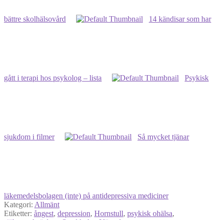
bättre skolhälsovård
14 kändisar som har
gått i terapi hos psykolog – lista
Psykisk
sjukdom i filmer
Så mycket tjänar
läkemedelsbolagen (inte) på antidepressiva mediciner
Kategori:
Allmänt
Etiketter:
ångest
,
depression
,
Hornstull
,
psykisk ohälsa
,