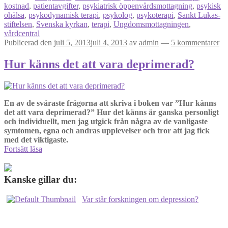
kostnad
,
patientavgifter
,
psykiatrisk öppenvårdsmottagning
,
psykisk
ohälsa
,
psykodynamisk terapi
,
psykolog
,
psykoterapi
,
Sankt Lukas-
stiftelsen
,
Svenska kyrkan
,
terapi
,
Ungdomsmottagningen
,
vårdcentral
Publicerad den
juli 5, 2013
juli 4, 2013
av
admin
—
5 kommentarer
Hur känns det att vara deprimerad?
En av de svåraste frågorna att skriva i boken var ”Hur känns
det att vara deprimerad?” Hur det känns är ganska personligt
och individuellt, men jag utgick från några av de vanligaste
symtomen, egna och andras upplevelser och tror att jag fick
med det viktigaste.
Hur
Fortsätt läsa
känns
det
att
Kanske gillar du:
vara
deprimerad?
Var står forskningen om depression?