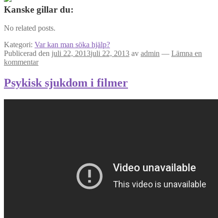
är
Kanske gillar du:
dålig
och
No related posts.
borde
byta
Kategori:
Var kan man söka hjälp?
yrke
Publicerad den
juli 22, 2013
juli 22, 2013
av
admin
—
Lämna en
kommentar
Psykisk sjukdom i filmer