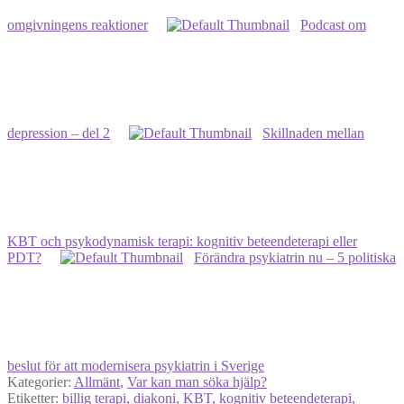
omgivningens reaktioner
Podcast om
depression – del 2
Skillnaden mellan
KBT och psykodynamisk terapi: kognitiv beteendeterapi eller
PDT?
Förändra psykiatrin nu – 5 politiska
beslut för att modernisera psykiatrin i Sverige
Kategorier:
Allmänt
,
Var kan man söka hjälp?
Etiketter:
billig terapi
,
diakoni
,
KBT
,
kognitiv beteendeterapi
,