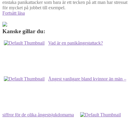
enstaka panikattacker som bara är ett tecken på att man har stressat
för mycket på jobbet till exempel.
Varför
Fortsätt läsa
får
man
panikångest?
Kanske gillar du:
Vad är en panikångestattack?
Ångest vanligare bland kvinnor än män –
siffror för de olika ångestsjukdomarna