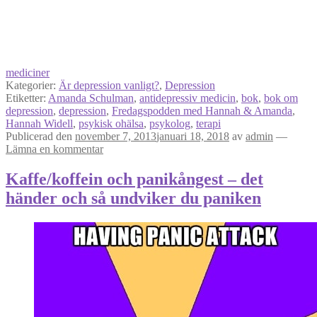
mediciner
Kategorier:
Är depression vanligt?
,
Depression
Etiketter:
Amanda Schulman
,
antidepressiv medicin
,
bok
,
bok om
depression
,
depression
,
Fredagspodden med Hannah & Amanda
,
Hannah Widell
,
psykisk ohälsa
,
psykolog
,
terapi
Publicerad den
november 7, 2013
januari 18, 2018
av
admin
—
Lämna en kommentar
Kaffe/koffein och panikångest – det
händer och så undviker du paniken