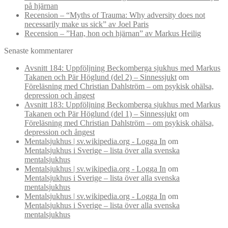
på hjärnan
Recension – “Myths of Trauma: Why adversity does not
necessarily make us sick” av Joel Paris
Recension – ”Han, hon och hjärnan” av Markus Heilig
Senaste kommentarer
Avsnitt 184: Uppföljning Beckomberga sjukhus med Markus
Takanen och Pär Höglund (del 2) – Sinnessjukt
om
Föreläsning med Christian Dahlström – om psykisk ohälsa,
depression och ångest
Avsnitt 183: Uppföljning Beckomberga sjukhus med Markus
Takanen och Pär Höglund (del 1) – Sinnessjukt
om
Föreläsning med Christian Dahlström – om psykisk ohälsa,
depression och ångest
Mentalsjukhus | sv.wikipedia.org - Logga In
om
Mentalsjukhus i Sverige – lista över alla svenska
mentalsjukhus
Mentalsjukhus | sv.wikipedia.org - Logga In
om
Mentalsjukhus i Sverige – lista över alla svenska
mentalsjukhus
Mentalsjukhus | sv.wikipedia.org - Logga In
om
Mentalsjukhus i Sverige – lista över alla svenska
mentalsjukhus