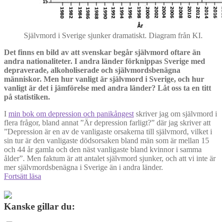
Självmord i Sverige sjunker dramatiskt. Diagram från KI.
Det finns en bild av att svenskar begår självmord oftare än
andra nationaliteter. I andra länder förknippas Sverige med
depraverade, alkoholiserade och självmordsbenägna
människor. Men hur vanligt är självmord i Sverige, och hur
vanligt är det i jämförelse med andra länder? Låt oss ta en titt
på statistiken.
I
min bok om depression och panikångest
skriver jag om självmord i
flera frågor, bland annat ”Är depression farligt?” där jag skriver att
”Depression är en av de vanligaste orsakerna till självmord, vilket i
sin tur är den vanligaste dödsorsaken bland män som är mellan 15
och 44 år gamla och den näst vanligaste bland kvinnor i samma
ålder”. Men faktum är att antalet självmord sjunker, och att vi inte är
mer självmordsbenägna i Sverige än i andra länder.
Antalet
Fortsätt läsa
självmord
i
Sverige
Kanske gillar du:
sjunker
–