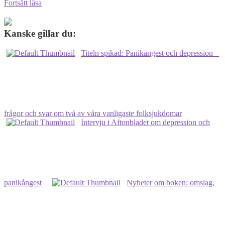
Nu
Fortsätt läsa
kan
du
köpa
Kanske gillar du:
min
bok
Titeln spikad: Panikångest och depression –
om
depression
och
panikångest
på
CDON
för
frågor och svar om två av våra vanligaste folksjukdomar
129
Intervju i Aftonbladet om depression och
kronor!
panikångest
Nyheter om boken: omslag,