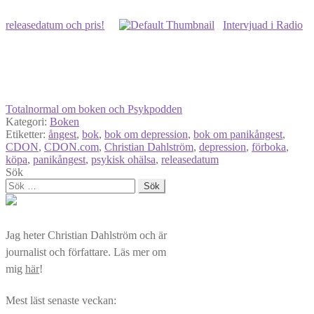
releasedatum och pris!
Intervjuad i Radio
Totalnormal om boken och Psykpodden
Kategori:
Boken
Etiketter:
ångest
,
bok
,
bok om depression
,
bok om panikångest
,
CDON
,
CDON.com
,
Christian Dahlström
,
depression
,
förboka
,
köpa
,
panikångest
,
psykisk ohälsa
,
releasedatum
Sök
Sök
efter:
Jag heter Christian Dahlström och är
journalist och författare. Läs mer om
mig
här
!
Mest läst senaste veckan: