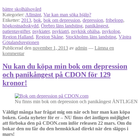
bättre skolhälsovård
Kategorier:
Allmänt
,
Var kan man söka hjälp?
Etiketter:
2013
,
bok
,
bok om depression
,
depression
,
fribelopp
,
högkostnadsskydd
,
Örebro läns landsting
,
panikångest
,
patientavgifter
,
psykiater
,
psykiatri
,
psykisk ohälsa
,
psykolog
,
Region Halland
,
Region Skåne
,
Stockholms läns landsting
,
Västra
Götalandsregionen
Publicerad den
november 1, 2013
av
admin
—
Lämna en
kommentar
Nu kan du köpa min bok om depression
och panikångest på CDON för 129
kronor!
Nu finns min bok om depression och panikångest ÄNTLIGEN 
Väldigt många har frågat mig om när och hur man kan köpa
boken. Goda nyheter för er – NU finns det äntligen möjlighet
att förboka den på CDON.com inför releasen 22 mars. Om du
bokar den nu får du den hemskickad direkt när den släpps i
mars!