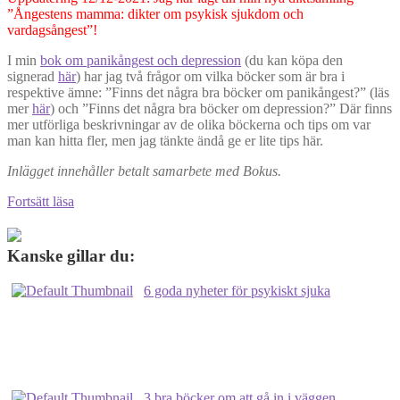
”Ångestens mamma: dikter om psykisk sjukdom och
vardagsångest”!
I min
bok om panikångest och depression
(du kan köpa den
signerad
här
) har jag två frågor om vilka böcker som är bra i
respektive ämne: ”Finns det några bra böcker om panikångest?” (läs
mer
här
) och ”Finns det några bra böcker om depression?” Där finns
mer utförliga beskrivningar av de olika böckerna och tips om var
man kan hitta fler, men jag tänkte ändå ge er lite tips här.
Inlägget innehåller betalt samarbete med Bokus.
9
Fortsätt läsa
bra
böcker
om
Kanske gillar du:
depression
–
6 goda nyheter för psykiskt sjuka
min
lista!
3 bra böcker om att gå in i väggen