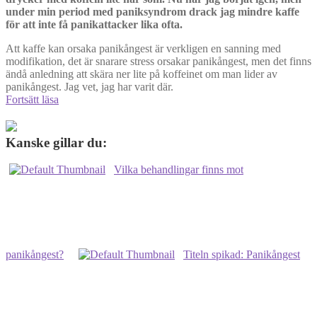
under min period med paniksyndrom drack jag mindre kaffe
för att inte få panikattacker lika ofta.
Att kaffe kan orsaka panikångest är verkligen en sanning med
modifikation, det är snarare stress orsakar panikångest, men det finns
ändå anledning att skära ner lite på koffeinet om man lider av
panikångest. Jag vet, jag har varit där.
Kaffe/koffein
Fortsätt läsa
och
panikångest
–
Kanske gillar du:
det
händer
Vilka behandlingar finns mot
och
så
undviker
du
paniken
panikångest?
Titeln spikad: Panikångest