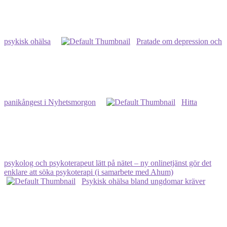
landstingen
i
Sverige
psykisk ohälsa
Pratade om depression och
panikångest i Nyhetsmorgon
Hitta
psykolog och psykoterapeut lätt på nätet – ny onlinetjänst gör det
enklare att söka psykoterapi (i samarbete med Ahum)
Psykisk ohälsa bland ungdomar kräver