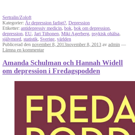
Sertralin/Zoloft
Kategorier:
Är depression farligt?
,
Depression
Etiketter:
antidepressiv medicin
,
bok
,
bok om depression
,
depression
,
EU
,
Jari Tiihonen
,
Miki Agerberg
,
psykisk ohälsa
,
självmord
,
statistik
,
Sverige
,
världen
Publicerad den
november 8, 2013
november 8, 2013
av
admin
—
Lämna en kommentar
Amanda Schulman och Hannah Widell
om depression i Fredagspodden