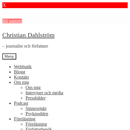
X
Stötta mitt journalistiska arbete i psykiatrin och få granskningar och
dokumentärer.
Bli patron!
Hoppa
Hoppa
Christian Dahlström
till
till
navigering
innehåll
– journalist och författare
Meny
Webbutik
Blogg
Kontakt
Om mig
Om mig
Intervjuer och media
Pressbilder
Podcast
Sinnessjukt
Psykpodden
Föreläsning
Föreläsning
Författarbesök