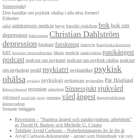
Sinnessjukt
!
Den handlar om psykisk ohälsa i alla dess former!
Etiketter
bok
bok om
antidepressiv medicin
betyg
bipolär sjukdom
adhd
Christian Dahlström
depression
bokrecension
depression
forskning
forskare
intervju
Karolinska Institutet
panikångest
KBT
läkare
medicin
kognitiv beteendeterapi
paniksyndrom
podcast
podcast om psykiatri
podcast om psykisk ohälsa
podcast
psykisk
psykiatri
om psykologi
podd
psykiatriker
ohälsa
Pär Höglund
psykologi
psykoterapi
psykpodden
psykolog
sjukvård
Sinnessjukt
recension
schizofreni
Rebecca Anserud
vård
ångest
självmord
ångestsjukdomar
vetenskap
social fobi
terapi
ångestsyndrom
Senaste inläggen
Recension – “Hantera ångest och paniksyndrom: arbetsbok”
av David H. Barlow och Michelle G. Craske
Tidslinje Arvid Carlsson – Nobelpristagarens liv år för år
Arvid Carlsson-dokumentär – geniet som förändrade vår syn