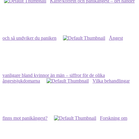
Kaffe/koffein och panikångest – det händer
–
min
lista
och så undviker du paniken
Ångest
vanligare bland kvinnor än män – siffror för de olika
ångestsjukdomarna
Vilka behandlingar
finns mot panikångest?
Forskning om