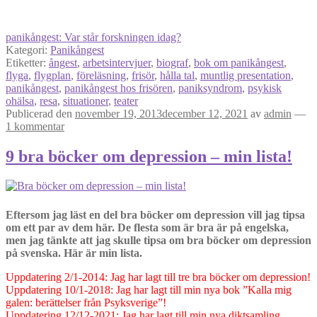
panikångest: Var står forskningen idag?
Kategori:
Panikångest
Etiketter:
ångest
,
arbetsintervjuer
,
biograf
,
bok om panikångest
,
flyga
,
flygplan
,
föreläsning
,
frisör
,
hålla tal
,
muntlig presentation
,
panikångest
,
panikångest hos frisören
,
paniksyndrom
,
psykisk
ohälsa
,
resa
,
situationer
,
teater
Publicerad den
november 19, 2013
december 12, 2021
av
admin
—
1 kommentar
9 bra böcker om depression – min lista!
Eftersom jag läst en del bra böcker om depression vill jag tipsa
om ett par av dem här. De flesta som är bra är på engelska,
men jag tänkte att jag skulle tipsa om bra böcker om depression
på svenska. Här är min lista.
Uppdatering 2/1-2014: Jag har lagt till tre bra böcker om depression!
Uppdatering 10/1-2018: Jag har lagt till min nya bok ”Kalla mig
galen: berättelser från Psyksverige”!
Uppdatering 12/12-2021: Jag har lagt till min nya diktsamling