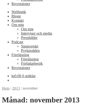
Recensioner
Webbutik
Blogg
Kontakt
Om mig
Om mig
Intervjuer och media
Pressbilder
Podcast
Sinnessjukt
Psykpodden
Föreläsning
Föreläsning
Författarbesök
Recensioner
kr
0.00
0 artiklar
Hem
/
2013
/
november
Månad:
november 2013