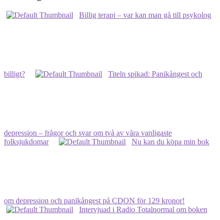
på
Svenska
Billig terapi – var kan man gå till psykolog
kyrkans
blogg
och
lägre
pris
på
boken
billigt?
Titeln spikad: Panikångest och
depression – frågor och svar om två av våra vanligaste
folksjukdomar
Nu kan du köpa min bok
om depression och panikångest på CDON för 129 kronor!
Intervjuad i Radio Totalnormal om boken