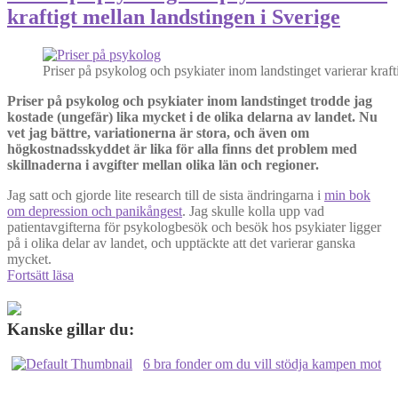
kraftigt mellan landstingen i Sverige
Priser på psykolog och psykiater inom landstinget varierar kraft
Priser på psykolog och psykiater inom landstinget trodde jag
kostade (ungefär) lika mycket i de olika delarna av landet. Nu
vet jag bättre, variationerna är stora, och även om
högkostnadsskyddet är lika för alla finns det problem med
skillnaderna i avgifter mellan olika län och regioner.
Jag satt och gjorde lite research till de sista ändringarna i
min bok
om depression och panikångest
. Jag skulle kolla upp vad
patientavgifterna för psykologbesök och besök hos psykiater ligger
på i olika delar av landet, och upptäckte att det varierar ganska
mycket.
Priser
Fortsätt läsa
på
psykolog
och
Kanske gillar du:
psykiater
varierar
6 bra fonder om du vill stödja kampen mot
kraftigt
mellan