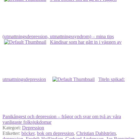
(utmattningsdepression, utmattningssyndrom) – mina tips
Kändisar som har gått in i väggen av
utmattningsdepression
Titeln spikad:
Panikångest och depression – frågor och svar om två av våra
vanligaste folksjukdomar
Kategori:
Depression
Etiketter:
böcker
,
bok om depression
,
Christian Dahlström
,
depression
,
Fredrik Holländare
,
Gerhard Andersson
,
Jan Bergström
,