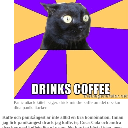
Panic attack kitteh säger: drick mindre kaffe om det orsakar
dina panikattacker.
Kaffe och panikångest är inte alltid en bra kombination. Innan
jag fick panikångest drack jag kaffe, te, Coca-Cola och andra
drycker med koffein lite när som. Nu har jag börjat igen, men