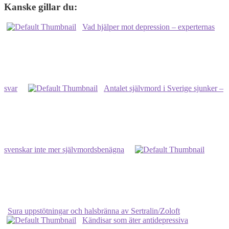
Hannah
Kanske gillar du:
Widell
om
Vad hjälper mot depression – experternas
depression
i
Fredagspodden
svar
Antalet självmord i Sverige sjunker –
svenskar inte mer självmordsbenägna
Sura uppstötningar och halsbränna av Sertralin/Zoloft
Kändisar som äter antidepressiva