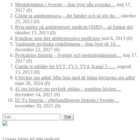
Mentalsjukhus i Sverige – lista över alla svenska…
maj 17,
2017
(0)
Glömt ta antidepressiva – det händer och så gör du…
oktober
25, 2013
(0)
Byta märke på antidepressiv medicin (SSRI) – så funkar det
oktober 15, 2013
(0)
Kändisar som äter antidepressiva mediciner
juni 6, 2013
(0)
Vanligaste psykiska sjukdomarna – lista över de 10…
december 22, 2017
(0)
Psykiatrins historia – Sverige och mentalsjukhusens…
maj 17,
2017
(0)
Gamla tv-tablåer för SVT, TV3, TV4, Kanal 5 –…
augusti
13, 2013
(0)
6 böcker om adhd: Min lista med de bästa böckerna om adhd
mars 26, 2024
(0)
41 bra böcker om psykisk ohälsa – topplista böcker…
december 14, 2021
(0)
ECT:s historia – elbehandlingens historia i Sverige…
november 30, 2021
(0)
Sök
efter:
Lyssna gärna på min podcast