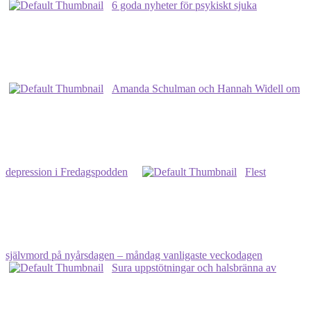
6 goda nyheter för psykiskt sjuka
svenskar
inte
mer
självmordsbenägna
Amanda Schulman och Hannah Widell om
depression i Fredagspodden
Flest
självmord på nyårsdagen – måndag vanligaste veckodagen
Sura uppstötningar och halsbränna av