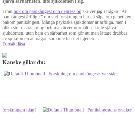
själva sårbarheten, inte sjukdomen i sig.
I min
bok om panikångest och depression
skriver jag i frågan ”Är
panikångest ärftligt?” om vad forskningen har att säga om genetiken
bakom panikångest. Många psykiska sjukdomar är ärftliga, men i
olika stor utsträckning och man ärver normalt sett inte själva
sjukdomen, utan bara en sårbarhet som gör att man lättare drabbas
av sjukdomen än någon som inte har det i generna.
Är
Fortsätt läsa
panikångest
ärftligt?
Kanske gillar du:
Forskning om panikångest: Var står
forskningen idag?
Panikångestens orsaker