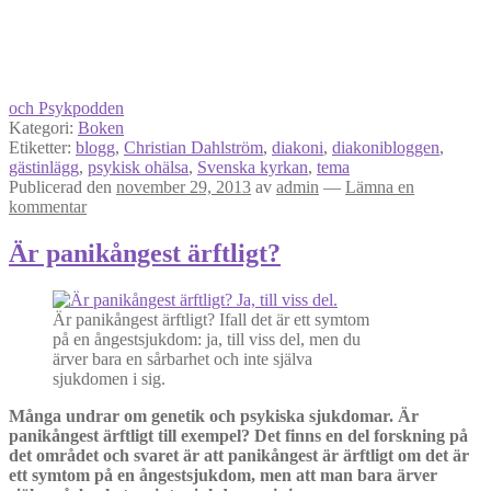
och Psykpodden
Kategori:
Boken
Etiketter:
blogg
,
Christian Dahlström
,
diakoni
,
diakonibloggen
,
gästinlägg
,
psykisk ohälsa
,
Svenska kyrkan
,
tema
Publicerad den
november 29, 2013
av
admin
—
Lämna en
kommentar
Är panikångest ärftligt?
Är panikångest ärftligt? Ifall det är ett symtom
på en ångestsjukdom: ja, till viss del, men du
ärver bara en sårbarhet och inte själva
sjukdomen i sig.
Många undrar om genetik och psykiska sjukdomar. Är
panikångest ärftligt till exempel? Det finns en del forskning på
det området och svaret är att panikångest är ärftligt om det är
ett symtom på en ångestsjukdom, men att man bara ärver