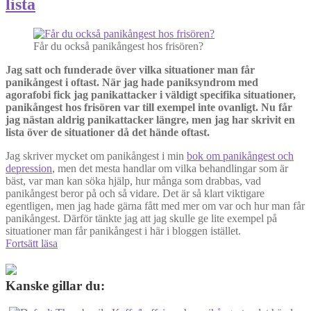
lista
Får du också panikångest hos frisören?
Jag satt och funderade över vilka situationer man får
panikångest i oftast. När jag hade paniksyndrom med
agorafobi fick jag panikattacker i väldigt specifika situationer,
panikångest hos frisören var till exempel inte ovanligt. Nu får
jag nästan aldrig panikattacker längre, men jag har skrivit en
lista över de situationer då det hände oftast.
Jag skriver mycket om panikångest i min
bok om panikångest och
depression
, men det mesta handlar om vilka behandlingar som är
bäst, var man kan söka hjälp, hur många som drabbas, vad
panikångest beror på och så vidare. Det är så klart viktigare
egentligen, men jag hade gärna fått med mer om var och hur man får
panikångest. Därför tänkte jag att jag skulle ge lite exempel på
situationer man får panikångest i här i bloggen istället.
5
Fortsätt läsa
situationer
man
får
Kanske gillar du:
panikångest
i