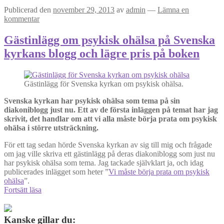
Publicerad den
november 29, 2013
av
admin
—
Lämna en
kommentar
Gästinlägg om psykisk ohälsa på Svenska
kyrkans blogg och lägre pris på boken
Gästinlägg för Svenska kyrkan om psykisk ohälsa.
Svenska kyrkan har psykisk ohälsa som tema på sin
diakoniblogg just nu. Ett av de första inläggen på temat har jag
skrivit, det handlar om att vi alla måste börja prata om psykisk
ohälsa i större utsträckning.
För ett tag sedan hörde Svenska kyrkan av sig till mig och frågade
om jag ville skriva ett gästinlägg på deras diakoniblogg som just nu
har psykisk ohälsa som tema. Jag tackade självklart ja, och idag
publicerades inlägget som heter ”
Vi måste börja prata om psykisk
ohälsa
”.
Gästinlägg
Fortsätt läsa
om
psykisk
ohälsa
Kanske gillar du: