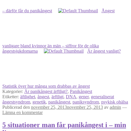
– därför får du panikångest
Ångest
vanligare bland kvinnor än män – siffror för de olika
ångestsjukdomarna
Är ångest vanligt?
Statistik över hur många som drabbas av ångest
Kategorier:
Är panikångest ärftligt?
,
Panikångest
Etiketter:
äftlighet
,
ångest
,
ärftligt
,
DNA
,
gener
,
generaliserat
ångestsyndrom
,
genetik
,
panikångest
,
paniksyndrom
,
psykisk ohälsa
Publicerad den
november 25, 2013
november 25, 2013
av
admin
—
Lämna en kommentar
5 situationer man får panikångest i – min