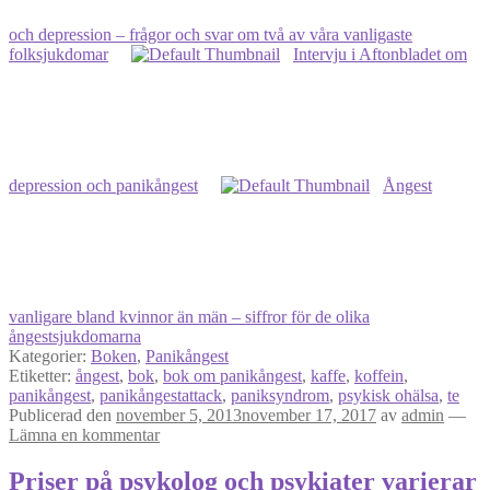
och depression – frågor och svar om två av våra vanligaste
folksjukdomar
Intervju i Aftonbladet om
depression och panikångest
Ångest
vanligare bland kvinnor än män – siffror för de olika
ångestsjukdomarna
Kategorier:
Boken
,
Panikångest
Etiketter:
ångest
,
bok
,
bok om panikångest
,
kaffe
,
koffein
,
panikångest
,
panikångestattack
,
paniksyndrom
,
psykisk ohälsa
,
te
Publicerad den
november 5, 2013
november 17, 2017
av
admin
—
Lämna en kommentar
Priser på psykolog och psykiater varierar