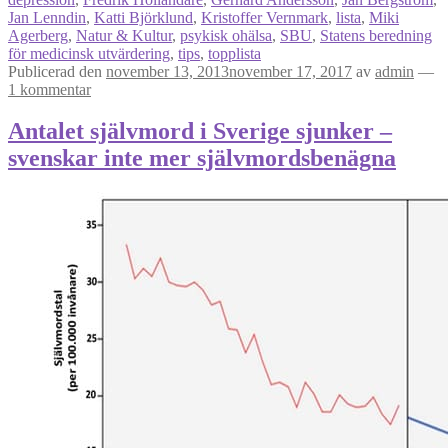
Jan Lenndin
,
Katti Björklund
,
Kristoffer Vernmark
,
lista
,
Miki
Agerberg
,
Natur & Kultur
,
psykisk ohälsa
,
SBU
,
Statens beredning
för medicinsk utvärdering
,
tips
,
topplista
Publicerad den
november 13, 2013
november 17, 2017
av
admin
—
1 kommentar
Antalet självmord i Sverige sjunker –
svenskar inte mer självmordsbenägna