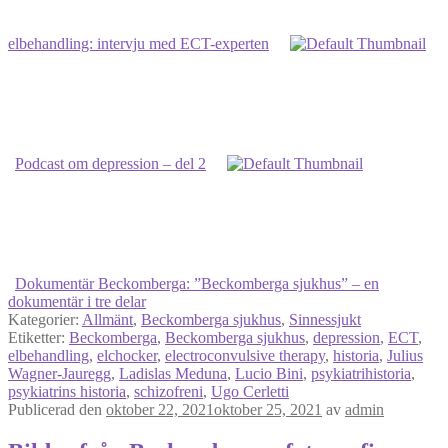
elbehandling: intervju med ECT-experten
Podcast om depression – del 2
Dokumentär Beckomberga: ”Beckomberga sjukhus” – en
dokumentär i tre delar
Kategorier:
Allmänt
,
Beckomberga sjukhus
,
Sinnessjukt
Etiketter:
Beckomberga
,
Beckomberga sjukhus
,
depression
,
ECT
,
elbehandling
,
elchocker
,
electroconvulsive therapy
,
historia
,
Julius
Wagner-Jauregg
,
Ladislas Meduna
,
Lucio Bini
,
psykiatrihistoria
,
psykiatrins historia
,
schizofreni
,
Ugo Cerletti
Publicerad den
oktober 22, 2021
oktober 25, 2021
av
admin