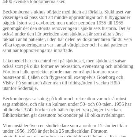
4400 svenska lobotomierna sker.
Beckomberga sjukhus började med tiden att förfalla. Sjukhuset var
visserligen så pass stort att mindre upprustningar och tillbyggnader
pågick i stort sett oavbrutet, men under perioden 1955 till 1965
genomgår det den största renoveringen i sjukhusets historia. Det är
också under den här perioden som sjukhuset är som allra störst
räknat i antal patienter, i den här delen av dokumentären får du veta
vilka toppnoteringarna var i antal vårdplatser och i antal patienter
samt när toppnoteringarna inträffade.
Läkemedel har en central roll på sjukhuset, men sjukhuset satsar
också stort på olika former av rekreation, evenemang och utbildning.
Förutom italienprojektet gjorde man en mängd kortare resor:
bussresor till fjällen och flygresor till exempelvis Göteborg och
Visby. På sommaren åker man till fritidsgården i vackra Hölö
utanför Södertälje.
Beckombergas satsning på kultur och rekreation var också minst
sagt ambitiös, och når sin kulmen under 50- och 60-talen. 1956 har
biblioteket 3742 böcker och håller öppet fyra gånger i veckan.
Bibliotekarien går dessutom bokronder på 18 olika avdelningar.
Man anställer även en studieledare som anordnar 15 studiecirklar
under 1956, 1958 är det hela 25 studiecirklar. Förutom
biografvisningarna anordnas en mängd föreställningar i festsalen