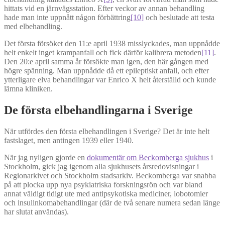
hittats vid en järnvägsstation. Efter veckor av annan behandling
hade man inte uppnått någon förbättring
[10]
och beslutade att testa
med elbehandling.
Det första försöket den 11:e april 1938 misslyckades, man uppnådde
helt enkelt inget krampanfall och fick därför kalibrera metoden
[11]
.
Den 20:e april samma år försökte man igen, den här gången med
högre spänning. Man uppnådde då ett epileptiskt anfall, och efter
ytterligare elva behandlingar var Enrico X helt återställd och kunde
lämna kliniken.
De första elbehandlingarna i Sverige
När utfördes den första elbehandlingen i Sverige? Det är inte helt
fastslaget, men antingen 1939 eller 1940.
När jag nyligen gjorde en
dokumentär om Beckomberga sjukhus
i
Stockholm, gick jag igenom alla sjukhusets årsredovisningar i
Regionarkivet och Stockholm stadsarkiv. Beckomberga var snabba
på att plocka upp nya psykiatriska forskningsrön och var bland
annat väldigt tidigt ute med antipsykotiska mediciner, lobotomier
och insulinkomabehandlingar (där de två senare numera sedan länge
har slutat användas).