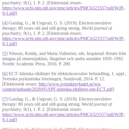
psychiatry
,
9
(1), 1. P. 2. [Elektronisk resurs:
https://www.ncbi.nlm.nih.gov/pmc/articles/PMC6323557/pdf/WJP-
9-1.pdf
]
[4]
Gazdag, G., & Ungvari, G. S. (2019). Electroconvulsive
therapy: 80 years old and still going strong.
World journal of
psychiatry
,
9
(1), 1. P. 2. [Elektronisk resurs:
https://www.ncbi.nlm.nih.gov/pmc/articles/PMC6323557/pdf/WJP-
9-1.pdf
]
[5]
Nilsson, Roddy, and Maria Vallström, eds. Inspärrad: Röster från
intagna på sinnessjukhus, fängelser och andra anstalter 1850–1992.
Nordic Academic Press, 2016. P. 280.
[6]
ECT: kliniska riktlinjer för elektrokonvulsiv behandling, 1. uppl.,
Svenska psykiatriska föreningen, Sundsvall, 2014. P. 12.
[Elektronisk resurs:
http://www.svenskpsykiatri.se/wp-
content/uploads/2020/05/SPF-kliniska-riktlinjer-om-ECT.pdf
]
[7]
Gazdag, G., & Ungvari, G. S. (2019). Electroconvulsive
therapy: 80 years old and still going strong.
World journal of
psychiatry
,
9
(1), 1. P. 2. [Elektronisk resurs:
https://www.ncbi.nlm.nih.gov/pmc/articles/PMC6323557/pdf/WJP-
9-1.pdf
]