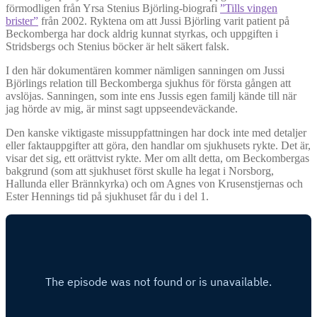
förmodligen från Yrsa Stenius Björling-biografi
”Tills vingen
brister”
från 2002. Ryktena om att Jussi Björling varit patient på
Beckomberga har dock aldrig kunnat styrkas, och uppgiften i
Stridsbergs och Stenius böcker är helt säkert falsk.
I den här dokumentären kommer nämligen sanningen om Jussi
Björlings relation till Beckomberga sjukhus för första gången att
avslöjas. Sanningen, som inte ens Jussis egen familj kände till när
jag hörde av mig, är minst sagt uppseendeväckande.
Den kanske viktigaste missuppfattningen har dock inte med detaljer
eller faktauppgifter att göra, den handlar om sjukhusets rykte. Det är,
visar det sig, ett orättvist rykte. Mer om allt detta, om Beckombergas
bakgrund (som att sjukhuset först skulle ha legat i Norsborg,
Hallunda eller Brännkyrka) och om Agnes von Krusenstjernas och
Ester Hennings tid på sjukhuset får du i del 1.