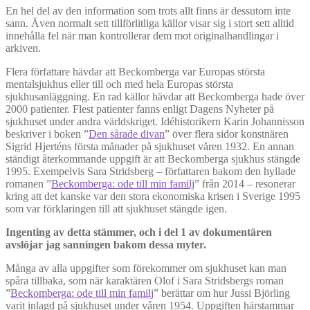
En hel del av den information som trots allt finns är dessutom inte
sann. Även normalt sett tillförlitliga källor visar sig i stort sett alltid
innehålla fel när man kontrollerar dem mot originalhandlingar i
arkiven.
Flera författare hävdar att Beckomberga var Europas största
mentalsjukhus eller till och med hela Europas största
sjukhusanläggning. En rad källor hävdar att Beckomberga hade över
2000 patienter. Flest patienter fanns enligt Dagens Nyheter på
sjukhuset under andra världskriget. Idéhistorikern Karin Johannisson
beskriver i boken ”
Den sårade divan
” över flera sidor konstnären
Sigrid Hjerténs första månader på sjukhuset våren 1932. En annan
ständigt återkommande uppgift är att Beckomberga sjukhus stängde
1995. Exempelvis Sara Stridsberg – författaren bakom den hyllade
romanen ”
Beckomberga: ode till min familj
” från 2014 – resonerar
kring att det kanske var den stora ekonomiska krisen i Sverige 1995
som var förklaringen till att sjukhuset stängde igen.
Ingenting av detta stämmer, och i del 1 av dokumentären
avslöjar jag sanningen bakom dessa myter.
Många av alla uppgifter som förekommer om sjukhuset kan man
spåra tillbaka, som när karaktären Olof i Sara Stridsbergs roman
”
Beckomberga: ode till min familj
” berättar om hur Jussi Björling
varit inlagd på sjukhuset under våren 1954. Uppgiften härstammar