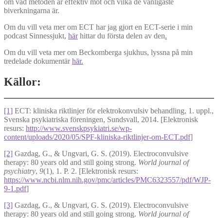
om vad metoden är effektiv mot och vilka de vanligaste
biverkningarna är.
Om du vill veta mer om ECT har jag gjort en ECT-serie i min
podcast Sinnessjukt,
här
hittar du första delen av den
.
Om du vill veta mer om Beckomberga sjukhus, lyssna på min
tredelade dokumentär
här.
Källor:
[1]
ECT: kliniska riktlinjer för elektrokonvulsiv behandling, 1. uppl.,
Svenska psykiatriska föreningen, Sundsvall, 2014. [Elektronisk
resurs:
http://www.svenskpsykiatri.se/wp-
content/uploads/2020/05/SPF-kliniska-riktlinjer-om-ECT.pdf
]
[2]
Gazdag, G., & Ungvari, G. S. (2019). Electroconvulsive
therapy: 80 years old and still going strong.
World journal of
psychiatry
,
9
(1), 1. P. 2. [Elektronisk resurs:
https://www.ncbi.nlm.nih.gov/pmc/articles/PMC6323557/pdf/WJP-
9-1.pdf
]
[3]
Gazdag, G., & Ungvari, G. S. (2019). Electroconvulsive
therapy: 80 years old and still going strong.
World journal of