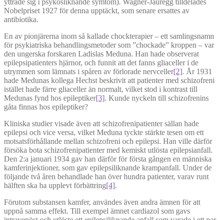
yttrade sig i psykosliknande symtom). Wagner-Jauregg tilldelades
Nobelpriset 1927 för denna upptäckt, som senare ersattes av
antibiotika.
En av pionjärerna inom så kallade chockterapier – ett samlingsnamn
för psykiatriska behandlingsmetoder som ”chockade” kroppen – var
den ungerska forskaren Ladislas Meduna. Han hade observerat
epilepsipatienters hjärnor, och funnit att det fanns gliaceller i de
utrymmen som lämnats i spåren av förlorade nervceller
[2]
. År 1931
hade Medunas kollega Hechst beskrivit att patienter med schizofreni
istället hade färre gliaceller än normalt, vilket stod i kontrast till
Medunas fynd hos epileptiker
[3]
. Kunde nyckeln till schizofrenins
gåta finnas hos epileptiker?
Kliniska studier visade även att schizofrenipatienter sällan hade
epilepsi och vice versa, vilket Meduna tyckte stärkte tesen om ett
motsatsförhållande mellan schizofreni och epilepsi. Han ville därför
försöka bota schizofrenipatienter med kemiskt utlösta epilepsianfall.
Den 2:a januari 1934 gav han därför för första gången en människa
kamferinjektioner, som gav epilepsiliknande krampanfall. Under de
följande två åren behandlade han över hundra patienter, varav runt
hälften ska ha upplevt förbättring
[4]
.
Förutom substansen kamfer, användes även andra ämnen för att
uppnå samma effekt. Till exempel ämnet cardiazol som gavs
intravenöst och utlöste ett epilepsiliknande anfall som varade i ett par