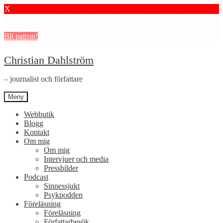
X
Stötta mitt journalistiska arbete i psykiatrin och få granskningar och
dokumentärer.
Bli patron!
Hoppa
Hoppa
Christian Dahlström
till
till
navigering
innehåll
– journalist och författare
Meny
Webbutik
Blogg
Kontakt
Om mig
Om mig
Intervjuer och media
Pressbilder
Podcast
Sinnessjukt
Psykpodden
Föreläsning
Föreläsning
Författarbesök