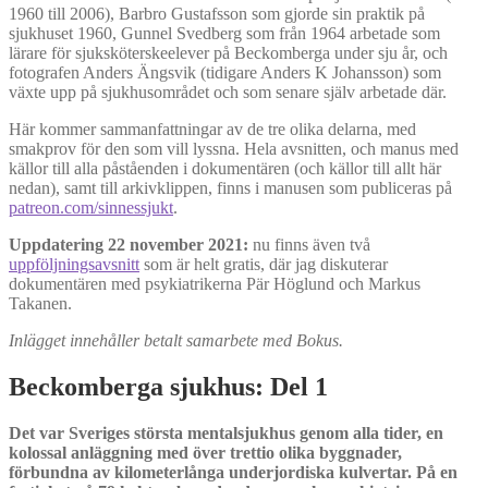
1960 till 2006), Barbro Gustafsson som gjorde sin praktik på
sjukhuset 1960, Gunnel Svedberg som från 1964 arbetade som
lärare för sjuksköterskeelever på Beckomberga under sju år, och
fotografen Anders Ängsvik (tidigare Anders K Johansson) som
växte upp på sjukhusområdet och som senare själv arbetade där.
Här kommer sammanfattningar av de tre olika delarna, med
smakprov för den som vill lyssna. Hela avsnitten, och manus med
källor till alla påståenden i dokumentären (och källor till allt här
nedan), samt till arkivklippen, finns i manusen som publiceras på
patreon.com/sinnessjukt
.
Uppdatering
22 november 2021:
nu finns även två
uppföljningsavsnitt
som är helt gratis, där jag diskuterar
dokumentären med psykiatrikerna Pär Höglund och Markus
Takanen.
Inlägget innehåller betalt samarbete med Bokus.
Beckomberga sjukhus: Del 1
Det var Sveriges största mentalsjukhus genom alla tider, en
kolossal anläggning med över trettio olika byggnader,
förbundna av kilometerlånga underjordiska kulvertar. På en