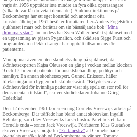
varje år. 1956 uppträder inte mindre än fyra olika operasångare
(vilka de var får du veta i denna del). Sjukhusdirektionens på
Beckomberga har ett eget konstråd och anordnar ofta
konstutställningar. 1961 besöker författaren Per-Anders Fogelström
sjukhuset i mars och berättar om sin bästsäljande bok
”Mina
drömmars stad”
. Innan dess har Sven Wollter besökt sjukhuset med
en uppsättning av pjäsen Pygmalion, och skådisen Sigge Fürst och
programledaren Pekka Langer har uppträtt tillsammans för
patienterna.
Man öppnar även en liten skönhetssalong på sjukhuset, där
skönhetsexperten Kajsa Olausson en gång i veckan mellan klockan
9 och 17 tar emot patienter för ansiktsbehandling, pedikyr och
manikyr. En annan skönhetsexpert, Gunnel Eriksson, håller
föreläsningar om hygien och skönhetsvård: ”Betydelsen av
skönhetsvård för kvinnliga patienter visar sig spela en stor roll för
deras mentala tillstånd”, skriver studieledaren Johanne Grieg
Cederblad.
Den 12 december 1961 börjar en ung Cornelis Vreeswijk arbeta på
Beckomberga. Där träffade han bland annat sköterskan Ingalill
Rehnberg, som blev Vreeswijks första hustru. Paret fick ett barn –
Cornelis enda – sonen Jack Vreeswijk. Författaren Klas Gustafson
skriver i Vreeswijk-biografin
”En bluesliv”
att Cornelis hade
övertalats att söka jobb på Beckomberga av vännen Tommy