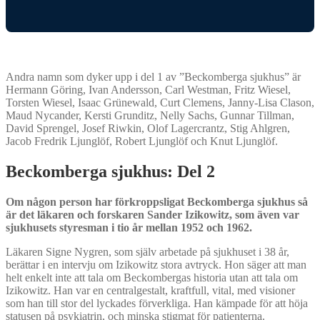
Andra namn som dyker upp i del 1 av ”Beckomberga sjukhus” är
Hermann Göring, Ivan Andersson, Carl Westman, Fritz Wiesel,
Torsten Wiesel, Isaac Grünewald, Curt Clemens, Janny-Lisa Clason,
Maud Nycander, Kersti Grunditz, Nelly Sachs, Gunnar Tillman,
David Sprengel, Josef Riwkin, Olof Lagercrantz, Stig Ahlgren,
Jacob Fredrik Ljunglöf, Robert Ljunglöf och Knut Ljunglöf.
Beckomberga sjukhus: Del 2
Om någon person har förkroppsligat Beckomberga sjukhus så
är det läkaren och forskaren Sander Izikowitz, som även var
sjukhusets styresman i tio år mellan 1952 och 1962.
Läkaren Signe Nygren, som själv arbetade på sjukhuset i 38 år,
berättar i en intervju om Izikowitz stora avtryck. Hon säger att man
helt enkelt inte att tala om Beckombergas historia utan att tala om
Izikowitz. Han var en centralgestalt, kraftfull, vital, med visioner
som han till stor del lyckades förverkliga. Han kämpade för att höja
statusen på psykiatrin, och minska stigmat för patienterna.