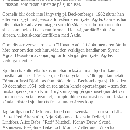
Eriksson, som redan arbetade på sjukhuset.
Cornelis blir dock inte långvarig på Beckomberga, 1962 slutar han
efter en dispyt med personalföreståndaren Syster Agda. Cornelis har
blivit attackerad av en intagen som försökt strypa honom med den
slips som ingick i tjänsteuniformen. Han vägrar därför att bära
slipsen, vilket skapar konflikten med Agda.
Cornelis skriver senare visan ”Hönan Agda”, i dokumentären får du
höra mer om den och huruvida den verkligen handlar om Syster
Agda. Dessutom avslöjar jag för första gången Syster Agdas
verkliga identitet.
Sjukhusets kulturella fokus innebar också att man bjöd in kända
musiker att spela i festsalen, de flesta tycks ha ställt upp utan betalt.
Förutom Jussi Björlings framträdande på Beckomberga sjukhus den
30 december 1954, och en rad andra kända operasångare – som den
finska operastjärnan Kim Borg som sjöng på sjukhuset (när det var
får du också veta i avsnittet) – uppträdde en närmast osannolik skara
kända artister i sjukhusets festsal under årens lopp.
Jag får tips om både internationella och svenska stjärnor som Lill-
Babs, Fred Åkerström, Arja Saijonmaa, Kjerstin Dellert, Lill
Lindfors, Alice Babs, ”Red” Mitchell, Kenny Drew, Svend
Asmussen, Joséphine Baker och Monica Zetterlund. Vilka har