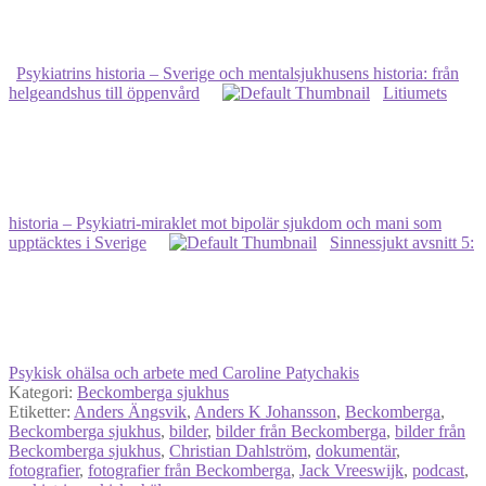
Psykiatrins historia – Sverige och mentalsjukhusens historia: från
helgeandshus till öppenvård
Litiumets
historia ‒ Psykiatri-miraklet mot bipolär sjukdom och mani som
upptäcktes i Sverige
Sinnessjukt avsnitt 5:
Psykisk ohälsa och arbete med Caroline Patychakis
Kategori:
Beckomberga sjukhus
Etiketter:
Anders Ängsvik
,
Anders K Johansson
,
Beckomberga
,
Beckomberga sjukhus
,
bilder
,
bilder från Beckomberga
,
bilder från
Beckomberga sjukhus
,
Christian Dahlström
,
dokumentär
,
fotografier
,
fotografier från Beckomberga
,
Jack Vreeswijk
,
podcast
,