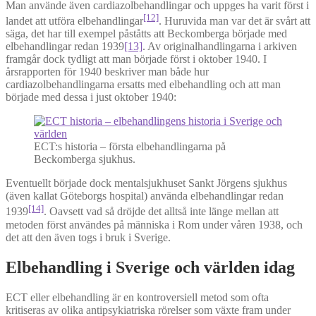
Man använde även cardiazolbehandlingar och uppges ha varit först i
[12]
landet att utföra elbehandlingar
. Huruvida man var det är svårt att
säga, det har till exempel påståtts att Beckomberga började med
elbehandlingar redan 1939
[13]
. Av originalhandlingarna i arkiven
framgår dock tydligt att man började först i oktober 1940. I
årsrapporten för 1940 beskriver man både hur
cardiazolbehandlingarna ersatts med elbehandling och att man
började med dessa i just oktober 1940:
ECT:s historia – första elbehandlingarna på
Beckomberga sjukhus.
Eventuellt började dock mentalsjukhuset Sankt Jörgens sjukhus
(även kallat Göteborgs hospital) använda elbehandlingar redan
[14]
1939
. Oavsett vad så dröjde det alltså inte länge mellan att
metoden först användes på människa i Rom under våren 1938, och
det att den även togs i bruk i Sverige.
Elbehandling i Sverige och världen idag
ECT eller elbehandling är en kontroversiell metod som ofta
kritiseras av olika antipsykiatriska rörelser som växte fram under