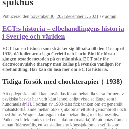
sjukhus
Publicerad den
november 30, 2021
december 1, 2021
av
admin
ECT:s historia – elbehandlingens historia
i Sverige och världen
ECT har en historia som sträcker sig tillbaka till den 11:e april
1938, då italienarna Ugo Cerletti och Lucio Bini för första
gången testade metoden på en människa. ECT står för
electroconvulsive therapy men kallas på svenska vanligen för
elbehandling. Här kan du läsa mer om ECT:s historia.
Tidiga försök med chockterapier (-1938)
Att epileptiska anfall kan användas för att behandla vissa former av
psykiska besvär har varit känt länge, enligt vissa så länge som i
hundratals år
[1]
. I början av 1900-talet fick tanken om ett generellt
motsatsförhållande mellan olika sjukdomar ett stort genombrott i och
med Julius Wagner-Jaureggs malariabehandling mot hjärnsyfilis.
Patienten infekterades med en sjukdom (malaria) för att botas från en
annan (hjärnsyfilis, ett senstadium av könssjukdomen syfilis som