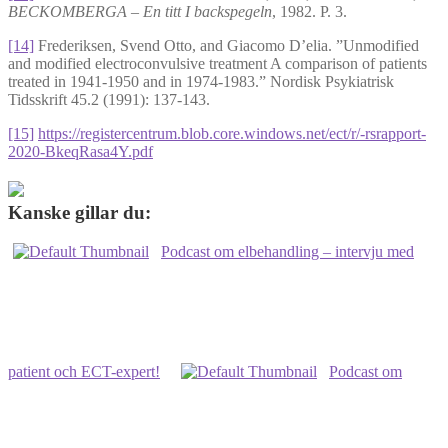
BECKOMBERGA – En titt I backspegeln
, 1982. P. 3.
[14]
Frederiksen, Svend Otto, and Giacomo D’elia. ”Unmodified
and modified electroconvulsive treatment A comparison of patients
treated in 1941-1950 and in 1974-1983.” Nordisk Psykiatrisk
Tidsskrift 45.2 (1991): 137-143.
[15]
https://registercentrum.blob.core.windows.net/ect/r/-rsrapport-
2020-BkeqRasa4Y.pdf
Kanske gillar du:
Podcast om elbehandling – intervju med
patient och ECT-expert!
Podcast om