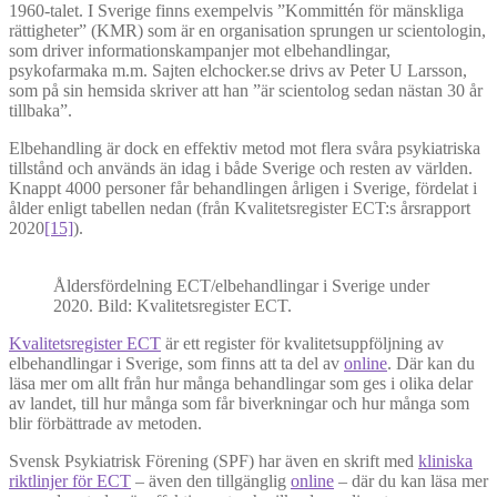
1960-talet. I Sverige finns exempelvis ”Kommittén för mänskliga
rättigheter” (KMR) som är en organisation sprungen ur scientologin,
som driver informationskampanjer mot elbehandlingar,
psykofarmaka m.m. Sajten elchocker.se drivs av Peter U Larsson,
som på sin hemsida skriver att han ”är scientolog sedan nästan 30 år
tillbaka”.
Elbehandling är dock en effektiv metod mot flera svåra psykiatriska
tillstånd och används än idag i både Sverige och resten av världen.
Knappt 4000 personer får behandlingen årligen i Sverige, fördelat i
ålder enligt tabellen nedan (från Kvalitetsregister ECT:s årsrapport
2020
[15]
).
Åldersfördelning ECT/elbehandlingar i Sverige under
2020. Bild: Kvalitetsregister ECT.
Kvalitetsregister ECT
är ett register för kvalitetsuppföljning av
elbehandlingar i Sverige, som finns att ta del av
online
. Där kan du
läsa mer om allt från hur många behandlingar som ges i olika delar
av landet, till hur många som får biverkningar och hur många som
blir förbättrade av metoden.
Svensk Psykiatrisk Förening (SPF) har även en skrift med
kliniska
riktlinjer för ECT
– även den tillgänglig
online
– där du kan läsa mer