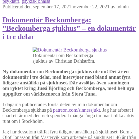
psykiatri
,
psykisk ohälsa
Publicerad den
september 17, 2021
november 22, 2021
av
admin
Dokumentär Beckomberga:
”Beckomberga sjukhus” – en dokumentär
i tre delar
Dokumentär om Beckomberga
sjukhus av Christian Dahlström.
Ny dokumentär om Beckomberga sjukhus ute nu! Det är en
dokumentär i tre delar, med intervjuer med bland annat fyra
tidigare anställda på sjukhuset. Där avslöjas även sanningen
om ryktet kring Jussi Björling och Beckomberga, med helt nya
uppgifter om världstenoren från Stora Tuna.
I dagarna publicerades första delen av min dokumentär om
Beckomberga sjukhus på
patreon.com/sinnessjukt
. Jag har arbetat i
snart ett år med den och spenderat många långa timmar i olika arkiv
runt om i Stockholm.
Jag har dessutom träffat fyra tidigare anställda på sjukhuset: Bernt-
Olof Jonasson från Västervik som arbetade på sjukhuset i 46 år (från