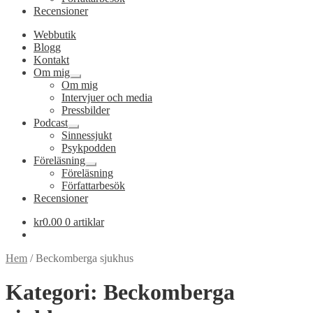
Recensioner
Webbutik
Blogg
Kontakt
Om mig
Expandera
Om mig
undermeny
Intervjuer och media
Pressbilder
Podcast
Expandera
Sinnessjukt
undermeny
Psykpodden
Föreläsning
Expandera
Föreläsning
undermeny
Författarbesök
Recensioner
kr
0.00
0 artiklar
Hem
/
Beckomberga sjukhus
Kategori:
Beckomberga