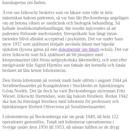
kunskaperna om Italien.
Även om Izikowitz beskrivs som en läkare som ville se hela
människan bakom patienten, så var han likt Beckomberga angelägen
om att betona vikten av medicinsk och biologisk behandling. Så
kallade insulinkomabehandlingar, där insulin injicerades så att
patienten förlorade medvetandet, förespråkade han långt innan
metoden blivit allmänt accepterad i psykiatrin. Det var under hans
styre 1957 som sjukhuset började använda litium mot bipolär
sjukdom (lyssna gärna på min
dokumentär om litium
också). Det var
även Izikowitz som fick sjukhuset att bli pionjärer med
klorpromazinet (det första antipsykotiska läkemedlet), och som efter
medgivande från Sigrid Hjerténs son fattade det formella och fatala
beslutet att låta henne lobotomeras.
Den första lobotomin på svensk mark hade utförts i augusti 1944 på
Serafimerlasarettet på Kungsholmen i Stockholm av hjärnkirurgen
Gösta Norlén. Det lär dock ha varit Beckombergas styresman Fritz
Wiesel, Izikowitz företrädare, som låg bakom försöken. Redan 1942
ska han ha föreslagit försöken med lobotomi för professorn och
hjärnkirurgen Herbert Olivecrona på Serafimerlasarettet.
Lobotomierna på Beckomberga når sin peak 1949, då hela 122
operationer genomförs. Totalt sett kulminerar operationerna i
Sverige under åren 1950 till 1953, då nästan hälften av de drygt