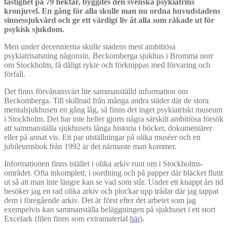
fastighet på 79 hektar, byggdes den svenska psykiatrins
kronjuvel. En gång för alla skulle man nu ordna huvudstadens
sinnessjukvård och ge ett värdigt liv åt alla som råkade ut för
psykisk sjukdom.
Men under decennierna skulle stadens mest ambitiösa
psykiatrisatsning någonsin, Beckomberga sjukhus i Bromma norr
om Stockholm, få dåligt rykte och förknippas med förvaring och
förfall.
Det finns förvånansvärt lite sammanställd information om
Beckomberga. Till skillnad från många andra städer där de stora
mentalsjukhusen en gång låg, så finns det inget psykiatriskt museum
i Stockholm. Det har inte heller gjorts några särskilt ambitiösa försök
att sammanställa sjukhusets långa historia i böcker, dokumentärer
eller på annat vis. Ett par utställningar på olika muséer och en
jubileumsbok från 1992 är det närmaste man kommer.
Informationen finns istället i olika arkiv runt om i Stockholms-
området. Ofta inkomplett, i oordning och på papper där bläcket flutit
ut så att man inte längre kan se vad som står. Under ett knappt års tid
besöker jag en rad olika arkiv och plockar upp trådar där jag tappat
dem i föregående arkiv. Det är först efter det arbetet som jag
exempelvis kan sammanställa beläggningen på sjukhuset i ett stort
Excelark (filen finns som extramaterial
här
).