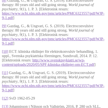
[8]
Gazdag, G., & Ungvari, G. S. (2019). Electroconvulsive
therapy: 80 years old and still going strong.
World journal of
psychiatry
,
9
(1), 1. P. 3. [Elektronisk resurs:
https://www.ncbi.nlm.nih.gov/pmc/articles/PMC6323557/pdf/WJP-
9-1.pdf
]
[9]
Gazdag, G., & Ungvari, G. S. (2019). Electroconvulsive
therapy: 80 years old and still going strong.
World journal of
psychiatry
,
9
(1), 1. P. 3. [Elektronisk resurs:
https://www.ncbi.nlm.nih.gov/pmc/articles/PMC6323557/pdf/WJP-
9-1.pdf
]
[10]
ECT: kliniska riktlinjer för elektrokonvulsiv behandling, 1.
uppl., Svenska psykiatriska föreningen, Sundsvall, 2014. P. 12.
[Elektronisk resurs:
http://www.svenskpsykiatri.se/wp-
content/uploads/2020/05/SPF-kliniska-riktlinjer-om-ECT.pdf
]
[11]
Gazdag, G., & Ungvari, G. S. (2019). Electroconvulsive
therapy: 80 years old and still going strong.
World journal of
psychiatry
,
9
(1), 1. P. 3. [Elektronisk resurs:
https://www.ncbi.nlm.nih.gov/pmc/articles/PMC6323557/pdf/WJP-
9-1.pdf
]
[12]
SvD 1962-05-29
[13]
Johannisson i Nilsson och Vallström, 2016, P. 280 och SLL,