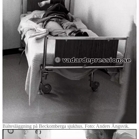
Bältesläggning på Beckomberga sjukhus. Foto: Anders Ängsvik.