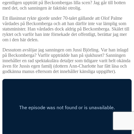
egentligen uppträtt på Beckombergas lilla scen? Jag går till botten
med det, och sanningen är faktiskt otrolig.
Ett illasinnat rykte gjorde under 70-talet gällande att Olof Palme
vårdades på Beckomberga och att han därför inte var lämplig som
statsminister. Han vårdades dock aldrig på Beckomberga. Skälet till
ryktet och varför han inte förnekade det offentligt, berättar jag mer
om i den här delen.
Dessutom avslöjar jag sanningen om Jussi Björling. Var han inlagd
på Beckomberga? Varför uppträdde han på sjukhuset? Sanningen
innehåller en rad spektakulära detaljer som tidigare varit helt okända
även för Jussis egen familj (dottern Ann-Charlotte har fått läsa och
godkänna manus eftersom det innehåller känsliga uppgifter).