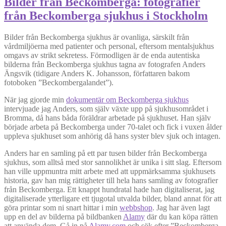
Bilder från Beckomberga: fotografier
från Beckomberga sjukhus i Stockholm
Bilder från Beckomberga sjukhus är ovanliga, särskilt från
vårdmiljöerna med patienter och personal, eftersom mentalsjukhus
omgavs av strikt sekretess. Förmodligen är de enda autentiska
bilderna från Beckomberga sjukhus tagna av fotografen Anders
Ängsvik (tidigare Anders K. Johansson, författaren bakom
fotoboken ”Beckombergalandet”).
När jag gjorde min
dokumentär om Beckomberga sjukhus
intervjuade jag Anders, som själv växte upp på sjukhusområdet i
Bromma, då hans båda föräldrar arbetade på sjukhuset. Han själv
började arbeta på Beckomberga under 70-talet och fick i vuxen ålder
uppleva sjukhuset som anhörig då hans syster blev sjuk och intagen.
Anders har en samling på ett par tusen bilder från Beckomberga
sjukhus, som alltså med stor sannolikhet är unika i sitt slag. Eftersom
han ville uppmuntra mitt arbete med att uppmärksamma sjukhusets
historia, gav han mig rättigheter till hela hans samling av fotografier
från Beckomberga. Ett knappt hundratal hade han digitaliserat, jag
digitaliserade ytterligare ett tjugotal utvalda bilder, bland annat för att
göra printar som ni snart hittar i min
webbshop
. Jag har även lagt
upp en del av bilderna på bildbanken
Alamy
där du kan köpa rätten
att använda dem. Gå in på
Alamy.com
och sök efter ”Beckomberga