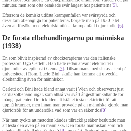
minuter, men som ofta orsakade svår ångest hos patienterna
[5]
.
Eftersom de kemiskt utlösta krampanfallen var svårstyrda och
dessutom obehagliga för patienterna, började man på 1930-talet
även att försöka med elektriskt utlösta krampanfall i djurstudier
[6]
.
De första elbehandlingarna på människa
(1938)
En som blivit inspirerad av chockterapierna var den italienske
professorn Ugo Cerletti. Han hade redan använt elektricitet i
djurstudier av epilepsi i Genua
[7]
. Tillsammans med sin assistent på
universitetet i Rom, Lucio Bini, skulle han komma att utveckla
elbehandling även för människor.
Cerletti och Bini hade bland annat varit i Wien och observerat just
cardiazolbehandlingar, som alltså var svårt ångestframkallande för
många patienter. De fick idén att istället testa elektricitet för att
uppnå kramper, men innan man provade på en människa gjorde man
djurförsök för att undersöka vad som var en säker dos
[8]
.
När man tyckte att metoden kändes tillräckligt säker beslutade man
att testa den även på en människa. Den första människan som fick
elbehandling kallades Enrico X
[9]
, en svårt förvirrad man som hade