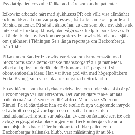
Psykiatripatienter skulle få lika god vård som andra patienter.
Izikowitz arbetade hårt med sjukhusets PR och ville visa allmänhet
och politiker att man var progressiva, hårt arbetande och gjorde allt
för sina patienter. På så sätt tänkte han att den som blev psykiskt sjuk
inte skulle frukta sjukhuset, utan våga söka hjälp för sina besvär. För
att ändra bilden av Beckomberga skrev Izikowitz bland annat själv
om sjukhuset i Tidningen Se:s långa reportage om Beckomberga
från 1949.
PR-mannen Sander Izikowitz var dessutom barndomsvän med
Stockholms socialdemokratiske finansborgarråd Hjalmar Mehr,
vilket antagligen underlättade för honom att få pengar till sina
okonventionella idéer. Han var även god vän med högerpolitikern
Folke Kyling, som var sjukvårdsborgarråd i Stockholm.
En av idéerna som han lyckades driva igenom under sina sista år på
Beckomberga var Italienresorna. Det var en djärv tanke, att låta
patienterna åka på semester till Gabicce Mare, strax söder om
Rimini. På så sätt tänkte han att de skulle få nya välgörande intryck,
ett avbrott i den grå vardagen och ett sätt att minska den
institutionalisering som var baksidan av den omfattande service och
avlägsna geografiska placeringen som Beckomberga och andra
mentalsjukhus hade. Efter hemkomsten bildar patienterna
Beckombergas italienska klubb, vars målsättning är att öka