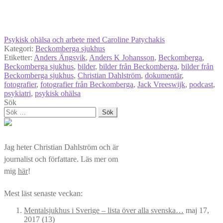
Psykisk ohälsa och arbete med Caroline Patychakis
Kategori:
Beckomberga sjukhus
Etiketter:
Anders Ängsvik
,
Anders K Johansson
,
Beckomberga
,
Beckomberga sjukhus
,
bilder
,
bilder från Beckomberga
,
bilder från
Beckomberga sjukhus
,
Christian Dahlström
,
dokumentär
,
fotografier
,
fotografier från Beckomberga
,
Jack Vreeswijk
,
podcast
,
psykiatri
,
psykisk ohälsa
Sök
Sök
efter:
Jag heter Christian Dahlström och är
journalist och författare. Läs mer om
mig
här
!
Mest läst senaste veckan:
Mentalsjukhus i Sverige – lista över alla svenska…
maj 17,
2017
(13)