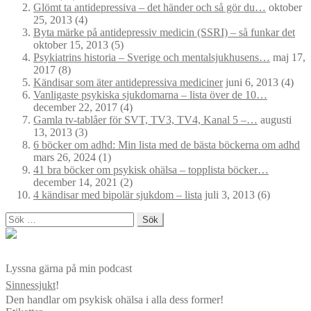
Glömt ta antidepressiva – det händer och så gör du…
oktober
25, 2013
(4)
Byta märke på antidepressiv medicin (SSRI) – så funkar det
oktober 15, 2013
(5)
Psykiatrins historia – Sverige och mentalsjukhusens…
maj 17,
2017
(8)
Kändisar som äter antidepressiva mediciner
juni 6, 2013
(4)
Vanligaste psykiska sjukdomarna – lista över de 10…
december 22, 2017
(4)
Gamla tv-tablåer för SVT, TV3, TV4, Kanal 5 –…
augusti
13, 2013
(3)
6 böcker om adhd: Min lista med de bästa böckerna om adhd
mars 26, 2024
(1)
41 bra böcker om psykisk ohälsa – topplista böcker…
december 14, 2021
(2)
4 kändisar med bipolär sjukdom – lista
juli 3, 2013
(6)
Sök
efter:
Lyssna gärna på min podcast
Sinnessjukt
!
Den handlar om psykisk ohälsa i alla dess former!