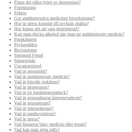
Finns det olika typer av depression?
Föreläsning
Frågor
Ger antidepressiva mediciner biverkningar?
Hur är stress kopplat till psykisk ohälsa?
Hur känns det att vara deprimerad?
Kan man dricka alkohol när man tar antidepressiv medicin?
Panikångest
Psykpodden
Recensioner
Sigmund Freud
Sinnessjukt
Uncategorized
Vad är agorafobi?
Vad är antidepressiv medicin?
Vad är bipolär sjukdom?
Vad är depression?
Vad är en panikångestattack?
Vad är generaliserat ångestsyndrom?
Vad är gruppterapi?
Vad är internetterapi?
Vad är paniksyndrom?
Vad är stress?
Vad fungerar bäst: medicin eller terapi?
Vad kan man göra själv?