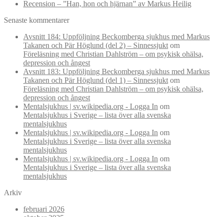
Recension – ”Han, hon och hjärnan” av Markus Heilig
Senaste kommentarer
Avsnitt 184: Uppföljning Beckomberga sjukhus med Markus
Takanen och Pär Höglund (del 2) – Sinnessjukt
om
Föreläsning med Christian Dahlström – om psykisk ohälsa,
depression och ångest
Avsnitt 183: Uppföljning Beckomberga sjukhus med Markus
Takanen och Pär Höglund (del 1) – Sinnessjukt
om
Föreläsning med Christian Dahlström – om psykisk ohälsa,
depression och ångest
Mentalsjukhus | sv.wikipedia.org - Logga In
om
Mentalsjukhus i Sverige – lista över alla svenska
mentalsjukhus
Mentalsjukhus | sv.wikipedia.org - Logga In
om
Mentalsjukhus i Sverige – lista över alla svenska
mentalsjukhus
Mentalsjukhus | sv.wikipedia.org - Logga In
om
Mentalsjukhus i Sverige – lista över alla svenska
mentalsjukhus
Arkiv
februari 2026