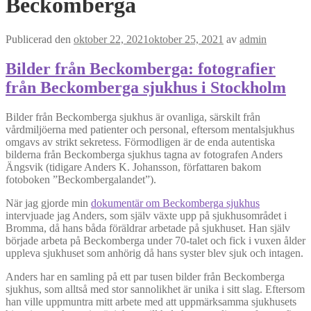
Beckomberga
Publicerad den
oktober 22, 2021
oktober 25, 2021
av
admin
Bilder från Beckomberga: fotografier
från Beckomberga sjukhus i Stockholm
Bilder från Beckomberga sjukhus är ovanliga, särskilt från
vårdmiljöerna med patienter och personal, eftersom mentalsjukhus
omgavs av strikt sekretess. Förmodligen är de enda autentiska
bilderna från Beckomberga sjukhus tagna av fotografen Anders
Ängsvik (tidigare Anders K. Johansson, författaren bakom
fotoboken ”Beckombergalandet”).
När jag gjorde min
dokumentär om Beckomberga sjukhus
intervjuade jag Anders, som själv växte upp på sjukhusområdet i
Bromma, då hans båda föräldrar arbetade på sjukhuset. Han själv
började arbeta på Beckomberga under 70-talet och fick i vuxen ålder
uppleva sjukhuset som anhörig då hans syster blev sjuk och intagen.
Anders har en samling på ett par tusen bilder från Beckomberga
sjukhus, som alltså med stor sannolikhet är unika i sitt slag. Eftersom
han ville uppmuntra mitt arbete med att uppmärksamma sjukhusets