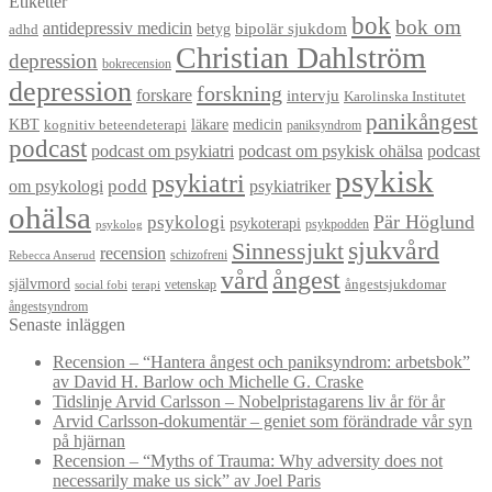
Etiketter
bok
bok om
antidepressiv medicin
betyg
bipolär sjukdom
adhd
Christian Dahlström
depression
bokrecension
depression
forskning
forskare
intervju
Karolinska Institutet
panikångest
KBT
läkare
medicin
kognitiv beteendeterapi
paniksyndrom
podcast
podcast om psykiatri
podcast om psykisk ohälsa
podcast
psykisk
psykiatri
om psykologi
podd
psykiatriker
ohälsa
Pär Höglund
psykologi
psykoterapi
psykpodden
psykolog
sjukvård
Sinnessjukt
recension
schizofreni
Rebecca Anserud
vård
ångest
självmord
ångestsjukdomar
vetenskap
social fobi
terapi
ångestsyndrom
Senaste inläggen
Recension – “Hantera ångest och paniksyndrom: arbetsbok”
av David H. Barlow och Michelle G. Craske
Tidslinje Arvid Carlsson – Nobelpristagarens liv år för år
Arvid Carlsson-dokumentär – geniet som förändrade vår syn
på hjärnan
Recension – “Myths of Trauma: Why adversity does not
necessarily make us sick” av Joel Paris