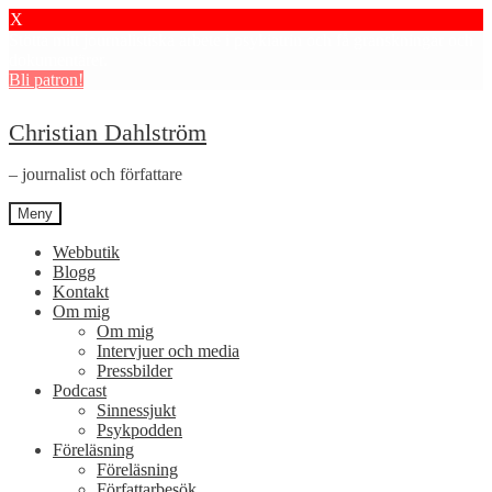
X
Stötta mitt journalistiska arbete i psykiatrin och få granskningar och
dokumentärer.
Bli patron!
Hoppa
Hoppa
Christian Dahlström
till
till
navigering
innehåll
– journalist och författare
Meny
Webbutik
Blogg
Kontakt
Om mig
Om mig
Intervjuer och media
Pressbilder
Podcast
Sinnessjukt
Psykpodden
Föreläsning
Föreläsning
Författarbesök