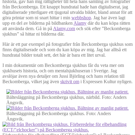
historia, gav han mig rättigheter till hela hans samling av fotografier
från Beckomberga. Ett knappt hundratal hade han digitaliserat, jag
digitaliserade ytterligare ett tjugotal utvalda bilder, bland annat för att
göra printar som ni snart hittar i min
webbshop
. Jag har även lagt
upp en del av bilderna på bildbanken
Alamy
där du kan köpa rätten
att använda dem. Gå in på
Alamy.com
och sök efter ”Beckomberga
sjukhus” så hittar ni bilderna där.
Här är ett par exempel på fotografier från Beckomberga sjukhus som
finns digitaliserade och som du kan köpa av mig. Jag har alltså ett
hundratal bilder totalt sett, det här är bara ett litet urval.
I min dokumentär om Beckomberga sjukhus får du veta mer om
sjukhusets historia, och om mentalsjukhuseran i Sverige. Jag
avslöjar även nya detaljer om Jussi Björling och hans relation till
Beckomberga, vilket jag även
skrivit om
i Expressen Kultur nyligen.
Bältesläggning på Beckomberga sjukhus, närbild. Foto: Anders
Ängsvik.
Bältesläggning på Beckomberga sjukhus. Foto: Anders
Ängsvik.