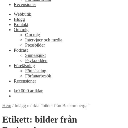
Recensioner
Webbutik
Blogg
Kontakt
Om mig
Om mig
Intervjuer och media
Pressbilder
Podcast
Sinnessjukt
Psykpodden
Föreläsning
Föreläsning
Författarbesök
Recensioner
kr
0.00
0 artiklar
Hem
/
Inlägg märkta ”bilder från Beckomberga”
Etikett:
bilder från