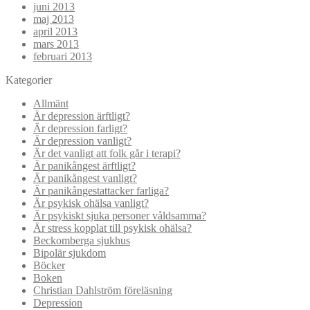
juni 2013
maj 2013
april 2013
mars 2013
februari 2013
Kategorier
Allmänt
Är depression ärftligt?
Är depression farligt?
Är depression vanligt?
Är det vanligt att folk går i terapi?
Är panikångest ärftligt?
Är panikångest vanligt?
Är panikångestattacker farliga?
Är psykisk ohälsa vanligt?
Är psykiskt sjuka personer våldsamma?
Är stress kopplat till psykisk ohälsa?
Beckomberga sjukhus
Bipolär sjukdom
Böcker
Boken
Christian Dahlström föreläsning
Depression