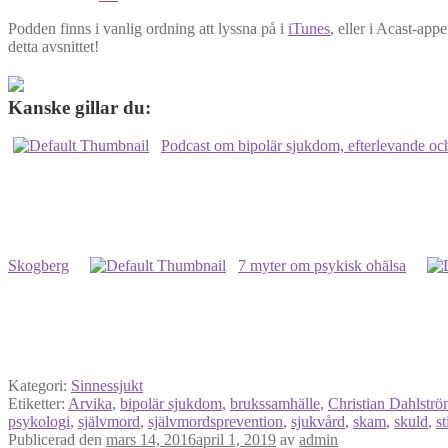
Podden finns i vanlig ordning att lyssna på i
iTunes
, eller i Acast-ap
detta avsnittet!
Kanske gillar du:
Podcast om bipolär sjukdom, efterlevande oc
Skogberg
7 myter om psykisk ohälsa
Kategori:
Sinnessjukt
Etiketter:
Arvika
,
bipolär sjukdom
,
brukssamhälle
,
Christian Dahlstr
psykologi
,
självmord
,
självmordsprevention
,
sjukvård
,
skam
,
skuld
,
s
Publicerad den
mars 14, 2016
april 1, 2019
av
admin