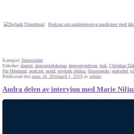
Podcast om antidepressiva mediciner med lä
Kategori:
Sinnessjukt
Etiketter:
ångest
,
ångestsjukdomar
,
ångestsyndrom
,
bok
,
Christian Da
Pär Höglund
,
podcast
,
podd
,
psykisk ohälsa
,
Sinnessjukt
,
sjukvård
,
v
Publicerad den
mars 18, 2016
april 1, 2019
av
admin
Andra delen av intervjun med Marie Nilju