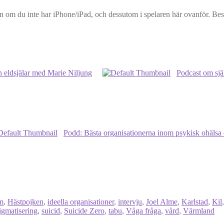
pen om du inte har iPhone/iPad, och dessutom i spelaren här ovanför. B
h eldsjälar med Marie Niljung
Podcast om sjä
Podd: Bästa organisationerna inom psykisk ohälsa
öm
,
Hästpojken
,
ideella organisationer
,
intervju
,
Joel Alme
,
Karlstad
,
Kil
tigmatisering
,
suicid
,
Suicide Zero
,
tabu
,
Våga fråga
,
vård
,
Värmland