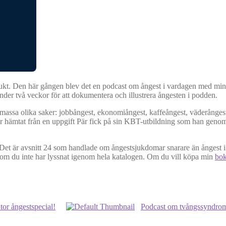
essjukt. Den här gången blev det en podcast om ångest i vardagen med m
 under två veckor för att dokumentera och illustrera ångesten i podden.
 massa olika saker: jobbångest, ekonomiångest, kaffeångest, väderångest
m är hämtat från en uppgift Pär fick på sin KBT-utbildning som han geno
 Det är avsnitt 24 som handlade om ångestsjukdomar snarare än ångest 
t om du inte har lyssnat igenom hela katalogen. Om du vill köpa min
bok
tor ångestspecial!
Podcast om tvångssyndrom