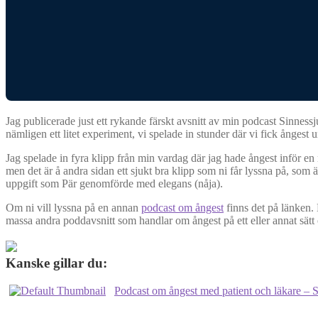
Jag publicerade just ett rykande färskt avsnitt av min podcast Sinn
nämligen ett litet experiment, vi spelade in stunder där vi fick ångest
Jag spelade in fyra klipp från min vardag där jag hade ångest inför en
men det är å andra sidan ett sjukt bra klipp som ni får lyssna på, so
uppgift som Pär genomförde med elegans (nåja).
Om ni vill lyssna på en annan
podcast om ångest
finns det på länken.
massa andra poddavsnitt som handlar om ångest på ett eller annat sät
Kanske gillar du:
Podcast om ångest med patient och läkare – S