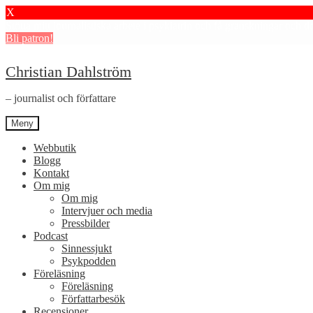
X
Stötta mitt journalistiska arbete i psykiatrin och få granskningar och 
Bli patron!
Hoppa
Hoppa
Christian Dahlström
till
till
navigering
innehåll
– journalist och författare
Meny
Webbutik
Blogg
Kontakt
Om mig
Om mig
Intervjuer och media
Pressbilder
Podcast
Sinnessjukt
Psykpodden
Föreläsning
Föreläsning
Författarbesök
Recensioner