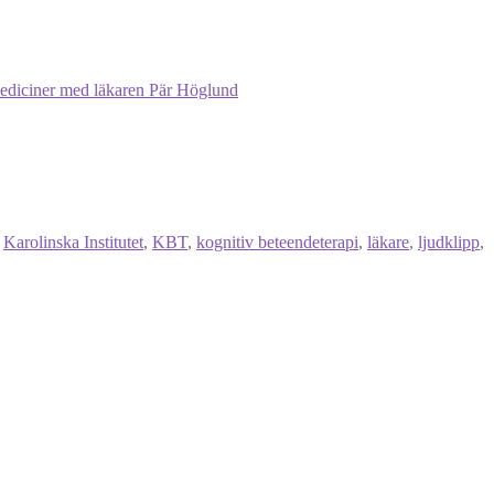
mediciner med läkaren Pär Höglund
,
Karolinska Institutet
,
KBT
,
kognitiv beteendeterapi
,
läkare
,
ljudklipp
,