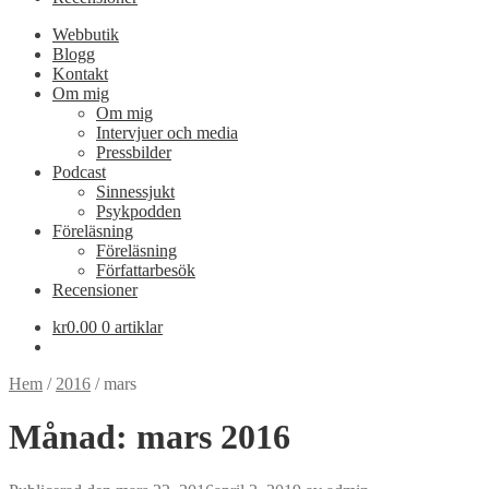
Webbutik
Blogg
Kontakt
Om mig
Om mig
Intervjuer och media
Pressbilder
Podcast
Sinnessjukt
Psykpodden
Föreläsning
Föreläsning
Författarbesök
Recensioner
kr
0.00
0 artiklar
Hem
/
2016
/
mars
Månad:
mars 2016