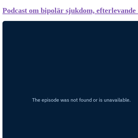
Podcast om bipolär sjukdom, efterlevande