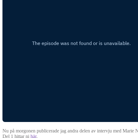
Nu på morgonen publicerade jag andra delen av intervju med Marie Nilj
Del 1 hittar ni
här
.