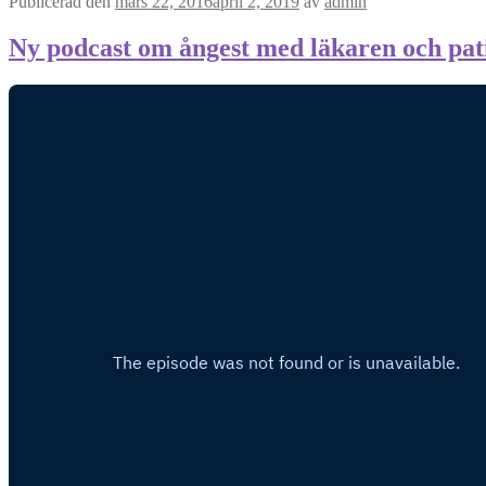
Publicerad den
mars 22, 2016
april 2, 2019
av
admin
Ny podcast om ångest med läkaren och pat