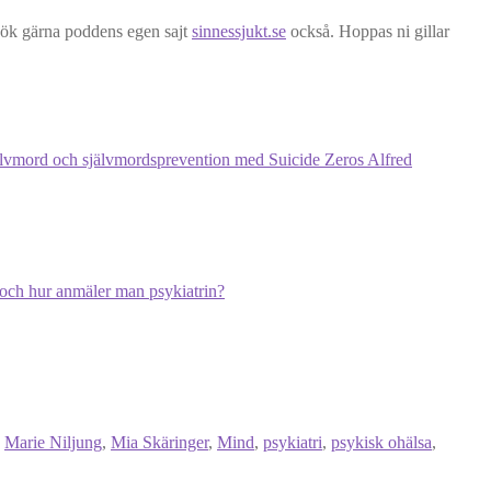
esök gärna poddens egen sajt
sinnessjukt.se
också. Hoppas ni gillar
lvmord och självmordsprevention med Suicide Zeros Alfred
 och hur anmäler man psykiatrin?
,
Marie Niljung
,
Mia Skäringer
,
Mind
,
psykiatri
,
psykisk ohälsa
,