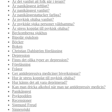
Är det vanligt att folk går i terapi?
Är panikångest ärftligt?
Är panikångest vanligt?
Är panikångestattacker farliga?
Är psykisk ohälsa vanligt?
Är psykiskt sjuka personer våldsamma?
Är stress kopplat till psykisk ohälsa?
Beckomberga sjukhus
Bipolär sjukdom
Böcker
Boken
Christian Dahlström föreläsning
Depression
Finns det olika typer av depression?
Föreläsning
Frågor
Ger antidepressiva mediciner biverkningar?
Hur är stress kopplat till psykisk ohälsa?
Hur känns det att vara deprimerad?
Kan man dricka alkohol när man tar antidepressiv medicin?
Panikångest
Psykpodden
Recensioner
Sigmund Freud
Sinnessjukt