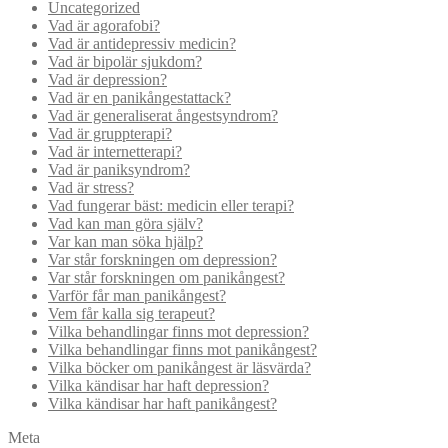
Uncategorized
Vad är agorafobi?
Vad är antidepressiv medicin?
Vad är bipolär sjukdom?
Vad är depression?
Vad är en panikångestattack?
Vad är generaliserat ångestsyndrom?
Vad är gruppterapi?
Vad är internetterapi?
Vad är paniksyndrom?
Vad är stress?
Vad fungerar bäst: medicin eller terapi?
Vad kan man göra själv?
Var kan man söka hjälp?
Var står forskningen om depression?
Var står forskningen om panikångest?
Varför får man panikångest?
Vem får kalla sig terapeut?
Vilka behandlingar finns mot depression?
Vilka behandlingar finns mot panikångest?
Vilka böcker om panikångest är läsvärda?
Vilka kändisar har haft depression?
Vilka kändisar har haft panikångest?
Meta