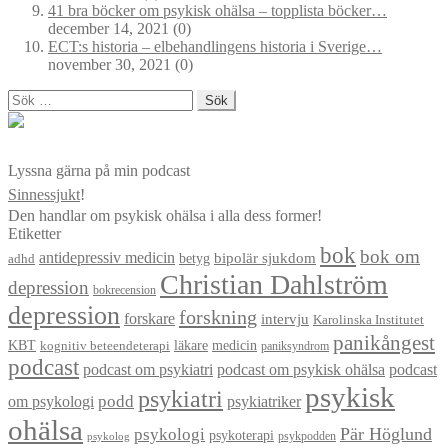
41 bra böcker om psykisk ohälsa – topplista böcker…
december 14, 2021
(0)
ECT:s historia – elbehandlingens historia i Sverige…
november 30, 2021
(0)
Sök
efter:
Lyssna gärna på min podcast
Sinnessjukt
!
Den handlar om psykisk ohälsa i alla dess former!
Etiketter
bok
bok om
antidepressiv medicin
betyg
bipolär sjukdom
adhd
Christian Dahlström
depression
bokrecension
depression
forskning
forskare
intervju
Karolinska Institutet
panikångest
KBT
läkare
medicin
kognitiv beteendeterapi
paniksyndrom
podcast
podcast om psykiatri
podcast om psykisk ohälsa
podcast
psykisk
psykiatri
om psykologi
podd
psykiatriker
ohälsa
Pär Höglund
psykologi
psykoterapi
psykpodden
psykolog