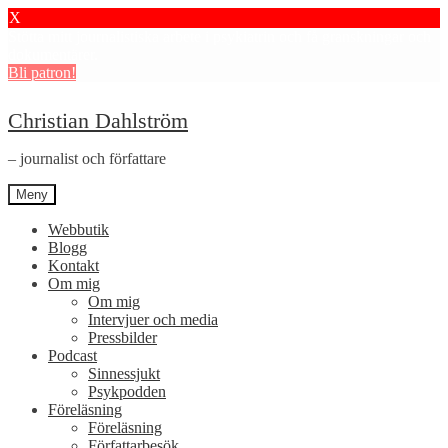
X
Stötta mitt journalistiska arbete i psykiatrin och få granskningar och
dokumentärer.
Bli patron!
Hoppa
Hoppa
Christian Dahlström
till
till
navigering
innehåll
– journalist och författare
Meny
Webbutik
Blogg
Kontakt
Om mig
Om mig
Intervjuer och media
Pressbilder
Podcast
Sinnessjukt
Psykpodden
Föreläsning
Föreläsning
Författarbesök