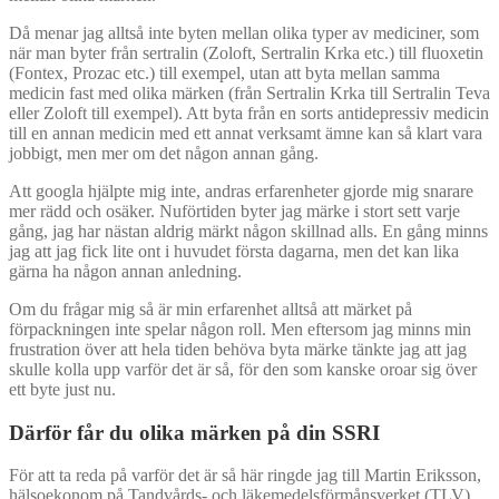
Då menar jag alltså inte byten mellan olika typer av mediciner, som
när man byter från sertralin (Zoloft, Sertralin Krka etc.) till fluoxetin
(Fontex, Prozac etc.) till exempel, utan att byta mellan samma
medicin fast med olika märken (från Sertralin Krka till Sertralin Teva
eller Zoloft till exempel). Att byta från en sorts antidepressiv medicin
till en annan medicin med ett annat verksamt ämne kan så klart vara
jobbigt, men mer om det någon annan gång.
Att googla hjälpte mig inte, andras erfarenheter gjorde mig snarare
mer rädd och osäker. Nuförtiden byter jag märke i stort sett varje
gång, jag har nästan aldrig märkt någon skillnad alls. En gång minns
jag att jag fick lite ont i huvudet första dagarna, men det kan lika
gärna ha någon annan anledning.
Om du frågar mig så är min erfarenhet alltså att märket på
förpackningen inte spelar någon roll. Men eftersom jag minns min
frustration över att hela tiden behöva byta märke tänkte jag att jag
skulle kolla upp varför det är så, för den som kanske oroar sig över
ett byte just nu.
Därför får du olika märken på din SSRI
För att ta reda på varför det är så här ringde jag till Martin Eriksson,
hälsoekonom på Tandvårds- och läkemedelsförmånsverket (TLV)