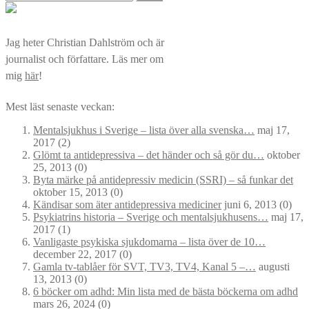
efter:
Jag heter Christian Dahlström och är
journalist och författare. Läs mer om
mig
här
!
Mest läst senaste veckan:
Mentalsjukhus i Sverige – lista över alla svenska…
maj 17,
2017
(2)
Glömt ta antidepressiva – det händer och så gör du…
oktober
25, 2013
(0)
Byta märke på antidepressiv medicin (SSRI) – så funkar det
oktober 15, 2013
(0)
Kändisar som äter antidepressiva mediciner
juni 6, 2013
(0)
Psykiatrins historia – Sverige och mentalsjukhusens…
maj 17,
2017
(1)
Vanligaste psykiska sjukdomarna – lista över de 10…
december 22, 2017
(0)
Gamla tv-tablåer för SVT, TV3, TV4, Kanal 5 –…
augusti
13, 2013
(0)
6 böcker om adhd: Min lista med de bästa böckerna om adhd
mars 26, 2024
(0)