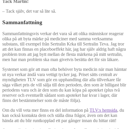
Tack Martin!
– Tack själv, det var så lite så.
Sammanfattning
Sammanfattningsvis verkar det vara så att olika människor reagerar
olika på att byta märke på mediciner med samma verksamma
substans, till exempel från Sertralin Krka till Sertralin Teva. Jag tror
att det kan finnas en placeboeffekt här, jag har själv aldrig haft några
problem trots att jag bytt mellan de flesta märkena på mitt sertralin,
men har man problem ska man givetvis berätta det för sin läkare.
Systemet som gör att man ofta behöver byta medicin när man hämtar
ut nya verkar ändå vara vettigt tycker jag. Priset sätts centralt av
myndigheten TLV som gör en upphandling där alla tillverkare får
säga vilket pris de vill sälja till den perioden, den som är billigast blir
periodens vara och är den som du kan köpa på apoteket (plus två
reserver och eventuellt sådant som apoteket har kvar i lager, där
finns det bestämmelser som de måste följa).
Om du vill veta mer finns en del information på
TLV:s hemsida
, du
kan också kontakta dem och ställa dina frågor, även om det kan
hända att du blir runtkopplad ett par gånger innan du hittar rätt!