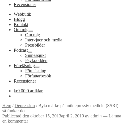
Recensioner
Webbutik
Blogg
Kontakt
Om mig
Expandera
Om mig
undermeny
Intervjuer och media
Pressbilder
Podcast
Expandera
Sinnessjukt
undermeny
Psykpodden
Föreläsning
Expandera
Föreläsning
undermeny
Författarbesök
Recensioner
kr
0.00
0 artiklar
Hem
/
Depression
/
Byta märke på antidepressiv medicin (SSRI) –
så funkar det
Publicerad den
oktober 15, 2013
april 2, 2019
av
admin
—
Lämna
en kommentar