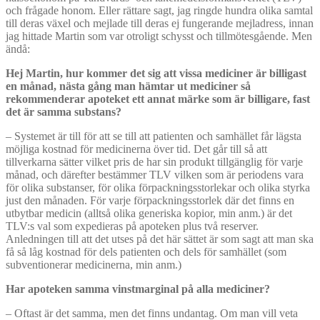
och frågade honom. Eller rättare sagt, jag ringde hundra olika samtal
till deras växel och mejlade till deras ej fungerande mejladress, innan
jag hittade Martin som var otroligt schysst och tillmötesgående. Men
ändå:
Hej Martin, hur kommer det sig att vissa mediciner är billigast
en månad, nästa gång man hämtar ut mediciner så
rekommenderar apoteket ett annat märke som är billigare, fast
det är samma substans?
– Systemet är till för att se till att patienten och samhället får lägsta
möjliga kostnad för medicinerna över tid. Det går till så att
tillverkarna sätter vilket pris de har sin produkt tillgänglig för varje
månad, och därefter bestämmer TLV vilken som är periodens vara
för olika substanser, för olika förpackningsstorlekar och olika styrka
just den månaden. För varje förpackningsstorlek där det finns en
utbytbar medicin (alltså olika generiska kopior, min anm.) är det
TLV:s val som expedieras på apoteken plus två reserver.
Anledningen till att det utses på det här sättet är som sagt att man ska
få så låg kostnad för dels patienten och dels för samhället (som
subventionerar medicinerna, min anm.)
Har apoteken samma vinstmarginal på alla mediciner?
– Oftast är det samma, men det finns undantag. Om man vill veta