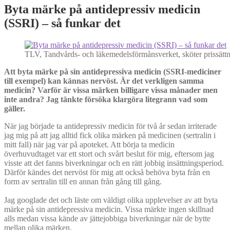
Byta märke på antidepressiv medicin
(SSRI) – så funkar det
TLV, Tandvårds- och läkemedelsförmånsverket, sköter prissättn
Att byta märke på sin antidepressiva medicin (SSRI-mediciner
till exempel) kan kännas nervöst. Är det verkligen samma
medicin? Varför är vissa märken billigare vissa månader men
inte andra? Jag tänkte försöka klargöra litegrann vad som
gäller.
När jag började ta antidepressiv medicin för två år sedan irriterade
jag mig på att jag alltid fick olika märken på medicinen (sertralin i
mitt fall) när jag var på apoteket. Att börja ta medicin
överhuvudtaget var ett stort och svårt beslut för mig, eftersom jag
visste att det fanns biverkningar och en rätt jobbig insättningsperiod.
Därför kändes det nervöst för mig att också behöva byta från en
form av sertralin till en annan från gång till gång.
Jag googlade det och läste om väldigt olika upplevelser av att byta
märke på sin antidepressiva medicin. Vissa märkte ingen skillnad
alls medan vissa kände av jättejobbiga biverkningar när de bytte
mellan olika märken.