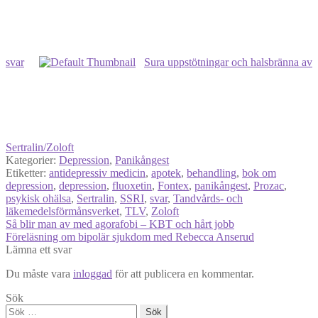
svar
Sura uppstötningar och halsbränna av
Sertralin/Zoloft
Kategorier:
Depression
,
Panikångest
Etiketter:
antidepressiv medicin
,
apotek
,
behandling
,
bok om
depression
,
depression
,
fluoxetin
,
Fontex
,
panikångest
,
Prozac
,
psykisk ohälsa
,
Sertralin
,
SSRI
,
svar
,
Tandvårds- och
läkemedelsförmånsverket
,
TLV
,
Zoloft
Inläggsnavigering
Föregående
Så blir man av med agorafobi – KBT och hårt jobb
inlägg:
Nästa
Föreläsning om bipolär sjukdom med Rebecca Anserud
inlägg:
Lämna ett svar
Du måste vara
inloggad
för att publicera en kommentar.
Sök
Sök