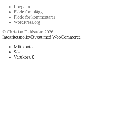
Logga in
Flöde för inlägg
Flöde för kommentarer
WordPress.org
© Christian Dahlström 2026
Integritetspolicy
Byggt med WooCommerce
.
Mitt konto
Sök
Varukorg
0