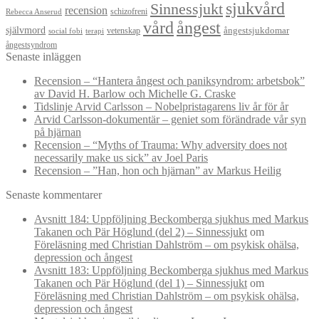
sjukvård
Sinnessjukt
recension
schizofreni
Rebecca Anserud
vård
ångest
självmord
ångestsjukdomar
vetenskap
social fobi
terapi
ångestsyndrom
Senaste inläggen
Recension – “Hantera ångest och paniksyndrom: arbetsbok”
av David H. Barlow och Michelle G. Craske
Tidslinje Arvid Carlsson – Nobelpristagarens liv år för år
Arvid Carlsson-dokumentär – geniet som förändrade vår syn
på hjärnan
Recension – “Myths of Trauma: Why adversity does not
necessarily make us sick” av Joel Paris
Recension – ”Han, hon och hjärnan” av Markus Heilig
Senaste kommentarer
Avsnitt 184: Uppföljning Beckomberga sjukhus med Markus
Takanen och Pär Höglund (del 2) – Sinnessjukt
om
Föreläsning med Christian Dahlström – om psykisk ohälsa,
depression och ångest
Avsnitt 183: Uppföljning Beckomberga sjukhus med Markus
Takanen och Pär Höglund (del 1) – Sinnessjukt
om
Föreläsning med Christian Dahlström – om psykisk ohälsa,
depression och ångest