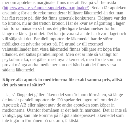
mer om apotekens marginaler finns mer att läsa på vår hemsida
(
http://www.tlv.se/apotek/apotekets-marginaler/
). Sedan får apoteken
ersättning för att de rekommenderar billigare läkemedel än det man
har fått recept på, där det finns generisk konkurrens. Tidigare var det
tio kronor, nu är det tretton kronor. Har de kvar av någonting i lager
från förra månaden så finns det ytterligare bestämmelser för hur
länge de får sälja ut det. Det kan ju vara så att de har kvar i laget och
vill sälja slut det. Parallellimporterade läkemedel har de större
möjlighet att påverka priset på. På grund av till exempel
valutaskillnader kan vissa läkemedel finnas billigare att köpa från
utlandet, det kallas parallellimport. Men det är inte så vanligt för
psykofarmaka, det gäller mest nya läkemedel, men för de som har
provat många andra mediciner kan det hända att det finns vissa
sådana läkemedel.
Köper alla apotek in medicinerna för exakt samma pris, alltså
det pris som ni sätter?
– Ja, så länge det gäller läkemedel som är inom förmånen, så länge
de inte är paralellimporterade. Då spelar det ingen roll om det är
Apotetek AB eller något utav de andra apoteken som köper in
medicinerna. Utanför förmånen är det helt fri marknad. Det är inte så
vanligt, jag kan inte komma på något antidepressivt läkemedel som
inte ingår in förmånen på rak arm, faktiskt.