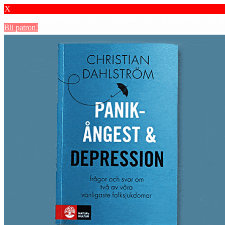
X
Stötta mitt journalistiska arbete i psykiatrin och få granskningar och 
Bli patron!