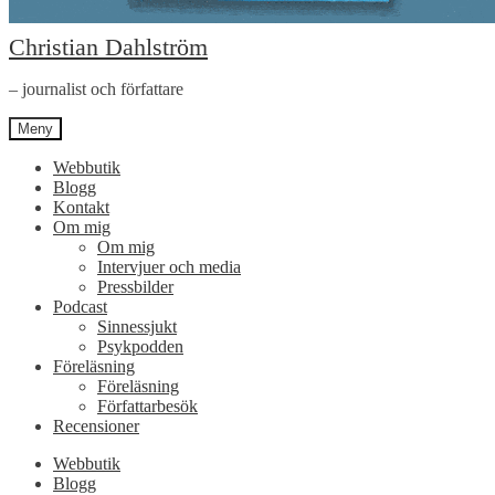
Hoppa
Hoppa
Christian Dahlström
till
till
navigering
innehåll
– journalist och författare
Meny
Webbutik
Blogg
Kontakt
Om mig
Om mig
Intervjuer och media
Pressbilder
Podcast
Sinnessjukt
Psykpodden
Föreläsning
Föreläsning
Författarbesök
Recensioner
Webbutik
Blogg