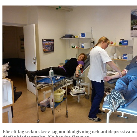
För ett tag sedan skrev jag om blodgivning och antidepressiva med