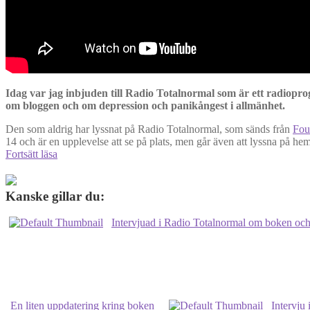
Idag var jag inbjuden till Radio Totalnormal som är ett radio
om bloggen och om depression och panikångest i allmänhet.
Den som aldrig har lyssnat på Radio Totalnormal, som sänds från
Fou
14 och är en upplevelse att se på plats, men går även att lyssna på 
Intervjun
Fortsätt läsa
i
Radio
Totalnormal
Kanske gillar du:
från
idag
Intervjuad i Radio Totalnormal om boken o
26
september
En liten uppdatering kring boken
Intervju