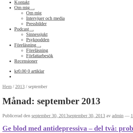
Kontakt
Om mig
Expandera
Om mig
undermeny
Intervjuer och media
Pressbilder
Podcast
Expandera
Sinnessjukt
undermeny
Psykpodden
Föreläsning
Expandera
Föreläsning
undermeny
Författarbesök
Recensioner
kr
0.00
0 artiklar
Hem
/
2013
/
september
Månad:
september 2013
Publicerad den
september 30, 2013
september 30, 2013
av
admin
—
1
Ge blod med antidepressiva – del två: prob