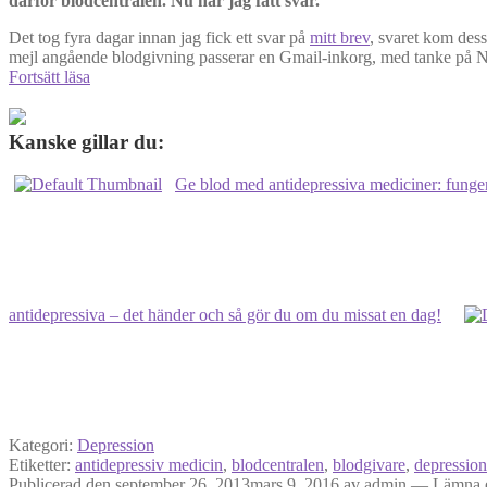
därför blodcentralen. Nu har jag fått svar.
Det tog fyra dagar innan jag fick ett svar på
mitt brev
, svaret kom dess
mejl angående blodgivning passerar en Gmail-inkorg, med tanke på
Ge
Fortsätt läsa
blod
med
antidepressiva
Kanske gillar du:
–
del
Ge blod med antidepressiva mediciner: fungera
två:
problemet
löst
antidepressiva – det händer och så gör du om du missat en dag!
Kategori:
Depression
Etiketter:
antidepressiv medicin
,
blodcentralen
,
blodgivare
,
depression
Publicerad den
september 26, 2013
mars 9, 2016
av
admin
—
Lämna 