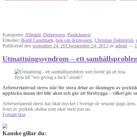
Kategorier:
Allmänt
,
Depression
,
Panikångest
Etiketter:
Bodil Lundmark
,
bok om depression
,
Christian Dahlström
,
Publicerad den
september 24, 2013
september 24, 2013
av
admin
—
1
Utmattningssyndrom – ett samhällsproblem
Byta till ”not giving a fuck”-mode?
Arbetsrelaterad stress står för stora delar av ökningen av psykisk
upptäcka innan det blir akut och går att förebygga – vilket gör o
Arbetsrelaterad stress har ökat mycket i Sverige de senaste tjugo åren.
form av psykisk ohälsa som ökar mest just nu.
Utmattningssyndrom
Fortsätt läsa
–
ett
samhällsproblem
Kanske gillar du:
som