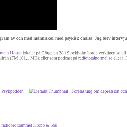
program av och med människor med psykisk ohälsa. Jag blev inter
ntain House
lokaler på Götgatan 38 i Stockholm borde verkligen se till
hemifrån (FM 101,1 MHz eller som podcast på
radiototalnormal.se
eller i
i
ch Psykpodden
Föreläsning om depression och
 i radioprogrammet Kropp & Själ