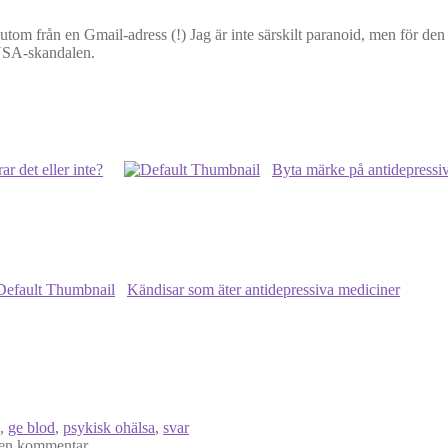
utom från en Gmail-adress (!) Jag är inte särskilt paranoid, men för de
 NSA-skandalen.
r det eller inte?
Byta märke på antidepressiv
Kändisar som äter antidepressiva mediciner
,
ge blod
,
psykisk ohälsa
,
svar
en kommentar