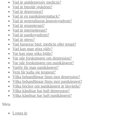
Vad är antidepressiv medicin?
Vad är bipolär sjukdom?
Vad är depression?
Vad är en panikångestattack?
Vad är generaliserat ångestsyndrom?
Vad är gruppterapi?
Vad är internetterapi?
Vad är paniksyndrom?
Vad är stress?
Vad fungerar bäst: medicin eller terapi?
Vad kan man göra själv?
Var kan man söka hjälp?
Var står forskningen om depression?
Var står forskningen om panikångest?
Varför får man panikångest?
Vem får kalla sig terapeut?
Vilka behandlingar finns mot depression?
Vilka behandlingar finns mot panikångest?
Vilka böcker om panikångest är läsvärda?
Vilka kändisar har haft depression?
Vilka kändisar har haft panikångest?
Meta
Logga in