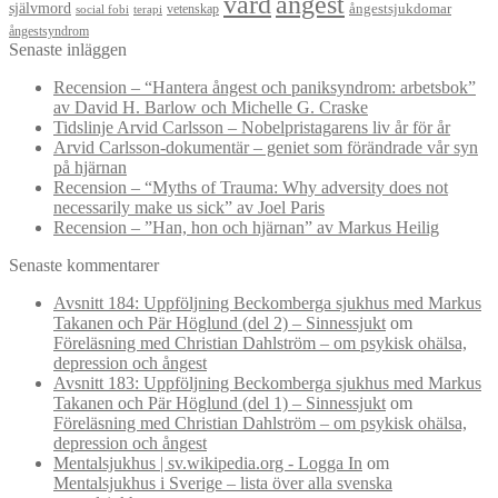
vård
ångest
självmord
ångestsjukdomar
vetenskap
social fobi
terapi
ångestsyndrom
Senaste inläggen
Recension – “Hantera ångest och paniksyndrom: arbetsbok”
av David H. Barlow och Michelle G. Craske
Tidslinje Arvid Carlsson – Nobelpristagarens liv år för år
Arvid Carlsson-dokumentär – geniet som förändrade vår syn
på hjärnan
Recension – “Myths of Trauma: Why adversity does not
necessarily make us sick” av Joel Paris
Recension – ”Han, hon och hjärnan” av Markus Heilig
Senaste kommentarer
Avsnitt 184: Uppföljning Beckomberga sjukhus med Markus
Takanen och Pär Höglund (del 2) – Sinnessjukt
om
Föreläsning med Christian Dahlström – om psykisk ohälsa,
depression och ångest
Avsnitt 183: Uppföljning Beckomberga sjukhus med Markus
Takanen och Pär Höglund (del 1) – Sinnessjukt
om
Föreläsning med Christian Dahlström – om psykisk ohälsa,
depression och ångest
Mentalsjukhus | sv.wikipedia.org - Logga In
om
Mentalsjukhus i Sverige – lista över alla svenska