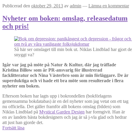
Publicerad den
oktober 29, 2013
av
admin
—
Lämna en kommentar
Nyheter om boken: omslag, releasedatum
och pris!
Så här ser omslaget till min bok ut. Niklas Lindblad har gjort d
snyggt va?
Igår var jag på möte på Natur & Kultur, där jag träffade
Kristina Billow som är PR-ansvarig för illustrerad
facklitteratur och Nina Västerbro som är min förläggare. De är
superduktiga och vi hade ett bra möte som resulterade i flera
nyheter om boken.
Eftersom boken har lagts upp i bokrondellen (bokförlagens
gemensamma bokdatabas) är en del nyheter som jag vetat om ett tag
nu officiella. Det gäller framför allt bokens omslag (bilden) som
Niklas Lindblad på
Mystical Garden Design
har formgivit. Han är
en av landets bästa bokdesigners och jag är så j-vla glad och hedrar
att just han gjorde det.
Nyheter
Fortsätt läsa