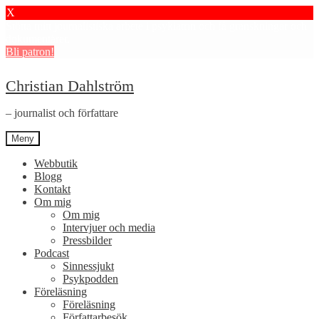
X
Stötta mitt journalistiska arbete i psykiatrin och få granskningar och
dokumentärer.
Bli patron!
Hoppa
Hoppa
Christian Dahlström
till
till
navigering
innehåll
– journalist och författare
Meny
Webbutik
Blogg
Kontakt
Om mig
Om mig
Intervjuer och media
Pressbilder
Podcast
Sinnessjukt
Psykpodden
Föreläsning
Föreläsning
Författarbesök