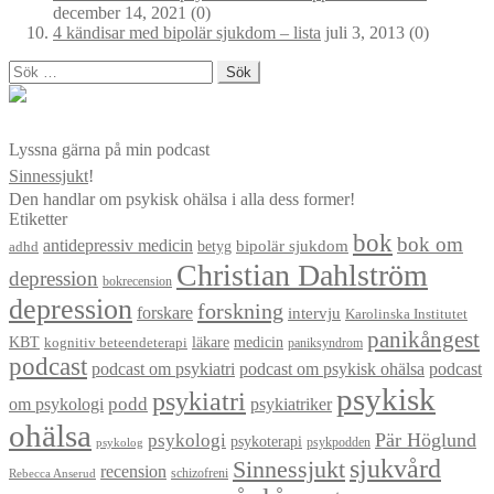
december 14, 2021
(0)
4 kändisar med bipolär sjukdom – lista
juli 3, 2013
(0)
Sök
efter:
Lyssna gärna på min podcast
Sinnessjukt
!
Den handlar om psykisk ohälsa i alla dess former!
Etiketter
bok
bok om
antidepressiv medicin
betyg
bipolär sjukdom
adhd
Christian Dahlström
depression
bokrecension
depression
forskning
forskare
intervju
Karolinska Institutet
panikångest
KBT
läkare
medicin
kognitiv beteendeterapi
paniksyndrom
podcast
podcast om psykiatri
podcast om psykisk ohälsa
podcast
psykisk
psykiatri
om psykologi
podd
psykiatriker
ohälsa
Pär Höglund
psykologi
psykoterapi
psykpodden
psykolog
sjukvård
Sinnessjukt
recension
schizofreni
Rebecca Anserud