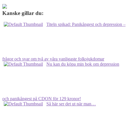
om
boken:
omslag,
Kanske gillar du:
releasedatum
och
Titeln spikad: Panikångest och depression –
pris!
frågor och svar om två av våra vanligaste folksjukdomar
Nu kan du köpa min bok om depression
och panikångest på CDON för 129 kronor!
Så här ser det ut när man…