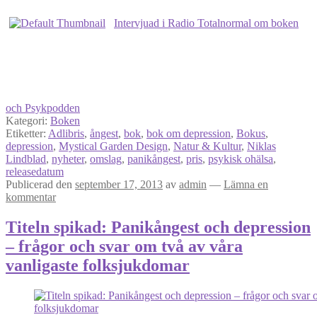
Intervjuad i Radio Totalnormal om boken
och Psykpodden
Kategori:
Boken
Etiketter:
Adlibris
,
ångest
,
bok
,
bok om depression
,
Bokus
,
depression
,
Mystical Garden Design
,
Natur & Kultur
,
Niklas
Lindblad
,
nyheter
,
omslag
,
panikångest
,
pris
,
psykisk ohälsa
,
releasedatum
Publicerad den
september 17, 2013
av
admin
—
Lämna en
kommentar
Titeln spikad: Panikångest och depression
– frågor och svar om två av våra
vanligaste folksjukdomar