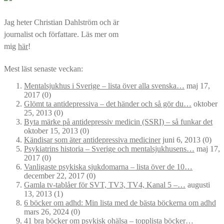
Jag heter Christian Dahlström och är
journalist och författare. Läs mer om
mig
här
!
Mest läst senaste veckan:
Mentalsjukhus i Sverige – lista över alla svenska…
maj 17,
2017
(0)
Glömt ta antidepressiva – det händer och så gör du…
oktober
25, 2013
(0)
Byta märke på antidepressiv medicin (SSRI) – så funkar det
oktober 15, 2013
(0)
Kändisar som äter antidepressiva mediciner
juni 6, 2013
(0)
Psykiatrins historia – Sverige och mentalsjukhusens…
maj 17,
2017
(0)
Vanligaste psykiska sjukdomarna – lista över de 10…
december 22, 2017
(0)
Gamla tv-tablåer för SVT, TV3, TV4, Kanal 5 –…
augusti
13, 2013
(1)
6 böcker om adhd: Min lista med de bästa böckerna om adhd
mars 26, 2024
(0)
41 bra böcker om psykisk ohälsa – topplista böcker…