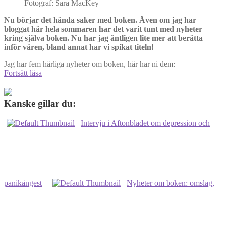
Fotograf: Sara MacKey
Nu börjar det hända saker med boken. Även om jag har
bloggat här hela sommaren har det varit tunt med nyheter
kring själva boken. Nu har jag äntligen lite mer att berätta
inför våren, bland annat har vi spikat titeln!
Jag har fem härliga nyheter om boken, här har ni dem:
Titeln
Fortsätt läsa
spikad:
Panikångest
och
Kanske gillar du:
depression
–
Intervju i Aftonbladet om depression och
frågor
och
svar
om
två
av
våra
panikångest
Nyheter om boken: omslag,
vanligaste
folksjukdomar