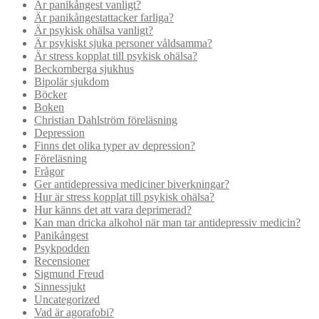
Är panikångest vanligt?
Är panikångestattacker farliga?
Är psykisk ohälsa vanligt?
Är psykiskt sjuka personer våldsamma?
Är stress kopplat till psykisk ohälsa?
Beckomberga sjukhus
Bipolär sjukdom
Böcker
Boken
Christian Dahlström föreläsning
Depression
Finns det olika typer av depression?
Föreläsning
Frågor
Ger antidepressiva mediciner biverkningar?
Hur är stress kopplat till psykisk ohälsa?
Hur känns det att vara deprimerad?
Kan man dricka alkohol när man tar antidepressiv medicin?
Panikångest
Psykpodden
Recensioner
Sigmund Freud
Sinnessjukt
Uncategorized
Vad är agorafobi?