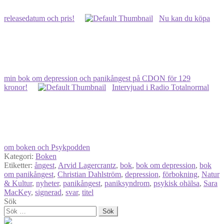
releasedatum och pris!
Nu kan du köpa
min bok om depression och panikångest på CDON för 129
kronor!
Intervjuad i Radio Totalnormal
om boken och Psykpodden
Kategori:
Boken
Etiketter:
ångest
,
Arvid Lagercrantz
,
bok
,
bok om depression
,
bok
om panikångest
,
Christian Dahlström
,
depression
,
förbokning
,
Natur
& Kultur
,
nyheter
,
panikångest
,
paniksyndrom
,
psykisk ohälsa
,
Sara
MacKey
,
signerad
,
svar
,
titel
Sök
Sök
efter: