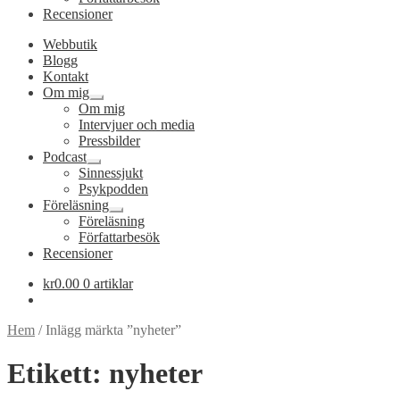
Recensioner
Webbutik
Blogg
Kontakt
Om mig
Expandera
Om mig
undermeny
Intervjuer och media
Pressbilder
Podcast
Expandera
Sinnessjukt
undermeny
Psykpodden
Föreläsning
Expandera
Föreläsning
undermeny
Författarbesök
Recensioner
kr
0.00
0 artiklar
Hem
/
Inlägg märkta ”nyheter”
Etikett:
nyheter