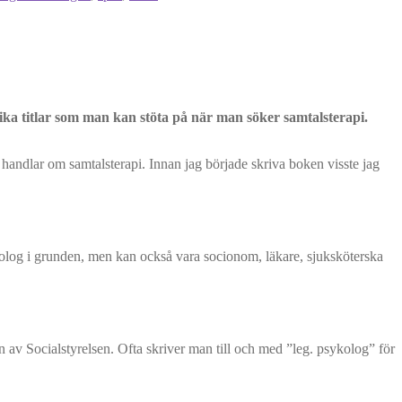
lika titlar som man kan stöta på när man söker samtalsterapi.
andlar om samtalsterapi. Innan jag började skriva boken visste jag
ykolog i grunden, men kan också vara socionom, läkare, sjuksköterska
n av Socialstyrelsen. Ofta skriver man till och med ”leg. psykolog” för