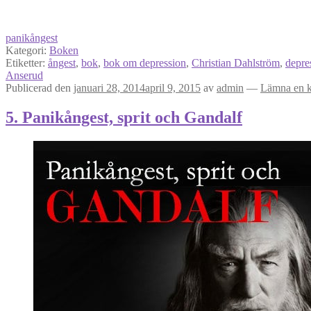
panikångest
Kategori:
Boken
Etiketter:
ångest
,
bok
,
bok om depression
,
Christian Dahlström
,
depre
Anserud
Publicerad den
januari 28, 2014
april 9, 2015
av
admin
—
Lämna en 
5. Panikångest, sprit och Gandalf