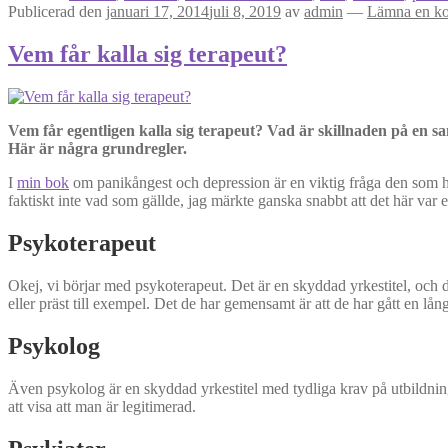
Publicerad den
januari 17, 2014
juli 8, 2019
av
admin
—
Lämna en k
Vem får kalla sig terapeut?
Vem får egentligen kalla sig terapeut? Vad är skillnaden på en s
Här är några grundregler.
I
min bok
om panikångest och depression är en viktig fråga den som h
faktiskt inte vad som gällde, jag märkte ganska snabbt att det här var e
Psykoterapeut
Okej, vi börjar med psykoterapeut. Det är en skyddad yrkestitel, och 
eller präst till exempel. Det de har gemensamt är att de har gått en lån
Psykolog
Även psykolog är en skyddad yrkestitel med tydliga krav på utbildning.
att visa att man är legitimerad.