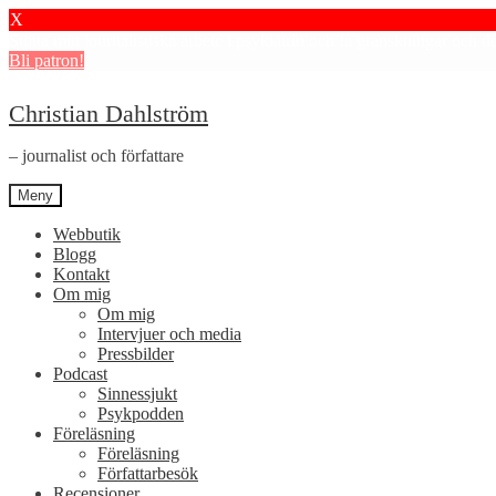
X
Stötta mitt journalistiska arbete i psykiatrin och få granskningar och 
Bli patron!
Hoppa
Hoppa
Christian Dahlström
till
till
navigering
innehåll
– journalist och författare
Meny
Webbutik
Blogg
Kontakt
Om mig
Om mig
Intervjuer och media
Pressbilder
Podcast
Sinnessjukt
Psykpodden
Föreläsning
Föreläsning
Författarbesök
Recensioner