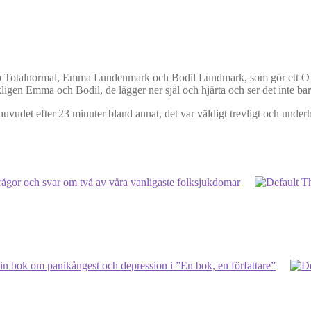
Radio Totalnormal, Emma Lundenmark och Bodil Lundmark, som gör et
rkligen Emma och Bodil, de lägger ner själ och hjärta och ser det inte ba
huvudet efter 23 minuter bland annat, det var väldigt trevligt och under
frågor och svar om två av våra vanligaste folksjukdomar
in bok om panikångest och depression i ”En bok, en författare”