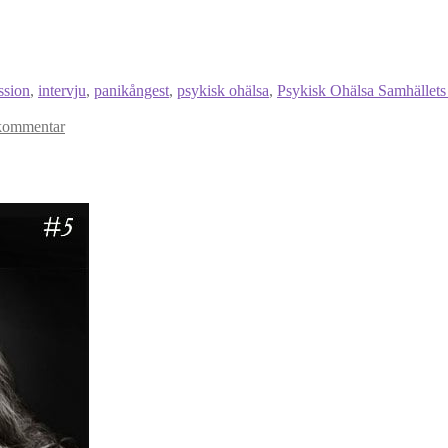
ssion
,
intervju
,
panikångest
,
psykisk ohälsa
,
Psykisk Ohälsa Samhället
kommentar