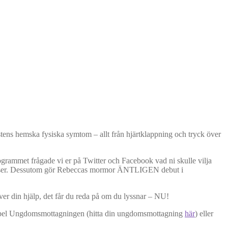
stens hemska fysiska symtom – allt från hjärtklappning och tryck över
rogrammet frågade vi er på Twitter och Facebook vad ni skulle vilja
plevelser. Dessutom gör Rebeccas mormor ÄNTLIGEN debut i
över din hjälp, det får du reda på om du lyssnar – NU!
 exempel Ungdomsmottagningen (hitta din ungdomsmottagning
här
) eller