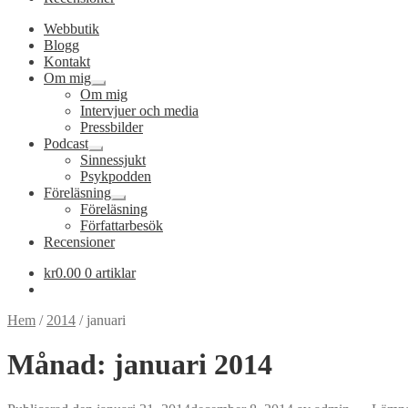
Webbutik
Blogg
Kontakt
Om mig
Expandera
Om mig
undermeny
Intervjuer och media
Pressbilder
Podcast
Expandera
Sinnessjukt
undermeny
Psykpodden
Föreläsning
Expandera
Föreläsning
undermeny
Författarbesök
Recensioner
kr
0.00
0 artiklar
Hem
/
2014
/
januari
Månad:
januari 2014