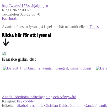
http://www.1177.se/hjalplinjen
Ring 020-22 00 60
Texttelefon 020-22 00 70
Facebook
Avsnittet finns att lyssna på i spelaren här nedanför eller i
iTunes
.
Kanske gillar du:
2. Pengar, julångest, manishopping
Anneli Jäderholm: bältesläggning och tvångsvård
Kategori:
Psykpodden
Etiketter:
alkohol
,
avsnitt 5
,
Christian Dahlström
,
film
,
Gandalf
,
panik