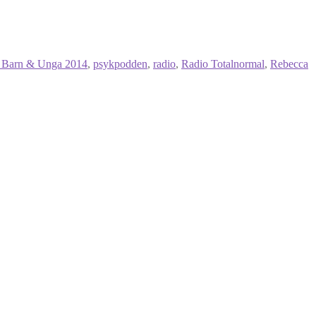
s Barn & Unga 2014
,
psykpodden
,
radio
,
Radio Totalnormal
,
Rebecca