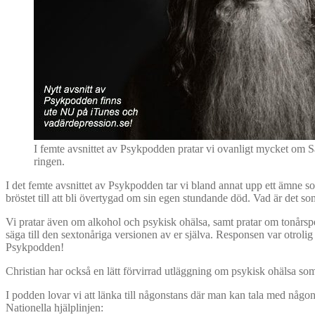
I femte avsnittet av Psykpodden pratar vi ovanligt mycket om
ringen.
I det femte avsnittet av Psykpodden tar vi bland annat upp ett ämne s
bröstet till att bli övertygad om sin egen stundande död. Vad är det 
Vi pratar även om alkohol och psykisk ohälsa, samt pratar om tonårspe
säga till den sextonåriga versionen av er själva. Responsen var otr
Psykpodden!
Christian har också en lätt förvirrad utläggning om psykisk ohälsa som
I podden lovar vi att länka till någonstans där man kan tala med nå
Nationella hjälplinjen: