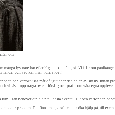
 Sagan om
om många lyssnare har efterfrågat – panikångest. Vi talar om panikånge
som händer och vad kan man göra åt det?
rioden och varför vissa mår dåligt under den delen av sitt liv. Innan p
olig och vi läser upp några av era förslag och pratar om våra egna up
 film. Han behöver din hjälp till nästa avsnitt. Hur och varför han beh
gon om tonårsproblem. Det finns många ställen att söka hjälp på, till