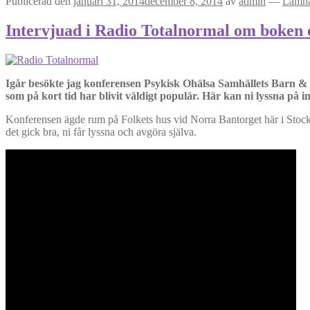
Publicerad den
januari 31, 2014
december 8, 2014
av
admin
—
Lämna
Intervjuad i Radio Totalnormal om boken
Igår besökte jag konferensen Psykisk Ohälsa Samhällets Barn &
som på kort tid har blivit väldigt populär. Här kan ni lyssna på i
Konferensen ägde rum på Folkets hus vid Norra Bantorget här i Stockhol
det gick bra, ni får lyssna och avgöra själva.