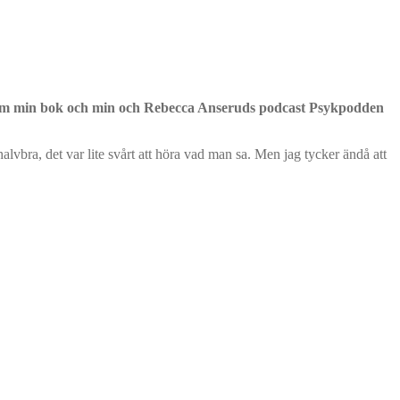
or om min bok och min och Rebecca Anseruds podcast Psykpodden
lvbra, det var lite svårt att höra vad man sa. Men jag tycker ändå att