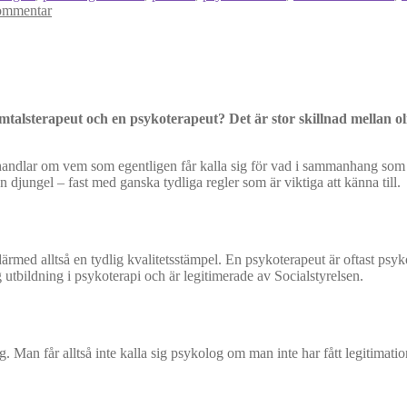
ommentar
amtalsterapeut och en psykoterapeut? Det är stor skillnad mellan o
andlar om vem som egentligen får kalla sig för vad i sammanhang som h
n djungel – fast med ganska tydliga regler som är viktiga att känna till.
därmed alltså en tydlig kvalitetsstämpel. En psykoterapeut är oftast ps
g utbildning i psykoterapi och är legitimerade av Socialstyrelsen.
 Man får alltså inte kalla sig psykolog om man inte har fått legitimatio