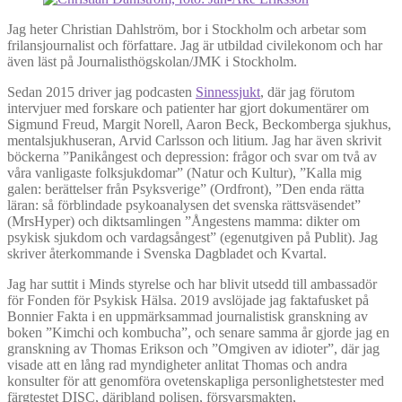
Jag heter Christian Dahlström, bor i Stockholm och arbetar som
frilansjournalist och författare. Jag är utbildad civilekonom och har
även läst på Journalisthögskolan/JMK i Stockholm.
Sedan 2015 driver jag podcasten
Sinnessjukt
, där jag förutom
intervjuer med forskare och patienter har gjort dokumentärer om
Sigmund Freud, Margit Norell, Aaron Beck, Beckomberga sjukhus,
mentalsjukhuseran, Arvid Carlsson och litium. Jag har även skrivit
böckerna ”Panikångest och depression: frågor och svar om två av
våra vanligaste folksjukdomar” (Natur och Kultur), ”Kalla mig
galen: berättelser från Psyksverige” (Ordfront), ”Den enda rätta
läran: så förblindade psykoanalysen det svenska rättsväsendet”
(MrsHyper) och diktsamlingen ”Ångestens mamma: dikter om
psykisk sjukdom och vardagsångest” (egenutgiven på Publit). Jag
skriver återkommande i Svenska Dagbladet och Kvartal.
Jag har suttit i Minds styrelse och har blivit utsedd till ambassadör
för Fonden för Psykisk Hälsa. 2019 avslöjade jag faktafusket på
Bonnier Fakta i en uppmärksammad journalistisk granskning av
boken ”Kimchi och kombucha”, och senare samma år gjorde jag en
granskning av Thomas Erikson och ”Omgiven av idioter”, där jag
visade att en lång rad myndigheter anlitat Thomas och andra
konsulter för att genomföra ovetenskapliga personlighetstester med
färgtestet DISC, däribland polisen, försvarsmakten,