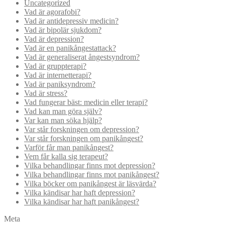
Uncategorized
Vad är agorafobi?
Vad är antidepressiv medicin?
Vad är bipolär sjukdom?
Vad är depression?
Vad är en panikångestattack?
Vad är generaliserat ångestsyndrom?
Vad är gruppterapi?
Vad är internetterapi?
Vad är paniksyndrom?
Vad är stress?
Vad fungerar bäst: medicin eller terapi?
Vad kan man göra själv?
Var kan man söka hjälp?
Var står forskningen om depression?
Var står forskningen om panikångest?
Varför får man panikångest?
Vem får kalla sig terapeut?
Vilka behandlingar finns mot depression?
Vilka behandlingar finns mot panikångest?
Vilka böcker om panikångest är läsvärda?
Vilka kändisar har haft depression?
Vilka kändisar har haft panikångest?
Meta