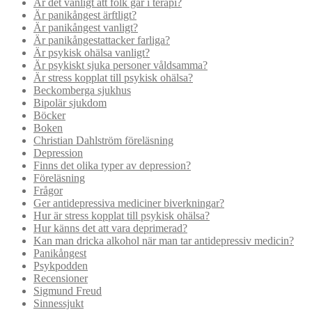
Är det vanligt att folk går i terapi?
Är panikångest ärftligt?
Är panikångest vanligt?
Är panikångestattacker farliga?
Är psykisk ohälsa vanligt?
Är psykiskt sjuka personer våldsamma?
Är stress kopplat till psykisk ohälsa?
Beckomberga sjukhus
Bipolär sjukdom
Böcker
Boken
Christian Dahlström föreläsning
Depression
Finns det olika typer av depression?
Föreläsning
Frågor
Ger antidepressiva mediciner biverkningar?
Hur är stress kopplat till psykisk ohälsa?
Hur känns det att vara deprimerad?
Kan man dricka alkohol när man tar antidepressiv medicin?
Panikångest
Psykpodden
Recensioner
Sigmund Freud
Sinnessjukt