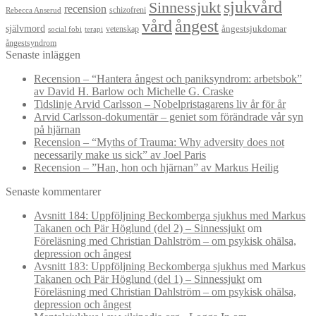
sjukvård
Sinnessjukt
recension
schizofreni
Rebecca Anserud
vård
ångest
självmord
ångestsjukdomar
vetenskap
social fobi
terapi
ångestsyndrom
Senaste inläggen
Recension – “Hantera ångest och paniksyndrom: arbetsbok”
av David H. Barlow och Michelle G. Craske
Tidslinje Arvid Carlsson – Nobelpristagarens liv år för år
Arvid Carlsson-dokumentär – geniet som förändrade vår syn
på hjärnan
Recension – “Myths of Trauma: Why adversity does not
necessarily make us sick” av Joel Paris
Recension – ”Han, hon och hjärnan” av Markus Heilig
Senaste kommentarer
Avsnitt 184: Uppföljning Beckomberga sjukhus med Markus
Takanen och Pär Höglund (del 2) – Sinnessjukt
om
Föreläsning med Christian Dahlström – om psykisk ohälsa,
depression och ångest
Avsnitt 183: Uppföljning Beckomberga sjukhus med Markus
Takanen och Pär Höglund (del 1) – Sinnessjukt
om
Föreläsning med Christian Dahlström – om psykisk ohälsa,
depression och ångest