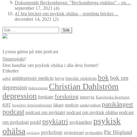
Dokumentär Beckomberga: ”Beckomberga sjukhus” – en…
september 17, 2021
(4)
41 bra böcker om psykisk ohälsa – topplista böcker…
december 14, 2021
(2)
Sök
efter:
Lyssna gärna på min podcast
Sinnessjukt
!
Den handlar om psykisk ohälsa i alla dess former!
Etiketter
bok
bok om
antidepressiv medicin
betyg
bipolär sjukdom
adhd
Christian Dahlström
depression
bokrecension
depression
forskning
forskare
intervju
Karolinska Institutet
panikångest
KBT
läkare
medicin
kognitiv beteendeterapi
paniksyndrom
podcast
podcast om psykiatri
podcast om psykisk ohälsa
podcast
psykisk
psykiatri
om psykologi
podd
psykiatriker
ohälsa
Pär Höglund
psykologi
psykoterapi
psykpodden
psykolog