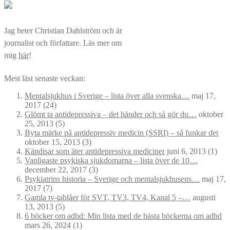
efter:
Jag heter Christian Dahlström och är
journalist och författare. Läs mer om
mig
här
!
Mest läst senaste veckan:
Mentalsjukhus i Sverige – lista över alla svenska…
maj 17,
2017
(24)
Glömt ta antidepressiva – det händer och så gör du…
oktober
25, 2013
(5)
Byta märke på antidepressiv medicin (SSRI) – så funkar det
oktober 15, 2013
(3)
Kändisar som äter antidepressiva mediciner
juni 6, 2013
(1)
Vanligaste psykiska sjukdomarna – lista över de 10…
december 22, 2017
(3)
Psykiatrins historia – Sverige och mentalsjukhusens…
maj 17,
2017
(7)
Gamla tv-tablåer för SVT, TV3, TV4, Kanal 5 –…
augusti
13, 2013
(5)
6 böcker om adhd: Min lista med de bästa böckerna om adhd
mars 26, 2024
(1)