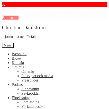
X
Stötta mitt journalistiska arbete i psykiatrin och få granskningar och
dokumentärer.
Bli patron!
Hoppa
Hoppa
Christian Dahlström
till
till
navigering
innehåll
– journalist och författare
Meny
Webbutik
Blogg
Kontakt
Om mig
Om mig
Intervjuer och media
Pressbilder
Podcast
Sinnessjukt
Psykpodden
Föreläsning
Föreläsning
Författarbesök