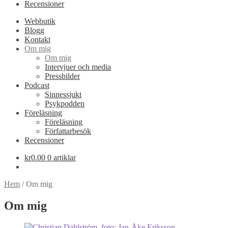
Recensioner
Webbutik
Blogg
Kontakt
Om mig
Om mig
Intervjuer och media
Pressbilder
Podcast
Sinnessjukt
Psykpodden
Föreläsning
Föreläsning
Författarbesök
Recensioner
kr
0.00
0 artiklar
Hem
/
Om mig
Om mig