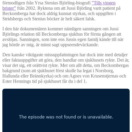
förmodligen från Yrsa Stenius Björling-biografi
”Tills vingen
brister”
från 2002. Ryktena om att Jussi Björling varit patient på
Beckomberga har dock aldrig kunnat styrkas, och uppgiften i
Stridsbergs och Stenius böcker är helt säkert falsk.
I den här dokumentären kommer nämligen sanningen om Jussi
Björlings relation till Beckomberga sjukhus för första gången att
avslöjas. Sanningen, som inte ens Jussis egen familj kände till när
jag hörde av mig, är minst sagt uppseendeväckande.
Den kanske viktigaste missuppfattningen har dock inte med detaljer
eller faktauppgifter att göra, den handlar om sjukhusets rykte. Det är,
visar det sig, ett orättvist rykte. Mer om allt detta, om Beckombergas
bakgrund (som att sjukhuset först skulle ha legat i Norsborg,
Hallunda eller Brännkyrka) och om Agnes von Krusenstjernas och
Ester Hennings tid på sjukhuset får du i del 1.