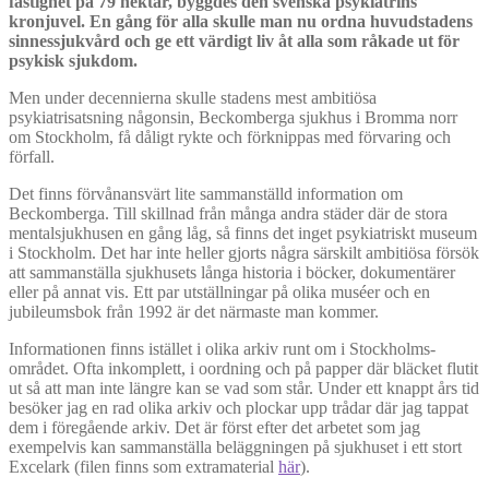
fastighet på 79 hektar, byggdes den svenska psykiatrins
kronjuvel. En gång för alla skulle man nu ordna huvudstadens
sinnessjukvård och ge ett värdigt liv åt alla som råkade ut för
psykisk sjukdom.
Men under decennierna skulle stadens mest ambitiösa
psykiatrisatsning någonsin, Beckomberga sjukhus i Bromma norr
om Stockholm, få dåligt rykte och förknippas med förvaring och
förfall.
Det finns förvånansvärt lite sammanställd information om
Beckomberga. Till skillnad från många andra städer där de stora
mentalsjukhusen en gång låg, så finns det inget psykiatriskt museum
i Stockholm. Det har inte heller gjorts några särskilt ambitiösa försök
att sammanställa sjukhusets långa historia i böcker, dokumentärer
eller på annat vis. Ett par utställningar på olika muséer och en
jubileumsbok från 1992 är det närmaste man kommer.
Informationen finns istället i olika arkiv runt om i Stockholms-
området. Ofta inkomplett, i oordning och på papper där bläcket flutit
ut så att man inte längre kan se vad som står. Under ett knappt års tid
besöker jag en rad olika arkiv och plockar upp trådar där jag tappat
dem i föregående arkiv. Det är först efter det arbetet som jag
exempelvis kan sammanställa beläggningen på sjukhuset i ett stort
Excelark (filen finns som extramaterial
här
).