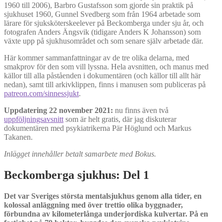
1960 till 2006), Barbro Gustafsson som gjorde sin praktik på
sjukhuset 1960, Gunnel Svedberg som från 1964 arbetade som
lärare för sjuksköterskeelever på Beckomberga under sju år, och
fotografen Anders Ängsvik (tidigare Anders K Johansson) som
växte upp på sjukhusområdet och som senare själv arbetade där.
Här kommer sammanfattningar av de tre olika delarna, med
smakprov för den som vill lyssna. Hela avsnitten, och manus med
källor till alla påståenden i dokumentären (och källor till allt här
nedan), samt till arkivklippen, finns i manusen som publiceras på
patreon.com/sinnessjukt
.
Uppdatering
22 november 2021:
nu finns även två
uppföljningsavsnitt
som är helt gratis, där jag diskuterar
dokumentären med psykiatrikerna Pär Höglund och Markus
Takanen.
Inlägget innehåller betalt samarbete med Bokus.
Beckomberga sjukhus: Del 1
Det var Sveriges största mentalsjukhus genom alla tider, en
kolossal anläggning med över trettio olika byggnader,
förbundna av kilometerlånga underjordiska kulvertar. På en