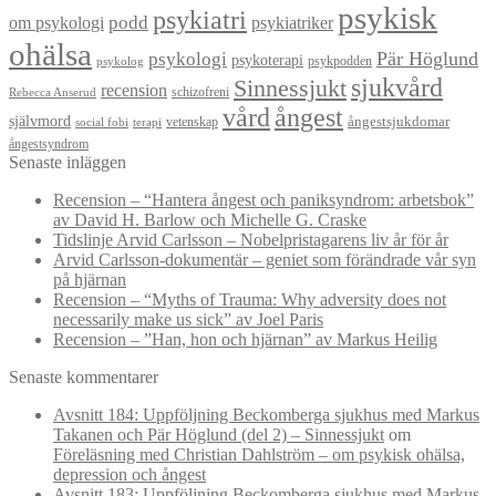
psykisk
psykiatri
om psykologi
podd
psykiatriker
ohälsa
Pär Höglund
psykologi
psykoterapi
psykpodden
psykolog
sjukvård
Sinnessjukt
recension
schizofreni
Rebecca Anserud
vård
ångest
självmord
ångestsjukdomar
vetenskap
social fobi
terapi
ångestsyndrom
Senaste inläggen
Recension – “Hantera ångest och paniksyndrom: arbetsbok”
av David H. Barlow och Michelle G. Craske
Tidslinje Arvid Carlsson – Nobelpristagarens liv år för år
Arvid Carlsson-dokumentär – geniet som förändrade vår syn
på hjärnan
Recension – “Myths of Trauma: Why adversity does not
necessarily make us sick” av Joel Paris
Recension – ”Han, hon och hjärnan” av Markus Heilig
Senaste kommentarer
Avsnitt 184: Uppföljning Beckomberga sjukhus med Markus
Takanen och Pär Höglund (del 2) – Sinnessjukt
om
Föreläsning med Christian Dahlström – om psykisk ohälsa,
depression och ångest
Avsnitt 183: Uppföljning Beckomberga sjukhus med Markus