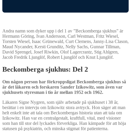
Andra namn som dyker upp i del 1 av ”Beckomberga sjukhus” är
Hermann Göring, Ivan Andersson, Carl Westman, Fritz Wiesel,
Torsten Wiesel, Isaac Grünewald, Curt Clemens, Janny-Lisa Clason,
Maud Nycander, Kersti Grunditz, Nelly Sachs, Gunnar Tillman,
David Sprengel, Josef Riwkin, Olof Lagercrantz, Stig Ahlgren,
Jacob Fredrik Ljunglöf, Robert Ljunglöf och Knut Ljunglöf.
Beckomberga sjukhus: Del 2
Om någon person har förkroppsligat Beckomberga sjukhus så
är det läkaren och forskaren Sander Izikowitz, som även var
sjukhusets styresman i tio år mellan 1952 och 1962.
Läkaren Signe Nygren, som själv arbetade på sjukhuset i 38 år,
berättar i en intervju om Izikowitz stora avtryck. Hon säger att man
helt enkelt inte att tala om Beckombergas historia utan att tala om
Izikowitz. Han var en centralgestalt, kraftfull, vital, med visioner
som han till stor del lyckades förverkliga. Han kämpade för att höja
statusen på psykiatrin, och minska stigmat för patienterna.