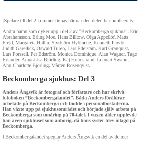
[Spelare till del 2 kommer finnas här när den delen har publicerats]
Andra namn som dyker upp i del 2 av ”Beckomberga sjukhus”: Eric
Abrahamsson, Erling Moe, Hans Billtow, Olga Appellöf, Matts
Frejd, Margareta Hallin, Styrbjörn Hybinette, Kenneth Pawlo,
Judith Garellick, Oswald Tureo, Lars Edelstam, Karl Granquist,
Lars Forssell, Per Edström, Monica Dominique, Alan Wagner, Tage
Erlander, Anna-Lisa Björling, Kaj Holmstrand, Lennart Swahn,
Ann-Charlotte Björling, Mårten Rosenqvist.
Beckomberga sjukhus: Del 3
Anders Ängsvik är fotograf och författare och har skrivit
fotoboken ”Beckombergalandet”. Båda Anders föräldrar
arbetade på Beckomberga och bodde i personalbostäderna.
Han växte upp på sjukhusområdet och började själv arbeta på
Beckomberga som tonåring på 70-talet. I vuxen ålder upplevde
han även sjukhuset som anhörig, då hans syster blev inlagd på
Beckomberga.
I Beckombergalandet speglar Anders Ängsvik en del av de mer