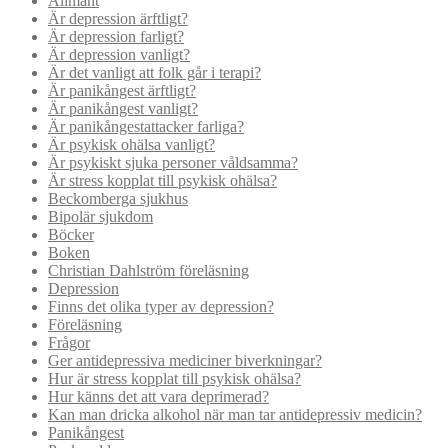
Allmänt
Är depression ärftligt?
Är depression farligt?
Är depression vanligt?
Är det vanligt att folk går i terapi?
Är panikångest ärftligt?
Är panikångest vanligt?
Är panikångestattacker farliga?
Är psykisk ohälsa vanligt?
Är psykiskt sjuka personer våldsamma?
Är stress kopplat till psykisk ohälsa?
Beckomberga sjukhus
Bipolär sjukdom
Böcker
Boken
Christian Dahlström föreläsning
Depression
Finns det olika typer av depression?
Föreläsning
Frågor
Ger antidepressiva mediciner biverkningar?
Hur är stress kopplat till psykisk ohälsa?
Hur känns det att vara deprimerad?
Kan man dricka alkohol när man tar antidepressiv medicin?
Panikångest