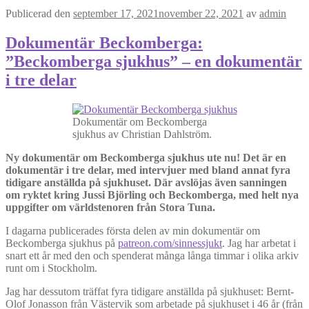
Publicerad den
september 17, 2021
november 22, 2021
av
admin
Dokumentär Beckomberga:
”Beckomberga sjukhus” – en dokumentär
i tre delar
Dokumentär om Beckomberga
sjukhus av Christian Dahlström.
Ny dokumentär om Beckomberga sjukhus ute nu! Det är en
dokumentär i tre delar, med intervjuer med bland annat fyra
tidigare anställda på sjukhuset. Där avslöjas även sanningen
om ryktet kring Jussi Björling och Beckomberga, med helt nya
uppgifter om världstenoren från Stora Tuna.
I dagarna publicerades första delen av min dokumentär om
Beckomberga sjukhus på
patreon.com/sinnessjukt
. Jag har arbetat i
snart ett år med den och spenderat många långa timmar i olika arkiv
runt om i Stockholm.
Jag har dessutom träffat fyra tidigare anställda på sjukhuset: Bernt-
Olof Jonasson från Västervik som arbetade på sjukhuset i 46 år (från