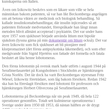
kunskaperna om Italien.
Även om Izikowitz beskrivs som en läkare som ville se hela
människan bakom patienten, så var han likt Beckomberga angelägen
om att betona vikten av medicinsk och biologisk behandling. Så
kallade insulinkomabehandlingar, där insulin injicerades så att
patienten förlorade medvetandet, förespråkade han långt innan
metoden blivit allmänt accepterad i psykiatrin. Det var under hans
styre 1957 som sjukhuset började använda litium mot bipolär
sjukdom (lyssna gärna på min
dokumentär om litium
också). Det var
även Izikowitz som fick sjukhuset att bli pionjärer med
klorpromazinet (det första antipsykotiska läkemedlet), och som efter
medgivande från Sigrid Hjerténs son fattade det formella och fatala
beslutet att låta henne lobotomeras.
Den första lobotomin på svensk mark hade utförts i augusti 1944 på
Serafimerlasarettet på Kungsholmen i Stockholm av hjärnkirurgen
Gösta Norlén. Det lär dock ha varit Beckombergas styresman Fritz
Wiesel, Izikowitz företrädare, som låg bakom försöken. Redan 1942
ska han ha föreslagit försöken med lobotomi för professorn och
hjärnkirurgen Herbert Olivecrona på Serafimerlasarettet.
Lobotomierna på Beckomberga når sin peak 1949, då hela 122
operationer genomförs. Totalt sett kulminerar operationerna i
Sverige under åren 1950 till 1953, då nästan hälften av de drygt