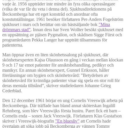
varje år. 1956 uppträder inte mindre än fyra olika operasångare
(vilka de var får du veta i denna del). Sjukhusdirektionens på
Beckomberga har ett eget konstråd och anordnar ofta
konstutställningar. 1961 besöker författaren Per-Anders Fogelström
sjukhuset i mars och berättar om sin bästsäljande bok
”Mina
drömmars stad”
. Innan dess har Sven Wollter besökt sjukhuset med
en uppsättning av pjäsen Pygmalion, och skådisen Sigge Fürst och
programledaren Pekka Langer har uppträtt tillsammans för
patienterna.
Man öppnar även en liten skönhetssalong på sjukhuset, där
skönhetsexperten Kajsa Olausson en gång i veckan mellan klockan
9 och 17 tar emot patienter för ansiktsbehandling, pedikyr och
manikyr. En annan skönhetsexpert, Gunnel Eriksson, håller
föreläsningar om hygien och skönhetsvård: ”Betydelsen av
skönhetsvård för kvinnliga patienter visar sig spela en stor roll för
deras mentala tillstånd”, skriver studieledaren Johanne Grieg
Cederblad.
Den 12 december 1961 börjar en ung Cornelis Vreeswijk arbeta på
Beckomberga. Där träffade han bland annat sköterskan Ingalill
Rehnberg, som blev Vreeswijks första hustru. Paret fick ett barn –
Cornelis enda – sonen Jack Vreeswijk. Författaren Klas Gustafson
skriver i Vreeswijk-biografin
”En bluesliv”
att Cornelis hade
övertalats att söka jobb på Beckomberga av vännen Tommy