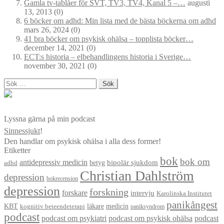
Gamla tv-tablåer för SVT, TV3, TV4, Kanal 5 –…
augusti
13, 2013
(0)
6 böcker om adhd: Min lista med de bästa böckerna om adhd
mars 26, 2024
(0)
41 bra böcker om psykisk ohälsa – topplista böcker…
december 14, 2021
(0)
ECT:s historia – elbehandlingens historia i Sverige…
november 30, 2021
(0)
Sök
efter:
Lyssna gärna på min podcast
Sinnessjukt
!
Den handlar om psykisk ohälsa i alla dess former!
Etiketter
bok
bok om
antidepressiv medicin
betyg
bipolär sjukdom
adhd
Christian Dahlström
depression
bokrecension
depression
forskning
forskare
intervju
Karolinska Institutet
panikångest
KBT
läkare
medicin
kognitiv beteendeterapi
paniksyndrom
podcast
podcast om psykiatri
podcast om psykisk ohälsa
podcast