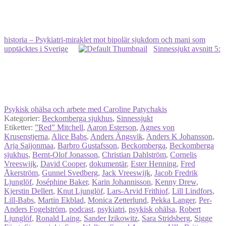
historia ‒ Psykiatri-miraklet mot bipolär sjukdom och mani som
upptäcktes i Sverige
Sinnessjukt avsnitt 5:
Psykisk ohälsa och arbete med Caroline Patychakis
Kategorier:
Beckomberga sjukhus
,
Sinnessjukt
Etiketter:
”Red” Mitchell
,
Aaron Esterson
,
Agnes von
Krusenstjerna
,
Alice Babs
,
Anders Ängsvik
,
Anders K Johansson
,
Arja Saijonmaa
,
Barbro Gustafsson
,
Beckomberga
,
Beckomberga
sjukhus
,
Bernt-Olof Jonasson
,
Christian Dahlström
,
Cornelis
Vreeswijk
,
David Cooper
,
dokumentär
,
Ester Henning
,
Fred
Åkerström
,
Gunnel Svedberg
,
Jack Vreeswijk
,
Jacob Fredrik
Ljunglöf
,
Joséphine Baker
,
Karin Johannisson
,
Kenny Drew
,
Kjerstin Dellert
,
Knut Ljunglöf
,
Lars-Arvid Frithiof
,
Lill Lindfors
,
Lill-Babs
,
Martin Ekblad
,
Monica Zetterlund
,
Pekka Langer
,
Per-
Anders Fogelström
,
podcast
,
psykiatri
,
psykisk ohälsa
,
Robert
Ljunglöf
,
Ronald Laing
,
Sander Izikowitz
,
Sara Stridsberg
,
Sigge