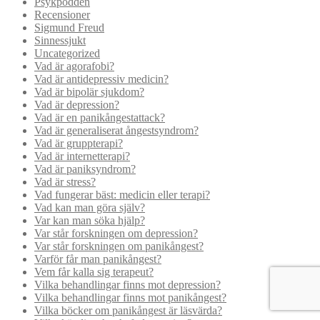
Psykpodden
Recensioner
Sigmund Freud
Sinnessjukt
Uncategorized
Vad är agorafobi?
Vad är antidepressiv medicin?
Vad är bipolär sjukdom?
Vad är depression?
Vad är en panikångestattack?
Vad är generaliserat ångestsyndrom?
Vad är gruppterapi?
Vad är internetterapi?
Vad är paniksyndrom?
Vad är stress?
Vad fungerar bäst: medicin eller terapi?
Vad kan man göra själv?
Var kan man söka hjälp?
Var står forskningen om depression?
Var står forskningen om panikångest?
Varför får man panikångest?
Vem får kalla sig terapeut?
Vilka behandlingar finns mot depression?
Vilka behandlingar finns mot panikångest?
Vilka böcker om panikångest är läsvärda?