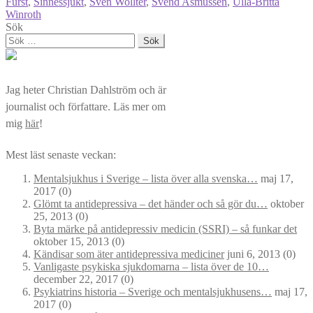
Fürst
,
Sinnessjukt
,
Sven Wollter
,
Svend Asmussen
,
Ulla-Britta
Winroth
Sök
Sök
efter:
Jag heter Christian Dahlström och är
journalist och författare. Läs mer om
mig
här
!
Mest läst senaste veckan:
Mentalsjukhus i Sverige – lista över alla svenska…
maj 17,
2017
(0)
Glömt ta antidepressiva – det händer och så gör du…
oktober
25, 2013
(0)
Byta märke på antidepressiv medicin (SSRI) – så funkar det
oktober 15, 2013
(0)
Kändisar som äter antidepressiva mediciner
juni 6, 2013
(0)
Vanligaste psykiska sjukdomarna – lista över de 10…
december 22, 2017
(0)
Psykiatrins historia – Sverige och mentalsjukhusens…
maj 17,
2017
(0)