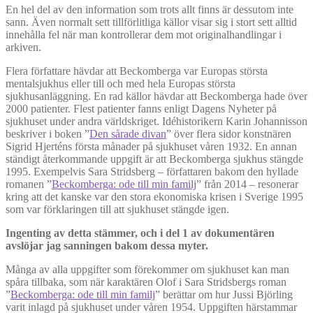
En hel del av den information som trots allt finns är dessutom inte
sann. Även normalt sett tillförlitliga källor visar sig i stort sett alltid
innehålla fel när man kontrollerar dem mot originalhandlingar i
arkiven.
Flera författare hävdar att Beckomberga var Europas största
mentalsjukhus eller till och med hela Europas största
sjukhusanläggning. En rad källor hävdar att Beckomberga hade över
2000 patienter. Flest patienter fanns enligt Dagens Nyheter på
sjukhuset under andra världskriget. Idéhistorikern Karin Johannisson
beskriver i boken ”
Den sårade divan
” över flera sidor konstnären
Sigrid Hjerténs första månader på sjukhuset våren 1932. En annan
ständigt återkommande uppgift är att Beckomberga sjukhus stängde
1995. Exempelvis Sara Stridsberg – författaren bakom den hyllade
romanen ”
Beckomberga: ode till min familj
” från 2014 – resonerar
kring att det kanske var den stora ekonomiska krisen i Sverige 1995
som var förklaringen till att sjukhuset stängde igen.
Ingenting av detta stämmer, och i del 1 av dokumentären
avslöjar jag sanningen bakom dessa myter.
Många av alla uppgifter som förekommer om sjukhuset kan man
spåra tillbaka, som när karaktären Olof i Sara Stridsbergs roman
”
Beckomberga: ode till min familj
” berättar om hur Jussi Björling
varit inlagd på sjukhuset under våren 1954. Uppgiften härstammar