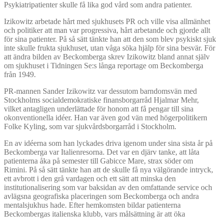
Psykiatripatienter skulle få lika god vård som andra patienter.
Izikowitz arbetade hårt med sjukhusets PR och ville visa allmänhet
och politiker att man var progressiva, hårt arbetande och gjorde allt
för sina patienter. På så sätt tänkte han att den som blev psykiskt sjuk
inte skulle frukta sjukhuset, utan våga söka hjälp för sina besvär. För
att ändra bilden av Beckomberga skrev Izikowitz bland annat själv
om sjukhuset i Tidningen Se:s långa reportage om Beckomberga
från 1949.
PR-mannen Sander Izikowitz var dessutom barndomsvän med
Stockholms socialdemokratiske finansborgarråd Hjalmar Mehr,
vilket antagligen underlättade för honom att få pengar till sina
okonventionella idéer. Han var även god vän med högerpolitikern
Folke Kyling, som var sjukvårdsborgarråd i Stockholm.
En av idéerna som han lyckades driva igenom under sina sista år på
Beckomberga var Italienresorna. Det var en djärv tanke, att låta
patienterna åka på semester till Gabicce Mare, strax söder om
Rimini. På så sätt tänkte han att de skulle få nya välgörande intryck,
ett avbrott i den grå vardagen och ett sätt att minska den
institutionalisering som var baksidan av den omfattande service och
avlägsna geografiska placeringen som Beckomberga och andra
mentalsjukhus hade. Efter hemkomsten bildar patienterna
Beckombergas italienska klubb, vars målsättning är att öka