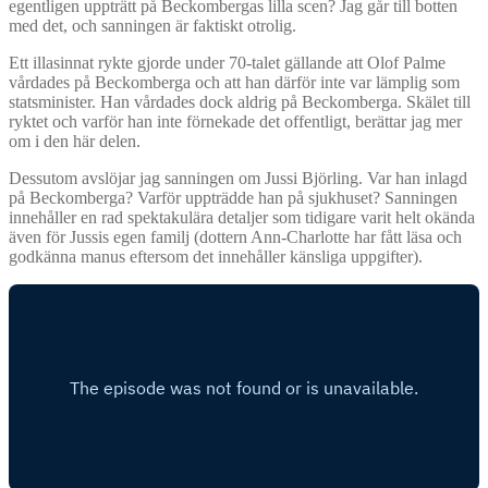
egentligen uppträtt på Beckombergas lilla scen? Jag går till botten
med det, och sanningen är faktiskt otrolig.
Ett illasinnat rykte gjorde under 70-talet gällande att Olof Palme
vårdades på Beckomberga och att han därför inte var lämplig som
statsminister. Han vårdades dock aldrig på Beckomberga. Skälet till
ryktet och varför han inte förnekade det offentligt, berättar jag mer
om i den här delen.
Dessutom avslöjar jag sanningen om Jussi Björling. Var han inlagd
på Beckomberga? Varför uppträdde han på sjukhuset? Sanningen
innehåller en rad spektakulära detaljer som tidigare varit helt okända
även för Jussis egen familj (dottern Ann-Charlotte har fått läsa och
godkänna manus eftersom det innehåller känsliga uppgifter).