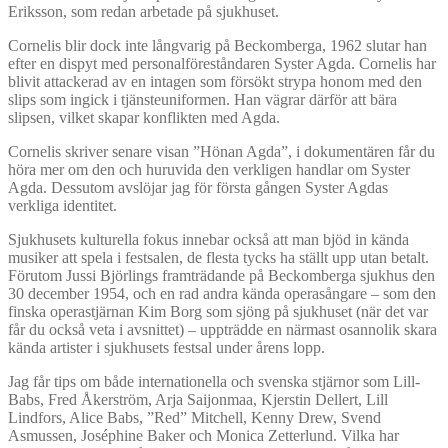
Eriksson, som redan arbetade på sjukhuset.
Cornelis blir dock inte långvarig på Beckomberga, 1962 slutar han
efter en dispyt med personalföreståndaren Syster Agda. Cornelis har
blivit attackerad av en intagen som försökt strypa honom med den
slips som ingick i tjänsteuniformen. Han vägrar därför att bära
slipsen, vilket skapar konflikten med Agda.
Cornelis skriver senare visan ”Hönan Agda”, i dokumentären får du
höra mer om den och huruvida den verkligen handlar om Syster
Agda. Dessutom avslöjar jag för första gången Syster Agdas
verkliga identitet.
Sjukhusets kulturella fokus innebar också att man bjöd in kända
musiker att spela i festsalen, de flesta tycks ha ställt upp utan betalt.
Förutom Jussi Björlings framträdande på Beckomberga sjukhus den
30 december 1954, och en rad andra kända operasångare – som den
finska operastjärnan Kim Borg som sjöng på sjukhuset (när det var
får du också veta i avsnittet) – uppträdde en närmast osannolik skara
kända artister i sjukhusets festsal under årens lopp.
Jag får tips om både internationella och svenska stjärnor som Lill-
Babs, Fred Åkerström, Arja Saijonmaa, Kjerstin Dellert, Lill
Lindfors, Alice Babs, ”Red” Mitchell, Kenny Drew, Svend
Asmussen, Joséphine Baker och Monica Zetterlund. Vilka har