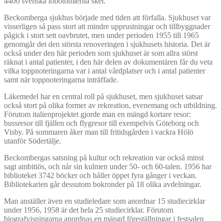
4400 svenska lobotomierna sker.
Beckomberga sjukhus började med tiden att förfalla. Sjukhuset var
visserligen så pass stort att mindre upprustningar och tillbyggnader
pågick i stort sett oavbrutet, men under perioden 1955 till 1965
genomgår det den största renoveringen i sjukhusets historia. Det är
också under den här perioden som sjukhuset är som allra störst
räknat i antal patienter, i den här delen av dokumentären får du veta
vilka toppnoteringarna var i antal vårdplatser och i antal patienter
samt när toppnoteringarna inträffade.
Läkemedel har en central roll på sjukhuset, men sjukhuset satsar
också stort på olika former av rekreation, evenemang och utbildning.
Förutom italienprojektet gjorde man en mängd kortare resor:
bussresor till fjällen och flygresor till exempelvis Göteborg och
Visby. På sommaren åker man till fritidsgården i vackra Hölö
utanför Södertälje.
Beckombergas satsning på kultur och rekreation var också minst
sagt ambitiös, och når sin kulmen under 50- och 60-talen. 1956 har
biblioteket 3742 böcker och håller öppet fyra gånger i veckan.
Bibliotekarien går dessutom bokronder på 18 olika avdelningar.
Man anställer även en studieledare som anordnar 15 studiecirklar
under 1956, 1958 är det hela 25 studiecirklar. Förutom
biografvisningarna anordnas en mängd föreställningar i festsalen