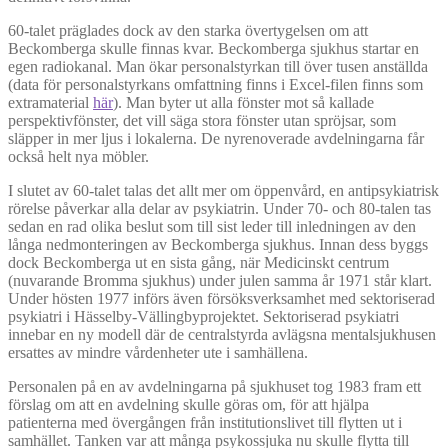
60-talet präglades dock av den starka övertygelsen om att
Beckomberga skulle finnas kvar. Beckomberga sjukhus startar en
egen radiokanal. Man ökar personalstyrkan till över tusen anställda
(data för personalstyrkans omfattning finns i Excel-filen finns som
extramaterial
här
). Man byter ut alla fönster mot så kallade
perspektivfönster, det vill säga stora fönster utan spröjsar, som
släpper in mer ljus i lokalerna. De nyrenoverade avdelningarna får
också helt nya möbler.
I slutet av 60-talet talas det allt mer om öppenvård, en antipsykiatrisk
rörelse påverkar alla delar av psykiatrin. Under 70- och 80-talen tas
sedan en rad olika beslut som till sist leder till inledningen av den
långa nedmonteringen av Beckomberga sjukhus. Innan dess byggs
dock Beckomberga ut en sista gång, när Medicinskt centrum
(nuvarande Bromma sjukhus) under julen samma år 1971 står klart.
Under hösten 1977 införs även försöksverksamhet med sektoriserad
psykiatri i Hässelby-Vällingbyprojektet. Sektoriserad psykiatri
innebar en ny modell där de centralstyrda avlägsna mentalsjukhusen
ersattes av mindre vårdenheter ute i samhällena.
Personalen på en av avdelningarna på sjukhuset tog 1983 fram ett
förslag om att en avdelning skulle göras om, för att hjälpa
patienterna med övergången från institutionslivet till flytten ut i
samhället. Tanken var att många psykossjuka nu skulle flytta till