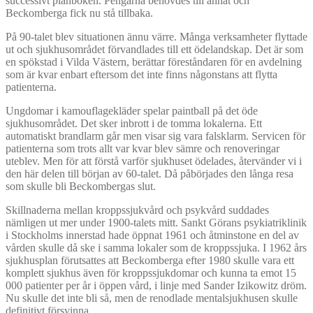
successivt plånboken. Pengarna behövdes till annat och
Beckomberga fick nu stå tillbaka.
På 90-talet blev situationen ännu värre. Många verksamheter flyttade
ut och sjukhusområdet förvandlades till ett ödelandskap. Det är som
en spökstad i Vilda Västern, berättar föreståndaren för en avdelning
som är kvar enbart eftersom det inte finns någonstans att flytta
patienterna.
Ungdomar i kamouflagekläder spelar paintball på det öde
sjukhusområdet. Det sker inbrott i de tomma lokalerna. Ett
automatiskt brandlarm går men visar sig vara falsklarm. Servicen för
patienterna som trots allt var kvar blev sämre och renoveringar
uteblev. Men för att förstå varför sjukhuset ödelades, återvänder vi i
den här delen till början av 60-talet. Då påbörjades den långa resa
som skulle bli Beckombergas slut.
Skillnaderna mellan kroppssjukvård och psykvård suddades
nämligen ut mer under 1900-talets mitt. Sankt Görans psykiatriklinik
i Stockholms innerstad hade öppnat 1961 och åtminstone en del av
vården skulle då ske i samma lokaler som de kroppssjuka. I 1962 års
sjukhusplan förutsattes att Beckomberga efter 1980 skulle vara ett
komplett sjukhus även för kroppssjukdomar och kunna ta emot 15
000 patienter per år i öppen vård, i linje med Sander Izikowitz dröm.
Nu skulle det inte bli så, men de renodlade mentalsjukhusen skulle
definitivt försvinna.