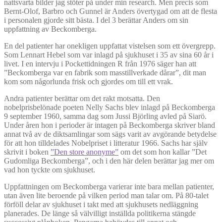
nattsvarta bilder jag stöter på under min research. Men precis som
Bernt-Olof, Barbro och Gunnel är Anders övertygad om att de flesta
i personalen gjorde sitt bästa. I del 3 berättar Anders om sin
uppfattning av Beckomberga.
En del patienter har onekligen uppfattat vistelsen som ett övergrepp.
Som Lennart Hebel som var inlagd på sjukhuset i 35 av sina 60 år i
livet. I en intervju i Pockettidningen R från 1976 säger han att
”Beckomberga var en fabrik som masstillverkade dårar”, dit man
kom som någorlunda frisk och gjordes om till ett vrak.
Andra patienter berättar om det rakt motsatta. Den
nobelprisbelönade poeten Nelly Sachs blev inlagd på Beckomberga
9 september 1960, samma dag som Jussi Björling avled på Siarö.
Under åren hon i perioder är intagen på Beckomberga skriver bland
annat två av de diktsamlingar som sägs varit av avgörande betydelse
för att hon tilldelades Nobelpriset i litteratur 1966. Sachs har själv
skrivit i boken
”Den store anonyme”
om det som hon kallar ”Det
Gudomliga Beckomberga”, och i den här delen berättar jag mer om
vad hon tyckte om sjukhuset.
Uppfattningen om Beckomberga varierar inte bara mellan patienter,
utan även lite beroende på vilken period man talar om. På 80-talet
förföll delar av sjukhuset i takt med att sjukhusets nedläggning
planerades. De länge så välvilligt inställda politikerna stängde