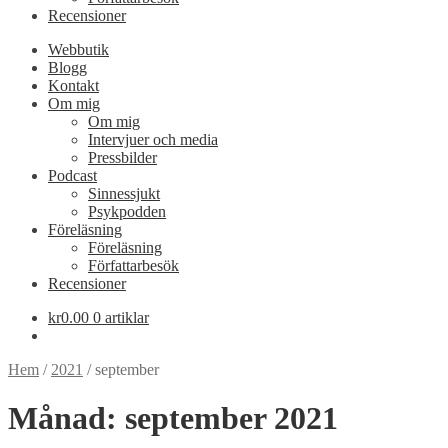
Recensioner
Webbutik
Blogg
Kontakt
Om mig
Om mig
Intervjuer och media
Pressbilder
Podcast
Sinnessjukt
Psykpodden
Föreläsning
Föreläsning
Författarbesök
Recensioner
kr
0.00
0 artiklar
Hem
/
2021
/
september
Månad:
september 2021