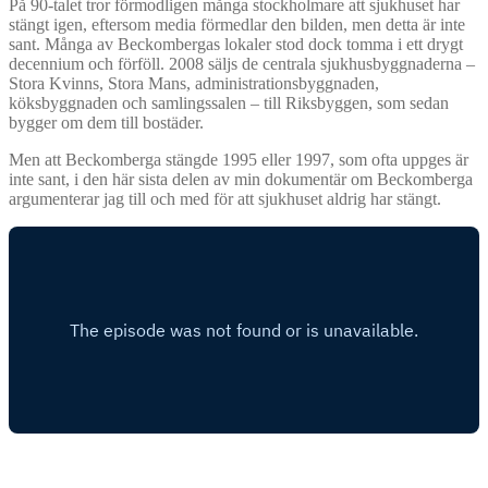
På 90-talet tror förmodligen många stockholmare att sjukhuset har
stängt igen, eftersom media förmedlar den bilden, men detta är inte
sant. Många av Beckombergas lokaler stod dock tomma i ett drygt
decennium och förföll. 2008 säljs de centrala sjukhusbyggnaderna –
Stora Kvinns, Stora Mans, administrationsbyggnaden,
köksbyggnaden och samlingssalen – till Riksbyggen, som sedan
bygger om dem till bostäder.
Men att Beckomberga stängde 1995 eller 1997, som ofta uppges är
inte sant, i den här sista delen av min dokumentär om Beckomberga
argumenterar jag till och med för att sjukhuset aldrig har stängt.