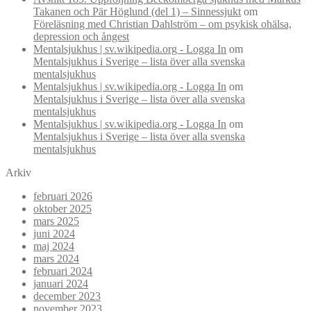
Takanen och Pär Höglund (del 1) – Sinnessjukt
om
Föreläsning med Christian Dahlström – om psykisk ohälsa,
depression och ångest
Mentalsjukhus | sv.wikipedia.org - Logga In
om
Mentalsjukhus i Sverige – lista över alla svenska
mentalsjukhus
Mentalsjukhus | sv.wikipedia.org - Logga In
om
Mentalsjukhus i Sverige – lista över alla svenska
mentalsjukhus
Mentalsjukhus | sv.wikipedia.org - Logga In
om
Mentalsjukhus i Sverige – lista över alla svenska
mentalsjukhus
Arkiv
februari 2026
oktober 2025
mars 2025
juni 2024
maj 2024
mars 2024
februari 2024
januari 2024
december 2023
november 2023