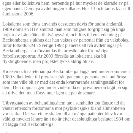
egna eller kollektiva hem, beroende på hur mycket de klarade av på
egen hand. Den nya avdelningen kallades Hus 13 och fanns kvar till
åtminstone 2006.
Lokalerna som töms används dessutom tidvis för andra ändamål.
1989 döms en HIV-smittad man som tidigare förgripit sig på unga
pojkar av Länsrätten till tvångsvård, och förs till en avdelning på
Beckomberga sjukhus där han vaktas av personal från ett vaktbolag.
Inför fotbolls-EM i Sverige 1992 planeras att två avdelningar på
Beckomberga ska förvandlas till arrestlokaler för bråkiga
fotbollssupportrar. År 2000 föreslås att lokalerna ska bli
flyktingboende, men projektet tycks aldrig bli av.
Kiosken och cafeterian på Beckomberga läggs ned under sommaren
1989 vilket leder till protester från patienter, personal och anhöriga
som inte ville bli av med det enda kvarvarande samlingsstället för
dem. Den öppnar igen under vintern då en privatperson tagit på sig
att driva det, men försvinner igen ett par år senare.
Utbyggnaden av behandlingshem ute i samhället tog längre tid än
väntat eftersom fördomarna mot psykiskt sjuka bland allmänheten
var starka. Det var ett av skälen till att många patienter blev kvar
väldigt mycket längre än i tio år efter det slutgiltiga beslutet 1984 om
att lägga ned Beckomberga.