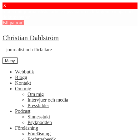
X
Stötta mitt journalistiska arbete i psykiatrin och få granskningar och
dokumentärer.
Bli patron!
Hoppa
Hoppa
Christian Dahlström
till
till
navigering
innehåll
– journalist och författare
Meny
Webbutik
Blogg
Kontakt
Om mig
Om mig
Intervjuer och media
Pressbilder
Podcast
Sinnessjukt
Psykpodden
Föreläsning
Föreläsning
Författarbesök