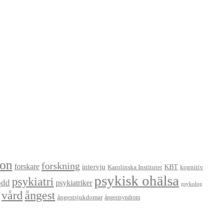
ion
forskning
forskare
intervju
KBT
Karolinska Institutet
kognitiv
psykisk ohälsa
psykiatri
odd
psykiatriker
psykolog
vård
ångest
ångestsjukdomar
ångestsyndrom