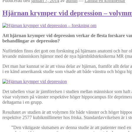
Publicerad den
januari 7, 2014
av
admin
—
Lämna en kommentar
Hjärnan krymper vid depression – volymmi
Att hjärnan krymper vid depression verkar de flesta forskare v
behandlingar av depression?
Nuförtiden finns det gott om forskning på hjärnans anatomi och hur o
levande människors hjärnor med de nya hjärnbildsteknikerna MR (magn
Det man har kunnat se är att vissa delar av hjärnan, framför allt de
i en känd amerikansk studie som visade att både vänstra och högra h
Det tabellen visar är jämförelsen i studien mellan människor som haf
visar volymen på vänster respektive höger hippocampus för deprimerad
deltagarna i en grupp.
Resultatet av studien är att volymen för både vänster och höger hip
respektive 2577 kubikmillimeter hos friska. Standardavvikelsen är i sto
”Den viktigaste slutsatsen av denna studie är att patienter med 