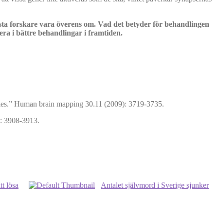
sta forskare vara överens om. Vad det betyder för behandlingen
era i bättre behandlingar i framtiden.
tudies.” Human brain mapping 30.11 (2009): 3719-3735.
): 3908-3913.
t lösa
Antalet självmord i Sverige sjunker