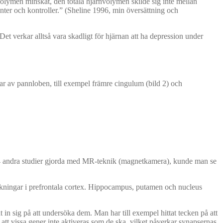
volymen minskat, den totala hjärnvolymen skilde sig inte mellan
ter och kontroller.” (Sheline 1996, min översättning och
et verkar alltså vara skadligt för hjärnan att ha depression under
r av pannloben, till exempel främre cingulum (bild 2) och
t 64 andra studier gjorda med MR-teknik (magnetkamera), kunde man se
nskningar i prefrontala cortex. Hippocampus, putamen och nucleus
t in sig på att undersöka dem. Man har till exempel hittat tecken på att
att vissa gener inte aktiveras som de ska, vilket påverkar synapsernas