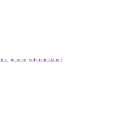
rtex
,
putamen
,
volymminskning