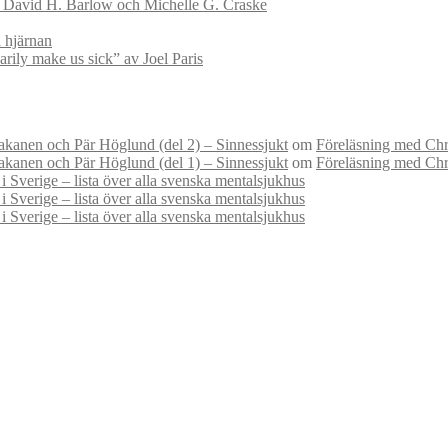
v David H. Barlow och Michelle G. Craske
 hjärnan
ily make us sick” av Joel Paris
kanen och Pär Höglund (del 2) – Sinnessjukt
om
Föreläsning med Chri
kanen och Pär Höglund (del 1) – Sinnessjukt
om
Föreläsning med Chri
i Sverige – lista över alla svenska mentalsjukhus
i Sverige – lista över alla svenska mentalsjukhus
i Sverige – lista över alla svenska mentalsjukhus