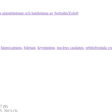
a uppstötningar och halsbränna av Sertralin/Zoloft
,
hippocampus
,
hjärnan
,
krympning
,
nucleus caudatus
,
orbitofrontala co
17
(9)
5, 2013
(3)