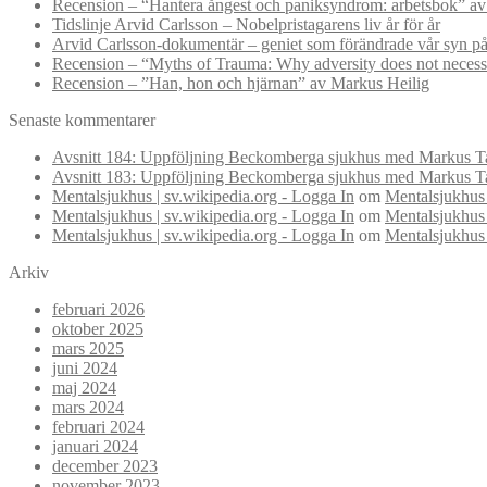
Recension – “Hantera ångest och paniksyndrom: arbetsbok” a
Tidslinje Arvid Carlsson – Nobelpristagarens liv år för år
Arvid Carlsson-dokumentär – geniet som förändrade vår syn på
Recension – “Myths of Trauma: Why adversity does not necessar
Recension – ”Han, hon och hjärnan” av Markus Heilig
Senaste kommentarer
Avsnitt 184: Uppföljning Beckomberga sjukhus med Markus Ta
Avsnitt 183: Uppföljning Beckomberga sjukhus med Markus Ta
Mentalsjukhus | sv.wikipedia.org - Logga In
om
Mentalsjukhus 
Mentalsjukhus | sv.wikipedia.org - Logga In
om
Mentalsjukhus 
Mentalsjukhus | sv.wikipedia.org - Logga In
om
Mentalsjukhus 
Arkiv
februari 2026
oktober 2025
mars 2025
juni 2024
maj 2024
mars 2024
februari 2024
januari 2024
december 2023
november 2023