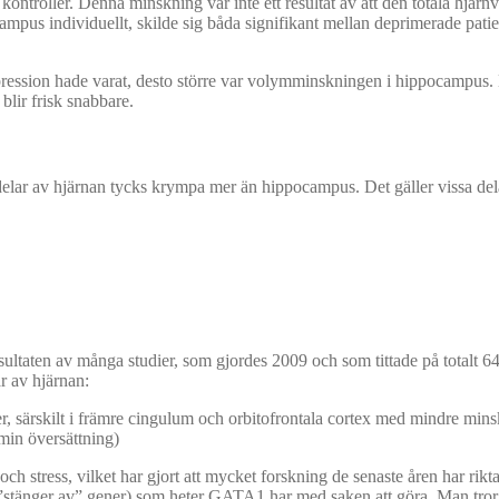
ntroller. Denna minskning var inte ett resultat av att den totala hjärn
us individuellt, skilde sig båda signifikant mellan deprimerade patien
pression hade varat, desto större var volymminskningen i hippocampus. D
 blir frisk snabbare.
lar av hjärnan tycks krympa mer än hippocampus. Det gäller vissa dela
resultaten av många studier, som gjordes 2009 och som tittade på total
r av hjärnan:
er, särskilt i främre cingulum och orbitofrontala cortex med mindre mi
min översättning)
ch stress, vilket har gjort att mycket forskning de senaste åren har rikta
h ”stänger av” gener) som heter GATA1 har med saken att göra. Man tror 