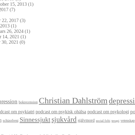
ober 15, 2013
(1)
2017
(7)
 22, 2017
(3)
 2013
(1)
rs 26, 2024
(1)
 14, 2021
(1)
 30, 2021
(0)
Christian Dahlström
depress
ression
bokrecension
dcast om psykiatri
podcast om psykisk ohälsa
podcast om psykologi
p
sjukvård
Sinnessjukt
n
självmord
schizofreni
vetenskap
social fobi
terapi