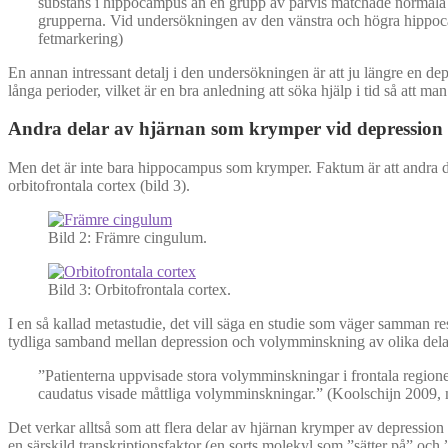
substans i hippocampus än en grupp av parvis matchade normala ko
grupperna. Vid undersökningen av den vänstra och högra hippocamp
fetmarkering)
En annan intressant detalj i den undersökningen är att ju längre en de
långa perioder, vilket är en bra anledning att söka hjälp i tid så att man
Andra delar av hjärnan som krymper vid depression
Men det är inte bara hippocampus som krymper. Faktum är att andra de
orbitofrontala cortex (bild 3).
Bild 2: Främre cingulum.
Bild 3: Orbitofrontala cortex.
I en så kallad metastudie, det vill säga en studie som väger samman 
tydliga samband mellan depression och volymminskning av olika dela
”Patienterna uppvisade stora volymminskningar i frontala region
caudatus visade måttliga volymminskningar.” (Koolschijn 2009, 
Det verkar alltså som att flera delar av hjärnan krymper av depression o
en särskild transkriptionsfaktor (en sorts molekyl som ”sätter på” oc