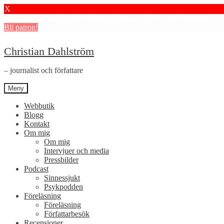
X
Stötta mitt journalistiska arbete i psykiatrin och få granskningar och 
Bli patron!
Hoppa
Hoppa
Christian Dahlström
till
till
navigering
innehåll
– journalist och författare
Meny
Webbutik
Blogg
Kontakt
Om mig
Om mig
Intervjuer och media
Pressbilder
Podcast
Sinnessjukt
Psykpodden
Föreläsning
Föreläsning
Författarbesök
Recensioner