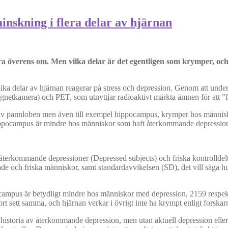
nskning i flera delar av hjärnan
ara överens om. Men vilka delar är det egentligen som krymper, o
lika delar av hjärnan reagerar på stress och depression. Genom att und
etkamera) och PET, som utnyttjar radioaktivt märkta ämnen för att ”fo
lar av pannloben men även till exempel hippocampus, krymper hos männis
ippocampus är mindre hos människor som haft återkommande depressione
t återkommande depressioner (Depressed subjects) och friska kontrollde
e och friska människor, samt standardavvikelsen (SD), det vill säga h
pocampus är betydligt mindre hos människor med depression, 2159 resp
rt sett samma, och hjärnan verkar i övrigt inte ha krympt enligt forskarna
en historia av återkommande depression, men utan aktuell depression ell