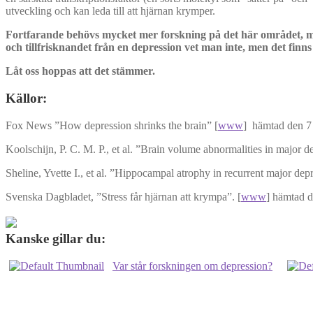
utveckling och kan leda till att hjärnan krymper.
Fortfarande behövs mycket mer forskning på det här området, me
och tillfrisknandet från en depression vet man inte, men det finn
Låt oss hoppas att det stämmer.
Källor:
Fox News ”How depression shrinks the brain” [
www
] hämtad den 7
Koolschijn, P. C. M. P., et al. ”Brain volume abnormalities in major
Sheline, Yvette I., et al. ”Hippocampal atrophy in recurrent major d
Svenska Dagbladet, ”Stress får hjärnan att krympa”. [
www
] hämtad d
Kanske gillar du:
Var står forskningen om depression?