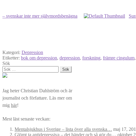
– svenskar inte mer självmordsbenägna
Sur
Kategori:
Depression
Etiketter:
bok om depression
,
depression
,
forskning
,
främre cingulum
Sök
Sök
efter:
Jag heter Christian Dahlström och är
journalist och författare. Läs mer om
mig
här
!
Mest läst senaste veckan:
Mentalsjukhus i Sverige – lista över alla svenska…
maj 17, 20
Glömt ta antidepressiva – det händer och så gör du…
oktober 2