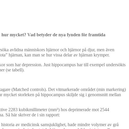
ch hur mycket? Vad betyder de nya fynden för framtida
ersöka avlidna människors hjärnor och hjärnor på djur, men även
ta” hjärnan, kan man se hur vissa delar av hjärnan krymper.
kor som har depression. Just hippocampus har till exempel undersökts
r (se tabell).
ltagare (Matched controls). Det vitmarkerade området (min markering)
ur mycket storleken på hippocampus skiljde sig i genomsnitt mellan
ektive 2283 kubikmillimeter (mm³) hos deprimerade mot 2544
. Så här skriver de i sin rapport:
er historia av medicinsk samsjuklighet, hade mindre volymer av grå