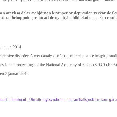
n att vissa delar av hjärnan krymper av depression verkar de fle
s stora förhoppningar om att de nya hjärnbildteknikerna ska result
 januari 2014
 depressive disorder: A meta‐analysis of magnetic resonance imaging s
epression.” Proceedings of the National Academy of Sciences 93.9 (1996
en 7 januari 2014
Utmattningssyndrom – ett samhällsproblem som går at