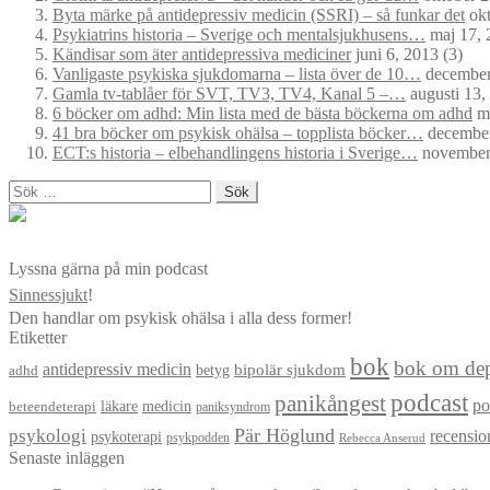
Byta märke på antidepressiv medicin (SSRI) – så funkar det
okt
Psykiatrins historia – Sverige och mentalsjukhusens…
maj 17, 
Kändisar som äter antidepressiva mediciner
juni 6, 2013
(3)
Vanligaste psykiska sjukdomarna – lista över de 10…
december
Gamla tv-tablåer för SVT, TV3, TV4, Kanal 5 –…
augusti 13,
6 böcker om adhd: Min lista med de bästa böckerna om adhd
ma
41 bra böcker om psykisk ohälsa – topplista böcker…
december
ECT:s historia – elbehandlingens historia i Sverige…
november
Sök
efter:
Lyssna gärna på min podcast
Sinnessjukt
!
Den handlar om psykisk ohälsa i alla dess former!
Etiketter
bok
bok om dep
antidepressiv medicin
betyg
bipolär sjukdom
adhd
podcast
panikångest
po
läkare
medicin
beteendeterapi
paniksyndrom
Pär Höglund
psykologi
recensio
psykoterapi
psykpodden
Rebecca Anserud
Senaste inläggen