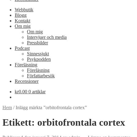
Webbutik
Blogg
Kontakt
Om mig
Om mig
Intervjuer och media
Pressbilder
Podcast
Sinnessjukt
Psykpodden
Föreläsning
Föreläsning
Författarbesök
Recensioner
kr
0.00
0 artiklar
Hem
/
Inlägg märkta ”orbitofrontala cortex”
Etikett:
orbitofrontala cortex