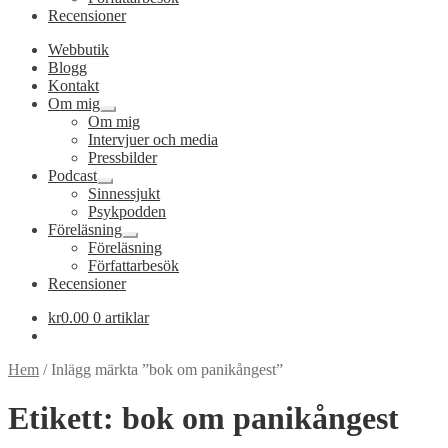
Recensioner
Webbutik
Blogg
Kontakt
Om mig
Expandera
Om mig
undermeny
Intervjuer och media
Pressbilder
Podcast
Expandera
Sinnessjukt
undermeny
Psykpodden
Föreläsning
Expandera
Föreläsning
undermeny
Författarbesök
Recensioner
kr
0.00
0 artiklar
Hem
/
Inlägg märkta ”bok om panikångest”
Etikett:
bok om panikångest