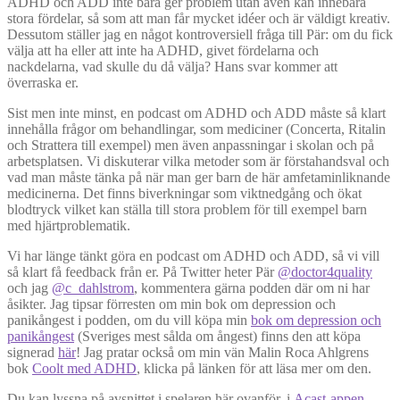
ADHD och ADD inte bara ger problem utan även kan innebära
stora fördelar, så som att man får mycket idéer och är väldigt kreativ.
Dessutom ställer jag en något kontroversiell fråga till Pär: om du fick
välja att ha eller att inte ha ADHD, givet fördelarna och
nackdelarna, vad skulle du då välja? Hans svar kommer att
överraska er.
Sist men inte minst, en podcast om ADHD och ADD måste så klart
innehålla frågor om behandlingar, som mediciner (Concerta, Ritalin
och Strattera till exempel) men även anpassningar i skolan och på
arbetsplatsen. Vi diskuterar vilka metoder som är förstahandsval och
vad man måste tänka på när man ger barn de här amfetaminliknande
medicinerna. Det finns biverkningar som viktnedgång och ökat
blodtryck vilket kan ställa till stora problem för till exempel barn
med hjärtproblematik.
Vi har länge tänkt göra en podcast om ADHD och ADD, så vi vill
så klart få feedback från er. På Twitter heter Pär
@doctor4quality
och jag
@c_dahlstrom
, kommentera gärna podden där om ni har
åsikter. Jag tipsar förresten om min bok om depression och
panikångest i podden, om du vill köpa min
bok om depression och
panikångest
(Sveriges mest sålda om ångest) finns den att köpa
signerad
här
! Jag pratar också om min vän Malin Roca Ahlgrens
bok
Coolt med ADHD
, klicka på länken för att läsa mer om den.
Du kan lyssna på avsnittet i spelaren här ovanför, i
Acast-appen
,