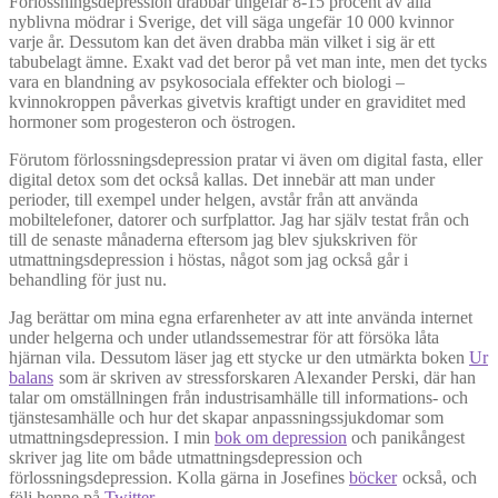
Förlossningsdepression drabbar ungefär 8-15 procent av alla
nyblivna mödrar i Sverige, det vill säga ungefär 10 000 kvinnor
varje år. Dessutom kan det även drabba män vilket i sig är ett
tabubelagt ämne. Exakt vad det beror på vet man inte, men det tycks
vara en blandning av psykosociala effekter och biologi –
kvinnokroppen påverkas givetvis kraftigt under en graviditet med
hormoner som progesteron och östrogen.
Förutom förlossningsdepression pratar vi även om digital fasta, eller
digital detox som det också kallas. Det innebär att man under
perioder, till exempel under helgen, avstår från att använda
mobiltelefoner, datorer och surfplattor. Jag har själv testat från och
till de senaste månaderna eftersom jag blev sjukskriven för
utmattningsdepression i höstas, något som jag också går i
behandling för just nu.
Jag berättar om mina egna erfarenheter av att inte använda internet
under helgerna och under utlandssemestrar för att försöka låta
hjärnan vila. Dessutom läser jag ett stycke ur den utmärkta boken
Ur
balans
som är skriven av stressforskaren Alexander Perski, där han
talar om omställningen från industrisamhälle till informations- och
tjänstesamhälle och hur det skapar anpassningssjukdomar som
utmattningsdepression. I min
bok om depression
och panikångest
skriver jag lite om både utmattningsdepression och
förlossningsdepression. Kolla gärna in Josefines
böcker
också, och
följ henne på
Twitter
.