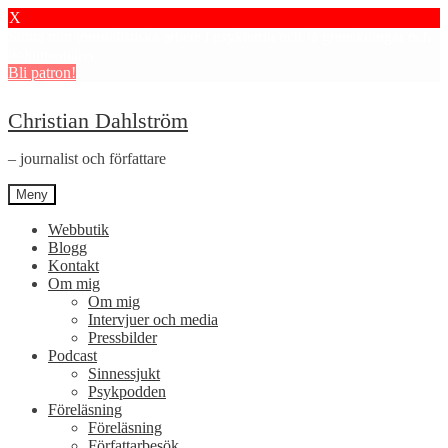
X
Stötta mitt journalistiska arbete i psykiatrin och få granskningar och
dokumentärer.
Bli patron!
Hoppa
Hoppa
Christian Dahlström
till
till
navigering
innehåll
– journalist och författare
Meny
Webbutik
Blogg
Kontakt
Om mig
Om mig
Intervjuer och media
Pressbilder
Podcast
Sinnessjukt
Psykpodden
Föreläsning
Föreläsning
Författarbesök