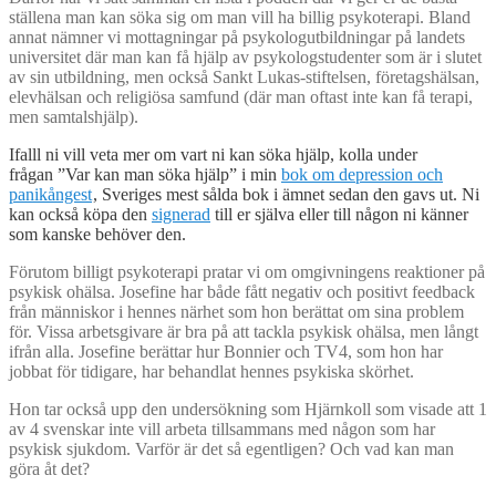
ställena man kan söka sig om man vill ha billig psykoterapi. Bland
annat nämner vi mottagningar på psykologutbildningar på landets
universitet där man kan få hjälp av psykologstudenter som är i slutet
av sin utbildning, men också Sankt Lukas-stiftelsen, företagshälsan,
elevhälsan och religiösa samfund (där man oftast inte kan få terapi,
men samtalshjälp).
Ifalll ni vill veta mer om vart ni kan söka hjälp, kolla under
frågan ”Var kan man söka hjälp” i min
bok om depression och
panikångest
, Sveriges mest sålda bok i ämnet sedan den gavs ut. Ni
kan också köpa den
signerad
till er själva eller till någon ni känner
som kanske behöver den.
Förutom billigt psykoterapi pratar vi om omgivningens reaktioner på
psykisk ohälsa. Josefine har både fått negativ och positivt feedback
från människor i hennes närhet som hon berättat om sina problem
för. Vissa arbetsgivare är bra på att tackla psykisk ohälsa, men långt
ifrån alla. Josefine berättar hur Bonnier och TV4, som hon har
jobbat för tidigare, har behandlat hennes psykiska skörhet.
Hon tar också upp den undersökning som Hjärnkoll som visade att 1
av 4 svenskar inte vill arbeta tillsammans med någon som har
psykisk sjukdom. Varför är det så egentligen? Och vad kan man
göra åt det?