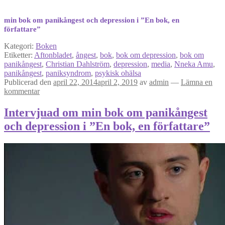
min bok om panikångest och depression i ”En bok, en
författare”
Kategori:
Boken
Etiketter:
Aftonbladet
,
ångest
,
bok
,
bok om depression
,
bok om
panikångest
,
Christian Dahlström
,
depression
,
media
,
Nneka Amu
,
panikångest
,
paniksyndrom
,
psykisk ohälsa
Publicerad den
april 22, 2014
april 2, 2019
av
admin
—
Lämna en
kommentar
Intervjuad om min bok om panikångest
och depression i ”En bok, en författare”