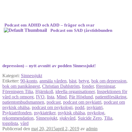
Podcast om ADHD och ADD – frågor och svar
Podcast om SAD (årstidsbunden
depression) – nytt avsnitt av podden Sinnessjukt!
Kategori:
Sinnessjukt
Etiketter:
90-konto
,
anmäla vården
,
bäst
,
betyg
,
bok om depression
,
bok om panikångest
,
Christian Dahlström
,
fonder
,
föreningar
,
Föreningen Tilia
,
Hjärnkoll
,
ideella organisationer
,
Inspektionen för
vård och omsorg
,
IVO
,
lista
,
Mind
,
Pär Höglund
,
patientförsäkring
,
patientombudsmannen
,
podcast
,
podcast om psykiatri
,
podcast om
psykisk ohälsa
,
podcast om psykologi
,
podd
,
psykiatri
,
Psykiatrifonden
,
psykiatriker
,
psykisk ohälsa
,
psykolog
,
rekommendation
,
Sinnessjukt
,
sjukvård
,
Suicide Zero
,
Tilia
,
topplista
,
vård
Publicerad den
maj 20, 2015
april 2, 2019
av
admin