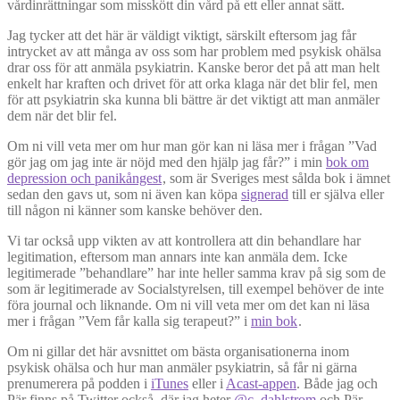
vårdinrättningar som misskött din vård på ett eller annat sätt.
Jag tycker att det här är väldigt viktigt, särskilt eftersom jag får
intrycket av att många av oss som har problem med psykisk ohälsa
drar oss för att anmäla psykiatrin. Kanske beror det på att man helt
enkelt har kraften och drivet för att orka klaga när det blir fel, men
för att psykiatrin ska kunna bli bättre är det viktigt att man anmäler
dem när det blir fel.
Om ni vill veta mer om hur man gör kan ni läsa mer i frågan ”Vad
gör jag om jag inte är nöjd med den hjälp jag får?” i min
bok om
depression och panikångest
, som är Sveriges mest sålda bok i ämnet
sedan den gavs ut, som ni även kan köpa
signerad
till er själva eller
till någon ni känner som kanske behöver den.
Vi tar också upp vikten av att kontrollera att din behandlare har
legitimation, eftersom man annars inte kan anmäla dem. Icke
legitimerade ”behandlare” har inte heller samma krav på sig som de
som är legitimerade av Socialstyrelsen, till exempel behöver de inte
föra journal och liknande. Om ni vill veta mer om det kan ni läsa
mer i frågan ”Vem får kalla sig terapeut?” i
min bok
.
Om ni gillar det här avsnittet om bästa organisationerna inom
psykisk ohälsa och hur man anmäler psykiatrin, så får ni gärna
prenumerera på podden i
iTunes
eller i
Acast-appen
. Både jag och
Pär finns på Twitter också, där jag heter
@c_dahlstrom
och Pär