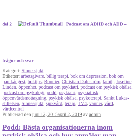
del 2
Podcast om ADHD och ADD –
frågor och svar
Kategori:
Sinnessjukt
Etiketter:
arbetsgivare
,
billig terapi
,
bok om depression
,
bok om
panikångest
,
boktips
,
Bonnier
,
Christian Dahlström
,
familj
,
Josefine
Linden
,
öppenhet
,
podcast om psykiatri
,
podcast om psykisk ohälsa
,
podcast om psykologi
,
podd
,
psykiatri
,
psykiatrisk
öppenvårdsmottagning
,
psykisk ohälsa
,
psykoterapi
,
Sankt Lukas-
stiftelsen
,
Sinnessjukt
,
sjukvård
,
terapi
,
TV4
,
vänner
,
vård
,
vårdcentral
Publicerad den
juni 12, 2015
april 2, 2019
av
admin
Podd: Bästa organisationerna inom
psykisk ohälsa och hur anmäler man