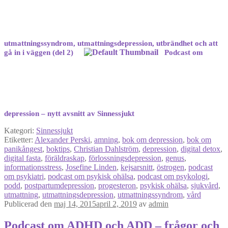
utmattningssyndrom, utmattningsdepression, utbrändhet och att
gå in i väggen (del 2)
Podcast om
depression – nytt avsnitt av Sinnessjukt
Kategori:
Sinnessjukt
Etiketter:
Alexander Perski
,
amning
,
bok om depression
,
bok om
panikångest
,
boktips
,
Christian Dahlström
,
depression
,
digital detox
,
digital fasta
,
föräldraskap
,
förlossningsdepression
,
genus
,
informationsstress
,
Josefine Linden
,
kejsarsnitt
,
östrogen
,
podcast
om psykiatri
,
podcast om psykisk ohälsa
,
podcast om psykologi
,
podd
,
postpartumdepression
,
progesteron
,
psykisk ohälsa
,
sjukvård
,
utmattning
,
utmattningsdepression
,
utmattningssyndrom
,
vård
Publicerad den
maj 14, 2015
april 2, 2019
av
admin
Podcast om ADHD och ADD – frågor och