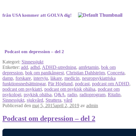
från USA kommer att GOLVA dig!
Podcast om depression – del 2
Kategori:
Sinnessjukt
Etiketter:
add
,
adhd
,
ADHD-utredning
,
amfetamin
,
bok om
depression
,
bok om panikångest
,
Christian Dahlström
,
Concerta
,
damp
,
forskare
,
intervju
,
läkare
,
medicin
,
neuropsykiatriska
funktionsnedsättningar
,
Pär Höglund
,
podcast
,
podcast om ADHD
,
podcast om psykiatri
,
podcast om psykisk ohälsa
,
podcast om
psykologi
,
psykisk ohälsa
,
Q&A
,
radio
,
radioprogram
,
Ritalin
,
Sinnessjukt
,
sjukvård
,
Strattera
,
vård
Publicerad den
maj 5, 2015
april 2, 2019
av
admin
Podcast om depression – del 2