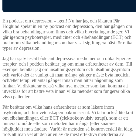
En podcast om depression – igen! Nu har jag och läkaren Pär
Höglund spelat in en ny podcast om depression, den här gången om
vilka bra behandlingar som finns och vilka biverkningar de ger. Vi
går igenom psykoterapier, mediciner och elbehandlingar (ECT) och
pratar om vilka behandlingar som har visat sig fungera bäst för olika
typer av depression.
Jag har själv testat både antidepressiva mediciner och olika typer av
terapier, och i podden berättar jag om mina erfarenheter av dem. Till
exempel berättar jag om insättningssymtom och utsättningssymtom
och varför det är vanligt att man många gånger måste byta medicin
och/eller terapi ett antal gånger innan man hittar någonting som
funkar. Vi diskuterar också vilka nya metoder som kan komma att
utvecklas för att bättre veta innan vilka metoder som fungerar olika
vissa patienter.
Pär berättar om vilka hans erfarenheter är som läkare inom
psykiatrin, och hur vetenskapen bakom ser ut. Vi talar också lite kort
om elbehandlingar, eller ECT (elektrokonvulsiv terapi), som är ett
minerat område eftersom metoden har många (eller snarare
högljudda) motståndare. Varför är metoden så kontroversiell än idag,
trots att man vet att den är en av de mest effektiva metoderna av