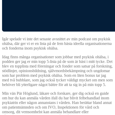
Igår spelade vi inte det senaste avsnittet av min podcast om psykisk
ohälsa, där ger vi er en lista på de fem bästa ideella organisationerna
och fonderna inom psykisk ohälsa.
Idag finns många organisationer som jobbar med psykisk ohälsa, i
podden ger jag er min topp 5-lista på de som är bäst i mitt tycke. Det
blev en topplista med föreningar och fonder som satsar på forskning,
stödlinjer, opinionsbildning, självmordsbekämpning och ungdomar
som har problem med psykisk ohälsa. Som en liten bonus tar jag
med två bubblare, som jag också tycker väldigt mycket om men som
behöver bli ytterligare något bättre för att ta sig in på min topp 5.
Min vän Pär Höglund, läkare och forskare, ger dig också en guide
om hur du kan anmäla vården ifall du har blivit felbehandlad inom
psykiatrin eller någon annanstans i vården. Han berättar bland annat
om patientnämnden och om IVO, Inspektionen för vård och
omsorg, dit vemsomhelst kan anmäla behandlare eller