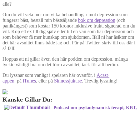
alla?
Om du vill veta mer om vilka behandlingar mot depression som
fungerar bäst, beställ min bästsäljande
bok om depression
(och
panikångest) som kostar 150 kronor inklusive frakt, signerad om du
vill. Köp ett ex till dig själv eller till en vän som har depression och
som behöver få mer kunskap om sjukdomen. Ifall ni har åsikter om
det här avsnittet finns både jag och Pär på Twitter, skriv till oss där i
så fall!
Hoppas att ni gillar även den här podden om depression, många
tyckte väldigt bra om det förra avsnittet, tack för allt beröm.
Du lyssnar som vanligt i spelaren här ovanför, i
Acast-
appen
, på
iTunes
, eller på
Sinnessjukt.se
. Trevlig lyssning!
Kanske Gillar Du:
Podcast om psykodynamisk terapi, KBT,