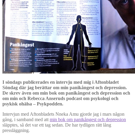
I söndags publicerades en intervju med mig i Aftonbladet
Söndag där jag berättar om min panikångest och depression.
De skrev även om min bok om panikångest och depression och
om min och Rebecca Anseruds podcast om psykologi och
psykisk ohälsa – Psykpodden.
Intervjun med Aftonbladets Nneka Amu gjorde jag i mars någon
gång, i samband med att
min bok om panikångest och depression
släpptes, så det var ett tag sedan. De har tydligen rätt lång
pressläggning.