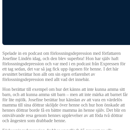
Spelade in en podcast om förlossningsdepression med författaren
Josefine Lindén idag, och den blev superbra! Hon har själv haft
förlossningsdepression och var med i en podcast från Expressen för
ett tag sedan, det var så jag fick upp ögonen för henne. I det här
avsnittet berättar hon allt om sin egen erfarenhet av
förlossningsdepression med allt vad det innebär.
Hon berättar till exempel om hur det känns att inte kunna amma sitt
barn, och att kunna amma sitt barn – men att inte märka att barnet får
för lite mjölk. Josefine berättar hur känslan av att vara en värdelös
mamma till sina döttrar sköljde över henne och hur hon önskade att
hennes döttrar borde få en bättre mamma än henne själv. Det blir en
omvälvande resa genom hennes upplevelser av att föda två döttrar
och ångesten som drabbade henne.