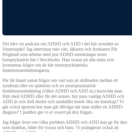
Det blev en podcast om ADHD och ADD i det här avsnittet av
Sinnessjukt! Jag intervjuar min vän, läkaren och forskaren Pär
Höglund som arbetar med just ADHD-utredningar inom
barnpsykiatrin här i Stockholm. Han svarar på alla mina och
lyssnarnas frågor om de här neuropsykiatriska
funktionsnedsättningarna.
Pär får bland annat frågor om vad som är skillnaden mellan ett
syndrom eller en sjukdom och en neuropsykiatrisk
funktionsnedsättning (vilket ADHD och ADD är,) huruvida man
föds med ADHD eller får det senare, hur pass vanligt ADHD och
ADD är och ifall skolor och samhället borde öka sin kunskap? Vi
går också igenom hur man går tillväga när man ställer en ADHD-
diagnos? I podden ger vi er svaret på den frågan.
Jag frågar även om vilka problem ADHD och ADD kan ge för den
som drabbas, både för vuxna och barn. Vi poängterar också att