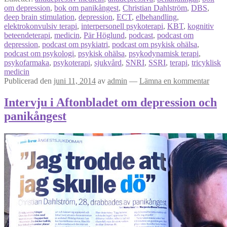
om depression
,
bok om panikångest
,
Christian Dahlström
,
DBS
,
deep brain stimulation
,
depression
,
ECT
,
elbehandling
,
elektrokonvulsiv terapi
,
interpersonell psykoterapi
,
KBT
,
kognitiv
beteendeterapi
,
medicin
,
Pär Höglund
,
podcast
,
podcast om
depression
,
podcast om psykiatri
,
podcast om psykisk ohälsa
,
podcast om psykologi
,
psykisk ohälsa
,
psykodynamisk terapi
,
psykofarmaka
,
psykoterapi
,
sjukvård
,
SNRI
,
SSRI
,
terapi
,
tricyklisk
medicin
Publicerad den
juni 11, 2014
av
admin
—
Lämna en kommentar
Intervju i Aftonbladet om depression och
panikångest