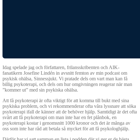
Idag spelade jag och författaren, frilansskribenten och AIK-
fanatikern Josefine Lindén in avsnitt femton av min podcast om
psykisk ohälsa, Sinnessjukt. Vi pratade dels om vart man kan få
billig psykoterapi, och dels om hur omgivningen reagerar när man
”kommer ut” med sin psykiska ohälsa.
Att få psykoterapi är ofta viktigt för att komma till bukt med sina
psykiska problem, och vi rekommenderar ofta våra lyssnare att söka
psykoterapi ifall de känner att de behöver hjälp. Samtidigt är det ofta
svårt att få psykoterapi om man inte har en fet plånbok, en
psykoterapi kostar i genomsnitt 1000 kronor och det är många av
oss som inte har råd att betala så mycket för att få psykologhjälp.
Därför har vi satt samman en lista i podden där vi ger er de bästa