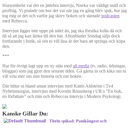
Hursomhelst var det en jättebra intervju, Nneka var väldigt snäll och
proffsig. Vi pratade om hur det var när jag en gång blev sjuk, hur jag
tog mig ur det och varför jag skrev boken och startade
podcasten
med Rebecca.
Intervjun ligger inte uppe på nätet än, jag ska försöka kolla då och
då så att jag kan länka till den här. Aftonbladet Söndag säljs dock
fortfarande i butik, så om ni vill läsa är det bara att springa och köpa
den.
***
Har för övrigt lagt upp en ny sida med
all media
(tv, radio, tidningar,
bloggar) som jag gjort den senaste tiden. Gå gärna in och kika om ni
vill veta mer om min historia och om boken.
Där hittar ni bland annat intervjun med Kattis Ahlström i Tv4
Nyhetsmorgon, intervjun med Kerstin Brunnberg i UR:s ”En bok,
en författare” och min och Rebeccas intervju i Modern Psykologi.
Kanske Gillar Du:
Titeln spikad: Panikångest och