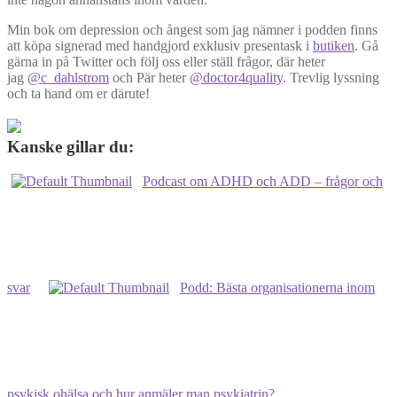
Min bok om depression och ångest som jag nämner i podden finns
att köpa signerad med handgjord exklusiv presentask i
butiken
. Gå
gärna in på Twitter och följ oss eller ställ frågor, där heter
jag
@c_dahlstrom
och Pär heter
@doctor4quality
. Trevlig lyssning
och ta hand om er därute!
Kanske gillar du:
Podcast om ADHD och ADD – frågor och
svar
Podd: Bästa organisationerna inom
psykisk ohälsa och hur anmäler man psykiatrin?