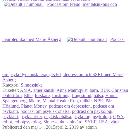
Podcast om Freud, mentalsjukhus och
neuroleptika med Marie Åsberg
Podcast
om psykodynamisk terapi, KBT, depression och SSRI med Marie
Åsberg
Kategori:
Sinnessjukt
Etiketter:
AMA
,
amerikansk
,
Anna Malmqvist
,
barn
,
BUP
,
Christian
Dahlström
,
Ellie
,
forskare
,
forskning
,
frågestund
,
hälsa
,
Hanna
Spangenberg
,
läkare
,
Mental Health Run
,
militär
,
NPR
,
Pär
Höglund
,
Planet Money
,
podcast om depression
,
podcast om
psykiatri
,
podcast om psykisk ohälsa
,
podcast om psykologi
,
psykiatri
,
psykiatriker
,
psykisk ohälsa
,
psykolog
,
psykologi
,
Q&A
,
robot
,
robotpsykolog
,
Sinnessjukt
,
sjukvård
,
SYLF
,
USA
,
vård
Publicerad den
maj 14, 2015
april 2, 2019
av
admin