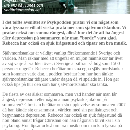
I det tolfte avsnittet av Psykpodden pratar vi om något som
våra lyssnare vill att vi ska prata mer om: självmordstankar. Vi
pratar också om sommarångest, alltså hur det är att ha ångest
eller depression på sommaren när man ”borde” vara glad.
Rebecca har också en sjuk frågestund och tipsar om bra musik.
Självmordstankar är väldigt vanligt förekommande i Sverige och
världen. Man räknar med att ungefär en miljon människor tar livet
av sig varje år världen över, i Sverige är siffran så hög som 1500
personer ungefär. Rebecca berättar om sina egna självmordstankar
som kommer varje dag, i podden berättar hon hur hon tänkte
självmordstankar tidigare under dagen då vi spelade in. Hon ger
också tips på hur den som har självmordstankar ska tänka.
De flesta av oss älskar sommaren, men vad händer när man får
ångest, depression eller någon annan psykisk sjukdom på
sommaren? Christian berättar om sin upplevelse av sommaren 2007
då han kände sig ensammast i världen med sin panikångest och
begynnande depression. Rebecca har också en sjuk frågestund då
hon bland annat frågar Christian om han någonsin blivit kär i sin
psykolog. Hon tipsar också om bra musik som man kan lyssna på