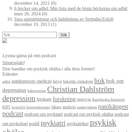
december 14, 2021
(0)
6 böcker om adhd: Min lista med de bästa böckerna om adhd
mars 26, 2024
(0)
Sura uppstötningar och halsbränna av Sertralin/Zoloft
december 19, 2013
(1)
Sök
efter:
Lyssna gärna på min podcast
Sinnessjukt
!
Den handlar om psykisk ohälsa i alla dess former!
Etiketter
bok
bok om
antidepressiv medicin
betyg
bipolär sjukdom
adhd
Christian Dahlström
depression
bokrecension
depression
forskning
forskare
intervju
Karolinska Institutet
panikångest
KBT
läkare
medicin
kognitiv beteendeterapi
paniksyndrom
podcast
podcast om psykiatri
podcast om psykisk ohälsa
podcast
psykisk
psykiatri
om psykologi
podd
psykiatriker
ohälsa