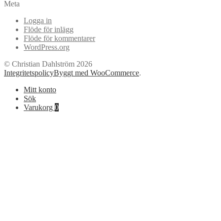
Meta
Logga in
Flöde för inlägg
Flöde för kommentarer
WordPress.org
© Christian Dahlström 2026
Integritetspolicy
Byggt med WooCommerce
.
Mitt konto
Sök
Varukorg
0