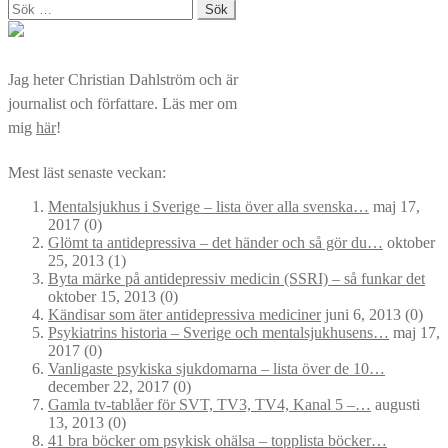
Sök
efter:
Jag heter Christian Dahlström och är
journalist och författare. Läs mer om
mig
här
!
Mest läst senaste veckan:
Mentalsjukhus i Sverige – lista över alla svenska…
maj 17,
2017
(0)
Glömt ta antidepressiva – det händer och så gör du…
oktober
25, 2013
(1)
Byta märke på antidepressiv medicin (SSRI) – så funkar det
oktober 15, 2013
(0)
Kändisar som äter antidepressiva mediciner
juni 6, 2013
(0)
Psykiatrins historia – Sverige och mentalsjukhusens…
maj 17,
2017
(0)
Vanligaste psykiska sjukdomarna – lista över de 10…
december 22, 2017
(0)
Gamla tv-tablåer för SVT, TV3, TV4, Kanal 5 –…
augusti
13, 2013
(0)
41 bra böcker om psykisk ohälsa – topplista böcker…