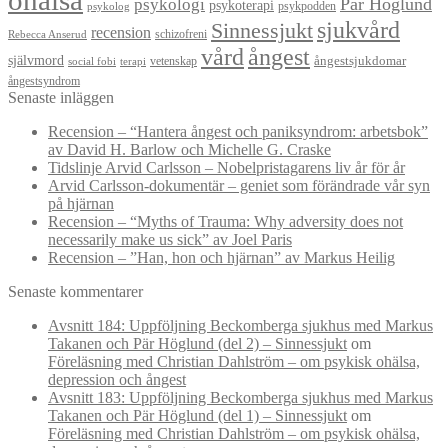
Pär Höglund
psykologi
psykoterapi
psykpodden
psykolog
sjukvård
Sinnessjukt
recension
schizofreni
Rebecca Anserud
vård
ångest
självmord
ångestsjukdomar
vetenskap
social fobi
terapi
ångestsyndrom
Senaste inläggen
Recension – “Hantera ångest och paniksyndrom: arbetsbok”
av David H. Barlow och Michelle G. Craske
Tidslinje Arvid Carlsson – Nobelpristagarens liv år för år
Arvid Carlsson-dokumentär – geniet som förändrade vår syn
på hjärnan
Recension – “Myths of Trauma: Why adversity does not
necessarily make us sick” av Joel Paris
Recension – ”Han, hon och hjärnan” av Markus Heilig
Senaste kommentarer
Avsnitt 184: Uppföljning Beckomberga sjukhus med Markus
Takanen och Pär Höglund (del 2) – Sinnessjukt
om
Föreläsning med Christian Dahlström – om psykisk ohälsa,
depression och ångest
Avsnitt 183: Uppföljning Beckomberga sjukhus med Markus
Takanen och Pär Höglund (del 1) – Sinnessjukt
om
Föreläsning med Christian Dahlström – om psykisk ohälsa,