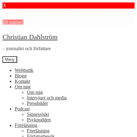
X
Stötta mitt journalistiska arbete i psykiatrin och få granskningar och
dokumentärer.
Bli patron!
Hoppa
Hoppa
Christian Dahlström
till
till
navigering
innehåll
– journalist och författare
Meny
Webbutik
Blogg
Kontakt
Om mig
Om mig
Intervjuer och media
Pressbilder
Podcast
Sinnessjukt
Psykpodden
Föreläsning
Föreläsning
Författarbesök