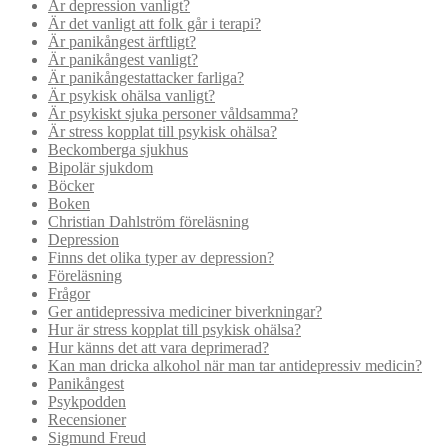
Är depression vanligt?
Är det vanligt att folk går i terapi?
Är panikångest ärftligt?
Är panikångest vanligt?
Är panikångestattacker farliga?
Är psykisk ohälsa vanligt?
Är psykiskt sjuka personer våldsamma?
Är stress kopplat till psykisk ohälsa?
Beckomberga sjukhus
Bipolär sjukdom
Böcker
Boken
Christian Dahlström föreläsning
Depression
Finns det olika typer av depression?
Föreläsning
Frågor
Ger antidepressiva mediciner biverkningar?
Hur är stress kopplat till psykisk ohälsa?
Hur känns det att vara deprimerad?
Kan man dricka alkohol när man tar antidepressiv medicin?
Panikångest
Psykpodden
Recensioner
Sigmund Freud