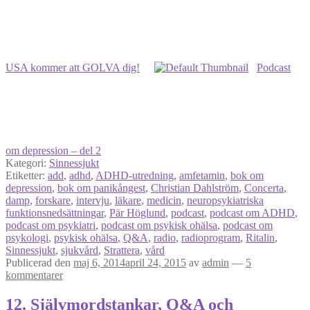
USA kommer att GOLVA dig!
Podcast
om depression – del 2
Kategori:
Sinnessjukt
Etiketter:
add
,
adhd
,
ADHD-utredning
,
amfetamin
,
bok om
depression
,
bok om panikångest
,
Christian Dahlström
,
Concerta
,
damp
,
forskare
,
intervju
,
läkare
,
medicin
,
neuropsykiatriska
funktionsnedsättningar
,
Pär Höglund
,
podcast
,
podcast om ADHD
,
podcast om psykiatri
,
podcast om psykisk ohälsa
,
podcast om
psykologi
,
psykisk ohälsa
,
Q&A
,
radio
,
radioprogram
,
Ritalin
,
Sinnessjukt
,
sjukvård
,
Strattera
,
vård
Publicerad den
maj 6, 2014
april 24, 2015
av
admin
—
5
kommentarer
12. Självmordstankar, Q&A och