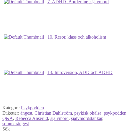
7. ADHD, Borderline, självmord
10. Resor, klass och alkoholism
13. Introversion, ADD och ADHD
Kategori:
Psykpodden
Etiketter:
ångest
,
Christian Dahlström
,
psykisk ohälsa
,
psykpodden
,
Q&A
,
Rebecca Anserud
,
självmord
,
självmordstankar
,
sommarångest
Sök