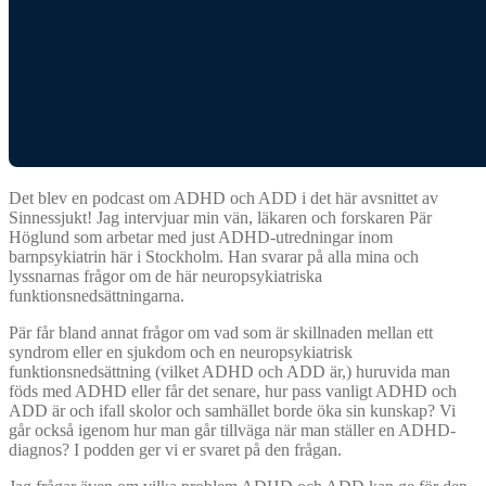
Det blev en podcast om ADHD och ADD i det här avsnittet av
Sinnessjukt! Jag intervjuar min vän, läkaren och forskaren Pär
Höglund som arbetar med just ADHD-utredningar inom
barnpsykiatrin här i Stockholm. Han svarar på alla mina och
lyssnarnas frågor om de här neuropsykiatriska
funktionsnedsättningarna.
Pär får bland annat frågor om vad som är skillnaden mellan ett
syndrom eller en sjukdom och en neuropsykiatrisk
funktionsnedsättning (vilket ADHD och ADD är,) huruvida man
föds med ADHD eller får det senare, hur pass vanligt ADHD och
ADD är och ifall skolor och samhället borde öka sin kunskap? Vi
går också igenom hur man går tillväga när man ställer en ADHD-
diagnos? I podden ger vi er svaret på den frågan.