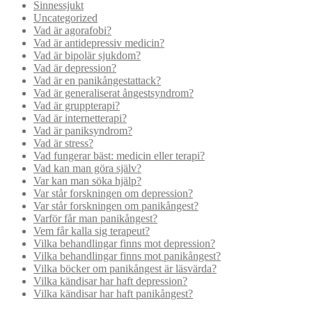
Sinnessjukt
Uncategorized
Vad är agorafobi?
Vad är antidepressiv medicin?
Vad är bipolär sjukdom?
Vad är depression?
Vad är en panikångestattack?
Vad är generaliserat ångestsyndrom?
Vad är gruppterapi?
Vad är internetterapi?
Vad är paniksyndrom?
Vad är stress?
Vad fungerar bäst: medicin eller terapi?
Vad kan man göra själv?
Var kan man söka hjälp?
Var står forskningen om depression?
Var står forskningen om panikångest?
Varför får man panikångest?
Vem får kalla sig terapeut?
Vilka behandlingar finns mot depression?
Vilka behandlingar finns mot panikångest?
Vilka böcker om panikångest är läsvärda?
Vilka kändisar har haft depression?
Vilka kändisar har haft panikångest?