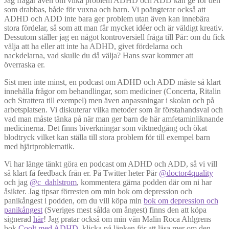
Jag frågar även om vilka problem ADHD och ADD kan ge för den
som drabbas, både för vuxna och barn. Vi poängterar också att
ADHD och ADD inte bara ger problem utan även kan innebära
stora fördelar, så som att man får mycket idéer och är väldigt kreativ.
Dessutom ställer jag en något kontroversiell fråga till Pär: om du fick
välja att ha eller att inte ha ADHD, givet fördelarna och
nackdelarna, vad skulle du då välja? Hans svar kommer att
överraska er.
Sist men inte minst, en podcast om ADHD och ADD måste så klart
innehålla frågor om behandlingar, som mediciner (Concerta, Ritalin
och Strattera till exempel) men även anpassningar i skolan och på
arbetsplatsen. Vi diskuterar vilka metoder som är förstahandsval och
vad man måste tänka på när man ger barn de här amfetaminliknande
medicinerna. Det finns biverkningar som viktnedgång och ökat
blodtryck vilket kan ställa till stora problem för till exempel barn
med hjärtproblematik.
Vi har länge tänkt göra en podcast om ADHD och ADD, så vi vill
så klart få feedback från er. På Twitter heter Pär
@doctor4quality
och jag
@c_dahlstrom
, kommentera gärna podden där om ni har
åsikter. Jag tipsar förresten om min bok om depression och
panikångest i podden, om du vill köpa min
bok om depression och
panikångest
(Sveriges mest sålda om ångest) finns den att köpa
signerad
här
! Jag pratar också om min vän Malin Roca Ahlgrens
bok
Coolt med ADHD
, klicka på länken för att läsa mer om den.