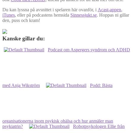
Du kan lyssna på avsnittet i spelaren här ovanför, i
Acast-appen
,
iTunes
, eller på podcastens hemsida
Sinnessjukt.se
. Hoppas ni gillar
den, puss och kram!
Kanske gillar du:
Podcast om Aspergers syndrom och ADHD
med Anja Wikström
Podd: Bästa
organisationerna inom psykisk ohälsa och hur anmäler man
psykiatrin?
Robotpsykologen Ellie från