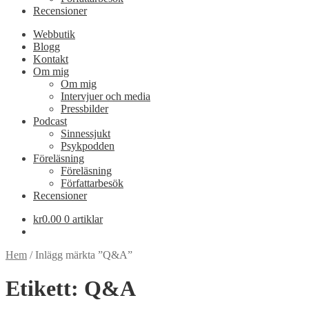
Recensioner
Webbutik
Blogg
Kontakt
Om mig
Om mig
Intervjuer och media
Pressbilder
Podcast
Sinnessjukt
Psykpodden
Föreläsning
Föreläsning
Författarbesök
Recensioner
kr
0.00
0 artiklar
Hem
/
Inlägg märkta ”Q&A”
Etikett:
Q&A