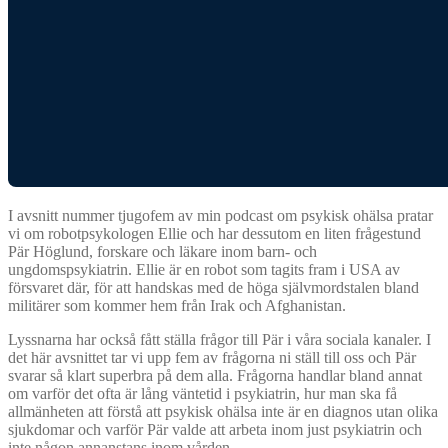
I avsnitt nummer tjugofem av min podcast om psykisk ohälsa pratar
vi om robotpsykologen Ellie och har dessutom en liten frågestund
Pär Höglund, forskare och läkare inom barn- och
ungdomspsykiatrin. Ellie är en robot som tagits fram i USA av
försvaret där, för att handskas med de höga självmordstalen bland
militärer som kommer hem från Irak och Afghanistan.
Lyssnarna har också fått ställa frågor till Pär i våra sociala kanaler. I
det här avsnittet tar vi upp fem av frågorna ni ställ till oss och Pär
svarar så klart superbra på dem alla. Frågorna handlar bland annat
om varför det ofta är lång väntetid i psykiatrin, hur man ska få
allmänheten att förstå att psykisk ohälsa inte är en diagnos utan olika
sjukdomar och varför Pär valde att arbeta inom just psykiatrin och
inte någon annanstans inom vården.