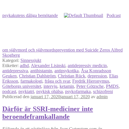
psykakutens dåliga bemötande
Podcast
om självmord och självmordsprevention med Suicide Zeros Alfred
Skogberg
Kategori:
Sinnessjukt
Etiketter:
adhd
,
Alexander Lisinski
,
antidepressiv medicin
,
antidepressiva
,
antihistamin
,
antipsykotika
,
Åsa Konradsson
Geuken
,
Christian Dahlström
,
Christian Rück
,
depression
,
Elias
Eriksson
,
farmakologi
,
fråga och svar
,
Fredrik Hieronymus
,
Göteborgs universitet
,
intervju
,
ketamin
,
Peter Götzsche
,
PMDS
,
podcast
,
psykiatri
,
psykisk ohälsa
,
psykofarmaka
,
schizofreni
Publicerad den
januari 17, 2020
januari 17, 2020
av
admin
Därför är SSRI-mediciner inte
beroendeframkallande
Följande är ett gästinlägg från Joar Guterstam som är