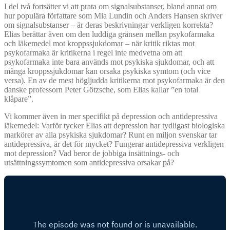
I del två fortsätter vi att prata om signalsubstanser, bland annat om
hur populära författare som Mia Lundin och Anders Hansen skriver
om signalsubstanser – är deras beskrivningar verkligen korrekta?
Elias berättar även om den luddiga gränsen mellan psykofarmaka
och läkemedel mot kroppssjukdomar – när kritik riktas mot
psykofarmaka är kritikerna i regel inte medvetna om att
psykofarmaka inte bara används mot psykiska sjukdomar, och att
många kroppssjukdomar kan orsaka psykiska symtom (och vice
versa). En av de mest högljudda kritikerna mot psykofarmaka är den
danske professorn Peter Götzsche, som Elias kallar ”en total
klåpare”.
Vi kommer även in mer specifikt på depression och antidepressiva
läkemedel: Varför tycker Elias att depression har tydligast biologiska
markörer av alla psykiska sjukdomar? Runt en miljon svenskar tar
antidepressiva, är det för mycket? Fungerar antidepressiva verkligen
mot depression? Vad beror de jobbiga insättnings- och
utsättningssymtomen som antidepressiva orsakar på?