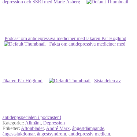
depression och SSRI med Marie Åsberg
Podcast om antidepressiva mediciner med läkaren Pär Höglund
Fakta om antidepressiva mediciner med
läkaren Pär Höglund
Sista delen av
antideppspecialen i podcasten!
Kategorier:
Allmänt
,
Depression
Etiketter:
Aftonbladet
,
André Marx
,
ångestdämpande
,
ångestsjukdomar
,
ångestsyndrom
,
antidepressiv medicin
,