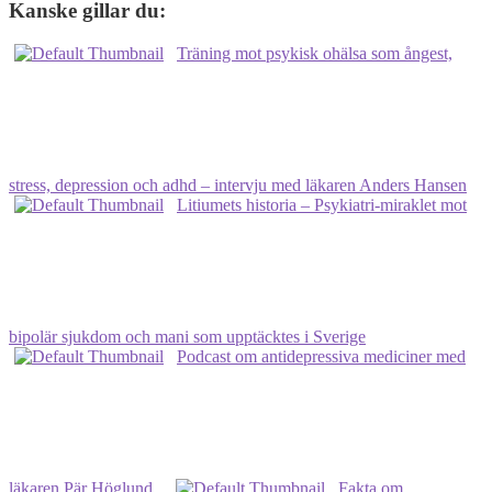
Kanske gillar du:
Träning mot psykisk ohälsa som ångest,
stress, depression och adhd – intervju med läkaren Anders Hansen
Litiumets historia ‒ Psykiatri-miraklet mot
bipolär sjukdom och mani som upptäcktes i Sverige
Podcast om antidepressiva mediciner med
läkaren Pär Höglund
Fakta om