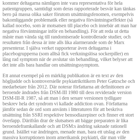
kommer deltagarna nämligen inte vara representativa för hela
patientgruppen, samtidigt som deras rapporterade besvär kan tänkas
bero på massa olika saker förutom utsättningsfenomen, exempelvis
bakomliggande problematik eller negativa förväntningseffekter (så
kallad nocebo, som är motsatsen till placebo och innebär att man har
negativa förväntningar inför en behandling). För att reda ut detta
måste man vända sig till randomiserade kontrollerade studier, och
resultaten från dessa är inte alls lika alarmerande som de Marx
presenterar. I själva verket rapporterar även deltagarna i
placebogrupperna (som alltså fick verkningslösa sockerpiller) en
lång rad symptom när de avslutar sin behandling, vilket belyser att
det inte alls bara handlar om utsättningssymptom.
Ett annat exempel på en märklig publikation är en text av den
högljudde och kontroversielle psykiatrikritikern Peter Gøtzsche och
medarbetare från 2012. Där noterar författarna att definitionen av
beroende ändrades från DSM-III 1980 till dess reviderade version
DSM-III-R 1987, så att man i den senare versionen tydligare
beskrev hela det syndrom vi kallade addiction ovan. Författarna
jämför sedan de ord som använts i litteraturen för att beskriva
utsättning från SSRI respektive bensodiazepiner och finner ett stort
överlapp. Därifrån drar de slutsatsen att bägge preparaten är lika
beroendeframkallande och att DSM:s ändring saknade rationell
grund. Istället var ändringen, menade man, bara ett utslag av den
massiva korruptionen inom amerikansk psykiatri, där man ville