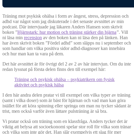
Träning mot psykisk ohälsa i form av ångest, stress, depression och
adhd var något som jag diskuterade i det senaste avsnittet av min
podcast. Där intervjuade jag läkaren Anders Hansen som skrivit
boken ”
Hjärnstark: hur motion och träning stärker din hjärna
”. Vill
ni läsa min
recension
av den boken kan ni läsa den på länken. Han
har även skrivit boken ”Fördel adhd” som släpps nu i september och
som handlar om vilka positiva sidor adhd-diagnoser kan innebära
och hur man kan ta vara på dem.
Det här avsnittet är för övrigt del 2 av 2 av här intervjun. Om du inte
redan lyssnat på första delen finns den till exempel här:
Träning och psykisk ohälsa – psykiatrikern om fysisk
aktivitet och psykisk hälsa
I den här andra delen pratar vi till exempel om vilka typer av träning
(samt i vilka doser) som är bäst för hjärnan och vad man kan göra
istället för att köra spinning eller springa om man nu tycker sådant är
trist, men också varför även lättare pulsträning är så bra.
Vi pratar också om träning som en klassfråga. Anders tycker det är
viktig att belysa att socioekonomi spelar stor roll för vilka som tränar
och vilka som inte gör det. Han slår exempelvis ett slag för mer