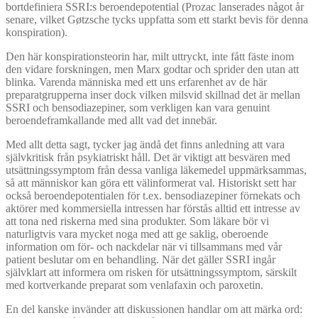
bortdefiniera SSRI:s beroendepotential (Prozac lanserades något år
senare, vilket Gøtzsche tycks uppfatta som ett starkt bevis för denna
konspiration).
Den här konspirationsteorin har, milt uttryckt, inte fått fäste inom
den vidare forskningen, men Marx godtar och sprider den utan att
blinka. Varenda människa med ett uns erfarenhet av de här
preparatgrupperna inser dock vilken milsvid skillnad det är mellan
SSRI och bensodiazepiner, som verkligen kan vara genuint
beroendeframkallande med allt vad det innebär.
Med allt detta sagt, tycker jag ändå det finns anledning att vara
självkritisk från psykiatriskt håll. Det är viktigt att besvären med
utsättningssymptom från dessa vanliga läkemedel uppmärksammas,
så att människor kan göra ett välinformerat val. Historiskt sett har
också beroendepotentialen för t.ex. bensodiazepiner förnekats och
aktörer med kommersiella intressen har förstås alltid ett intresse av
att tona ned riskerna med sina produkter. Som läkare bör vi
naturligtvis vara mycket noga med att ge saklig, oberoende
information om för- och nackdelar när vi tillsammans med vår
patient beslutar om en behandling. När det gäller SSRI ingår
självklart att informera om risken för utsättningssymptom, särskilt
med kortverkande preparat som venlafaxin och paroxetin.
En del kanske invänder att diskussionen handlar om att märka ord: