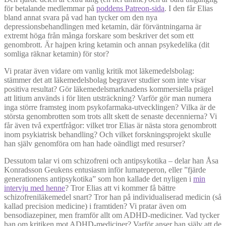
för betalande medlemmar på
poddens Patreon-sida
. I den får Elias
bland annat svara på vad han tycker om den nya
depressionsbehandlingen med ketamin, där förväntningarna är
extremt höga från många forskare som beskriver det som ett
genombrott. Är hajpen kring ketamin och annan psykedelika (dit
somliga räknar ketamin) för stor?
Vi pratar även vidare om vanlig kritik mot läkemedelsbolag:
stämmer det att läkemedelsbolag begraver studier som inte visar
positiva resultat? Gör läkemedelsmarknadens kommersiella prägel
att litium används i för liten utsträckning? Varför gör man numera
inga större framsteg inom psykofarmaka-utvecklingen? Vilka är de
största genombrotten som trots allt skett de senaste decennierna? Vi
får även två expertfrågor: vilket tror Elias är nästa stora genombrott
inom psykiatrisk behandling? Och vilket forskningsprojekt skulle
han själv genomföra om han hade oändligt med resurser?
Dessutom talar vi om schizofreni och antipsykotika – delar han Åsa
Konradsson Geukens entusiasm inför lumateperon, eller ”fjärde
generationens antipsykotika” som hon kallade det nyligen i
min
intervju med henne
? Tror Elias att vi kommer få bättre
schizofreniläkemedel snart? Tror han på individualiserad medicin (så
kallad precision medicine) i framtiden? Vi pratar även om
bensodiazepiner, men framför allt om ADHD-mediciner. Vad tycker
han om kritiken mot ADHD-mediciner? Varför anser han själv att de