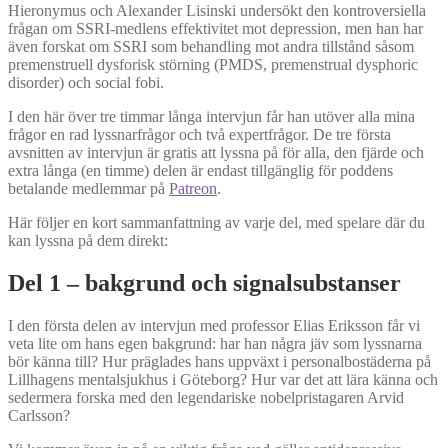
Hieronymus och Alexander Lisinski undersökt den kontroversiella
frågan om SSRI-medlens effektivitet mot depression, men han har
även forskat om SSRI som behandling mot andra tillstånd såsom
premenstruell dysforisk störning (PMDS, premenstrual dysphoric
disorder) och social fobi.
I den här över tre timmar långa intervjun får han utöver alla mina
frågor en rad lyssnarfrågor och två expertfrågor. De tre första
avsnitten av intervjun är gratis att lyssna på för alla, den fjärde och
extra långa (en timme) delen är endast tillgänglig för poddens
betalande medlemmar på
Patreon
.
Här följer en kort sammanfattning av varje del, med spelare där du
kan lyssna på dem direkt:
Del 1 – bakgrund och signalsubstanser
I den första delen av intervjun med professor Elias Eriksson får vi
veta lite om hans egen bakgrund: har han några jäv som lyssnarna
bör känna till? Hur präglades hans uppväxt i personalbostäderna på
Lillhagens mentalsjukhus i Göteborg? Hur var det att lära känna och
sedermera forska med den legendariske nobelpristagaren Arvid
Carlsson?