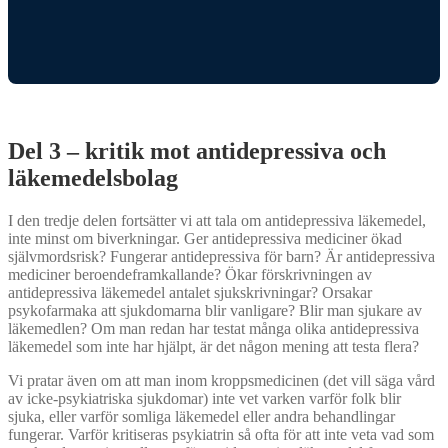
Del 3 – kritik mot antidepressiva och
läkemedelsbolag
I den tredje delen fortsätter vi att tala om antidepressiva läkemedel,
inte minst om biverkningar. Ger antidepressiva mediciner ökad
självmordsrisk? Fungerar antidepressiva för barn? Är antidepressiva
mediciner beroendeframkallande? Ökar förskrivningen av
antidepressiva läkemedel antalet sjukskrivningar? Orsakar
psykofarmaka att sjukdomarna blir vanligare? Blir man sjukare av
läkemedlen? Om man redan har testat många olika antidepressiva
läkemedel som inte har hjälpt, är det någon mening att testa flera?
Vi pratar även om att man inom kroppsmedicinen (det vill säga vård
av icke-psykiatriska sjukdomar) inte vet varken varför folk blir
sjuka, eller varför somliga läkemedel eller andra behandlingar
fungerar. Varför kritiseras psykiatrin så ofta för att inte veta vad som