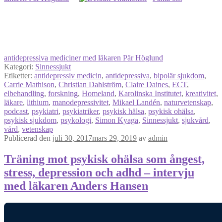
antidepressiva mediciner med läkaren Pär Höglund
Kategori:
Sinnessjukt
Etiketter:
antidepressiv medicin
,
antidepressiva
,
bipolär sjukdom
,
Carrie Mathison
,
Christian Dahlström
,
Claire Daines
,
ECT
,
elbehandling
,
forskning
,
Homeland
,
Karolinska Institutet
,
kreativitet
,
läkare
,
lithium
,
manodepressivitet
,
Mikael Landén
,
naturvetenskap
,
podcast
,
psykiatri
,
psykiatriker
,
psykisk hälsa
,
psykisk ohälsa
,
psykisk sjukdom
,
psykologi
,
Simon Kyaga
,
Sinnessjukt
,
sjukvård
,
vård
,
vetenskap
Publicerad den
juli 30, 2017
mars 29, 2019
av
admin
Träning mot psykisk ohälsa som ångest,
stress, depression och adhd – intervju
med läkaren Anders Hansen