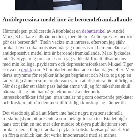
Antidepressiva medel inte är beroendeframkallande
Häromdagen publicerade Aftonbladet en
debattartikel
av André
Marx, ST-läkare i allmänmedicin, med titeln ”Antidepressiv medicin
gör oss beroende”. Titeln väckte mitt intresse, eftersom jag själv
brukar hävda raka motsatsen när jag undervisar i beroendelära: att
antidepressiva medel inte är beroendeframkallande. Marx lyckades
inte övertyga mig om sin tes och jag valde därför att tillsammans
med min kollega, psykiatern och depressionsforskaren Mikael Tiger,
skriva en
replik
som Aftonbladet publicerade redan dagen efter. Men
deras utrymme för repliker är högst begränsat och Marx tog upp en
rad viktiga ämnen som kunde vara värda att diskutera lite utförligare.
När det gäller ett såhär pass laddat ämne vill jag för säkerhets skull
nämna att jag inte har några ekonomiska eller andra
intressekonflikter i frågan, utan uttalar mig som oberoende psykiater
och forskare utifrån den mest tillförlitliga kunskap jag känner till.
Det visade sig alltså att Marx inte hade några nya sensationella
forskningsfynd att presentera som belägg för sin tes. Istället utgår
hans text från en rad mer eller mindre obskyra publikationer som
brukar citeras flitigt i radikalt psykiatrikritiska kretsar på nätet. Vid
en första anblick kan det verka imponerande med så många