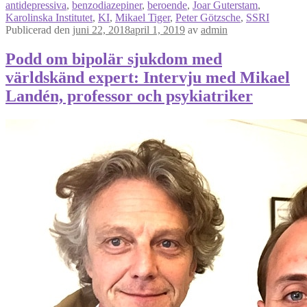
antidepressiva
,
benzodiazepiner
,
beroende
,
Joar Guterstam
,
Karolinska Institutet
,
KI
,
Mikael Tiger
,
Peter Götzsche
,
SSRI
Publicerad den
juni 22, 2018
april 1, 2019
av
admin
Podd om bipolär sjukdom med
världskänd expert: Intervju med Mikael
Landén, professor och psykiatriker