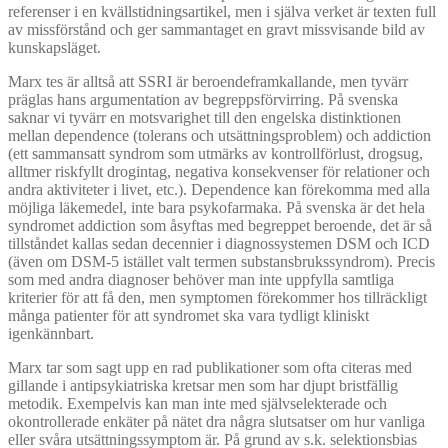
referenser i en kvällstidningsartikel, men i själva verket är texten full
av missförstånd och ger sammantaget en gravt missvisande bild av
kunskapsläget.
Marx tes är alltså att SSRI är beroendeframkallande, men tyvärr
präglas hans argumentation av begreppsförvirring. På svenska
saknar vi tyvärr en motsvarighet till den engelska distinktionen
mellan dependence (tolerans och utsättningsproblem) och addiction
(ett sammansatt syndrom som utmärks av kontrollförlust, drogsug,
alltmer riskfyllt drogintag, negativa konsekvenser för relationer och
andra aktiviteter i livet, etc.). Dependence kan förekomma med alla
möjliga läkemedel, inte bara psykofarmaka. På svenska är det hela
syndromet addiction som åsyftas med begreppet beroende, det är så
tillståndet kallas sedan decennier i diagnossystemen DSM och ICD
(även om DSM-5 istället valt termen substansbrukssyndrom). Precis
som med andra diagnoser behöver man inte uppfylla samtliga
kriterier för att få den, men symptomen förekommer hos tillräckligt
många patienter för att syndromet ska vara tydligt kliniskt
igenkännbart.
Marx tar som sagt upp en rad publikationer som ofta citeras med
gillande i antipsykiatriska kretsar men som har djupt bristfällig
metodik. Exempelvis kan man inte med självselekterade och
okontrollerade enkäter på nätet dra några slutsatser om hur vanliga
eller svåra utsättningssymptom är. På grund av s.k. selektionsbias