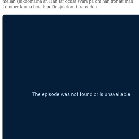
mellan sjukdomarna är. Han får också svara på om han tror att man
kommer kunna bota bipolär sjukdom i framtiden.