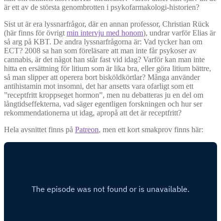
är ett av de största genombrotten i psykofarmakologi-historien?
Sist ut är era lyssnarfrågor, där en annan professor, Christian Rück
(här finns för övrigt
min intervju med honom
), undrar varför Elias är
så arg på KBT. De andra lyssnarfrågorna är: Vad tycker han om
ECT? 2008 sa han som föreläsare att man inte får psykoser av
cannabis, är det något han står fast vid idag? Varför kan man inte
hitta en ersättning för litium som är lika bra, eller göra litium bättre,
så man slipper att operera bort bisköldkörtlar? Många använder
antihistamin mot insomni, det har ansetts vara ofarligt som ett
”receptfritt kroppseget hormon”, men nu debatteras ju en del om
långtidseffekterna, vad säger egentligen forskningen och hur ser
rekommendationerna ut idag, apropå att det är receptfritt?
Hela avsnittet finns på
Patreon
, men ett kort smakprov finns här: