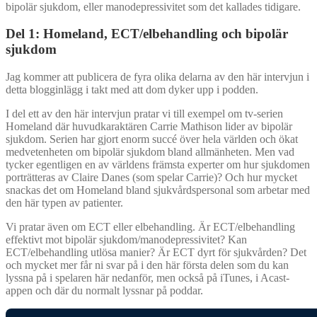
bipolär sjukdom, eller manodepressivitet som det kallades tidigare.
Del 1: Homeland, ECT/elbehandling och bipolär
sjukdom
Jag kommer att publicera de fyra olika delarna av den här intervjun i
detta blogginlägg i takt med att dom dyker upp i podden.
I del ett av den här intervjun pratar vi till exempel om tv-serien
Homeland där huvudkaraktären Carrie Mathison lider av bipolär
sjukdom. Serien har gjort enorm succé över hela världen och ökat
medvetenheten om bipolär sjukdom bland allmänheten. Men vad
tycker egentligen en av världens främsta experter om hur sjukdomen
porträtteras av Claire Danes (som spelar Carrie)? Och hur mycket
snackas det om Homeland bland sjukvårdspersonal som arbetar med
den här typen av patienter.
Vi pratar även om ECT eller elbehandling. Är ECT/elbehandling
effektivt mot bipolär sjukdom/manodepressivitet? Kan
ECT/elbehandling utlösa manier? Är ECT dyrt för sjukvården? Det
och mycket mer får ni svar på i den här första delen som du kan
lyssna på i spelaren här nedanför, men också på iTunes, i Acast-
appen och där du normalt lyssnar på poddar.