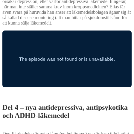
orsakar depression, eller varför antidepressiva läkemedel fungerar,
när man inte ställer samma krav inom kroppsmedicinen? Elias får
även svara på huruvida han anser att läkemedelsbolagen ägnar sig åt
så kallad disease montering (att man hittar på sjukdomstillstånd för
att kunna sälja läkemedel).
Del 4 – nya antidepressiva, antipsykotika
och ADHD-läkemedel
Den fjärde delen är extra lång (en hel timme) och är bara tillgänglig