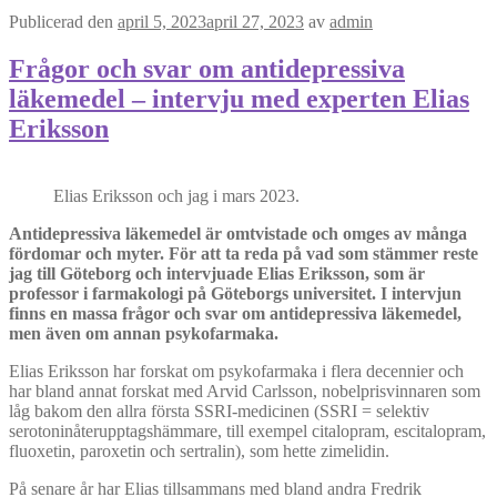
Publicerad den
april 5, 2023
april 27, 2023
av
admin
Frågor och svar om antidepressiva
läkemedel – intervju med experten Elias
Eriksson
Elias Eriksson och jag i mars 2023.
Antidepressiva läkemedel är omtvistade och omges av många
fördomar och myter. För att ta reda på vad som stämmer reste
jag till Göteborg och intervjuade Elias Eriksson, som är
professor i farmakologi på Göteborgs universitet. I intervjun
finns en massa frågor och svar om antidepressiva läkemedel,
men även om annan psykofarmaka.
Elias Eriksson har forskat om psykofarmaka i flera decennier och
har bland annat forskat med Arvid Carlsson, nobelprisvinnaren som
låg bakom den allra första SSRI-medicinen (SSRI = selektiv
serotoninåterupptagshämmare, till exempel citalopram, escitalopram,
fluoxetin, paroxetin och sertralin), som hette zimelidin.
På senare år har Elias tillsammans med bland andra Fredrik