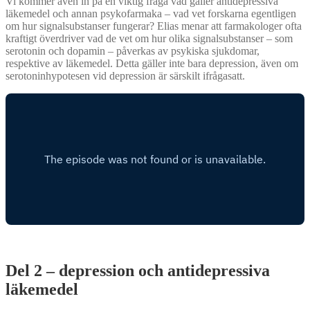
Vi kommer även in på en viktig fråga vad gäller antidepressiva
läkemedel och annan psykofarmaka – vad vet forskarna egentligen
om hur signalsubstanser fungerar? Elias menar att farmakologer ofta
kraftigt överdriver vad de vet om hur olika signalsubstanser – som
serotonin och dopamin – påverkas av psykiska sjukdomar,
respektive av läkemedel. Detta gäller inte bara depression, även om
serotoninhypotesen vid depression är särskilt ifrågasatt.
Del 2 – depression och antidepressiva
läkemedel