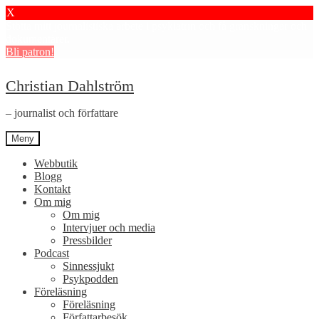
X
Stötta mitt journalistiska arbete i psykiatrin och få granskningar och
dokumentärer.
Bli patron!
Hoppa
Hoppa
Christian Dahlström
till
till
navigering
innehåll
– journalist och författare
Meny
Webbutik
Blogg
Kontakt
Om mig
Om mig
Intervjuer och media
Pressbilder
Podcast
Sinnessjukt
Psykpodden
Föreläsning
Föreläsning
Författarbesök