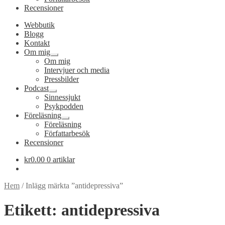
Recensioner
Webbutik
Blogg
Kontakt
Om mig
Expandera
Om mig
undermeny
Intervjuer och media
Pressbilder
Podcast
Expandera
Sinnessjukt
undermeny
Psykpodden
Föreläsning
Expandera
Föreläsning
undermeny
Författarbesök
Recensioner
kr
0.00
0 artiklar
Hem
/
Inlägg märkta ”antidepressiva”
Etikett:
antidepressiva