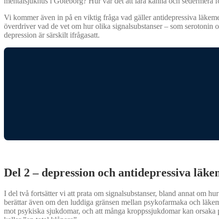
mentalsjukhus i Göteborg? Hur var det att lära känna och sedermera 
Vi kommer även in på en viktig fråga vad gäller antidepressiva läkem
överdriver vad de vet om hur olika signalsubstanser – som serotonin 
depression är särskilt ifrågasatt.
Del 2 – depression och antidepressiva läk
I del två fortsätter vi att prata om signalsubstanser, bland annat om
berättar även om den luddiga gränsen mellan psykofarmaka och läkeme
mot psykiska sjukdomar, och att många kroppssjukdomar kan orsaka p