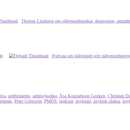
Therese Lindgren om självmordstankar, depression, utmatt
de
Podcast om självmord och självmordsprev
siva
,
antihistamin
,
antipsykotika
,
Åsa Konradsson Geuken
,
Christian D
etamin
,
Peter Götzsche
,
PMDS
,
podcast
,
psykiatri
,
psykisk ohälsa
,
psy