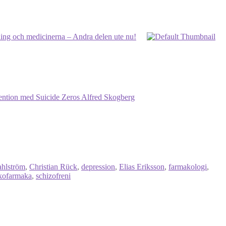
ning och medicinerna – Andra delen ute nu!
ention med Suicide Zeros Alfred Skogberg
ahlström
,
Christian Rück
,
depression
,
Elias Eriksson
,
farmakologi
,
kofarmaka
,
schizofreni