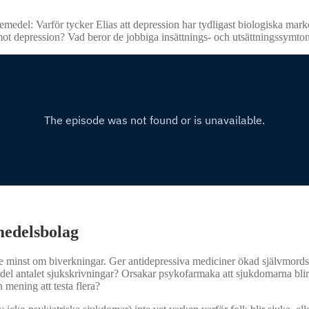
medel: Varför tycker Elias att depression har tydligast biologiska mar
 mot depression? Vad beror de jobbiga insättnings- och utsättningssymt
medelsbolag
 inte minst om biverkningar. Ger antidepressiva mediciner ökad självmord
el antalet sjukskrivningar? Orsakar psykofarmaka att sjukdomarna blir
 mening att testa flera?