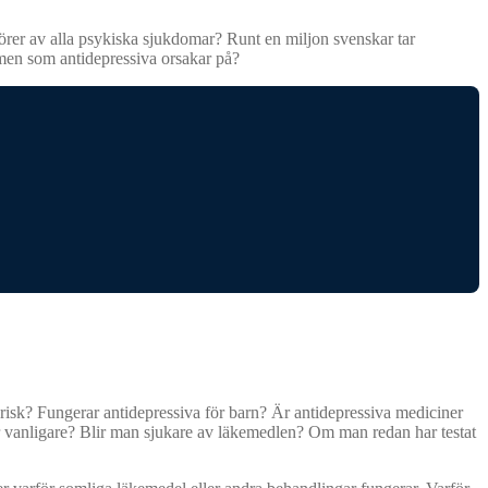
körer av alla psykiska sjukdomar? Runt en miljon svenskar tar
omen som antidepressiva orsakar på?
srisk? Fungerar antidepressiva för barn? Är antidepressiva mediciner
 vanligare? Blir man sjukare av läkemedlen? Om man redan har testat