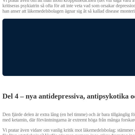
Vi pratar även om att man inom kroppsmedicinen (det vill säga vård av 
kritiseras psykiatrin så ofta för att inte veta vad som orsakar depres
han anser att läkemedelsbolagen ägnar sig åt så kallad disease monterin
Del 4 – nya antidepressiva, antipsykotik
Den fjärde delen är extra lång (en hel timme) och är bara tillgänglig
med ketamin, där förväntningarna är extremt höga från många forskare
Vi pratar även vidare om vanlig kritik mot läkemedelsbolag: stämmer d