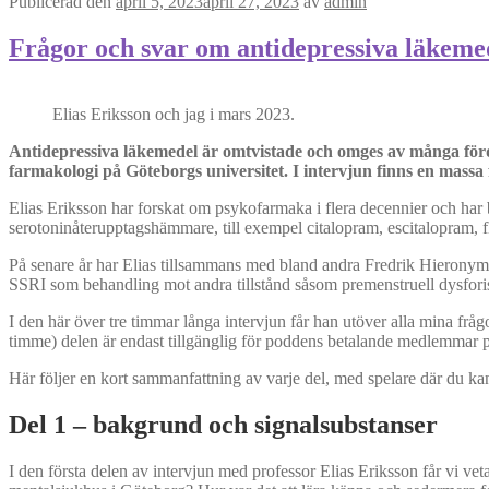
Publicerad den
april 5, 2023
april 27, 2023
av
admin
Frågor och svar om antidepressiva läkemed
Elias Eriksson och jag i mars 2023.
Antidepressiva läkemedel är omtvistade och omges av många fördo
farmakologi på Göteborgs universitet. I intervjun finns en mas
Elias Eriksson har forskat om psykofarmaka i flera decennier och har
serotoninåterupptagshämmare, till exempel citalopram, escitalopram, fl
På senare år har Elias tillsammans med bland andra Fredrik Hieronym
SSRI som behandling mot andra tillstånd såsom premenstruell dysfori
I den här över tre timmar långa intervjun får han utöver alla mina frågor
timme) delen är endast tillgänglig för poddens betalande medlemmar 
Här följer en kort sammanfattning av varje del, med spelare där du ka
Del 1 – bakgrund och signalsubstanser
I den första delen av intervjun med professor Elias Eriksson får vi v