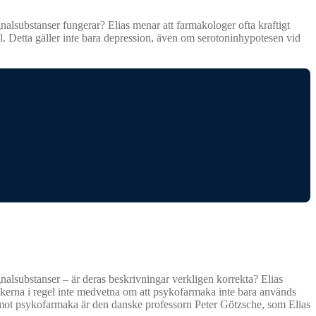
alsubstanser fungerar? Elias menar att farmakologer ofta kraftigt
. Detta gäller inte bara depression, även om serotoninhypotesen vid
nalsubstanser – är deras beskrivningar verkligen korrekta? Elias
kerna i regel inte medvetna om att psykofarmaka inte bara används
mot psykofarmaka är den danske professorn Peter Götzsche, som Elias