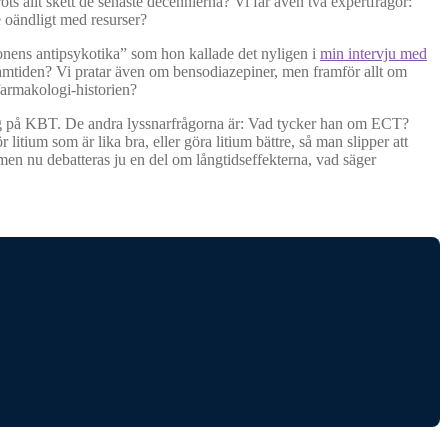
s allt skett de senaste decennierna? Vi får även två expertfrågor:
e oändligt med resurser?
onens antipsykotika” som hon kallade det nyligen i
min intervju med
framtiden? Vi pratar även om bensodiazepiner, men framför allt om
armakologi-historien?
 arg på KBT. De andra lyssnarfrågorna är: Vad tycker han om ECT?
litium som är lika bra, eller göra litium bättre, så man slipper att
men nu debatteras ju en del om långtidseffekterna, vad säger