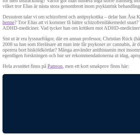
för liten utsträckning? Varför gör man numera inga större framsteg in
vilket tror Elias är nästa stora genombrott inom psykiatrisk behandli
Dessutom talar vi om schizofreni och antipsykotika – delar han Åsa K
henne
? Tror Elias att vi kommer få bättre schizofreniläkemedel snart
ADHD-mediciner. Vad tycker han om kritiken mot ADHD-mediciner? Var
Sist ut är era lyssnarfrågor, där en annan professor, Christian Rück (hä
2008 sa han som föreläsare att man inte får psykoser av cannabis, är det
operera bort bisköldkörtlar? Många använder antihistamin mot insomni,
egentligen forskningen och hur ser rekommendationerna ut idag, apropå 
Hela avsnittet finns på
Patreon
, men ett kort smakprov finns här: