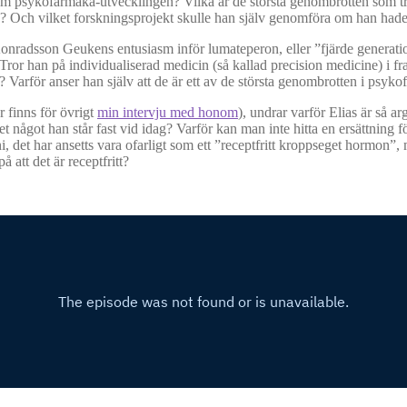
om psykofarmaka-utvecklingen? Vilka är de största genombrotten som trot
ng? Och vilket forskningsprojekt skulle han själv genomföra om han had
onradsson Geukens entusiasm inför lumateperon, eller ”fjärde generati
? Tror han på individualiserad medicin (så kallad precision medicine) i 
för anser han själv att de är ett av de största genombrotten i psykof
r finns för övrigt
min intervju med honom
), undrar varför Elias är så
 något han står fast vid idag? Varför kan man inte hitta en ersättning för 
 det har ansetts vara ofarligt som ett ”receptfritt kroppseget hormon”, 
att det är receptfritt?