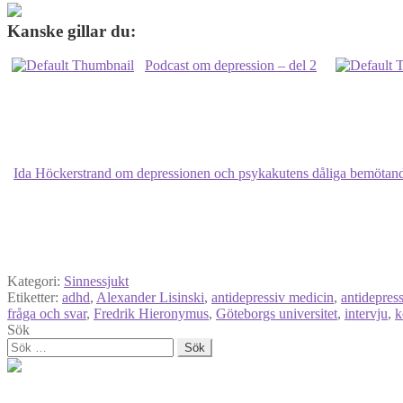
Kanske gillar du:
Podcast om depression – del 2
Ida Höckerstrand om depressionen och psykakutens dåliga bemötan
Kategori:
Sinnessjukt
Etiketter:
adhd
,
Alexander Lisinski
,
antidepressiv medicin
,
antidepres
fråga och svar
,
Fredrik Hieronymus
,
Göteborgs universitet
,
intervju
,
k
Sök
Sök
efter: