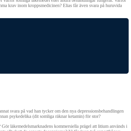
er varför somliga läkemedel eller andra behandlingar fungerar. Varför
er samma krav inom kroppsmedicinen? Elias får även svara på huruvida
d annat svara på vad han tycker om den nya depressionsbehandlingen
nan psykedelika (dit somliga räknar ketamin) för stor?
at? Gör läkemedelsmarknadens kommersiella prägel att litium används i