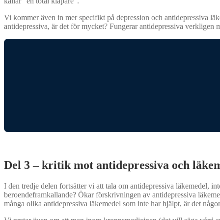
kallar ”en total klåpare”.
Vi kommer även in mer specifikt på depression och antidepressiva läke
antidepressiva, är det för mycket? Fungerar antidepressiva verkligen
Del 3 – kritik mot antidepressiva och läke
I den tredje delen fortsätter vi att tala om antidepressiva läkemedel,
beroendeframkallande? Ökar förskrivningen av antidepressiva läkemed
många olika antidepressiva läkemedel som inte har hjälpt, är det någon