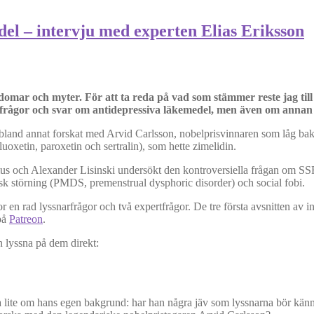
el – intervju med experten Elias Eriksson
mar och myter. För att ta reda på vad som stämmer reste jag till 
sa frågor och svar om antidepressiva läkemedel, men även om anna
 bland annat forskat med Arvid Carlsson, nobelprisvinnaren som låg ba
uoxetin, paroxetin och sertralin), som hette zimelidin.
us och Alexander Lisinski undersökt den kontroversiella frågan om SSR
sk störning (PMDS, premenstrual dysphoric disorder) och social fobi.
 en rad lyssnarfrågor och två expertfrågor. De tre första avsnitten av int
på
Patreon
.
n lyssna på dem direkt:
eta lite om hans egen bakgrund: har han några jäv som lyssnarna bör kän