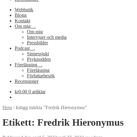
Webbutik
Blogg
Kontakt
Om mig
Expandera
Om mig
undermeny
Intervjuer och media
Pressbilder
Podcast
Expandera
Sinnessjukt
undermeny
Psykpodden
Föreläsning
Expandera
Föreläsning
undermeny
Författarbesök
Recensioner
kr
0.00
0 artiklar
Hem
/
Inlägg märkta ”Fredrik Hieronymus”
Etikett:
Fredrik Hieronymus