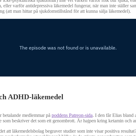
icke-psykiatriska sjukdomar) inte vet varken varför folk blir sjuka, ell
sion, eller varför antidepressiva läkemedel fungerar, när man inte ställ
g (att man hittar på sjukdomstillstånd för att kunna sälja läkemedel).
a och ADHD-läkemedel
 för betalande medlemmar på
poddens Patreon-sida
. I den får Elias blan
 som beskriver det som ett genombrott. Är hajpen kring ketamin och an
et att läkemedelsbolag begraver studier som inte visar positiva result