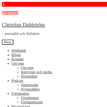
X
Stötta mitt journalistiska arbete i psykiatrin och få granskningar och 
Bli patron!
Hoppa
Hoppa
Christian Dahlström
till
till
navigering
innehåll
– journalist och författare
Meny
Webbutik
Blogg
Kontakt
Om mig
Om mig
Intervjuer och media
Pressbilder
Podcast
Sinnessjukt
Psykpodden
Föreläsning
Föreläsning
Författarbesök
Recensioner