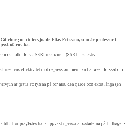
Göteborg och intervjuade Elias Eriksson, som är professor i
n psykofarmaka.
kom den allra första SSRI-medicinen (SSRI = selektiv
I-medlens effektivitet mot depression, men han har även forskat om
ervjun är gratis att lyssna på för alla, den fjärde och extra långa (en
na till? Hur präglades hans uppväxt i personalbostäderna på Lillhagens