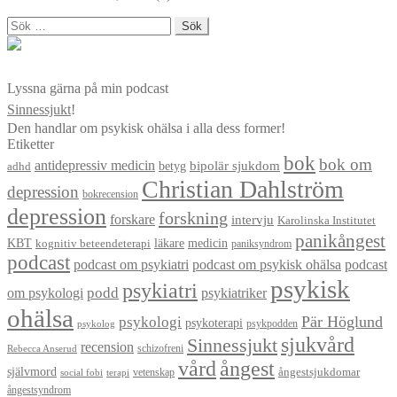
Sök
efter:
Lyssna gärna på min podcast
Sinnessjukt
!
Den handlar om psykisk ohälsa i alla dess former!
Etiketter
bok
bok om
antidepressiv medicin
betyg
bipolär sjukdom
adhd
Christian Dahlström
depression
bokrecension
depression
forskning
forskare
intervju
Karolinska Institutet
panikångest
KBT
läkare
medicin
kognitiv beteendeterapi
paniksyndrom
podcast
podcast om psykiatri
podcast om psykisk ohälsa
podcast
psykisk
psykiatri
om psykologi
podd
psykiatriker
ohälsa
Pär Höglund
psykologi
psykoterapi
psykpodden
psykolog
sjukvård
Sinnessjukt
recension
schizofreni
Rebecca Anserud
vård
ångest
självmord
ångestsjukdomar
vetenskap
social fobi
terapi
ångestsyndrom