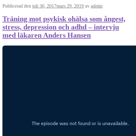
Publicerad den
juli 30, 2017
mars 29, 2019
av
admin
Träning mot psykisk ohälsa som ångest,
stress, depression och adhd – intervju
med läkaren Anders Hansen