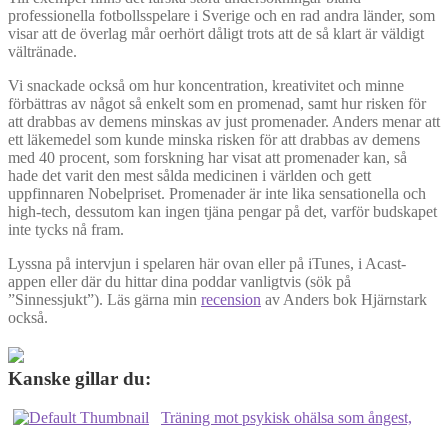
professionella fotbollsspelare i Sverige och en rad andra länder, som
visar att de överlag mår oerhört dåligt trots att de så klart är väldigt
vältränade.
Vi snackade också om hur koncentration, kreativitet och minne
förbättras av något så enkelt som en promenad, samt hur risken för
att drabbas av demens minskas av just promenader. Anders menar att
ett läkemedel som kunde minska risken för att drabbas av demens
med 40 procent, som forskning har visat att promenader kan, så
hade det varit den mest sålda medicinen i världen och gett
uppfinnaren Nobelpriset. Promenader är inte lika sensationella och
high-tech, dessutom kan ingen tjäna pengar på det, varför budskapet
inte tycks nå fram.
Lyssna på intervjun i spelaren här ovan eller på iTunes, i Acast-
appen eller där du hittar dina poddar vanligtvis (sök på
”Sinnessjukt”). Läs gärna min
recension
av Anders bok Hjärnstark
också.
Kanske gillar du:
Träning mot psykisk ohälsa som ångest,