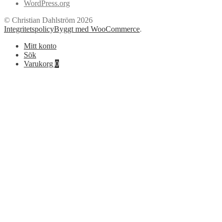
WordPress.org
© Christian Dahlström 2026
Integritetspolicy
Byggt med WooCommerce
.
Mitt konto
Sök
Varukorg
0