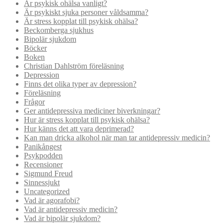
Är psykisk ohälsa vanligt?
Är psykiskt sjuka personer våldsamma?
Är stress kopplat till psykisk ohälsa?
Beckomberga sjukhus
Bipolär sjukdom
Böcker
Boken
Christian Dahlström föreläsning
Depression
Finns det olika typer av depression?
Föreläsning
Frågor
Ger antidepressiva mediciner biverkningar?
Hur är stress kopplat till psykisk ohälsa?
Hur känns det att vara deprimerad?
Kan man dricka alkohol när man tar antidepressiv medicin?
Panikångest
Psykpodden
Recensioner
Sigmund Freud
Sinnessjukt
Uncategorized
Vad är agorafobi?
Vad är antidepressiv medicin?
Vad är bipolär sjukdom?