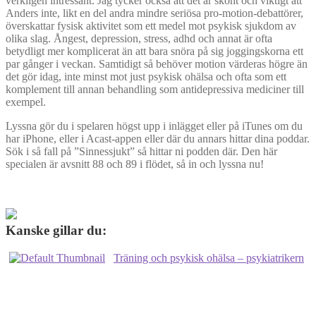
verkligen intressant. Jag tycker också att det är skönt och viktigt att
Anders inte, likt en del andra mindre seriösa pro-motion-debattörer,
överskattar fysisk aktivitet som ett medel mot psykisk sjukdom av
olika slag. Ångest, depression, stress, adhd och annat är ofta
betydligt mer komplicerat än att bara snöra på sig joggingskorna ett
par gånger i veckan. Samtidigt så behöver motion värderas högre än
det gör idag, inte minst mot just psykisk ohälsa och ofta som ett
komplement till annan behandling som antidepressiva mediciner till
exempel.
Lyssna gör du i spelaren högst upp i inlägget eller på iTunes om du
har iPhone, eller i Acast-appen eller där du annars hittar dina poddar.
Sök i så fall på ”Sinnessjukt” så hittar ni podden där. Den här
specialen är avsnitt 88 och 89 i flödet, så in och lyssna nu!
Kanske gillar du:
Träning och psykisk ohälsa – psykiatrikern