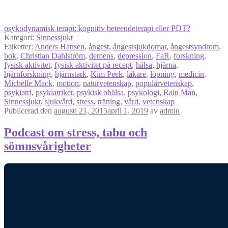
psykodynamisk terapi: kognitiv beteendeterapi eller PDT?
Kategori:
Sinnessjukt
Etiketter:
Anders Hansen
,
ångest
,
ångestsjukdomar
,
ångestsyndrom
,
bok
,
Christian Dahlström
,
demens
,
depression
,
FaR
,
forskning
,
fysisk aktivitet
,
fysisk aktivitet på recept
,
hälsa
,
hjärna
,
hjärnforskning
,
hjärnstark
,
Kim Peek
,
läkare
,
löpning
,
medicin
,
Michelle Mack
,
motion
,
naturvetenskap
,
populärvetenskap
,
psykiatri
,
psykiatriker
,
psykisk ohälsa
,
psykologi
,
Rain Man
,
Sinnessjukt
,
sjukvård
,
stress
,
träning
,
vård
,
vetenskap
Publicerad den
augusti 21, 2015
april 1, 2019
av
admin
Podcast om stress, tabu och
sömnsvårigheter