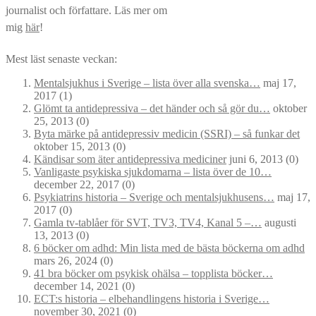
journalist och författare. Läs mer om
mig
här
!
Mest läst senaste veckan:
Mentalsjukhus i Sverige – lista över alla svenska…
maj 17,
2017
(1)
Glömt ta antidepressiva – det händer och så gör du…
oktober
25, 2013
(0)
Byta märke på antidepressiv medicin (SSRI) – så funkar det
oktober 15, 2013
(0)
Kändisar som äter antidepressiva mediciner
juni 6, 2013
(0)
Vanligaste psykiska sjukdomarna – lista över de 10…
december 22, 2017
(0)
Psykiatrins historia – Sverige och mentalsjukhusens…
maj 17,
2017
(0)
Gamla tv-tablåer för SVT, TV3, TV4, Kanal 5 –…
augusti
13, 2013
(0)
6 böcker om adhd: Min lista med de bästa böckerna om adhd
mars 26, 2024
(0)
41 bra böcker om psykisk ohälsa – topplista böcker…
december 14, 2021
(0)
ECT:s historia – elbehandlingens historia i Sverige…
november 30, 2021
(0)