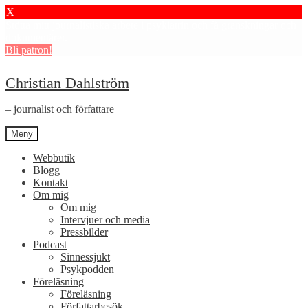
X
Stötta mitt journalistiska arbete i psykiatrin och få granskningar och
dokumentärer.
Bli patron!
Hoppa
Hoppa
Christian Dahlström
till
till
navigering
innehåll
– journalist och författare
Meny
Webbutik
Blogg
Kontakt
Om mig
Om mig
Intervjuer och media
Pressbilder
Podcast
Sinnessjukt
Psykpodden
Föreläsning
Föreläsning
Författarbesök