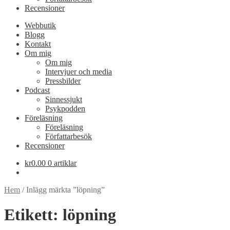
Recensioner
Webbutik
Blogg
Kontakt
Om mig
Om mig
Intervjuer och media
Pressbilder
Podcast
Sinnessjukt
Psykpodden
Föreläsning
Föreläsning
Författarbesök
Recensioner
kr
0.00
0 artiklar
Hem
/
Inlägg märkta ”löpning”
Etikett:
löpning