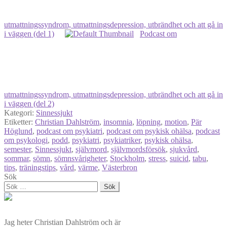
utmattningssyndrom, utmattningsdepression, utbrändhet och att gå in
i väggen (del 1)
Podcast om
utmattningssyndrom, utmattningsdepression, utbrändhet och att gå in
i väggen (del 2)
Kategori:
Sinnessjukt
Etiketter:
Christian Dahlström
,
insomnia
,
löpning
,
motion
,
Pär
Höglund
,
podcast om psykiatri
,
podcast om psykisk ohälsa
,
podcast
om psykologi
,
podd
,
psykiatri
,
psykiatriker
,
psykisk ohälsa
,
semester
,
Sinnessjukt
,
självmord
,
självmordsförsök
,
sjukvård
,
sommar
,
sömn
,
sömnsvårigheter
,
Stockholm
,
stress
,
suicid
,
tabu
,
tips
,
träningstips
,
vård
,
värme
,
Västerbron
Sök
Sök
efter:
Jag heter Christian Dahlström och är