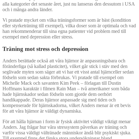
alla kategorier det senaste året, just nu lanseras den dessutom i USA
och i många andra länder.
Vi pratade mycket om vilka träningsformer som är bäst (kondition
eller styrketräning till exempel), vilka doser som är optimala och vad
han rekommenderar till sina egna patienter vid problem med till
exempel med depression eller stress.
Träning mot stress och depression
Anders berättade också att våra hjärnor är anpassningsbara och
föränderliga (så kallad plasticitet), vilket går stick i stäv med den
seglivade myten som säger att vi har ett visst antal hjärnceller sedan
födseln som sedan sakta förbrukas. Vi pratade till exempel om
Michelle Mack och savanten Kim Peek – förlagan till Dustin
Hoffmans karaktär i filmen Rain Man – två amerikaner som båda
hade hjärnskador sedan födseln som gjorde dem oerhört
handikappade. Deras hjärnor anpassade sig med tiden och
kompenserade för hjärnskadorna, vilket Anders menar är ett bevis
för att våra hjärnor är väldigt dynamiska.
För att hålla hjärnan i form är fysisk aktivitet väldigt viktigt menar
Anders. Jag frågar hur våra stressystem påverkas av träning och
varför vissa väldigt vältränade människor ändå blir psykiskt sjuka.
Till exempel finns det färska stora undersökningar bland