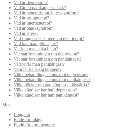
Vad är depression?
Vad är en panikångestattack?
Vad är generaliserat ångestsyndrom?
Vad är gruppterapi?
Vad är internetterapi?
Vad är paniksyndrom?
Vad är stress?
Vad fungerar bäst: medicin eller terapi?
Vad kan man göra själv?
Var kan man söka hjälp?
Var står forskningen om depression?
Var står forskningen om panikångest?
Varför får man panikångest?
Vem får kalla sig terapeut?
Vilka behandlingar finns mot depression?
Vilka behandlingar finns mot panikångest?
Vilka böcker om panikångest är läsvärda?
Vilka kändisar har haft depression?
Vilka kändisar har haft panikångest?
Meta
Logga in
Flöde för inlägg
Flöde för kommentarer