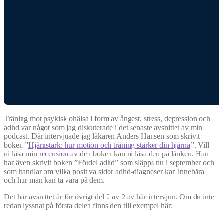
Träning mot psykisk ohälsa i form av ångest, stress, depression och
adhd var något som jag diskuterade i det senaste avsnittet av min
podcast. Där intervjuade jag läkaren Anders Hansen som skrivit
boken ”
Hjärnstark: hur motion och träning stärker din hjärna
”. Vill
ni läsa min
recension
av den boken kan ni läsa den på länken. Han
har även skrivit boken ”Fördel adhd” som släpps nu i september och
som handlar om vilka positiva sidor adhd-diagnoser kan innebära
och hur man kan ta vara på dem.
Det här avsnittet är för övrigt del 2 av 2 av här intervjun. Om du inte
redan lyssnat på första delen finns den till exempel här: