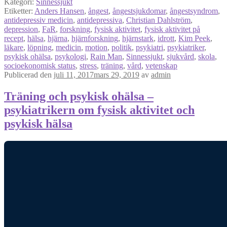
Kategori:
Sinnessjukt
Etiketter:
Anders Hansen
,
ångest
,
ångestsjukdomar
,
ångestsyndrom
,
antidepressiv medicin
,
antidepressiva
,
Christian Dahlström
,
depression
,
FaR
,
forskning
,
fysisk aktivitet
,
fysisk aktivitet på
recept
,
hälsa
,
hjärna
,
hjärnforskning
,
hjärnstark
,
idrott
,
Kim Peek
,
läkare
,
löpning
,
medicin
,
motion
,
politik
,
psykiatri
,
psykiatriker
,
psykisk ohälsa
,
psykologi
,
Rain Man
,
Sinnessjukt
,
sjukvård
,
skola
,
socioekonomisk status
,
stress
,
träning
,
vård
,
vetenskap
Publicerad den
juli 11, 2017
mars 29, 2019
av
admin
Träning och psykisk ohälsa –
psykiatrikern om fysisk aktivitet och
psykisk hälsa