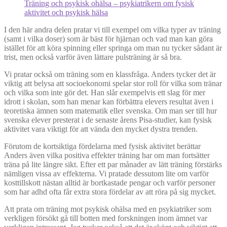
Träning och psykisk ohälsa – psykiatrikern om fysisk
aktivitet och psykisk hälsa
I den här andra delen pratar vi till exempel om vilka typer av träning
(samt i vilka doser) som är bäst för hjärnan och vad man kan göra
istället för att köra spinning eller springa om man nu tycker sådant är
trist, men också varför även lättare pulsträning är så bra.
Vi pratar också om träning som en klassfråga. Anders tycker det är
viktig att belysa att socioekonomi spelar stor roll för vilka som tränar
och vilka som inte gör det. Han slår exempelvis ett slag för mer
idrott i skolan, som han menar kan förbättra elevers resultat även i
teoretiska ämnen som matematik eller svenska. Om man ser till hur
svenska elever presterat i de senaste årens Pisa-studier, kan fysisk
aktivitet vara viktigt för att vända den mycket dystra trenden.
Förutom de kortsiktiga fördelarna med fysisk aktivitet berättar
Anders även vilka positiva effekter träning har om man fortsätter
träna på lite längre sikt. Efter ett par månader av lätt träning förstärks
nämligen vissa av effekterna. Vi pratade dessutom lite om varför
kosttillskott nästan alltid är bortkastade pengar och varför personer
som har adhd ofta får extra stora fördelar av att röra på sig mycket.
Att prata om träning mot psykisk ohälsa med en psykiatriker som
verkligen försökt gå till botten med forskningen inom ämnet var