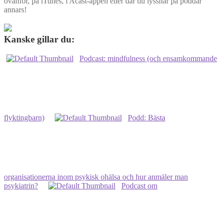
ovanför, på iTunes, i Acast-appen eller där du lyssnar på poddar
annars!
Kanske gillar du:
Podcast: mindfulness (och ensamkommande
flyktingbarn)
Podd: Bästa
organisationerna inom psykisk ohälsa och hur anmäler man
psykiatrin?
Podcast om