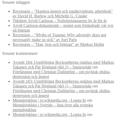
Senaste inläggen
Recension – “Hantera ångest och paniksyndrom: arbetsbok”
av David H. Barlow och Michelle G. Craske
Tidslinje Arvid Carlsson – Nobelpristagarens liv år för år
Arvid Carlsson-dokumentär – geniet som förändrade vår syn
på hjärnan
Recension – “Myths of Trauma: Why adversity does not
necessarily make us sick” av Joel Paris
Recension – ”Han, hon och hjärnan” av Markus Heilig
Senaste kommentarer
Avsnitt 184: Uppföljning Beckomberga sjukhus med Markus
Takanen och Pär Höglund (del 2) – Sinnessjukt
om
Föreläsning med Christian Dahlström – om psykisk ohälsa,
depression och ångest
Avsnitt 183: Uppföljning Beckomberga sjukhus med Markus
Takanen och Pär Höglund (del 1) – Sinnessjukt
om
Föreläsning med Christian Dahlström – om psykisk ohälsa,
depression och ångest
Mentalsjukhus | sv.wikipedia.org - Logga In
om
Mentalsjukhus i Sverige – lista över alla svenska
mentalsjukhus
Mentalsjukhus | sv.wikipedia.org - Logga In
om