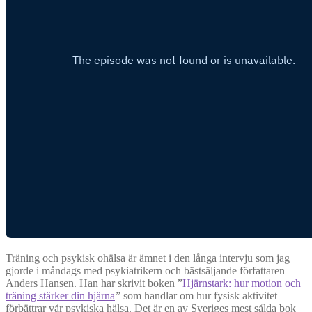
Träning och psykisk ohälsa är ämnet i den långa intervju som jag
gjorde i måndags med psykiatrikern och bästsäljande författaren
Anders Hansen. Han har skrivit boken ”
Hjärnstark: hur motion och
träning stärker din hjärna
” som handlar om hur fysisk aktivitet
förbättrar vår psykiska hälsa. Det är en av Sveriges mest sålda bok