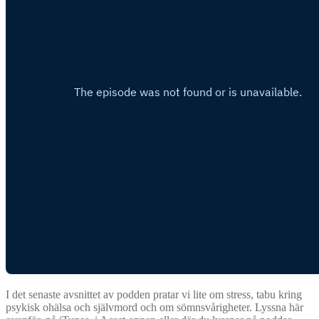
I det senaste avsnittet av podden pratar vi lite om stress, tabu kring
psykisk ohälsa och självmord och om sömnsvårigheter. Lyssna här