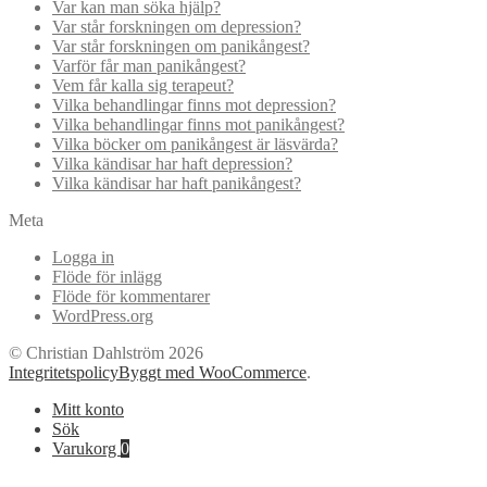
Var kan man söka hjälp?
Var står forskningen om depression?
Var står forskningen om panikångest?
Varför får man panikångest?
Vem får kalla sig terapeut?
Vilka behandlingar finns mot depression?
Vilka behandlingar finns mot panikångest?
Vilka böcker om panikångest är läsvärda?
Vilka kändisar har haft depression?
Vilka kändisar har haft panikångest?
Meta
Logga in
Flöde för inlägg
Flöde för kommentarer
WordPress.org
© Christian Dahlström 2026
Integritetspolicy
Byggt med WooCommerce
.
Mitt konto
Sök
Varukorg
0