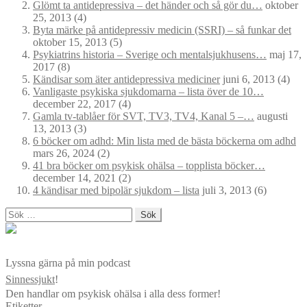
Glömt ta antidepressiva – det händer och så gör du…
oktober
25, 2013
(4)
Byta märke på antidepressiv medicin (SSRI) – så funkar det
oktober 15, 2013
(5)
Psykiatrins historia – Sverige och mentalsjukhusens…
maj 17,
2017
(8)
Kändisar som äter antidepressiva mediciner
juni 6, 2013
(4)
Vanligaste psykiska sjukdomarna – lista över de 10…
december 22, 2017
(4)
Gamla tv-tablåer för SVT, TV3, TV4, Kanal 5 –…
augusti
13, 2013
(3)
6 böcker om adhd: Min lista med de bästa böckerna om adhd
mars 26, 2024
(2)
41 bra böcker om psykisk ohälsa – topplista böcker…
december 14, 2021
(2)
4 kändisar med bipolär sjukdom – lista
juli 3, 2013
(6)
Sök
efter:
Lyssna gärna på min podcast
Sinnessjukt
!
Den handlar om psykisk ohälsa i alla dess former!
Etiketter