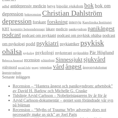
bok
bok om
antidepressiv medicin
betyg
bipolär sjukdom
adhd
Christian Dahlström
depression
bokrecension
depression
forskning
forskare
intervju
Karolinska Institutet
panikångest
KBT
läkare
medicin
kognitiv beteendeterapi
paniksyndrom
podcast
podcast om psykiatri
podcast om psykisk ohälsa
podcast
psykisk
psykiatri
om psykologi
podd
psykiatriker
ohälsa
Pär Höglund
psykologi
psykoterapi
psykpodden
psykolog
sjukvård
Sinnessjukt
recension
schizofreni
Rebecca Anserud
vård
ångest
självmord
ångestsjukdomar
vetenskap
social fobi
terapi
ångestsyndrom
Senaste inläggen
Recension – “Hantera ångest och paniksyndrom: arbetsbok”
av David H. Barlow och Michelle G. Craske
Tidslinje Arvid Carlsson – Nobelpristagarens liv år för år
Arvid Carlsson-dokumentär – geniet som förändrade vår syn
på hjärnan
Recension – “Myths of Trauma: Why adversity does not
necessarily make us sick” av Joel Paris