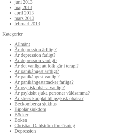
juni 2013
maj 2013
april 2013
mars 2013
februari 2013
Kategorier
Allmänt
Är depression ärftligt?
Är depression farligt?
Är depression vanligt?
Är det vanligt att folk går i terapi?
Är panikångest ärftligt?
Är panikångest vanligt?
Är panikångestattacker farliga?
Är psykisk ohälsa vanligt?
Är psykiskt sjuka personer våldsamma?
Är stress kopplat till psykisk ohälsa?
Beckomberga sjukhus
Bipolär sjukdom
Böcker
Boken
Christian Dahlström föreläsning
Depression