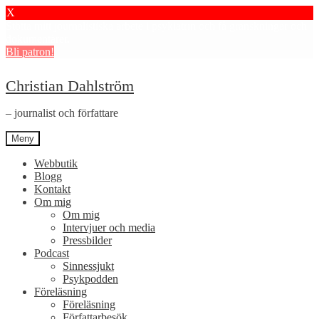
X
Stötta mitt journalistiska arbete i psykiatrin och få granskningar och
dokumentärer.
Bli patron!
Hoppa
Hoppa
Christian Dahlström
till
till
navigering
innehåll
– journalist och författare
Meny
Webbutik
Blogg
Kontakt
Om mig
Om mig
Intervjuer och media
Pressbilder
Podcast
Sinnessjukt
Psykpodden
Föreläsning
Föreläsning
Författarbesök