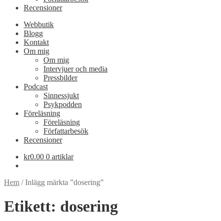
Recensioner
Webbutik
Blogg
Kontakt
Om mig
Om mig
Intervjuer och media
Pressbilder
Podcast
Sinnessjukt
Psykpodden
Föreläsning
Föreläsning
Författarbesök
Recensioner
kr
0.00
0 artiklar
Hem
/
Inlägg märkta ”dosering”
Etikett:
dosering