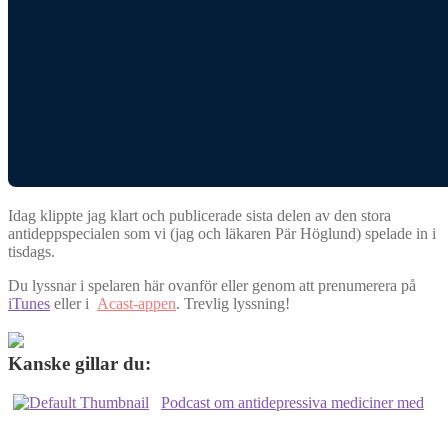
Idag klippte jag klart och publicerade sista delen av den stora
antideppspecialen som vi (jag och läkaren Pär Höglund) spelade in i
tisdags.
Du lyssnar i spelaren här ovanför eller genom att prenumerera på
iTunes
eller i
Acast-appen
. Trevlig lyssning!
Kanske gillar du:
Podcast om antidepressiva mediciner med