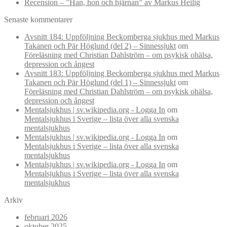
Recension – ”Han, hon och hjärnan” av Markus Heilig
Senaste kommentarer
Avsnitt 184: Uppföljning Beckomberga sjukhus med Markus
Takanen och Pär Höglund (del 2) – Sinnessjukt
om
Föreläsning med Christian Dahlström – om psykisk ohälsa,
depression och ångest
Avsnitt 183: Uppföljning Beckomberga sjukhus med Markus
Takanen och Pär Höglund (del 1) – Sinnessjukt
om
Föreläsning med Christian Dahlström – om psykisk ohälsa,
depression och ångest
Mentalsjukhus | sv.wikipedia.org - Logga In
om
Mentalsjukhus i Sverige – lista över alla svenska
mentalsjukhus
Mentalsjukhus | sv.wikipedia.org - Logga In
om
Mentalsjukhus i Sverige – lista över alla svenska
mentalsjukhus
Mentalsjukhus | sv.wikipedia.org - Logga In
om
Mentalsjukhus i Sverige – lista över alla svenska
mentalsjukhus
Arkiv
februari 2026
oktober 2025