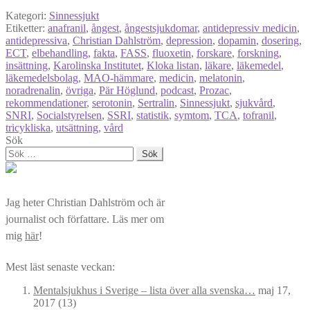
Kategori:
Sinnessjukt
Etiketter:
anafranil
,
ångest
,
ångestsjukdomar
,
antidepressiv medicin
,
antidepressiva
,
Christian Dahlström
,
depression
,
dopamin
,
dosering
,
ECT
,
elbehandling
,
fakta
,
FASS
,
fluoxetin
,
forskare
,
forskning
,
insättning
,
Karolinska Institutet
,
Kloka listan
,
läkare
,
läkemedel
,
läkemedelsbolag
,
MAO-hämmare
,
medicin
,
melatonin
,
noradrenalin
,
övriga
,
Pär Höglund
,
podcast
,
Prozac
,
rekommendationer
,
serotonin
,
Sertralin
,
Sinnessjukt
,
sjukvård
,
SNRI
,
Socialstyrelsen
,
SSRI
,
statistik
,
symtom
,
TCA
,
tofranil
,
tricykliska
,
utsättning
,
vård
Sök
Sök
efter:
Jag heter Christian Dahlström och är
journalist och författare. Läs mer om
mig
här
!
Mest läst senaste veckan:
Mentalsjukhus i Sverige – lista över alla svenska…
maj 17,
2017
(13)