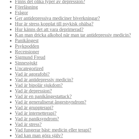
Finns det olika typer av depression?
Föreläsning
Frågor
Ger antidepressiva mediciner biverkningar?
Hur är stress kopplat till psykisk ohälsa?
Hur känns det att vara deprimerad?
Kan man dricka alkohol när man tar antidepressiv medicin?
Panikångest
Psykpodden
Recensioner
Sigmund Freud
Sinnessjukt
Uncategorized
Vad är agorafobi?
Vad är antidepressiv medicin?
Vad är bipolär sjukdom?
Vad är depression?
Vad är en panikångestattack?
Vad är generaliserat ångestsyndrom?
Vad är gruppterapi?
Vad är internetterapi?
Vad är paniksyndrom?
Vad är stress?
Vad fungerar bäst: medicin eller terapi?
Vad kan man göra själv?