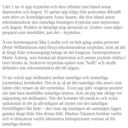
I del 1 tar vi upp tryptofan och dess effekter mot bland annat
depression och ångest. Vi spelar upp klipp från podcasten 4Health
som drivs av kostrådgivaren Anna Sparre, där hon bland annat
rekommenderar den naturliga lösningen tryptofan mot depression
och ångest. Podden är lämpligt nog sponsrad av Zenbev som säljer
preparat som innehåller, just det – tryptofan.
Även hormongurun Mia Lundin och ett helt gäng andra personer
(Peter Wilhelmsson med flera) rekommenderar tryptofan, trots att det
är långt ifrån vetenskapligt belagt att det fungerar. Seniorprofessor
Marie Åsberg, som forskat på depression och annan psykisk ohälsa i
över femtio år, beskriver tryptofan-spåret som ”kallt” och skulle
definitivt inte rekommendera det till någon.
Vi tar också upp skillnaden mellan naturliga och onaturliga
(syntetiska) kemikalier. Det är ju så att det naturliga ofta anses som
bättre eller renare än det syntetiska. Även jag själv reagerar positivt
när mat bara innehåller naturliga ämnen, trots att jag inte riktigt vet
någonting om skillnaden. När det kommer till medicin och svåra
sjukdomar är det ju allvarligare att myten om det naturligas
förträfflighet fått fäste – det visar sig nämligen att sanningen ligger
ganska långt ifrån från denna bild. Markus Takanen berättar varför
och vi diskuterar varför alternativa hälsopersoner vurmar så för
naturliga ämnen.