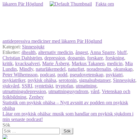
läkaren Pär Höglund
Fakta om
antidepressiva mediciner med läkaren Pär Höglund
Kategori:
Sinnessjukt
Etiketter:
4health
,
alternativ medicin
,
ångest
,
Anna Sparre
,
bluff
,
Christian Dahlström
,
depression
,
dopamin
,
forskare
,
forskning
,
kritik
,
kvacksalveri
,
Marie Åsberg
,
Markus Takanen
,
medicin
,
Mia
Lundin
,
Mindly
,
naturläkemedel
,
naturligt
,
noradrenalin
,
okunskap
,
Peter Wilhemsson
,
podcast
,
podd
,
pseudovetenskap
,
psykiatri
,
psykiatriker
,
psykisk ohälsa
,
serotonin
,
signalsubstanser
,
Sinnessjukt
,
sjukvård
,
SSRI
,
syntetiskt
,
tryptofan
,
utmattning
,
utmattningsdepression
,
utmattningssyndrom
,
vård
,
Vetenskap och
folkbildning
,
Zenbev
Inläggsnavigering
Föregående
Statistik om psykisk ohälsa – Nytt avsnitt av podden om psykisk
inlägg:
ohälsa
Nästa
Låtar om psykisk ohälsa: musik som handlar om psykisk sjukdom i
inlägg:
min senaste podcast!
Sök
Sök
efter: