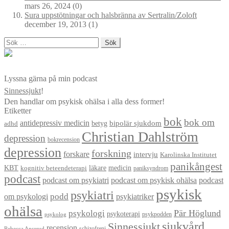
mars 26, 2024
(0)
Sura uppstötningar och halsbränna av Sertralin/Zoloft
december 19, 2013
(1)
Sök
efter:
Lyssna gärna på min podcast
Sinnessjukt
!
Den handlar om psykisk ohälsa i alla dess former!
Etiketter
bok
bok om
antidepressiv medicin
betyg
bipolär sjukdom
adhd
Christian Dahlström
depression
bokrecension
depression
forskning
forskare
intervju
Karolinska Institutet
panikångest
KBT
läkare
medicin
kognitiv beteendeterapi
paniksyndrom
podcast
podcast om psykiatri
podcast om psykisk ohälsa
podcast
psykisk
psykiatri
om psykologi
podd
psykiatriker
ohälsa
Pär Höglund
psykologi
psykoterapi
psykpodden
psykolog
sjukvård
Sinnessjukt
recension
schizofreni
Rebecca Anserud