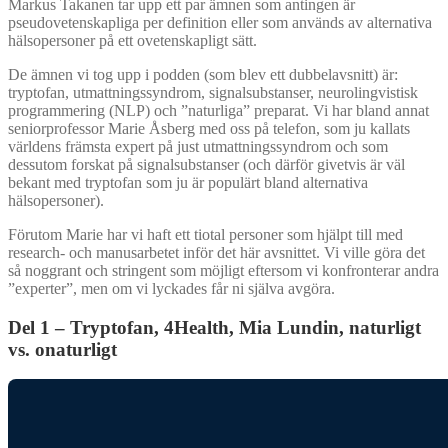
Markus Takanen tar upp ett par ämnen som antingen är
pseudovetenskapliga per definition eller som används av alternativa
hälsopersoner på ett ovetenskapligt sätt.
De ämnen vi tog upp i podden (som blev ett dubbelavsnitt) är:
tryptofan, utmattningssyndrom, signalsubstanser, neurolingvistisk
programmering (NLP) och ”naturliga” preparat. Vi har bland annat
seniorprofessor Marie Åsberg med oss på telefon, som ju kallats
världens främsta expert på just utmattningssyndrom och som
dessutom forskat på signalsubstanser (och därför givetvis är väl
bekant med tryptofan som ju är populärt bland alternativa
hälsopersoner).
Förutom Marie har vi haft ett tiotal personer som hjälpt till med
research- och manusarbetet inför det här avsnittet. Vi ville göra det
så noggrant och stringent som möjligt eftersom vi konfronterar andra
”experter”, men om vi lyckades får ni själva avgöra.
Del 1 – Tryptofan, 4Health, Mia Lundin, naturligt
vs. onaturligt