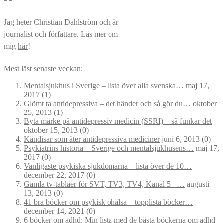
Jag heter Christian Dahlström och är
journalist och författare. Läs mer om
mig
här
!
Mest läst senaste veckan:
Mentalsjukhus i Sverige – lista över alla svenska…
maj 17,
2017
(1)
Glömt ta antidepressiva – det händer och så gör du…
oktober
25, 2013
(1)
Byta märke på antidepressiv medicin (SSRI) – så funkar det
oktober 15, 2013
(0)
Kändisar som äter antidepressiva mediciner
juni 6, 2013
(0)
Psykiatrins historia – Sverige och mentalsjukhusens…
maj 17,
2017
(0)
Vanligaste psykiska sjukdomarna – lista över de 10…
december 22, 2017
(0)
Gamla tv-tablåer för SVT, TV3, TV4, Kanal 5 –…
augusti
13, 2013
(0)
41 bra böcker om psykisk ohälsa – topplista böcker…
december 14, 2021
(0)
6 böcker om adhd: Min lista med de bästa böckerna om adhd