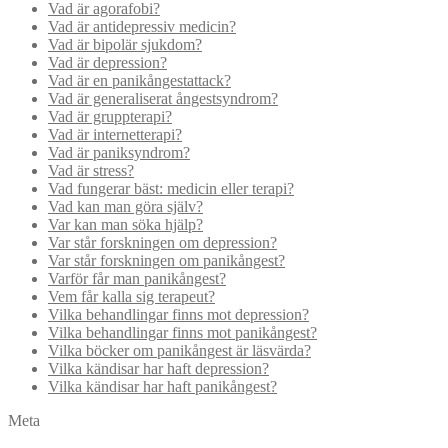
Vad är agorafobi?
Vad är antidepressiv medicin?
Vad är bipolär sjukdom?
Vad är depression?
Vad är en panikångestattack?
Vad är generaliserat ångestsyndrom?
Vad är gruppterapi?
Vad är internetterapi?
Vad är paniksyndrom?
Vad är stress?
Vad fungerar bäst: medicin eller terapi?
Vad kan man göra själv?
Var kan man söka hjälp?
Var står forskningen om depression?
Var står forskningen om panikångest?
Varför får man panikångest?
Vem får kalla sig terapeut?
Vilka behandlingar finns mot depression?
Vilka behandlingar finns mot panikångest?
Vilka böcker om panikångest är läsvärda?
Vilka kändisar har haft depression?
Vilka kändisar har haft panikångest?
Meta