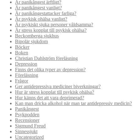
Är panikångest ärftligt?
Är panikångest vanligt?
Är panikångestattacker farliga?
Är psykisk ohälsa vanligt?
Är psykiskt sjuka personer våldsamma?
Är stress kopplat till psykisk ohälsa?
Beckomberga sjukhus
Bipolär sjukdom
Böcker
Boken
Christian Dahlström föreläsning
Depression
Finns det olika typer av depression?
Föreläsning
Frågor
Ger antidepressiva mediciner biverkningar?
Hur är stress kopplat till psykisk ohälsa?
Hur känns det att vara deprimerad?
Kan man dricka alkohol när man tar antidepressiv medicin?
Panikångest
Psykpodden
Recensioner
Sigmund Freud
Sinnessjukt
Uncategorized