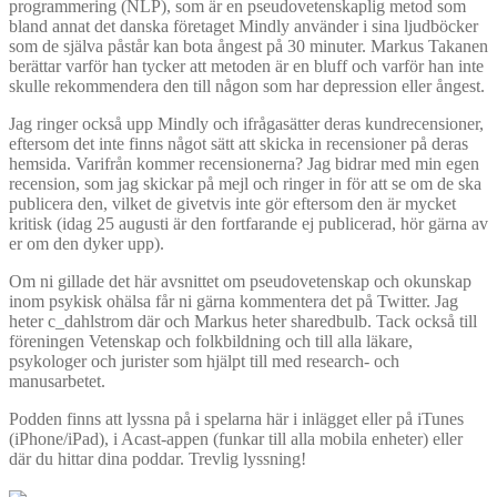
programmering (NLP), som är en pseudovetenskaplig metod som
bland annat det danska företaget Mindly använder i sina ljudböcker
som de själva påstår kan bota ångest på 30 minuter. Markus Takanen
berättar varför han tycker att metoden är en bluff och varför han inte
skulle rekommendera den till någon som har depression eller ångest.
Jag ringer också upp Mindly och ifrågasätter deras kundrecensioner,
eftersom det inte finns något sätt att skicka in recensioner på deras
hemsida. Varifrån kommer recensionerna? Jag bidrar med min egen
recension, som jag skickar på mejl och ringer in för att se om de ska
publicera den, vilket de givetvis inte gör eftersom den är mycket
kritisk (idag 25 augusti är den fortfarande ej publicerad, hör gärna av
er om den dyker upp).
Om ni gillade det här avsnittet om pseudovetenskap och okunskap
inom psykisk ohälsa får ni gärna kommentera det på Twitter. Jag
heter c_dahlstrom där och Markus heter sharedbulb. Tack också till
föreningen Vetenskap och folkbildning och till alla läkare,
psykologer och jurister som hjälpt till med research- och
manusarbetet.
Podden finns att lyssna på i spelarna här i inlägget eller på iTunes
(iPhone/iPad), i Acast-appen (funkar till alla mobila enheter) eller
där du hittar dina poddar. Trevlig lyssning!