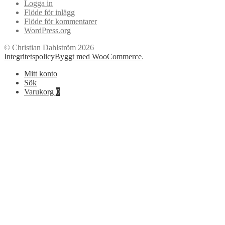
Logga in
Flöde för inlägg
Flöde för kommentarer
WordPress.org
© Christian Dahlström 2026
Integritetspolicy
Byggt med WooCommerce
.
Mitt konto
Sök
Varukorg
0