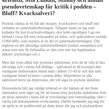
pseudovetenskap får kritik i podden –
Bluff? Kvacksalveri?
Psykisk ohälsa är ett fält där skojare, kvacksalveri och bluff inte
omfattas av patientsäkerhetslagen. Tidigare fanns en lag som
kallades för just kvacksalverilagen, den hette egentligen Lag om
förbud i vissa fall mot verksamhet på hälso- och sjukvårdens område
(1960:409), som numera är en del av patientsäkerhetslagen. Där
regleras en del allvarliga sjukdomstillstånd (endast somatiska) och
annat som inte får behandlas av den som inte har legitimation
(läkare, psykologer osv.).
Men där ryms alltså inte psykiska sjukdomar, trots att de ofta är lika
allvarliga och i värsta fall dödliga – självmord är till exempel den
vanligaste dödsorsaken bland män i åldern 15-44 år och den näst
vanligaste bland kvinnor i samma ålder. Majoriteten av alla
självmord beror på depression, det vill säga en psykisk sjukdom.
Hursomhelst blir jag väldigt irriterad av det faktum att det finns
människor som utger sig för att kunna bota psykiska sjukdomar trots
att deras metoder i bästa fall är tvivelaktiga rent vetenskapligt, eller i
värsta fall dokumenterat overksamma. Därför bestämde jag mig för
att spela in ett poddavsnitt på detta ämne där jag och psykiatrikern