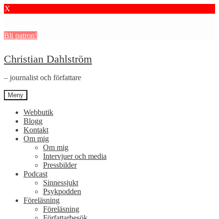
X
Stötta mitt journalistiska arbete i psykiatrin och få granskningar och
dokumentärer.
Bli patron!
Hoppa
Hoppa
Christian Dahlström
till
till
navigering
innehåll
– journalist och författare
Meny
Webbutik
Blogg
Kontakt
Om mig
Om mig
Intervjuer och media
Pressbilder
Podcast
Sinnessjukt
Psykpodden
Föreläsning
Föreläsning
Författarbesök