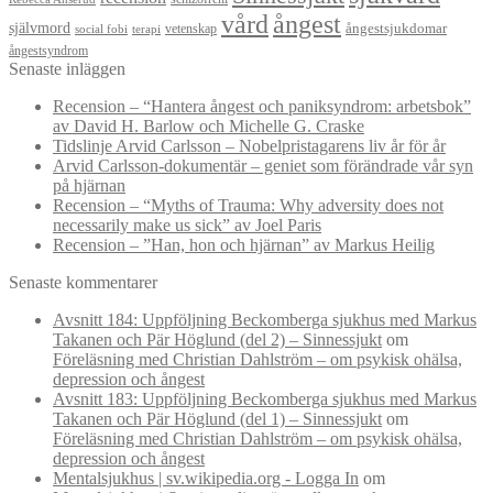
vård
ångest
självmord
ångestsjukdomar
vetenskap
social fobi
terapi
ångestsyndrom
Senaste inläggen
Recension – “Hantera ångest och paniksyndrom: arbetsbok”
av David H. Barlow och Michelle G. Craske
Tidslinje Arvid Carlsson – Nobelpristagarens liv år för år
Arvid Carlsson-dokumentär – geniet som förändrade vår syn
på hjärnan
Recension – “Myths of Trauma: Why adversity does not
necessarily make us sick” av Joel Paris
Recension – ”Han, hon och hjärnan” av Markus Heilig
Senaste kommentarer
Avsnitt 184: Uppföljning Beckomberga sjukhus med Markus
Takanen och Pär Höglund (del 2) – Sinnessjukt
om
Föreläsning med Christian Dahlström – om psykisk ohälsa,
depression och ångest
Avsnitt 183: Uppföljning Beckomberga sjukhus med Markus
Takanen och Pär Höglund (del 1) – Sinnessjukt
om
Föreläsning med Christian Dahlström – om psykisk ohälsa,
depression och ångest
Mentalsjukhus | sv.wikipedia.org - Logga In
om