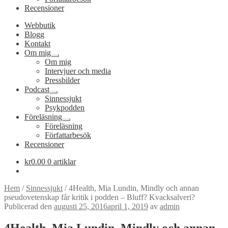
Recensioner
Webbutik
Blogg
Kontakt
Om mig
Expandera
Om mig
undermeny
Intervjuer och media
Pressbilder
Podcast
Expandera
Sinnessjukt
undermeny
Psykpodden
Föreläsning
Expandera
Föreläsning
undermeny
Författarbesök
Recensioner
kr
0.00
0 artiklar
Hem
/
Sinnessjukt
/
4Health, Mia Lundin, Mindly och annan
pseudovetenskap får kritik i podden – Bluff? Kvacksalveri?
Publicerad den
augusti 25, 2016
april 1, 2019
av
admin
4Health, Mia Lundin, Mindly och annan