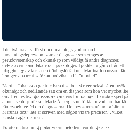
I del två pratar vi först om utmattningssyndrom och
utmattningsdepression, som är diagnoser som omges av
pseudovetenskap och okunskap som väldigt få andra diagnoser,
delvis även bland läkare och psykologer. I podden utgår vi från ett
blogginlägg av kost- och träningsförfattaren Martina Johansson där
hon ger sina tre tips för att undvika att bli ”utbränd”.
Martina Johansson ger inte bara tips, hon skriver också på ett utsökt
okunnigt och nedlåtande sätt om en diagnos som hon vet mycket lite
om. Hennes text granskas av världens förmodligen främsta expert på
ämnet, seniorprofessor Marie Åsberg, som förklarar vad hon har fått
rätt respektive fel om diagnoserna. Hennes sammanfattning blir att
Martinas text ”inte är skriven med någon vidare precision”, vilket
kanske säger det mesta.
Förutom utmattning pratar vi om metoden neurolingvistisk