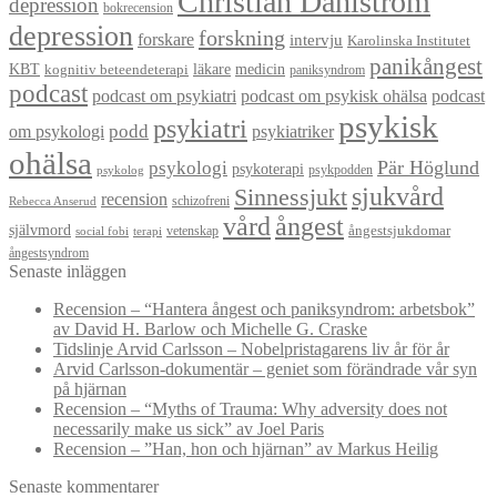
Christian Dahlström
depression
bokrecension
depression
forskning
forskare
intervju
Karolinska Institutet
panikångest
KBT
läkare
medicin
kognitiv beteendeterapi
paniksyndrom
podcast
podcast om psykiatri
podcast om psykisk ohälsa
podcast
psykisk
psykiatri
om psykologi
podd
psykiatriker
ohälsa
Pär Höglund
psykologi
psykoterapi
psykpodden
psykolog
sjukvård
Sinnessjukt
recension
schizofreni
Rebecca Anserud
vård
ångest
självmord
ångestsjukdomar
vetenskap
social fobi
terapi
ångestsyndrom
Senaste inläggen
Recension – “Hantera ångest och paniksyndrom: arbetsbok”
av David H. Barlow och Michelle G. Craske
Tidslinje Arvid Carlsson – Nobelpristagarens liv år för år
Arvid Carlsson-dokumentär – geniet som förändrade vår syn
på hjärnan
Recension – “Myths of Trauma: Why adversity does not
necessarily make us sick” av Joel Paris
Recension – ”Han, hon och hjärnan” av Markus Heilig
Senaste kommentarer