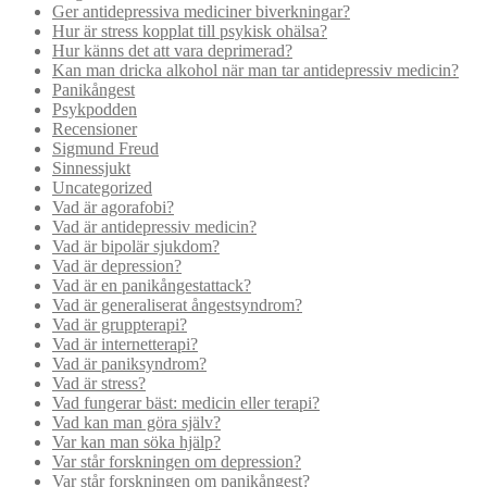
Ger antidepressiva mediciner biverkningar?
Hur är stress kopplat till psykisk ohälsa?
Hur känns det att vara deprimerad?
Kan man dricka alkohol när man tar antidepressiv medicin?
Panikångest
Psykpodden
Recensioner
Sigmund Freud
Sinnessjukt
Uncategorized
Vad är agorafobi?
Vad är antidepressiv medicin?
Vad är bipolär sjukdom?
Vad är depression?
Vad är en panikångestattack?
Vad är generaliserat ångestsyndrom?
Vad är gruppterapi?
Vad är internetterapi?
Vad är paniksyndrom?
Vad är stress?
Vad fungerar bäst: medicin eller terapi?
Vad kan man göra själv?
Var kan man söka hjälp?
Var står forskningen om depression?
Var står forskningen om panikångest?