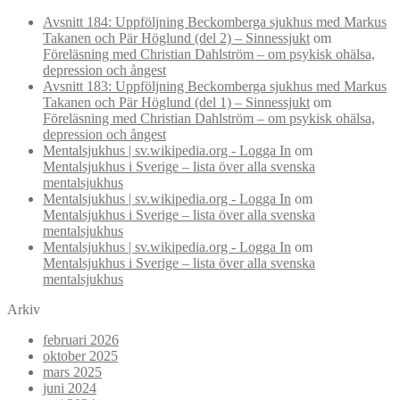
Avsnitt 184: Uppföljning Beckomberga sjukhus med Markus
Takanen och Pär Höglund (del 2) – Sinnessjukt
om
Föreläsning med Christian Dahlström – om psykisk ohälsa,
depression och ångest
Avsnitt 183: Uppföljning Beckomberga sjukhus med Markus
Takanen och Pär Höglund (del 1) – Sinnessjukt
om
Föreläsning med Christian Dahlström – om psykisk ohälsa,
depression och ångest
Mentalsjukhus | sv.wikipedia.org - Logga In
om
Mentalsjukhus i Sverige – lista över alla svenska
mentalsjukhus
Mentalsjukhus | sv.wikipedia.org - Logga In
om
Mentalsjukhus i Sverige – lista över alla svenska
mentalsjukhus
Mentalsjukhus | sv.wikipedia.org - Logga In
om
Mentalsjukhus i Sverige – lista över alla svenska
mentalsjukhus
Arkiv
februari 2026
oktober 2025
mars 2025
juni 2024