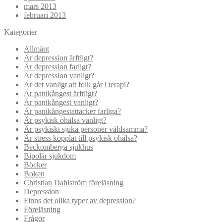
mars 2013
februari 2013
Kategorier
Allmänt
Är depression ärftligt?
Är depression farligt?
Är depression vanligt?
Är det vanligt att folk går i terapi?
Är panikångest ärftligt?
Är panikångest vanligt?
Är panikångestattacker farliga?
Är psykisk ohälsa vanligt?
Är psykiskt sjuka personer våldsamma?
Är stress kopplat till psykisk ohälsa?
Beckomberga sjukhus
Bipolär sjukdom
Böcker
Boken
Christian Dahlström föreläsning
Depression
Finns det olika typer av depression?
Föreläsning
Frågor