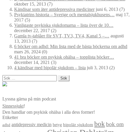
oktober 15, 2013
(7)
Kändisar som äter antidepressiva mediciner
juni 6, 2013
(7)
Psykiatrins historia – Sverige och mentalsjukhusens…
maj 17,
2017
(5)
Vanligaste psykiska sjukdomarna – lista över de 10…
december 22, 2017
(2)
Gamla tv-tablåer för SVT, TV3, TV4, Kanal 5 –…
augusti
13, 2013
(7)
6 böcker om adhd: Min lista med de bästa böckerna om adhd
mars 26, 2024
(0)
41 bra böcker om psykisk ohälsa – topplista böcker…
december 14, 2021
(3)
4 kändisar med bipolär sjukdom – lista
juli 3, 2013
(2)
Sök
efter:
Lyssna gärna på min podcast
Sinnessjukt
!
Den handlar om psykisk ohälsa i alla dess former!
Etiketter
bok
bok om
antidepressiv medicin
betyg
bipolär sjukdom
adhd