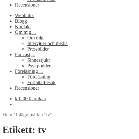
Recensioner
Webbutik
Blogg
Kontakt
Om mig
Expandera
Om mig
undermeny
Intervjuer och media
Pressbilder
Podcast
Expandera
Sinnessjukt
undermeny
Psykpodden
Föreläsning
Expandera
Föreläsning
undermeny
Författarbesök
Recensioner
kr
0.00
0 artiklar
Hem
/
Inlägg märkta ”tv”
Etikett:
tv