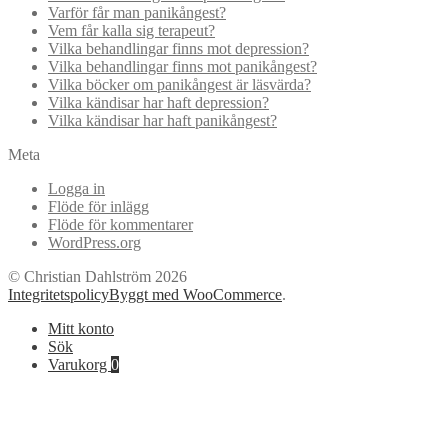
Varför får man panikångest?
Vem får kalla sig terapeut?
Vilka behandlingar finns mot depression?
Vilka behandlingar finns mot panikångest?
Vilka böcker om panikångest är läsvärda?
Vilka kändisar har haft depression?
Vilka kändisar har haft panikångest?
Meta
Logga in
Flöde för inlägg
Flöde för kommentarer
WordPress.org
© Christian Dahlström 2026
Integritetspolicy
Byggt med WooCommerce
.
Mitt konto
Sök
Varukorg
0