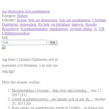
om depression och panikångest
Kategori:
Boken
Etiketter:
ångest
,
bok om depression
,
bok om panikångest
,
Christian
Dahlström
,
depression
,
En bok
,
en författare
,
intervju
,
Kerstin
Brunnberg
,
Kunskapskanalen
,
panikångest
,
psykisk ohälsa
,
tv
,
UR
,
Utbildningsradion
Sök
Sök
efter:
Jag heter Christian Dahlström och är
journalist och författare. Läs mer om
mig
här
!
Mest läst senaste veckan:
Mentalsjukhus i Sverige – lista över alla svenska…
maj 17,
2017
(11)
Glömt ta antidepressiva – det händer och så gör du…
oktober
25, 2013
(6)
Byta märke på antidepressiv medicin (SSRI) – så funkar det