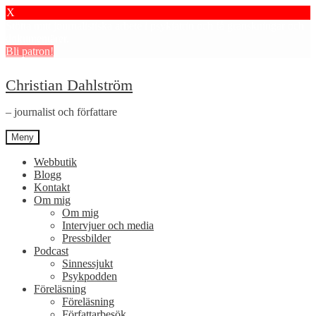
X
Stötta mitt journalistiska arbete i psykiatrin och få granskningar och
dokumentärer.
Bli patron!
Hoppa
Hoppa
Christian Dahlström
till
till
navigering
innehåll
– journalist och författare
Meny
Webbutik
Blogg
Kontakt
Om mig
Om mig
Intervjuer och media
Pressbilder
Podcast
Sinnessjukt
Psykpodden
Föreläsning
Föreläsning
Författarbesök