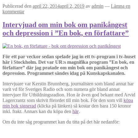
Publicerad den
april 22, 2014
april 2, 2019
av
admin
—
Lämna en
kommentar
Intervjuad om min bok om panikångest
och depression i ”En bok, en författare”
För ett par veckor sedan spelade jag in ett tv-program i tv-huset
här i Stockholm. Det var UR:s magnifika program ”En bok, en
författare” där jag pratade om min bok om panikångest och
depression. Programmet sändes idag på Kunskapskanalen.
Intervjuare var Kerstin Brunnberg, journalisten som bland annat har
varit vd för Sveriges Radio och som numera gör bland annat
intervjuer för Utbildningsradion. Hon är även god bekant med Arvid
Lagercrantz som skrivit förordet till min bok. För den som vill
köpa
min bok signerad
(klicka på länken) så kostar den bara 150 kronor
inkl. frakt. Annars kan du köpa den
här
.
Om du inte såg programmet kan du titta på det här nedanför: