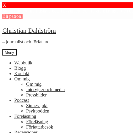
X
Stötta mitt journalistiska arbete i psykiatrin och få granskningar och 
Bli patron!
Hoppa
Hoppa
Christian Dahlström
till
till
navigering
innehåll
– journalist och författare
Meny
Webbutik
Blogg
Kontakt
Om mig
Om mig
Intervjuer och media
Pressbilder
Podcast
Sinnessjukt
Psykpodden
Föreläsning
Föreläsning
Författarbesök
Recensioner