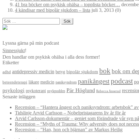
41 bra böcker om psykisk ohälsa – topplista böcker…
december
4 kändisar med bipolär sjukdom – lista
juli 3, 2013
(0)
Sök
efter:
Lyssna gärna på min podcast
Sinnessjukt
!
Den handlar om psykisk ohälsa i alla dess former!
Etiketter
bok
bok om dep
antidepressiv medicin
betyg
bipolär sjukdom
adhd
podcast
panikångest
po
läkare
medicin
beteendeterapi
paniksyndrom
Pär Höglund
psykologi
recensio
psykoterapi
psykpodden
Rebecca Anserud
Senaste inläggen
Recension – “Hantera ångest och paniksyndrom: arbetsbok” a
Tidslinje Arvid Carlsson – Nobelpristagarens liv år för år
Arvid Carlsson-dokumentär – geniet som förändrade vår syn på
Recension – “Myths of Trauma: Why adversity does not necessar
Recension – ”Han, hon och hjärnan” av Markus Heilig