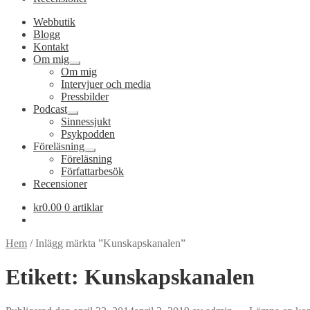
Webbutik
Blogg
Kontakt
Om mig
Expandera
Om mig
undermeny
Intervjuer och media
Pressbilder
Podcast
Expandera
Sinnessjukt
undermeny
Psykpodden
Föreläsning
Expandera
Föreläsning
undermeny
Författarbesök
Recensioner
kr
0.00
0 artiklar
Hem
/
Inlägg märkta ”Kunskapskanalen”
Etikett:
Kunskapskanalen