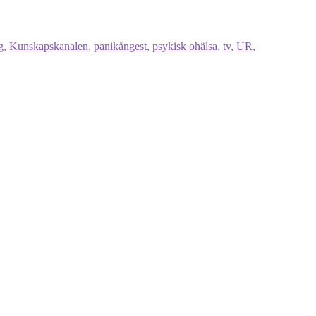
g
,
Kunskapskanalen
,
panikångest
,
psykisk ohälsa
,
tv
,
UR
,