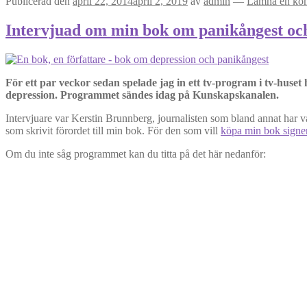
Publicerad den
april 22, 2014
april 2, 2019
av
admin
—
Lämna en ko
Intervjuad om min bok om panikångest och 
För ett par veckor sedan spelade jag in ett tv-program i tv-hus
depression. Programmet sändes idag på Kunskapskanalen.
Intervjuare var Kerstin Brunnberg, journalisten som bland annat har 
som skrivit förordet till min bok. För den som vill
köpa min bok signe
Om du inte såg programmet kan du titta på det här nedanför: