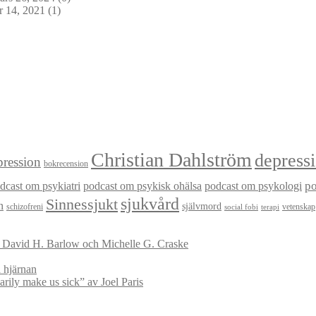
 14, 2021
(1)
Christian Dahlström
depress
ression
bokrecension
dcast om psykiatri
podcast om psykisk ohälsa
podcast om psykologi
p
sjukvård
Sinnessjukt
n
självmord
schizofreni
vetenskap
social fobi
terapi
v David H. Barlow och Michelle G. Craske
 hjärnan
ily make us sick” av Joel Paris