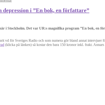
mmentar
depression i ”En bok, en författare”
et här i Stockholm. Det var UR:s magnifika program ”En bok, en f
varit vd för Sveriges Radio och som numera gör bland annat intervjuer
rad
(klicka på länken) så kostar den bara 150 kronor inkl. frakt. Annar