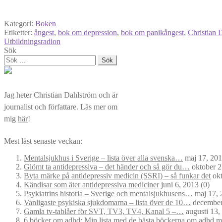
Kategori:
Boken
Etiketter:
ångest
,
bok om depression
,
bok om panikångest
,
Christian 
Utbildningsradion
Sök
Sök
efter:
Jag heter Christian Dahlström och är
journalist och författare. Läs mer om
mig
här
!
Mest läst senaste veckan:
Mentalsjukhus i Sverige – lista över alla svenska…
maj 17, 20
Glömt ta antidepressiva – det händer och så gör du…
oktober 2
Byta märke på antidepressiv medicin (SSRI) – så funkar det
okt
Kändisar som äter antidepressiva mediciner
juni 6, 2013
(0)
Psykiatrins historia – Sverige och mentalsjukhusens…
maj 17, 
Vanligaste psykiska sjukdomarna – lista över de 10…
december
Gamla tv-tablåer för SVT, TV3, TV4, Kanal 5 –…
augusti 13,
6 böcker om adhd: Min lista med de bästa böckerna om adhd
ma