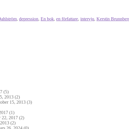
Dahlström
,
depression
,
En bok
,
en författare
,
intervju
,
Kerstin Brunnber
17
(5)
5, 2013
(2)
ober 15, 2013
(3)
2017
(1)
 22, 2017
(2)
 2013
(2)
rs 26, 2024
(0)