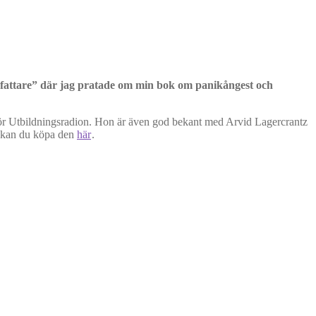
örfattare” där jag pratade om min bok om panikångest och
 för Utbildningsradion. Hon är även god bekant med Arvid Lagercrantz
s kan du köpa den
här
.