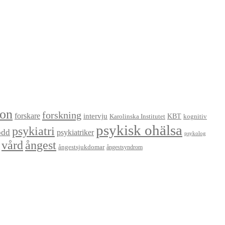
ion
forskning
forskare
intervju
KBT
Karolinska Institutet
kognitiv
psykisk ohälsa
psykiatri
odd
psykiatriker
psykolog
vård
ångest
ångestsjukdomar
ångestsyndrom