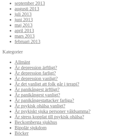
september 2013
augusti 2013
juli 2013
juni 2013
maj 2013
april 2013
mars 2013
februari 2013
Kategorier
Allmänt
Är depression ärftligt?
Är depression farligt?
Är depression vanligt?
Är det vanligt att folk går i terapi?
Är panikångest ärftligt?
Är panikångest vanligt?
Är panikångestattacker farliga?
Är psykisk ohälsa vanligt?
Är psykiskt sjuka personer våldsamma?
Är stress kopplat till psykisk ohälsa?
Beckomberga sjukhus
Bipolär sjukdom
Böcker