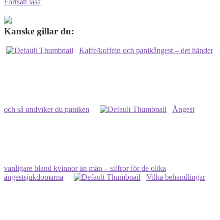
5
Fortsätt läsa
situationer
man
får
Kanske gillar du:
panikångest
i
Kaffe/koffein och panikångest – det händer
–
min
lista
och så undviker du paniken
Ångest
vanligare bland kvinnor än män – siffror för de olika
ångestsjukdomarna
Vilka behandlingar