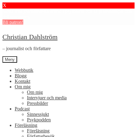
X
Stötta mitt journalistiska arbete i psykiatrin och få granskningar och
dokumentärer.
Bli patron!
Hoppa
Hoppa
Christian Dahlström
till
till
navigering
innehåll
– journalist och författare
Meny
Webbutik
Blogg
Kontakt
Om mig
Om mig
Intervjuer och media
Pressbilder
Podcast
Sinnessjukt
Psykpodden
Föreläsning
Föreläsning
Författarbesök