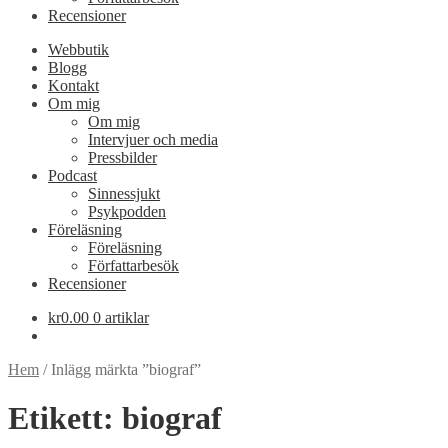
Recensioner
Webbutik
Blogg
Kontakt
Om mig
Om mig
Intervjuer och media
Pressbilder
Podcast
Sinnessjukt
Psykpodden
Föreläsning
Föreläsning
Författarbesök
Recensioner
kr
0.00
0 artiklar
Hem
/
Inlägg märkta ”biograf”
Etikett:
biograf