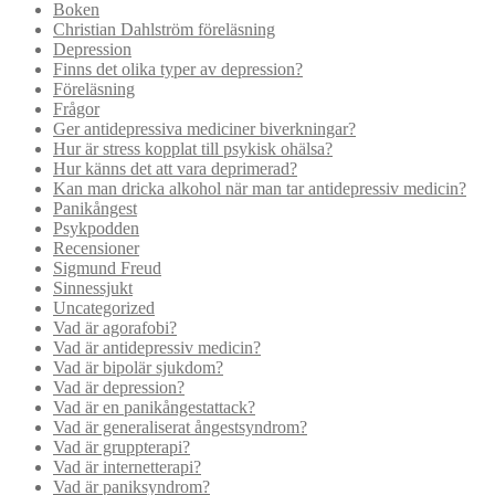
Boken
Christian Dahlström föreläsning
Depression
Finns det olika typer av depression?
Föreläsning
Frågor
Ger antidepressiva mediciner biverkningar?
Hur är stress kopplat till psykisk ohälsa?
Hur känns det att vara deprimerad?
Kan man dricka alkohol när man tar antidepressiv medicin?
Panikångest
Psykpodden
Recensioner
Sigmund Freud
Sinnessjukt
Uncategorized
Vad är agorafobi?
Vad är antidepressiv medicin?
Vad är bipolär sjukdom?
Vad är depression?
Vad är en panikångestattack?
Vad är generaliserat ångestsyndrom?
Vad är gruppterapi?
Vad är internetterapi?
Vad är paniksyndrom?