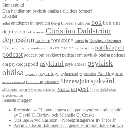
Sinnessjukt
!
Den handlar om psykisk ohälsa i alla dess former!
Etiketter
bok
bok om
antidepressiv medicin
betyg
bipolär sjukdom
adhd
Christian Dahlström
depression
bokrecension
depression
forskning
forskare
intervju
Karolinska Institutet
panikångest
KBT
läkare
medicin
kognitiv beteendeterapi
paniksyndrom
podcast
podcast om psykiatri
podcast om psykisk ohälsa
podcast
psykisk
psykiatri
om psykologi
podd
psykiatriker
ohälsa
Pär Höglund
psykologi
psykoterapi
psykpodden
psykolog
sjukvård
Sinnessjukt
recension
schizofreni
Rebecca Anserud
vård
ångest
självmord
ångestsjukdomar
vetenskap
social fobi
terapi
ångestsyndrom
Senaste inläggen
Recension – “Hantera ångest och paniksyndrom: arbetsbok”
av David H. Barlow och Michelle G. Craske
Tidslinje Arvid Carlsson – Nobelpristagarens liv år för år
Arvid Carlsson-dokumentär – geniet som förändrade vår syn