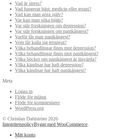
Vad är stress?
Vad fungerar bäst: medicin eller terapi?
Vad kan man göra själv?
Var kan man söka hjälp?
Var står forskningen om depression?
Var står forskningen om panikångest?
Varför får man panikångest?
Vem får kalla sig terapeut?
Vilka behandlingar finns mot depression?
Vilka behandlingar finns mot panikångest?
Vilka böcker om panikångest är läsvärda?
Vilka kändisar har haft depression?
Vilka kändisar har haft panikångest?
Meta
Logga in
Flöde för inlägg
Flöde för kommentarer
WordPress.org
© Christian Dahlström 2026
Integritetspolicy
Byggt med WooCommerce
.
Mitt konto