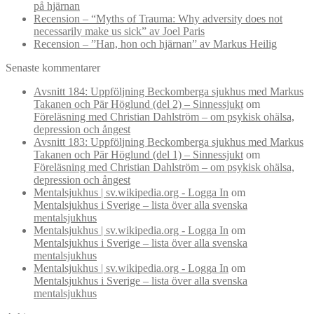
på hjärnan
Recension – “Myths of Trauma: Why adversity does not
necessarily make us sick” av Joel Paris
Recension – ”Han, hon och hjärnan” av Markus Heilig
Senaste kommentarer
Avsnitt 184: Uppföljning Beckomberga sjukhus med Markus
Takanen och Pär Höglund (del 2) – Sinnessjukt
om
Föreläsning med Christian Dahlström – om psykisk ohälsa,
depression och ångest
Avsnitt 183: Uppföljning Beckomberga sjukhus med Markus
Takanen och Pär Höglund (del 1) – Sinnessjukt
om
Föreläsning med Christian Dahlström – om psykisk ohälsa,
depression och ångest
Mentalsjukhus | sv.wikipedia.org - Logga In
om
Mentalsjukhus i Sverige – lista över alla svenska
mentalsjukhus
Mentalsjukhus | sv.wikipedia.org - Logga In
om
Mentalsjukhus i Sverige – lista över alla svenska
mentalsjukhus
Mentalsjukhus | sv.wikipedia.org - Logga In
om
Mentalsjukhus i Sverige – lista över alla svenska
mentalsjukhus