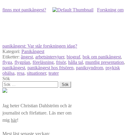
finns mot panikångest?
Forskning om
panikångest: Var står forskningen idag?
Kategori:
Panikångest
Etiketter:
ångest
,
arbetsintervjuer
,
biograf
,
bok om panikångest
,
flyga
,
flygplan
,
föreläsning
,
frisör
,
hålla tal
,
muntlig presentation
,
panikångest
,
panikångest hos frisören
,
paniksyndrom
,
psykisk
ohälsa
,
resa
,
situationer
,
teater
Sök
Sök
efter:
Jag heter Christian Dahlström och är
journalist och författare. Läs mer om
mig
här
!
Mest läst senaste veckan: