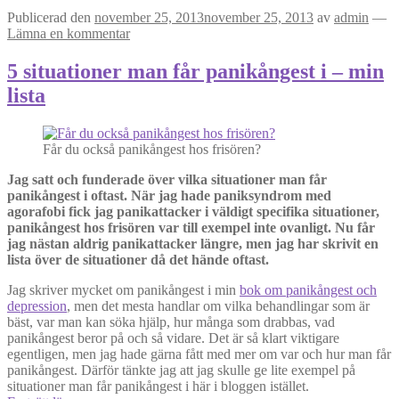
Publicerad den
november 25, 2013
november 25, 2013
av
admin
—
Lämna en kommentar
5 situationer man får panikångest i – min
lista
Får du också panikångest hos frisören?
Jag satt och funderade över vilka situationer man får
panikångest i oftast. När jag hade paniksyndrom med
agorafobi fick jag panikattacker i väldigt specifika situationer,
panikångest hos frisören var till exempel inte ovanligt. Nu får
jag nästan aldrig panikattacker längre, men jag har skrivit en
lista över de situationer då det hände oftast.
Jag skriver mycket om panikångest i min
bok om panikångest och
depression
, men det mesta handlar om vilka behandlingar som är
bäst, var man kan söka hjälp, hur många som drabbas, vad
panikångest beror på och så vidare. Det är så klart viktigare
egentligen, men jag hade gärna fått med mer om var och hur man får
panikångest. Därför tänkte jag att jag skulle ge lite exempel på
situationer man får panikångest i här i bloggen istället.