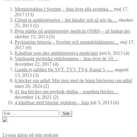
Mentalsjukhus i Sverige – lista över alla svenska…
maj 17,
2017
(13)
Glömt ta antidepressiva – det händer och så gör du…
oktober
25, 2013
(5)
Byta märke på antidepressiv medicin (SSRI) – så funkar det
oktober 15, 2013
(5)
Psykiatrins historia – Sverige och mentalsjukhusens…
maj 17,
2017
(9)
Kändisar som äter antidepressiva mediciner
juni 6, 2013
(4)
Vanligaste psykiska sjukdomarna – lista över de 10…
december 22, 2017
(4)
Gamla tv-tablåer för SVT, TV3, TV4, Kanal 5 –…
augusti
13, 2013
(3)
6 böcker om adhd: Min lista med de bästa böckerna om adhd
mars 26, 2024
(2)
41 bra böcker om psykisk ohälsa – topplista böcker…
december 14, 2021
(2)
4 kändisar med bipolär sjukdom – lista
juli 3, 2013
(6)
Sök
efter:
Lyssna gärna på min podcast