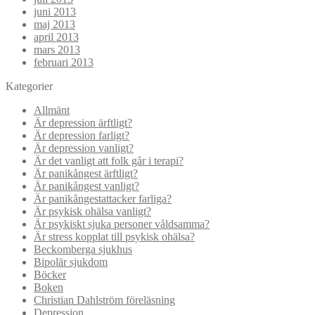
juni 2013
maj 2013
april 2013
mars 2013
februari 2013
Kategorier
Allmänt
Är depression ärftligt?
Är depression farligt?
Är depression vanligt?
Är det vanligt att folk går i terapi?
Är panikångest ärftligt?
Är panikångest vanligt?
Är panikångestattacker farliga?
Är psykisk ohälsa vanligt?
Är psykiskt sjuka personer våldsamma?
Är stress kopplat till psykisk ohälsa?
Beckomberga sjukhus
Bipolär sjukdom
Böcker
Boken
Christian Dahlström föreläsning
Depression