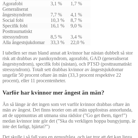
Agorafobi
3,1 %
1,7 %
Generaliserat
ångestsyndrom
7,7 %
4,1 %
Social fobi
10,3 %
8,7 %
Specifik fobi
16,1 %
9,0 %
Posttraumatiskt
stressyndrom
8,5 %
3,4 %
Alla ångestsjukdomar
33,3 %
22,0 %
I tabellen ser man bland annat att kvinnor har nästan dubbelt så stor
risk att drabbas av paniksyndrom, agorafobi, GAD (generaliserat
ångestsyndrom), specifik fobi (nästan), och PTSD (posttraumatiskt
stressyndrom). Totalt sett drabbas kvinnor av ångestsjukdomar
ungefär 50 procent oftare än män (33,3 procent respektive 22
procent), eller 11 procentenheter.
Varför har kvinnor mer ångest än män?
Än så länge är det ingen som vet varför kvinnor drabbas oftare än
män av ångest. Det finns teorier om att män uppfostras annorlunda,
att de uppmuntras att utmana sina rädslor (”Go get them, tiger!”)
medan kvinnor inte gör det (”Ska du verkligen hoppa bungyjump, är
inte det farligt, hjärtat?”)
Det skulle i så fall vara en genusfråga, och jag tror att det kan ligga