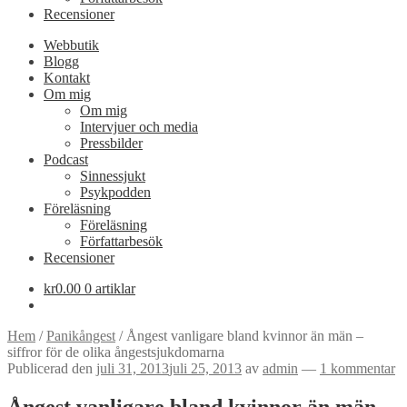
Recensioner
Webbutik
Blogg
Kontakt
Om mig
Om mig
Intervjuer och media
Pressbilder
Podcast
Sinnessjukt
Psykpodden
Föreläsning
Föreläsning
Författarbesök
Recensioner
kr
0.00
0 artiklar
Hem
/
Panikångest
/
Ångest vanligare bland kvinnor än män –
siffror för de olika ångestsjukdomarna
Publicerad den
juli 31, 2013
juli 25, 2013
av
admin
—
1 kommentar
Ångest vanligare bland kvinnor än män –