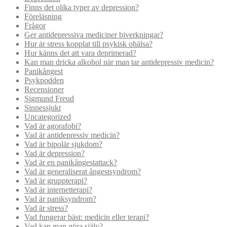
Finns det olika typer av depression?
Föreläsning
Frågor
Ger antidepressiva mediciner biverkningar?
Hur är stress kopplat till psykisk ohälsa?
Hur känns det att vara deprimerad?
Kan man dricka alkohol när man tar antidepressiv medicin?
Panikångest
Psykpodden
Recensioner
Sigmund Freud
Sinnessjukt
Uncategorized
Vad är agorafobi?
Vad är antidepressiv medicin?
Vad är bipolär sjukdom?
Vad är depression?
Vad är en panikångestattack?
Vad är generaliserat ångestsyndrom?
Vad är gruppterapi?
Vad är internetterapi?
Vad är paniksyndrom?
Vad är stress?
Vad fungerar bäst: medicin eller terapi?
Vad kan man göra själv?