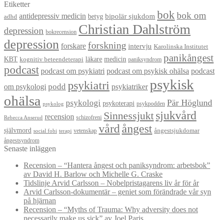
Etiketter
bok
bok om
antidepressiv medicin
betyg
bipolär sjukdom
adhd
Christian Dahlström
depression
bokrecension
depression
forskning
forskare
intervju
Karolinska Institutet
panikångest
KBT
läkare
medicin
kognitiv beteendeterapi
paniksyndrom
podcast
podcast om psykiatri
podcast om psykisk ohälsa
podcast
psykisk
psykiatri
om psykologi
podd
psykiatriker
ohälsa
Pär Höglund
psykologi
psykoterapi
psykpodden
psykolog
sjukvård
Sinnessjukt
recension
schizofreni
Rebecca Anserud
vård
ångest
självmord
ångestsjukdomar
vetenskap
social fobi
terapi
ångestsyndrom
Senaste inläggen
Recension – “Hantera ångest och paniksyndrom: arbetsbok”
av David H. Barlow och Michelle G. Craske
Tidslinje Arvid Carlsson – Nobelpristagarens liv år för år
Arvid Carlsson-dokumentär – geniet som förändrade vår syn
på hjärnan
Recension – “Myths of Trauma: Why adversity does not
necessarily make us sick” av Joel Paris