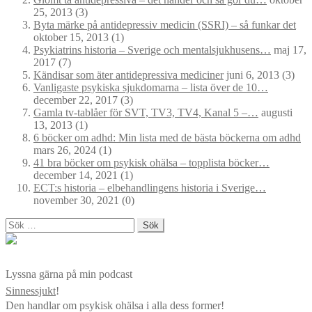
25, 2013
(3)
Byta märke på antidepressiv medicin (SSRI) – så funkar det
oktober 15, 2013
(1)
Psykiatrins historia – Sverige och mentalsjukhusens…
maj 17,
2017
(7)
Kändisar som äter antidepressiva mediciner
juni 6, 2013
(3)
Vanligaste psykiska sjukdomarna – lista över de 10…
december 22, 2017
(3)
Gamla tv-tablåer för SVT, TV3, TV4, Kanal 5 –…
augusti
13, 2013
(1)
6 böcker om adhd: Min lista med de bästa böckerna om adhd
mars 26, 2024
(1)
41 bra böcker om psykisk ohälsa – topplista böcker…
december 14, 2021
(1)
ECT:s historia – elbehandlingens historia i Sverige…
november 30, 2021
(0)
Sök
efter:
Lyssna gärna på min podcast
Sinnessjukt
!
Den handlar om psykisk ohälsa i alla dess former!