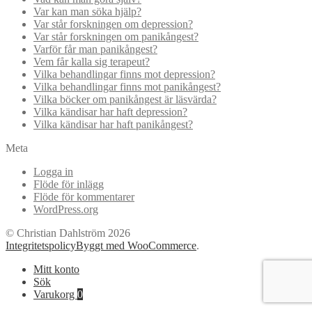
Var kan man söka hjälp?
Var står forskningen om depression?
Var står forskningen om panikångest?
Varför får man panikångest?
Vem får kalla sig terapeut?
Vilka behandlingar finns mot depression?
Vilka behandlingar finns mot panikångest?
Vilka böcker om panikångest är läsvärda?
Vilka kändisar har haft depression?
Vilka kändisar har haft panikångest?
Meta
Logga in
Flöde för inlägg
Flöde för kommentarer
WordPress.org
© Christian Dahlström 2026
Integritetspolicy
Byggt med WooCommerce
.
Mitt konto
Sök
Varukorg
0