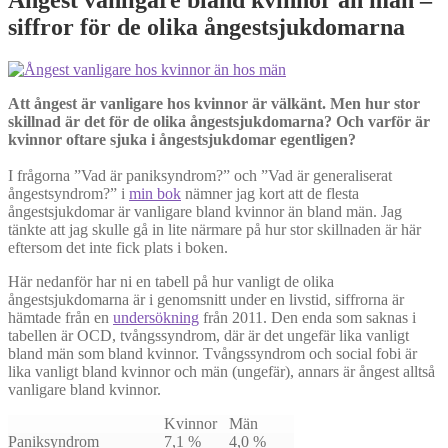
siffror för de olika ångestsjukdomarna
Att ångest är vanligare hos kvinnor är välkänt. Men hur stor
skillnad är det för de olika ångestsjukdomarna? Och varför är
kvinnor oftare sjuka i ångestsjukdomar egentligen?
I frågorna ”Vad är paniksyndrom?” och ”Vad är generaliserat
ångestsyndrom?” i
min bok
nämner jag kort att de flesta
ångestsjukdomar är vanligare bland kvinnor än bland män. Jag
tänkte att jag skulle gå in lite närmare på hur stor skillnaden är här
eftersom det inte fick plats i boken.
Här nedanför har ni en tabell på hur vanligt de olika
ångestsjukdomarna är i genomsnitt under en livstid, siffrorna är
hämtade från en
undersökning
från 2011. Den enda som saknas i
tabellen är OCD, tvångssyndrom, där är det ungefär lika vanligt
bland män som bland kvinnor. Tvångssyndrom och social fobi är
lika vanligt bland kvinnor och män (ungefär), annars är ångest alltså
vanligare bland kvinnor.
Kvinnor
Män
Paniksyndrom
7,1 %
4,0 %