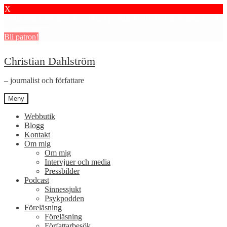
X
Stötta mitt journalistiska arbete i psykiatrin och få granskningar och
dokumentärer.
Bli patron!
Hoppa
Hoppa
Christian Dahlström
till
till
navigering
innehåll
– journalist och författare
Meny
Webbutik
Blogg
Kontakt
Om mig
Om mig
Intervjuer och media
Pressbilder
Podcast
Sinnessjukt
Psykpodden
Föreläsning
Föreläsning
Författarbesök