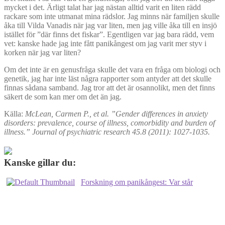
mycket i det. Ärligt talat har jag nästan alltid varit en liten rädd
rackare som inte utmanat mina rädslor. Jag minns när familjen skulle
åka till Vilda Vanadis när jag var liten, men jag ville åka till en insjö
istället för ”där finns det fiskar”. Egentligen var jag bara rädd, vem
vet: kanske hade jag inte fått panikångest om jag varit mer styv i
korken när jag var liten?
Om det inte är en genusfråga skulle det vara en fråga om biologi och
genetik, jag har inte läst några rapporter som antyder att det skulle
finnas sådana samband. Jag tror att det är osannolikt, men det finns
säkert de som kan mer om det än jag.
Källa:
McLean, Carmen P., et al. ”Gender differences in anxiety
disorders: prevalence, course of illness, comorbidity and burden of
illness.” Journal of psychiatric research 45.8 (2011): 1027-1035.
Kanske gillar du:
Forskning om panikångest: Var står