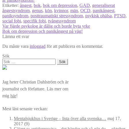
är paniksyndrom?
Etiketter:
ångest
,
bok
,
bok om depression
,
GAD
,
generaliserat
ångestsyndrom
,
genus
,
kön
,
kvinnor
,
män
,
OCD
,
panikångest
,
paniksyndrom
,
posttraumatiskt stressyndrom
,
psykisk ohälsa
,
PTSD
,
social fobi
,
specifik fobi
,
tvångssyndrom
Inläggsnavigering
Föregående
Var fjärde psykolog är dålig och borde byta yrke
inlägg:
Nästa
Bok om depression och panikångest på väg!
inlägg:
Lämna ett svar
Du måste vara
inloggad
för att publicera en kommentar.
Sök
Sök
efter:
Jag heter Christian Dahlström och är
journalist och författare. Läs mer om
mig
här
!
Mest läst senaste veckan:
Mentalsjukhus i Sverige – lista över alla svenska…
maj 17,
2017
(9)
Glömt ta antidepressiva – det händer och så gör du…
oktober