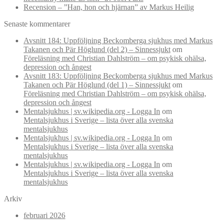
Recension – ”Han, hon och hjärnan” av Markus Heilig
Senaste kommentarer
Avsnitt 184: Uppföljning Beckomberga sjukhus med Markus
Takanen och Pär Höglund (del 2) – Sinnessjukt
om
Föreläsning med Christian Dahlström – om psykisk ohälsa,
depression och ångest
Avsnitt 183: Uppföljning Beckomberga sjukhus med Markus
Takanen och Pär Höglund (del 1) – Sinnessjukt
om
Föreläsning med Christian Dahlström – om psykisk ohälsa,
depression och ångest
Mentalsjukhus | sv.wikipedia.org - Logga In
om
Mentalsjukhus i Sverige – lista över alla svenska
mentalsjukhus
Mentalsjukhus | sv.wikipedia.org - Logga In
om
Mentalsjukhus i Sverige – lista över alla svenska
mentalsjukhus
Mentalsjukhus | sv.wikipedia.org - Logga In
om
Mentalsjukhus i Sverige – lista över alla svenska
mentalsjukhus
Arkiv
februari 2026