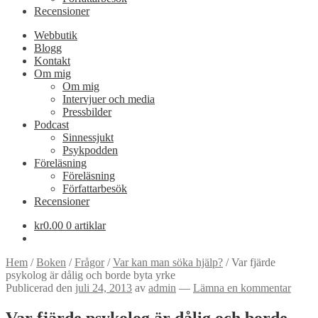
Recensioner
Webbutik
Blogg
Kontakt
Om mig
Om mig
Intervjuer och media
Pressbilder
Podcast
Sinnessjukt
Psykpodden
Föreläsning
Föreläsning
Författarbesök
Recensioner
kr
0.00
0 artiklar
Hem
/
Boken
/
Frågor
/
Var kan man söka hjälp?
/
Var fjärde
psykolog är dålig och borde byta yrke
Publicerad den
juli 24, 2013
av
admin
—
Lämna en kommentar
Var fjärde psykolog är dålig och borde