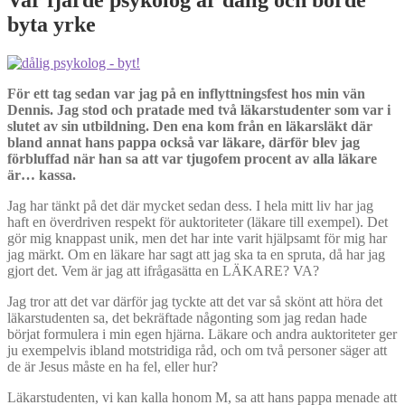
byta yrke
För ett tag sedan var jag på en inflyttningsfest hos min vän
Dennis. Jag stod och pratade med två läkarstudenter som var i
slutet av sin utbildning. Den ena kom från en läkarsläkt där
bland annat hans pappa också var läkare, därför blev jag
förbluffad när han sa att var tjugofem procent av alla läkare
är… kassa.
Jag har tänkt på det där mycket sedan dess. I hela mitt liv har jag
haft en överdriven respekt för auktoriteter (läkare till exempel). Det
gör mig knappast unik, men det har inte varit hjälpsamt för mig har
jag märkt. Om en läkare har sagt att jag ska ta en spruta, då har jag
gjort det. Vem är jag att ifrågasätta en LÄKARE? VA?
Jag tror att det var därför jag tyckte att det var så skönt att höra det
läkarstudenten sa, det bekräftade någonting som jag redan hade
börjat formulera i min egen hjärna. Läkare och andra auktoriteter ger
ju exempelvis ibland motstridiga råd, och om två personer säger att
de är Jesus måste en ha fel, eller hur?
Läkarstudenten, vi kan kalla honom M, sa att hans pappa menade att