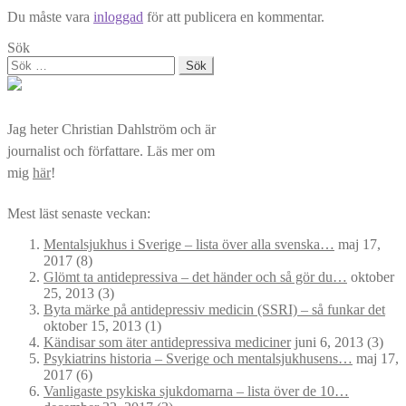
Du måste vara
inloggad
för att publicera en kommentar.
Sök
Sök
efter:
Jag heter Christian Dahlström och är
journalist och författare. Läs mer om
mig
här
!
Mest läst senaste veckan:
Mentalsjukhus i Sverige – lista över alla svenska…
maj 17,
2017
(8)
Glömt ta antidepressiva – det händer och så gör du…
oktober
25, 2013
(3)
Byta märke på antidepressiv medicin (SSRI) – så funkar det
oktober 15, 2013
(1)
Kändisar som äter antidepressiva mediciner
juni 6, 2013
(3)
Psykiatrins historia – Sverige och mentalsjukhusens…
maj 17,
2017
(6)
Vanligaste psykiska sjukdomarna – lista över de 10…