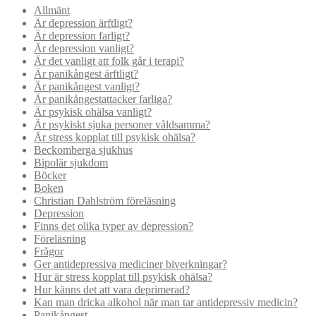
Allmänt
Är depression ärftligt?
Är depression farligt?
Är depression vanligt?
Är det vanligt att folk går i terapi?
Är panikångest ärftligt?
Är panikångest vanligt?
Är panikångestattacker farliga?
Är psykisk ohälsa vanligt?
Är psykiskt sjuka personer våldsamma?
Är stress kopplat till psykisk ohälsa?
Beckomberga sjukhus
Bipolär sjukdom
Böcker
Boken
Christian Dahlström föreläsning
Depression
Finns det olika typer av depression?
Föreläsning
Frågor
Ger antidepressiva mediciner biverkningar?
Hur är stress kopplat till psykisk ohälsa?
Hur känns det att vara deprimerad?
Kan man dricka alkohol när man tar antidepressiv medicin?
Panikångest