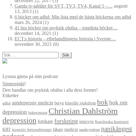
december 22, 2017
(3)
Gamla tv-tablåer för SVT, TV3, TV4, Kanal 5 –…
augusti
13, 2013
(1)
6 böcker om adhd: Min lista med de bästa böckerna om adhd
mars 26, 2024
(1)
41 bra böcker om psykisk ohälsa – topplista böcker…
december 14, 2021
(1)
ECT:s historia – elbehandlingens historia i Sverige…
november 30, 2021
(0)
Sök
efter:
Lyssna gärna på min podcast
Sinnessjukt
!
Den handlar om psykisk ohälsa i alla dess former!
Etiketter
bok
bok om
antidepressiv medicin
betyg
bipolär sjukdom
adhd
Christian Dahlström
depression
bokrecension
depression
forskning
forskare
intervju
Karolinska Institutet
panikångest
KBT
läkare
medicin
kognitiv beteendeterapi
paniksyndrom