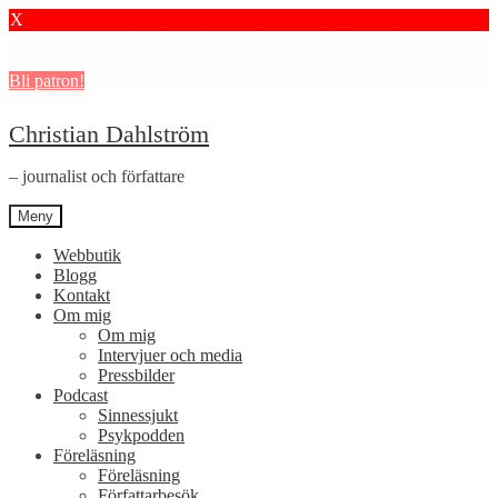
X
Stötta mitt journalistiska arbete i psykiatrin och få granskningar och
dokumentärer.
Bli patron!
Hoppa
Hoppa
Christian Dahlström
till
till
navigering
innehåll
– journalist och författare
Meny
Webbutik
Blogg
Kontakt
Om mig
Om mig
Intervjuer och media
Pressbilder
Podcast
Sinnessjukt
Psykpodden
Föreläsning
Föreläsning
Författarbesök