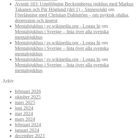
Avsnitt 183: Uppföljning Beckomberga sjukhus med Markus
Takanen och Pär Höglund (del 1) – Sinnessjukt
om
Föreläsning med Christian Dahlström – om psykisk ohälsa,
depression och ångest
Mentalsjukhus | sv.wikipedia.org - Logga In
om
Mentalsjukhus i Sverige – lista över alla svenska
mentalsjukhus
Mentalsjukhus | sv.wikipedia.org - Logga In
om
Mentalsjukhus i Sverige – lista över alla svenska
mentalsjukhus
Mentalsjukhus | sv.wikipedia.org - Logga In
om
Mentalsjukhus i Sverige – lista över alla svenska
mentalsjukhus
Arkiv
februari 2026
oktober 2025
mars 2025
juni 2024
maj 2024
mars 2024
februari 2024
januari 2024
december 2023