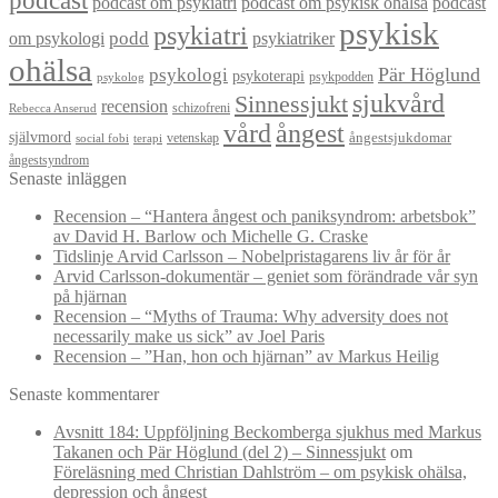
podcast
podcast om psykiatri
podcast om psykisk ohälsa
podcast
psykisk
psykiatri
om psykologi
podd
psykiatriker
ohälsa
Pär Höglund
psykologi
psykoterapi
psykpodden
psykolog
sjukvård
Sinnessjukt
recension
schizofreni
Rebecca Anserud
vård
ångest
självmord
ångestsjukdomar
vetenskap
social fobi
terapi
ångestsyndrom
Senaste inläggen
Recension – “Hantera ångest och paniksyndrom: arbetsbok”
av David H. Barlow och Michelle G. Craske
Tidslinje Arvid Carlsson – Nobelpristagarens liv år för år
Arvid Carlsson-dokumentär – geniet som förändrade vår syn
på hjärnan
Recension – “Myths of Trauma: Why adversity does not
necessarily make us sick” av Joel Paris
Recension – ”Han, hon och hjärnan” av Markus Heilig
Senaste kommentarer
Avsnitt 184: Uppföljning Beckomberga sjukhus med Markus
Takanen och Pär Höglund (del 2) – Sinnessjukt
om
Föreläsning med Christian Dahlström – om psykisk ohälsa,
depression och ångest