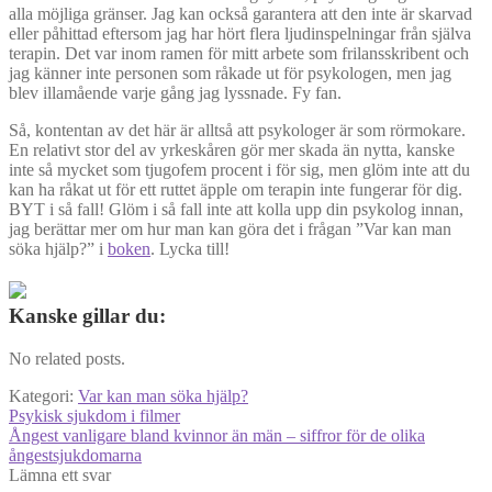
alla möjliga gränser. Jag kan också garantera att den inte är skarvad
eller påhittad eftersom jag har hört flera ljudinspelningar från själva
terapin. Det var inom ramen för mitt arbete som frilansskribent och
jag känner inte personen som råkade ut för psykologen, men jag
blev illamående varje gång jag lyssnade. Fy fan.
Så, kontentan av det här är alltså att psykologer är som rörmokare.
En relativt stor del av yrkeskåren gör mer skada än nytta, kanske
inte så mycket som tjugofem procent i för sig, men glöm inte att du
kan ha råkat ut för ett ruttet äpple om terapin inte fungerar för dig.
BYT i så fall! Glöm i så fall inte att kolla upp din psykolog innan,
jag berättar mer om hur man kan göra det i frågan ”Var kan man
söka hjälp?” i
boken
. Lycka till!
Kanske gillar du:
No related posts.
Kategori:
Var kan man söka hjälp?
Inläggsnavigering
Föregående
Psykisk sjukdom i filmer
inlägg:
Nästa
Ångest vanligare bland kvinnor än män – siffror för de olika
inlägg:
ångestsjukdomarna
Lämna ett svar