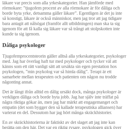
läkare var precis som alla yrkeskategorier. Han jämförde med
rörmokare: ”tjugofem procent av alla rörmokare är för dåliga och
borde byta yrke, detsamma gäller läkare”. Egentligen är det ju inte
så konstigt, läkare är också människor, men jag tror att jag tidigare
bara antagit att nålsögat (framför allt utbildningen) man ska ta sig
igenom för att få kalla sig läkare var så trångt att stolpskotten inte
kunde ta sig igenom.
Dåliga psykologer
Tjugofemprocentsteorin gäller alltså alla yrkeskategorier, psykologer
med. Jag har överlag haft tur med psykologer och tycker väl att
känns som ett rätt vanligt sätt att ursäkta sin egen prestation hos
psykologen, ”min psykolog var så himla dålig”. Terapi är ett
samarbete mellan terapeuten och patienten om någon nu trodde
någonting annat.
Det är långt ifrån alltid en dålig ursäkt dock, många psykologer är
verkligen dåliga och borde byta jobb. Jag har själv inte träffat på
några riktiga gökar än, men jag har märkt att engagemanget och
empatin (det som bygger den så kallade terapeutiska alliansen) har
varierat en del. Dessutom har jag hört många skräckhistorier.
En av skräckhistorierna är faktiskt av det slaget att jag inte kan
berätta om den här. Det var en riktig rysare, psykologen gick över