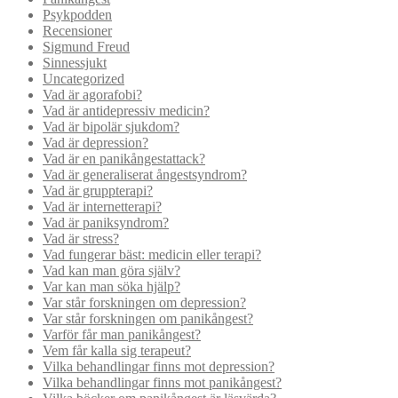
Psykpodden
Recensioner
Sigmund Freud
Sinnessjukt
Uncategorized
Vad är agorafobi?
Vad är antidepressiv medicin?
Vad är bipolär sjukdom?
Vad är depression?
Vad är en panikångestattack?
Vad är generaliserat ångestsyndrom?
Vad är gruppterapi?
Vad är internetterapi?
Vad är paniksyndrom?
Vad är stress?
Vad fungerar bäst: medicin eller terapi?
Vad kan man göra själv?
Var kan man söka hjälp?
Var står forskningen om depression?
Var står forskningen om panikångest?
Varför får man panikångest?
Vem får kalla sig terapeut?
Vilka behandlingar finns mot depression?
Vilka behandlingar finns mot panikångest?