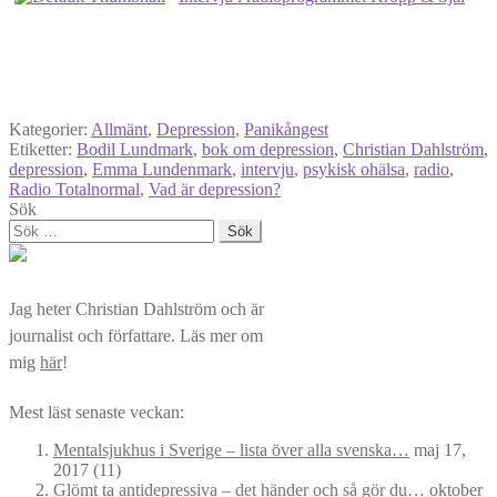
Kategorier:
Allmänt
,
Depression
,
Panikångest
Etiketter:
Bodil Lundmark
,
bok om depression
,
Christian Dahlström
,
depression
,
Emma Lundenmark
,
intervju
,
psykisk ohälsa
,
radio
,
Radio Totalnormal
,
Vad är depression?
Sök
Sök
efter:
Jag heter Christian Dahlström och är
journalist och författare. Läs mer om
mig
här
!
Mest läst senaste veckan:
Mentalsjukhus i Sverige – lista över alla svenska…
maj 17,
2017
(11)
Glömt ta antidepressiva – det händer och så gör du…
oktober