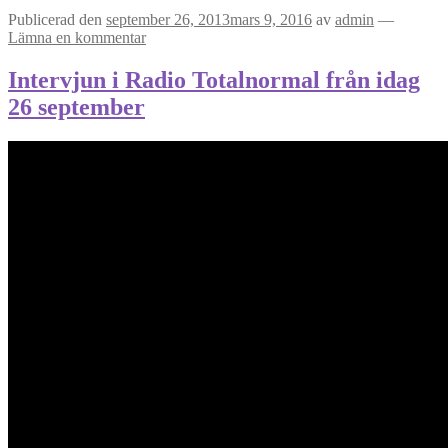
Publicerad den
september 26, 2013
mars 9, 2016
av
admin
—
Lämna en kommentar
Intervjun i Radio Totalnormal från idag
26 september