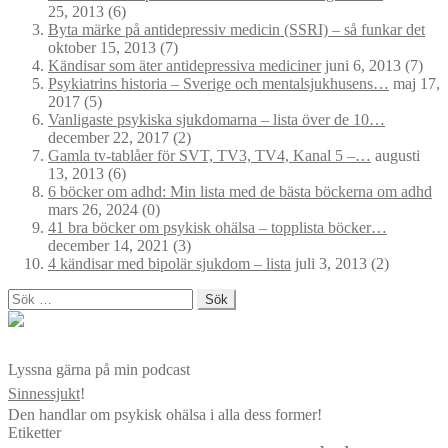
25, 2013
(6)
Byta märke på antidepressiv medicin (SSRI) – så funkar det
oktober 15, 2013
(7)
Kändisar som äter antidepressiva mediciner
juni 6, 2013
(7)
Psykiatrins historia – Sverige och mentalsjukhusens…
maj 17,
2017
(5)
Vanligaste psykiska sjukdomarna – lista över de 10…
december 22, 2017
(2)
Gamla tv-tablåer för SVT, TV3, TV4, Kanal 5 –…
augusti
13, 2013
(6)
6 böcker om adhd: Min lista med de bästa böckerna om adhd
mars 26, 2024
(0)
41 bra böcker om psykisk ohälsa – topplista böcker…
december 14, 2021
(3)
4 kändisar med bipolär sjukdom – lista
juli 3, 2013
(2)
Sök
efter:
Lyssna gärna på min podcast
Sinnessjukt
!
Den handlar om psykisk ohälsa i alla dess former!
Etiketter