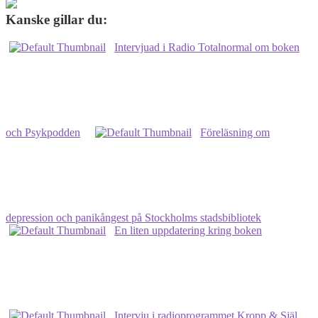
Radio
Totalnormal
Kanske gillar du:
från
idag
Intervjuad i Radio Totalnormal om boken
26
september
och Psykpodden
Föreläsning om
depression och panikångest på Stockholms stadsbibliotek
En liten uppdatering kring boken
Intervju i radioprogrammet Kropp & Själ