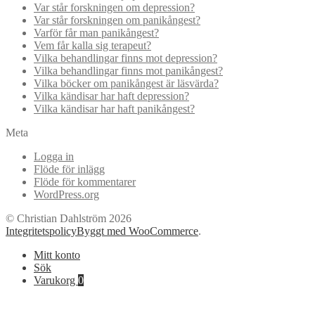
Var står forskningen om depression?
Var står forskningen om panikångest?
Varför får man panikångest?
Vem får kalla sig terapeut?
Vilka behandlingar finns mot depression?
Vilka behandlingar finns mot panikångest?
Vilka böcker om panikångest är läsvärda?
Vilka kändisar har haft depression?
Vilka kändisar har haft panikångest?
Meta
Logga in
Flöde för inlägg
Flöde för kommentarer
WordPress.org
© Christian Dahlström 2026
Integritetspolicy
Byggt med WooCommerce
.
Mitt konto
Sök
Varukorg
0