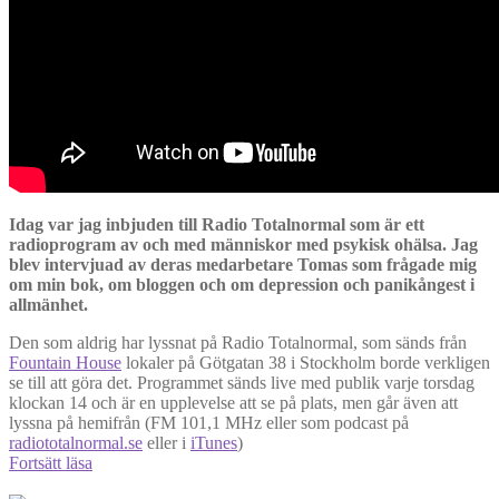
Idag var jag inbjuden till Radio Totalnormal som är ett
radioprogram av och med människor med psykisk ohälsa. Jag
blev intervjuad av deras medarbetare Tomas som frågade mig
om min bok, om bloggen och om depression och panikångest i
allmänhet.
Den som aldrig har lyssnat på Radio Totalnormal, som sänds från
Fountain House
lokaler på Götgatan 38 i Stockholm borde verkligen
se till att göra det. Programmet sänds live med publik varje torsdag
klockan 14 och är en upplevelse att se på plats, men går även att
lyssna på hemifrån (FM 101,1 MHz eller som podcast på
radiototalnormal.se
eller i
iTunes
)
Intervjun
Fortsätt läsa
i