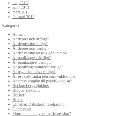
maj 2013
april 2013
mars 2013
februari 2013
Kategorier
Allmänt
Är depression ärftligt?
Är depression farligt?
Är depression vanligt?
Är det vanligt att folk går i terapi?
Är panikångest ärftligt?
Är panikångest vanligt?
Är panikångestattacker farliga?
Är psykisk ohälsa vanligt?
Är psykiskt sjuka personer våldsamma?
Är stress kopplat till psykisk ohälsa?
Beckomberga sjukhus
Bipolär sjukdom
Böcker
Boken
Christian Dahlström föreläsning
Depression
Finns det olika typer av depression?