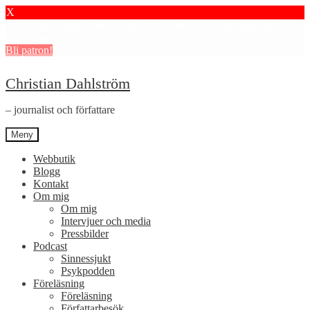
X
Stötta mitt journalistiska arbete i psykiatrin och få granskningar och
dokumentärer.
Bli patron!
Hoppa
Hoppa
Christian Dahlström
till
till
navigering
innehåll
– journalist och författare
Meny
Webbutik
Blogg
Kontakt
Om mig
Om mig
Intervjuer och media
Pressbilder
Podcast
Sinnessjukt
Psykpodden
Föreläsning
Föreläsning
Författarbesök