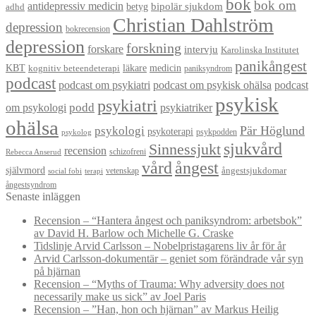
bok
bok om
antidepressiv medicin
betyg
bipolär sjukdom
adhd
Christian Dahlström
depression
bokrecension
depression
forskning
forskare
intervju
Karolinska Institutet
panikångest
KBT
läkare
medicin
kognitiv beteendeterapi
paniksyndrom
podcast
podcast om psykiatri
podcast om psykisk ohälsa
podcast
psykisk
psykiatri
om psykologi
podd
psykiatriker
ohälsa
Pär Höglund
psykologi
psykoterapi
psykpodden
psykolog
sjukvård
Sinnessjukt
recension
schizofreni
Rebecca Anserud
vård
ångest
självmord
ångestsjukdomar
vetenskap
social fobi
terapi
ångestsyndrom
Senaste inläggen
Recension – “Hantera ångest och paniksyndrom: arbetsbok”
av David H. Barlow och Michelle G. Craske
Tidslinje Arvid Carlsson – Nobelpristagarens liv år för år
Arvid Carlsson-dokumentär – geniet som förändrade vår syn
på hjärnan
Recension – “Myths of Trauma: Why adversity does not
necessarily make us sick” av Joel Paris
Recension – ”Han, hon och hjärnan” av Markus Heilig