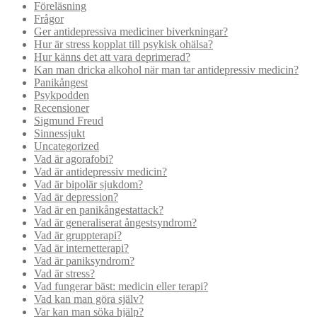
Föreläsning
Frågor
Ger antidepressiva mediciner biverkningar?
Hur är stress kopplat till psykisk ohälsa?
Hur känns det att vara deprimerad?
Kan man dricka alkohol när man tar antidepressiv medicin?
Panikångest
Psykpodden
Recensioner
Sigmund Freud
Sinnessjukt
Uncategorized
Vad är agorafobi?
Vad är antidepressiv medicin?
Vad är bipolär sjukdom?
Vad är depression?
Vad är en panikångestattack?
Vad är generaliserat ångestsyndrom?
Vad är gruppterapi?
Vad är internetterapi?
Vad är paniksyndrom?
Vad är stress?
Vad fungerar bäst: medicin eller terapi?
Vad kan man göra själv?
Var kan man söka hjälp?