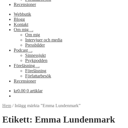
Recensioner
Webbutik
Blogg
Kontakt
Om mig
Expandera
Om mig
undermeny
Intervjuer och media
Pressbilder
Podcast
Expandera
Sinnessjukt
undermeny
Psykpodden
Föreläsning
Expandera
Föreläsning
undermeny
Författarbesök
Recensioner
kr
0.00
0 artiklar
Hem
/
Inlägg märkta ”Emma Lundenmark”
Etikett:
Emma Lundenmark