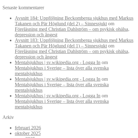
Senaste kommentarer
Avsnitt 184: Uppföljning Beckomberga sjukhus med Markus
Takanen och Pär Höglund (del 2) – Sinnessjukt
om
Föreläsning med Christian Dahlström – om psykisk ohälsa,
depression och ångest
Avsnitt 183: Uppföljning Beckomberga sjukhus med Markus
Takanen och Pär Höglund (del 1) – Sinnessjukt
om
Föreläsning med Christian Dahlström – om psykisk ohälsa,
depression och ångest
Mentalsjukhus | sv.wikipedia.org - Logga In
om
Mentalsjukhus i Sverige – lista över alla svenska
mentalsjukhus
Mentalsjukhus | sv.wikipedia.org - Logga In
om
Mentalsjukhus i Sverige – lista över alla svenska
mentalsjukhus
Mentalsjukhus | sv.wikipedia.org - Logga In
om
Mentalsjukhus i Sverige – lista över alla svenska
mentalsjukhus
Arkiv
februari 2026
oktober 2025