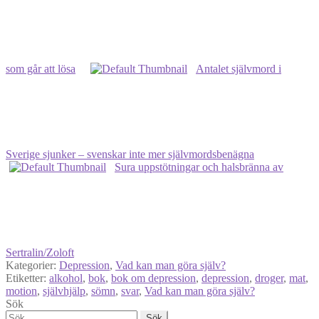
som går att lösa
Antalet självmord i
Sverige sjunker – svenskar inte mer självmordsbenägna
Sura uppstötningar och halsbränna av
Sertralin/Zoloft
Kategorier:
Depression
,
Vad kan man göra själv?
Etiketter:
alkohol
,
bok
,
bok om depression
,
depression
,
droger
,
mat
,
motion
,
självhjälp
,
sömn
,
svar
,
Vad kan man göra själv?
Sök
Sök