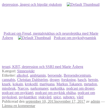
depression, ångest och bipolär sjukdom
Podcast om Freud, mentalsjukhus och neuroleptika med Marie
Åsberg
Podcast om psykodynamisk
terapi, KBT, depression och SSRI med Marie Åsberg
Kategori:
Sinnessjukt
Etiketter:
alkohol
,
amfetamin
,
beroende
,
Beroendecentrum
,
cannabis
,
Christian Dahlström
,
droger
,
forskning
,
hasch
,
heroin
,
knark
,
kokain
,
krokodil
,
marijuana
,
Markus Takanen
,
metadon
,
missbruk
,
Narcos
,
narkomaner
,
narkotika
,
podcast om droger
,
podcast om psykiatri
,
podcast om psykisk ohälsa
,
podcast om
psykologi
,
psykiatriker
,
sjukvård
,
spice
,
subotex
,
vård
Publicerad den
september 10, 2013
november 17, 2017
av
admin
—
Lämna en kommentar