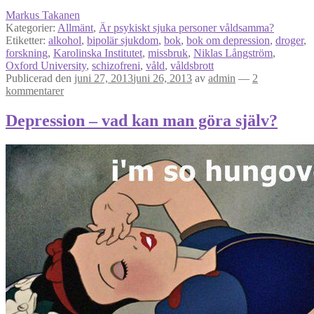
Markus Takanen
Kategorier:
Allmänt
,
Är psykiskt sjuka personer våldsamma?
Etiketter:
alkohol
,
bipolär sjukdom
,
bok
,
bok om depression
,
droger
,
forskning
,
Karolinska Institutet
,
missbruk
,
Niklas Långström
,
Oxford University
,
schizofreni
,
våld
,
våldsbrott
Publicerad den
juni 27, 2013
juni 26, 2013
av
admin
—
2
kommentarer
Depression – vad kan man göra själv?