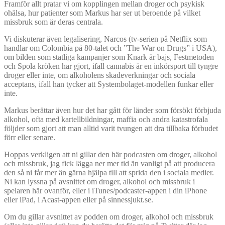
Framför allt pratar vi om kopplingen mellan droger och psykisk
ohälsa, hur patienter som Markus har ser ut beroende på vilket
missbruk som är deras centrala.
Vi diskuterar även legalisering, Narcos (tv-serien på Netflix som
handlar om Colombia på 80-talet och ”The War on Drugs” i USA),
om bilden som statliga kampanjer som Knark är bajs, Festmetoden
och Spola kröken har gjort, ifall cannabis är en inkörsport till tyngre
droger eller inte, om alkoholens skadeverkningar och sociala
acceptans, ifall han tycker att Systembolaget-modellen funkar eller
inte.
Markus berättar även hur det har gått för länder som försökt förbjuda
alkohol, ofta med kartellbildningar, maffia och andra katastrofala
följder som gjort att man alltid varit tvungen att dra tillbaka förbudet
förr eller senare.
Hoppas verkligen att ni gillar den här podcasten om droger, alkohol
och missbruk, jag fick lägga ner mer tid än vanligt på att producera
den så ni får mer än gärna hjälpa till att sprida den i sociala medier.
Ni kan lyssna på avsnittet om droger, alkohol och missbruk i
spelaren här ovanför, eller i iTunes/podcaster-appen i din iPhone
eller iPad, i Acast-appen eller på sinnessjukt.se.
Om du gillar avsnittet av podden om droger, alkohol och missbruk