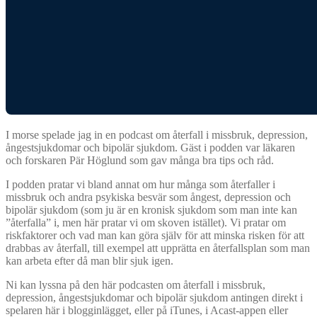
I morse spelade jag in en podcast om återfall i missbruk, depression,
ångestsjukdomar och bipolär sjukdom. Gäst i podden var läkaren
och forskaren Pär Höglund som gav många bra tips och råd.
I podden pratar vi bland annat om hur många som återfaller i
missbruk och andra psykiska besvär som ångest, depression och
bipolär sjukdom (som ju är en kronisk sjukdom som man inte kan
”återfalla” i, men här pratar vi om skoven istället). Vi pratar om
riskfaktorer och vad man kan göra själv för att minska risken för att
drabbas av återfall, till exempel att upprätta en återfallsplan som man
kan arbeta efter då man blir sjuk igen.
Ni kan lyssna på den här podcasten om återfall i missbruk,
depression, ångestsjukdomar och bipolär sjukdom antingen direkt i
spelaren här i blogginlägget, eller på iTunes, i Acast-appen eller