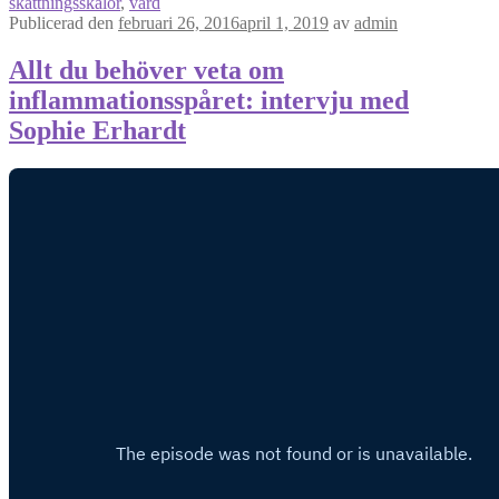
skattningsskalor
,
vård
Publicerad den
februari 26, 2016
april 1, 2019
av
admin
Allt du behöver veta om
inflammationsspåret: intervju med
Sophie Erhardt