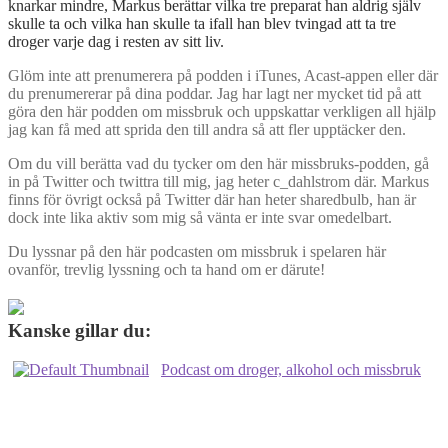
knarkar mindre, Markus berättar vilka tre preparat han aldrig själv
skulle ta och vilka han skulle ta ifall han blev tvingad att ta tre
droger varje dag i resten av sitt liv.
Glöm inte att prenumerera på podden i iTunes, Acast-appen eller där
du prenumererar på dina poddar. Jag har lagt ner mycket tid på att
göra den här podden om missbruk och uppskattar verkligen all hjälp
jag kan få med att sprida den till andra så att fler upptäcker den.
Om du vill berätta vad du tycker om den här missbruks-podden, gå
in på Twitter och twittra till mig, jag heter c_dahlstrom där. Markus
finns för övrigt också på Twitter där han heter sharedbulb, han är
dock inte lika aktiv som mig så vänta er inte svar omedelbart.
Du lyssnar på den här podcasten om missbruk i spelaren här
ovanför, trevlig lyssning och ta hand om er därute!
Kanske gillar du:
Podcast om droger, alkohol och missbruk