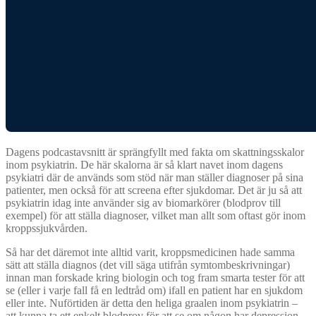
Dagens podcastavsnitt är sprängfyllt med fakta om skattningsskalor
inom psykiatrin. De här skalorna är så klart navet inom dagens
psykiatri där de används som stöd när man ställer diagnoser på sina
patienter, men också för att screena efter sjukdomar. Det är ju så att
psykiatrin idag inte använder sig av biomarkörer (blodprov till
exempel) för att ställa diagnoser, vilket man allt som oftast gör inom
kroppssjukvården.
Så har det däremot inte alltid varit, kroppsmedicinen hade samma
sätt att ställa diagnos (det vill säga utifrån symtombeskrivningar)
innan man forskade kring biologin och tog fram smarta tester för att
se (eller i varje fall få en ledtråd om) ifall en patient har en sjukdom
eller inte. Nuförtiden är detta den heliga graalen inom psykiatrin –
att kunna ta ett enkelt blodprov för att se om någon har depression,