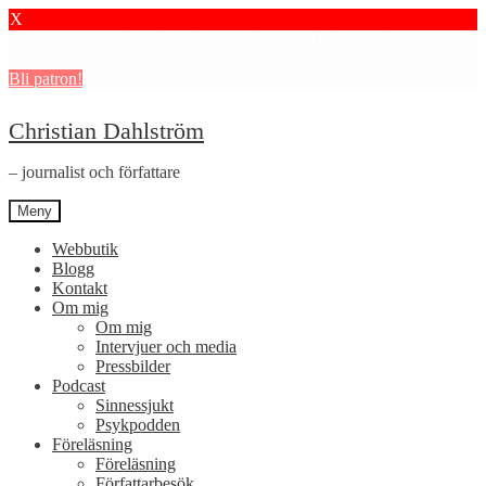
X
Stötta mitt journalistiska arbete i psykiatrin och få granskningar och
dokumentärer.
Bli patron!
Hoppa
Hoppa
Christian Dahlström
till
till
navigering
innehåll
– journalist och författare
Meny
Webbutik
Blogg
Kontakt
Om mig
Om mig
Intervjuer och media
Pressbilder
Podcast
Sinnessjukt
Psykpodden
Föreläsning
Föreläsning
Författarbesök