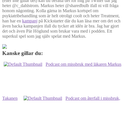
(eller inte gillar det) kan du berätta det för mig på Twitter där jag
heter @c_dahlstrom. Markus heter @sharedbulb ifall ni vill fråga
honom någonting. Kolla gärna in Markus kortspel om
psykiatribehandling som är helt otroligt coolt och heter Treatment,
han har en
kampanj
på Kickstarter där du kan läsa mer om det och
även backa kampanjen ifall du tycker att idén är bra. Jag har gjort
det och även Pär Höglund som brukar vara med i podden. Ett
superkul spel som jag själv spelat med Markus.
Kanske gillar du:
Podcast om missbruk med läkaren Markus
Takanen
Podcast om återfall i missbruk,