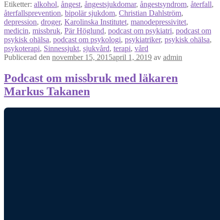
Etiketter:
alkohol
,
ångest
,
ångestsjukdomar
,
ångestsyndrom
,
återfall
,
återfallsprevention
,
bipolär sjukdom
,
Christian Dahlström
,
depression
,
droger
,
Karolinska Institutet
,
manodepressivitet
,
medicin
,
missbruk
,
Pär Höglund
,
podcast om psykiatri
,
podcast om
psykisk ohälsa
,
podcast om psykologi
,
psykiatriker
,
psykisk ohälsa
,
psykoterapi
,
Sinnessjukt
,
sjukvård
,
terapi
,
vård
Publicerad den
november 15, 2015
april 1, 2019
av
admin
Podcast om missbruk med läkaren
Markus Takanen