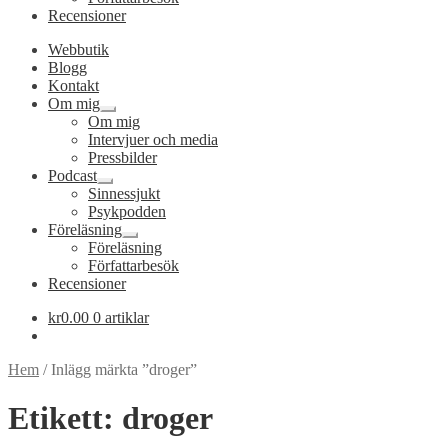
Recensioner
Webbutik
Blogg
Kontakt
Om mig
Expandera
Om mig
undermeny
Intervjuer och media
Pressbilder
Podcast
Expandera
Sinnessjukt
undermeny
Psykpodden
Föreläsning
Expandera
Föreläsning
undermeny
Författarbesök
Recensioner
kr
0.00
0 artiklar
Hem
/
Inlägg märkta ”droger”
Etikett:
droger