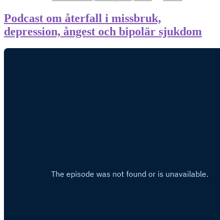
Podcast om återfall i missbruk,
depression, ångest och bipolär sjukdom