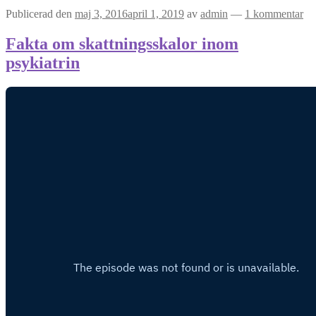
Publicerad den
maj 3, 2016
april 1, 2019
av
admin
—
1 kommentar
Fakta om skattningsskalor inom
psykiatrin