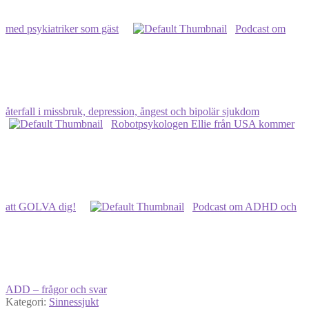
med psykiatriker som gäst
Podcast om
återfall i missbruk, depression, ångest och bipolär sjukdom
Robotpsykologen Ellie från USA kommer
att GOLVA dig!
Podcast om ADHD och
ADD – frågor och svar
Kategori:
Sinnessjukt