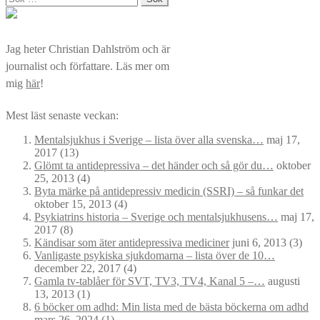
efter:
Jag heter Christian Dahlström och är
journalist och författare. Läs mer om
mig
här
!
Mest läst senaste veckan:
Mentalsjukhus i Sverige – lista över alla svenska…
maj 17,
2017
(13)
Glömt ta antidepressiva – det händer och så gör du…
oktober
25, 2013
(4)
Byta märke på antidepressiv medicin (SSRI) – så funkar det
oktober 15, 2013
(4)
Psykiatrins historia – Sverige och mentalsjukhusens…
maj 17,
2017
(8)
Kändisar som äter antidepressiva mediciner
juni 6, 2013
(3)
Vanligaste psykiska sjukdomarna – lista över de 10…
december 22, 2017
(4)
Gamla tv-tablåer för SVT, TV3, TV4, Kanal 5 –…
augusti
13, 2013
(1)
6 böcker om adhd: Min lista med de bästa böckerna om adhd
mars 26, 2024
(1)