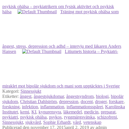
psykisk ohälsa – psykiatrikern om fysisk aktivitet och psykisk
hälsa
Träning mot psykisk ohälsa som
ångest, stress, depression och adhd – intervju med läkaren Anders
Hansen
Litiumets historia ‒ Psykiatri-
miraklet mot bipolär sjukdom och mani som upptäcktes i Sverige
Kategori:
Sinnessjukt
Etiketter:
ångest
,
ångestsjukdomar
,
ångestsyndrom
,
biologi
,
bipolär
sjukdom
,
Christian Dahlström
,
depression
,
docent
,
droger
,
forskare
,
forskning
,
infektion
,
inflammation
,
inflammationsspåret
,
Karolinska
Institutet
,
kemi
,
KI
,
kynurensyra
,
läkemedel
,
medicin
,
preparat
,
psykiatri
,
psykisk ohälsa
,
psykos
,
ryggmärgsvätska
,
schizofreni
,
Sinnessjukt
,
sjukvård
,
Sophie Erhardt
,
vård
,
vetenskap
Publicerad den
november 17, 2015
april 2, 2019
av
admin