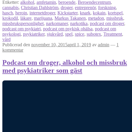
Etiketter:
alkohol
,
amfetamin
,
beroende
,
Beroendecentrum
,
cannabis
,
Christian Dahlström
,
droger
,
entreprenör
,
forskning
,
hasch
,
heroin
,
internetdroger
,
Kickstarter
,
knark
,
kokain
,
kortspel
,
krokodil
,
läkare
,
marijuana
,
Markus Takanen
,
metadon
,
missbruk
,
missbrukspersonlighet
,
narkomaner
,
narkotika
,
podcast om droger
,
podcast om psykiatri
,
podcast om psykisk ohälsa
,
podcast om
psykologi
,
psykiatriker
,
sjukvård
,
spel
,
spice
,
subotex
,
Treatment
,
vård
Publicerad den
november 10, 2015
april 1, 2019
av
admin
—
1
kommentar
Podcast om droger, alkohol och missbruk
med psykiatriker som gäst