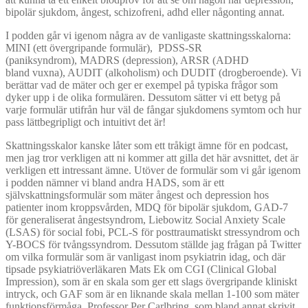
bipolär sjukdom, ångest, schizofreni, adhd eller någonting annat.
I podden går vi igenom några av de vanligaste skattningsskalorna:
MINI (ett övergripande formulär), PDSS-SR
(paniksyndrom), MADRS (depression), ARSR (ADHD
bland vuxna), AUDIT (alkoholism) och DUDIT (drogberoende). Vi
berättar vad de mäter och ger er exempel på typiska frågor som
dyker upp i de olika formulären. Dessutom sätter vi ett betyg på
varje formulär utifrån hur väl de fångar sjukdomens symtom och hur
pass lättbegripligt och intuitivt det är!
Skattningsskalor kanske låter som ett tråkigt ämne för en podcast,
men jag tror verkligen att ni kommer att gilla det här avsnittet, det är
verkligen ett intressant ämne. Utöver de formulär som vi går igenom
i podden nämner vi bland andra HADS, som är ett
självskattningsformulär som mäter ångest och depression hos
patienter inom kroppsvården, MDQ för bipolär sjukdom, GAD-7
för generaliserat ångestsyndrom, Liebowitz Social Anxiety Scale
(LSAS) för social fobi, PCL-S för posttraumatiskt stressyndrom och
Y-BOCS för tvångssyndrom. Dessutom ställde jag frågan på Twitter
om vilka formulär som är vanligast inom psykiatrin idag, och där
tipsade psykiatriöverläkaren Mats Ek om CGI (Clinical Global
Impression), som är en skala som ger ett slags övergripande kliniskt
intryck, och GAF som är en liknande skala mellan 1-100 som mäter
funktionsförmåga. Professor Per Carlbring, som bland annat skrivit