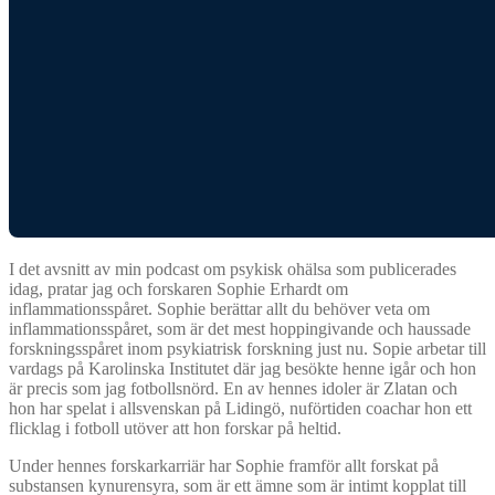
I det avsnitt av min podcast om psykisk ohälsa som publicerades
idag, pratar jag och forskaren Sophie Erhardt om
inflammationsspåret. Sophie berättar allt du behöver veta om
inflammationsspåret, som är det mest hoppingivande och haussade
forskningsspåret inom psykiatrisk forskning just nu. Sopie arbetar till
vardags på Karolinska Institutet där jag besökte henne igår och hon
är precis som jag fotbollsnörd. En av hennes idoler är Zlatan och
hon har spelat i allsvenskan på Lidingö, nuförtiden coachar hon ett
flicklag i fotboll utöver att hon forskar på heltid.
Under hennes forskarkarriär har Sophie framför allt forskat på
substansen kynurensyra, som är ett ämne som är intimt kopplat till