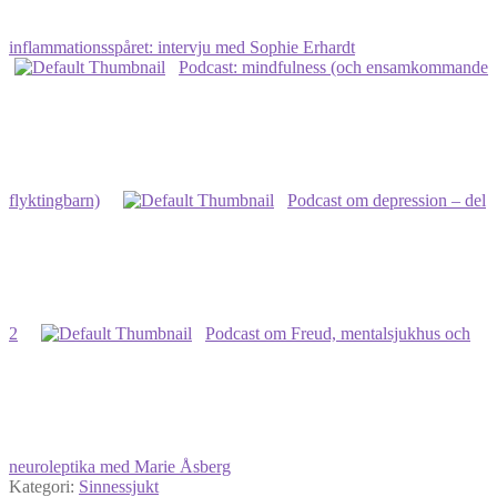
inflammationsspåret: intervju med Sophie Erhardt
Podcast: mindfulness (och ensamkommande
flyktingbarn)
Podcast om depression – del
2
Podcast om Freud, mentalsjukhus och
neuroleptika med Marie Åsberg
Kategori:
Sinnessjukt