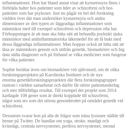
inflammationer. Hon har bland annat visat att kynurensyra finns i
förhöjda halter hos patienter som lider av schizofreni och hos
patienter som har psykoser. Just nu pågår en hel del forskning
världen över där man undersöker kynurensyra och andra
dimensioner av den typen av låggradiga inflammationer som
människor med till exempel schizofreni och depression ofta har.
Förhoppningen är att man ska hitta sätt att behandla psykiskt sjuka
människor med antiinflammatoriska läkemedel för att få bukt med
dessa låggradiga inflammationer. Man hoppas också att hitta sätt att
läsa av människors genom och utifrån genetik, biomarkörer och big
data ställa diagnoser och på förhand se vilka mediciner som fungerar
för vilka patienter.
Sophie berättar även om biomarkörer vid självmord, om de olika
forskningsprojekten på Karolinska Institutet och de nya
enorma genetikforskningsprojekten där flera forskningsgrupper
runtom i världen samarbetar och därför får större patientunderlag
och mer tillförlitliga resultat. Till exempel det projekt som 2014
kartlagde 108 gener som är direkt kopplade till schizofreni,
något som ses som det största genombrottet på området genetik vid
schizofreni.
Dessutom svarar hon på alla de frågor som mina lyssnare ställde till
henne på Twitter. De handlar om yoga, stroke, manligt och
kvinnligt, centrala nervsystemet, perifera nervsystemet, mental