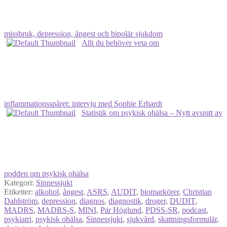
missbruk, depression, ångest och bipolär sjukdom
Allt du behöver veta om
inflammationsspåret: intervju med Sophie Erhardt
Statistik om psykisk ohälsa – Nytt avsnitt av
podden om psykisk ohälsa
Kategori:
Sinnessjukt
Etiketter:
alkohol
,
ångest
,
ASRS
,
AUDIT
,
biomarkörer
,
Christian
Dahlström
,
depression
,
diagnos
,
diagnostik
,
droger
,
DUDIT
,
MADRS
,
MADRS-S
,
MINI
,
Pär Höglund
,
PDSS-SR
,
podcast
,
psykiatri
,
psykisk ohälsa
,
Sinnessjukt
,
sjukvård
,
skattningsformulär
,