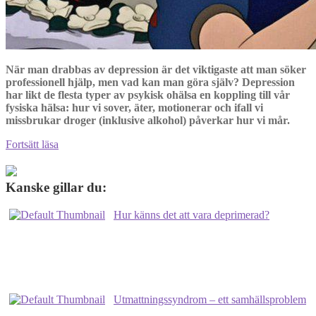
När man drabbas av depression är det viktigaste att man söker
professionell hjälp, men vad kan man göra själv? Depression
har likt de flesta typer av psykisk ohälsa en koppling till vår
fysiska hälsa: hur vi sover, äter, motionerar och ifall vi
missbrukar droger (inklusive alkohol) påverkar hur vi mår.
Depression
Fortsätt läsa
–
vad
kan
Kanske gillar du:
man
göra
Hur känns det att vara deprimerad?
själv?
Utmattningssyndrom – ett samhällsproblem