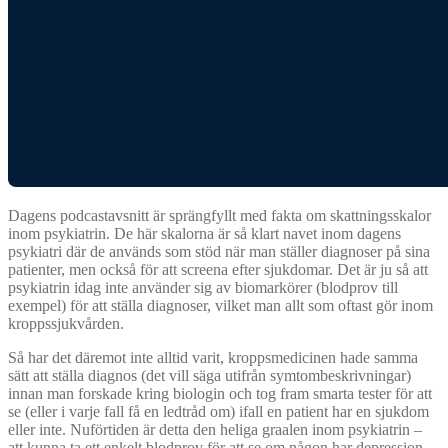
Dagens podcastavsnitt är sprängfyllt med fakta om skattningsskalor
inom psykiatrin. De här skalorna är så klart navet inom dagens
psykiatri där de används som stöd när man ställer diagnoser på sina
patienter, men också för att screena efter sjukdomar. Det är ju så att
psykiatrin idag inte använder sig av biomarkörer (blodprov till
exempel) för att ställa diagnoser, vilket man allt som oftast gör inom
kroppssjukvården.
Så har det däremot inte alltid varit, kroppsmedicinen hade samma
sätt att ställa diagnos (det vill säga utifrån symtombeskrivningar)
innan man forskade kring biologin och tog fram smarta tester för att
se (eller i varje fall få en ledtråd om) ifall en patient har en sjukdom
eller inte. Nuförtiden är detta den heliga graalen inom psykiatrin –
att kunna ta ett enkelt blodprov för att se om någon har depression,