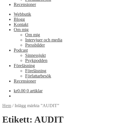
Recensioner
Webbutik
Blogg
Kontakt
Om mig
Om mig
Intervjuer och media
Pressbilder
Podcast
Sinnessjukt
Psykpodden
Föreläsning
Föreläsning
Författarbesök
Recensioner
kr
0.00
0 artiklar
Hem
/
Inlägg märkta ”AUDIT”
Etikett:
AUDIT