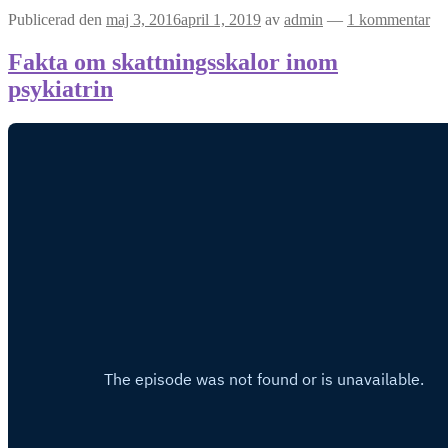
Publicerad den
maj 3, 2016
april 1, 2019
av
admin
—
1 kommentar
Fakta om skattningsskalor inom
psykiatrin