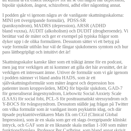
bipolär sjukdom, ångest, schizofreni, adhd eller någonting annat.
I podden går vi igenom några av de vanligaste skattningsskalorna:
MINI (ett övergripande formulär), PDSS-SR
(paniksyndrom), MADRS (depression), ARSR (ADHD
bland vuxna), AUDIT (alkoholism) och DUDIT (drogberoende). Vi
berättar vad de mäter och ger er exempel på typiska frågor som
dyker upp i de olika formulären. Dessutom sätter vi ett betyg på
varje formulär utifrån hur väl de fångar sjukdomens symtom och hur
pass lättbegripligt och intuitivt det är!
Skattningsskalor kanske låter som ett tråkigt ämne för en podcast,
men jag tror verkligen att ni kommer att gilla det här avsnittet, det är
verkligen ett intressant ämne. Utöver de formulär som vi går igenom
i podden nämner vi bland andra HADS, som är ett
självskattningsformulär som mäter ångest och depression hos
patienter inom kroppsvården, MDQ för bipolär sjukdom, GAD-7
för generaliserat ångestsyndrom, Liebowitz Social Anxiety Scale
(LSAS) för social fobi, PCL-S för posttraumatiskt stressyndrom och
Y-BOCS för tvångssyndrom. Dessutom ställde jag frågan på Twitter
om vilka formulär som är vanligast inom psykiatrin idag, och där
tipsade psykiatriöverläkaren Mats Ek om CGI (Clinical Global
Impression), som är en skala som ger ett slags övergripande kliniskt
intryck, och GAF som är en liknande skala mellan 1-100 som mäter
funktionsförmåga. Professor Per Carlbring, som bland annat skrivit