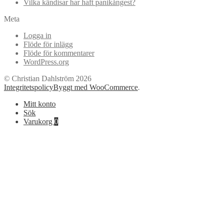
Vilka kändisar har haft panikångest?
Meta
Logga in
Flöde för inlägg
Flöde för kommentarer
WordPress.org
© Christian Dahlström 2026
Integritetspolicy
Byggt med WooCommerce
.
Mitt konto
Sök
Varukorg
0