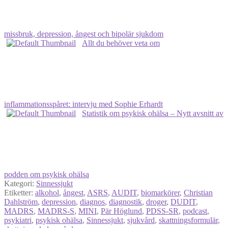
missbruk, depression, ångest och bipolär sjukdom
Allt du behöver veta om
inflammationsspåret: intervju med Sophie Erhardt
Statistik om psykisk ohälsa – Nytt avsnitt av
podden om psykisk ohälsa
Kategori:
Sinnessjukt
Etiketter:
alkohol
,
ångest
,
ASRS
,
AUDIT
,
biomarkörer
,
Christian
Dahlström
,
depression
,
diagnos
,
diagnostik
,
droger
,
DUDIT
,
MADRS
,
MADRS-S
,
MINI
,
Pär Höglund
,
PDSS-SR
,
podcast
,
psykiatri
,
psykisk ohälsa
,
Sinnessjukt
,
sjukvård
,
skattningsformulär
,