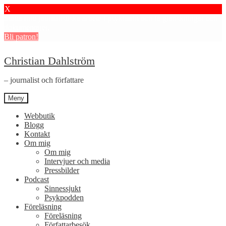
X
Stötta mitt journalistiska arbete i psykiatrin och få granskningar och
dokumentärer.
Bli patron!
Hoppa
Hoppa
Christian Dahlström
till
till
navigering
innehåll
– journalist och författare
Meny
Webbutik
Blogg
Kontakt
Om mig
Om mig
Intervjuer och media
Pressbilder
Podcast
Sinnessjukt
Psykpodden
Föreläsning
Föreläsning
Författarbesök