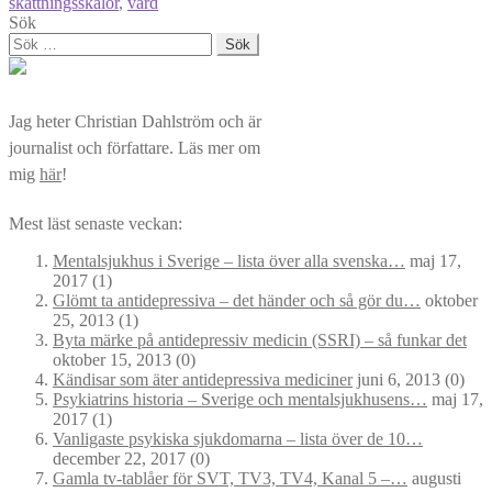
skattningsskalor
,
vård
Sök
Sök
efter:
Jag heter Christian Dahlström och är
journalist och författare. Läs mer om
mig
här
!
Mest läst senaste veckan:
Mentalsjukhus i Sverige – lista över alla svenska…
maj 17,
2017
(1)
Glömt ta antidepressiva – det händer och så gör du…
oktober
25, 2013
(1)
Byta märke på antidepressiv medicin (SSRI) – så funkar det
oktober 15, 2013
(0)
Kändisar som äter antidepressiva mediciner
juni 6, 2013
(0)
Psykiatrins historia – Sverige och mentalsjukhusens…
maj 17,
2017
(1)
Vanligaste psykiska sjukdomarna – lista över de 10…
december 22, 2017
(0)
Gamla tv-tablåer för SVT, TV3, TV4, Kanal 5 –…
augusti