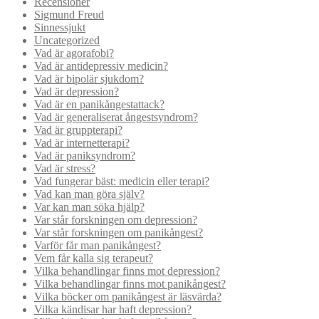
Recensioner
Sigmund Freud
Sinnessjukt
Uncategorized
Vad är agorafobi?
Vad är antidepressiv medicin?
Vad är bipolär sjukdom?
Vad är depression?
Vad är en panikångestattack?
Vad är generaliserat ångestsyndrom?
Vad är gruppterapi?
Vad är internetterapi?
Vad är paniksyndrom?
Vad är stress?
Vad fungerar bäst: medicin eller terapi?
Vad kan man göra själv?
Var kan man söka hjälp?
Var står forskningen om depression?
Var står forskningen om panikångest?
Varför får man panikångest?
Vem får kalla sig terapeut?
Vilka behandlingar finns mot depression?
Vilka behandlingar finns mot panikångest?
Vilka böcker om panikångest är läsvärda?
Vilka kändisar har haft depression?