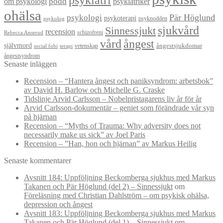
om psykologi
podd
psykiatriker
ohälsa
Pär Höglund
psykologi
psykoterapi
psykpodden
psykolog
sjukvård
Sinnessjukt
recension
schizofreni
Rebecca Anserud
vård
ångest
självmord
ångestsjukdomar
vetenskap
social fobi
terapi
ångestsyndrom
Senaste inläggen
Recension – “Hantera ångest och paniksyndrom: arbetsbok”
av David H. Barlow och Michelle G. Craske
Tidslinje Arvid Carlsson – Nobelpristagarens liv år för år
Arvid Carlsson-dokumentär – geniet som förändrade vår syn
på hjärnan
Recension – “Myths of Trauma: Why adversity does not
necessarily make us sick” av Joel Paris
Recension – ”Han, hon och hjärnan” av Markus Heilig
Senaste kommentarer
Avsnitt 184: Uppföljning Beckomberga sjukhus med Markus
Takanen och Pär Höglund (del 2) – Sinnessjukt
om
Föreläsning med Christian Dahlström – om psykisk ohälsa,
depression och ångest
Avsnitt 183: Uppföljning Beckomberga sjukhus med Markus
Takanen och Pär Höglund (del 1) – Sinnessjukt
om