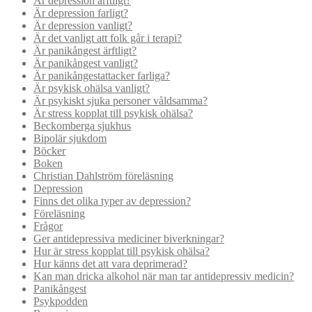
Är depression ärftligt?
Är depression farligt?
Är depression vanligt?
Är det vanligt att folk går i terapi?
Är panikångest ärftligt?
Är panikångest vanligt?
Är panikångestattacker farliga?
Är psykisk ohälsa vanligt?
Är psykiskt sjuka personer våldsamma?
Är stress kopplat till psykisk ohälsa?
Beckomberga sjukhus
Bipolär sjukdom
Böcker
Boken
Christian Dahlström föreläsning
Depression
Finns det olika typer av depression?
Föreläsning
Frågor
Ger antidepressiva mediciner biverkningar?
Hur är stress kopplat till psykisk ohälsa?
Hur känns det att vara deprimerad?
Kan man dricka alkohol när man tar antidepressiv medicin?
Panikångest
Psykpodden