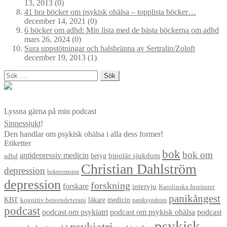
13, 2013
(0)
41 bra böcker om psykisk ohälsa – topplista böcker…
december 14, 2021
(0)
6 böcker om adhd: Min lista med de bästa böckerna om adhd
mars 26, 2024
(0)
Sura uppstötningar och halsbränna av Sertralin/Zoloft
december 19, 2013
(1)
Sök
efter:
Lyssna gärna på min podcast
Sinnessjukt
!
Den handlar om psykisk ohälsa i alla dess former!
Etiketter
bok
bok om
antidepressiv medicin
betyg
bipolär sjukdom
adhd
Christian Dahlström
depression
bokrecension
depression
forskning
forskare
intervju
Karolinska Institutet
panikångest
KBT
läkare
medicin
kognitiv beteendeterapi
paniksyndrom
podcast
podcast om psykiatri
podcast om psykisk ohälsa
podcast
psykisk
psykiatri