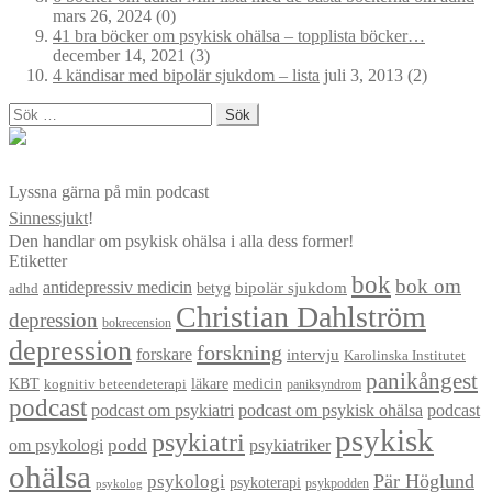
mars 26, 2024
(0)
41 bra böcker om psykisk ohälsa – topplista böcker…
december 14, 2021
(3)
4 kändisar med bipolär sjukdom – lista
juli 3, 2013
(2)
Sök
efter:
Lyssna gärna på min podcast
Sinnessjukt
!
Den handlar om psykisk ohälsa i alla dess former!
Etiketter
bok
bok om
antidepressiv medicin
betyg
bipolär sjukdom
adhd
Christian Dahlström
depression
bokrecension
depression
forskning
forskare
intervju
Karolinska Institutet
panikångest
KBT
läkare
medicin
kognitiv beteendeterapi
paniksyndrom
podcast
podcast om psykiatri
podcast om psykisk ohälsa
podcast
psykisk
psykiatri
om psykologi
podd
psykiatriker
ohälsa
Pär Höglund
psykologi
psykoterapi
psykpodden
psykolog