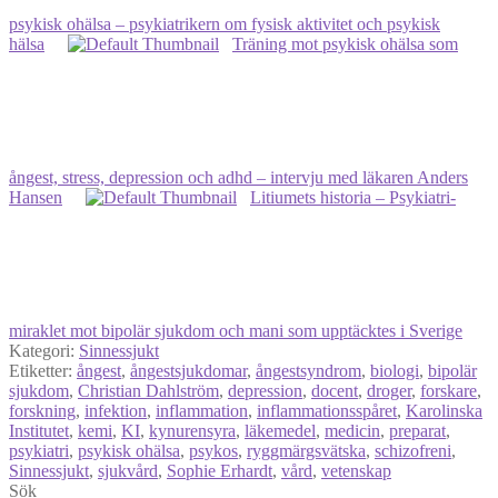
psykisk ohälsa – psykiatrikern om fysisk aktivitet och psykisk
hälsa
Träning mot psykisk ohälsa som
ångest, stress, depression och adhd – intervju med läkaren Anders
Hansen
Litiumets historia ‒ Psykiatri-
miraklet mot bipolär sjukdom och mani som upptäcktes i Sverige
Kategori:
Sinnessjukt
Etiketter:
ångest
,
ångestsjukdomar
,
ångestsyndrom
,
biologi
,
bipolär
sjukdom
,
Christian Dahlström
,
depression
,
docent
,
droger
,
forskare
,
forskning
,
infektion
,
inflammation
,
inflammationsspåret
,
Karolinska
Institutet
,
kemi
,
KI
,
kynurensyra
,
läkemedel
,
medicin
,
preparat
,
psykiatri
,
psykisk ohälsa
,
psykos
,
ryggmärgsvätska
,
schizofreni
,
Sinnessjukt
,
sjukvård
,
Sophie Erhardt
,
vård
,
vetenskap
Sök