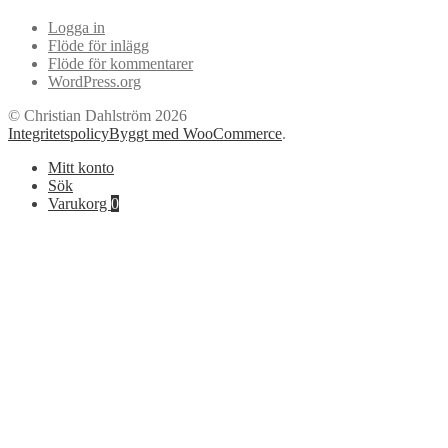
Logga in
Flöde för inlägg
Flöde för kommentarer
WordPress.org
© Christian Dahlström 2026
Integritetspolicy
Byggt med WooCommerce
.
Mitt konto
Sök
Varukorg
0