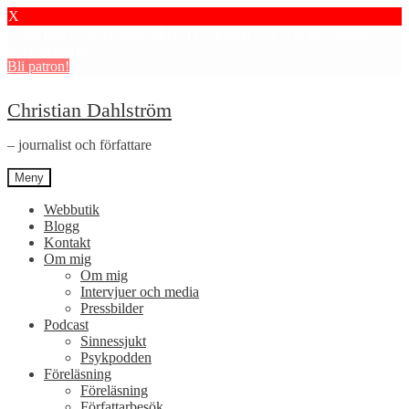
X
Stötta mitt journalistiska arbete i psykiatrin och få granskningar och
dokumentärer.
Bli patron!
Hoppa
Hoppa
Christian Dahlström
till
till
navigering
innehåll
– journalist och författare
Meny
Webbutik
Blogg
Kontakt
Om mig
Om mig
Intervjuer och media
Pressbilder
Podcast
Sinnessjukt
Psykpodden
Föreläsning
Föreläsning
Författarbesök