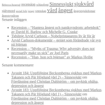
sjukvård
Sinnessjukt
recension
schizofreni
Rebecca Anserud
vård
ångest
självmord
ångestsjukdomar
vetenskap
social fobi
terapi
ångestsyndrom
Senaste inläggen
Recension – “Hantera ångest och paniksyndrom: arbetsbok”
av David H. Barlow och Michelle G. Craske
Tidslinje Arvid Carlsson – Nobelpristagarens liv år för år
Arvid Carlsson-dokumentär – geniet som förändrade vår syn
på hjärnan
Recension – “Myths of Trauma: Why adversity does not
necessarily make us sick” av Joel Paris
Recension – ”Han, hon och hjärnan” av Markus Heilig
Senaste kommentarer
Avsnitt 184: Uppföljning Beckomberga sjukhus med Markus
Takanen och Pär Höglund (del 2) – Sinnessjukt
om
Föreläsning med Christian Dahlström – om psykisk ohälsa,
depression och ångest
Avsnitt 183: Uppföljning Beckomberga sjukhus med Markus
Takanen och Pär Höglund (del 1) – Sinnessjukt
om
Föreläsning med Christian Dahlström – om psykisk ohälsa,
depression och ångest