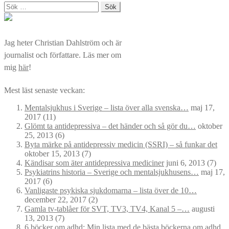
Sök
efter:
Jag heter Christian Dahlström och är
journalist och författare. Läs mer om
mig
här
!
Mest läst senaste veckan:
Mentalsjukhus i Sverige – lista över alla svenska…
maj 17,
2017
(11)
Glömt ta antidepressiva – det händer och så gör du…
oktober
25, 2013
(6)
Byta märke på antidepressiv medicin (SSRI) – så funkar det
oktober 15, 2013
(7)
Kändisar som äter antidepressiva mediciner
juni 6, 2013
(7)
Psykiatrins historia – Sverige och mentalsjukhusens…
maj 17,
2017
(6)
Vanligaste psykiska sjukdomarna – lista över de 10…
december 22, 2017
(2)
Gamla tv-tablåer för SVT, TV3, TV4, Kanal 5 –…
augusti
13, 2013
(7)
6 böcker om adhd: Min lista med de bästa böckerna om adhd