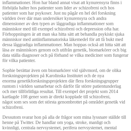
inflammationer. Hon har bland annat visat att kynurensyra finns i
förhöjda halter hos patienter som lider av schizofreni och hos
patienter som har psykoser. Just nu pågår en hel del forskning
världen över där man undersöker kynurensyra och andra
dimensioner av den typen av låggradiga inflammationer som
människor med till exempel schizofreni och depression ofta har.
Förhoppningen är att man ska hitta sätt att behandla psykiskt sjuka
människor med antiinflammatoriska läkemedel för att få bukt med
dessa låggradiga inflammationer. Man hoppas också att hitta sätt att
läsa av människors genom och utifrån genetik, biomarkörer och big
data ställa diagnoser och på förhand se vilka mediciner som fungerar
för vilka patienter.
Sophie berättar även om biomarkörer vid självmord, om de olika
forskningsprojekten på Karolinska Institutet och de nya
enorma genetikforskningsprojekten där flera forskningsgrupper
runtom i världen samarbetar och därför får större patientunderlag
och mer tillförlitliga resultat. Till exempel det projekt som 2014
kartlagde 108 gener som är direkt kopplade till schizofreni,
något som ses som det största genombrottet på området genetik vid
schizofreni.
Dessutom svarar hon på alla de frågor som mina lyssnare ställde till
henne på Twitter. De handlar om yoga, stroke, manligt och
kvinnligt, centrala nervsystemet, perifera nervsystemet, mental