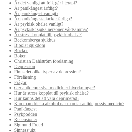
Är det vanligt att folk går i terapi?
Är panikångest ärftligt?
Är panikångest vanligt?
Är panikångestattacker farliga?
Är psykisk ohälsa vanligt?
Är psykiskt sjuka personer våldsamma?
Är stress kopplat till psykisk ohälsa?
Beckomberga sjukhus
Bipolär sjukdom
Böcker
Boken
Christian Dahlström föreläsning
Depression
Finns det olika typer av depression?
Föreläsning
Frågor
Ger antidepressiva mediciner biverkningar?
Hur är stress kopplat till psykisk ohälsa?
Hur känns det att vara deprimerad?
Kan man dricka alkohol när man tar antidepressiv medicin?
Panikångest
Psykpodden
Recensioner
Sigmund Freud
Sinnessjukt