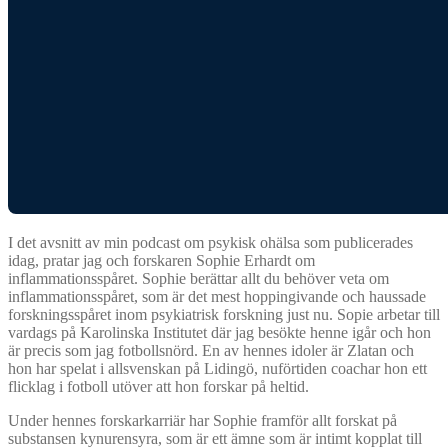
I det avsnitt av min podcast om psykisk ohälsa som publicerades
idag, pratar jag och forskaren Sophie Erhardt om
inflammationsspåret. Sophie berättar allt du behöver veta om
inflammationsspåret, som är det mest hoppingivande och haussade
forskningsspåret inom psykiatrisk forskning just nu. Sopie arbetar till
vardags på Karolinska Institutet där jag besökte henne igår och hon
är precis som jag fotbollsnörd. En av hennes idoler är Zlatan och
hon har spelat i allsvenskan på Lidingö, nuförtiden coachar hon ett
flicklag i fotboll utöver att hon forskar på heltid.
Under hennes forskarkarriär har Sophie framför allt forskat på
substansen kynurensyra, som är ett ämne som är intimt kopplat till