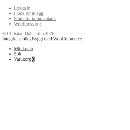
Logga in
Flöde för inlägg
Flöde för kommentarer
WordPress.org
© Christian Dahlström 2026
Integritetspolicy
Byggt med WooCommerce
.
Mitt konto
Sök
Varukorg
0