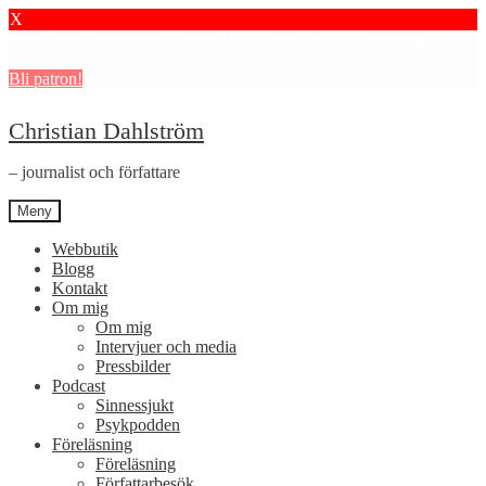
X
Stötta mitt journalistiska arbete i psykiatrin och få granskningar och
dokumentärer.
Bli patron!
Hoppa
Hoppa
Christian Dahlström
till
till
navigering
innehåll
– journalist och författare
Meny
Webbutik
Blogg
Kontakt
Om mig
Om mig
Intervjuer och media
Pressbilder
Podcast
Sinnessjukt
Psykpodden
Föreläsning
Föreläsning
Författarbesök