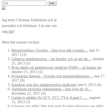
Sök
efter:
Jag heter Christian Dahlström och är
journalist och författare. Läs mer om
mig
här
!
Mest läst senaste veckan:
Mentalsjukhus i Sverige – lista över alla svenska…
maj 17,
2017
(13)
Glömt ta antidepressiva – det händer och så gör du…
oktober
25, 2013
(5)
Byta märke på antidepressiv medicin (SSRI) – så funkar det
oktober 15, 2013
(5)
Psykiatrins historia – Sverige och mentalsjukhusens…
maj 17,
2017
(9)
Kändisar som äter antidepressiva mediciner
juni 6, 2013
(4)
Vanligaste psykiska sjukdomarna – lista över de 10…
december 22, 2017
(4)
Gamla tv-tablåer för SVT, TV3, TV4, Kanal 5 –…
augusti
13, 2013
(3)
6 böcker om adhd: Min lista med de bästa böckerna om adhd