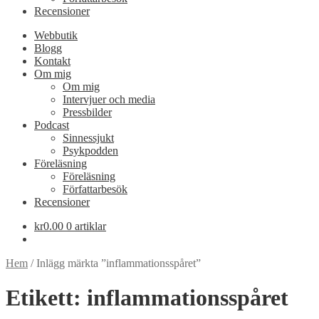
Recensioner
Webbutik
Blogg
Kontakt
Om mig
Om mig
Intervjuer och media
Pressbilder
Podcast
Sinnessjukt
Psykpodden
Föreläsning
Föreläsning
Författarbesök
Recensioner
kr
0.00
0 artiklar
Hem
/
Inlägg märkta ”inflammationsspåret”
Etikett:
inflammationsspåret