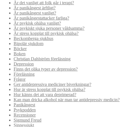
Är det vanligt att folk går i terapi?
Är panikångest ärftligt?
Är panikångest vanligt?
Är panikångestattacker farliga?
Är psykisk ohälsa vanligt?
Är psykiskt sjuka personer våldsamma?
Är stress kopplat till psykisk ohälsa?
Beckomberga sjukhus
Bipolär sjukdom
Böcker
Boken
Christian Dahlström föreläsning
Depression
Finns det olika typer av depression?
Föreläsning
Frågor
Ger antidepressiva mediciner biverkningar?
Hur är stress kopplat till psykisk ohälsa?
Hur känns det att vara deprimerad?
Kan man dricka alkohol när man tar antidepressiv medicin?
Panikångest
Psykpodden
Recensioner
Sigmund Freud
Sinnessjukt