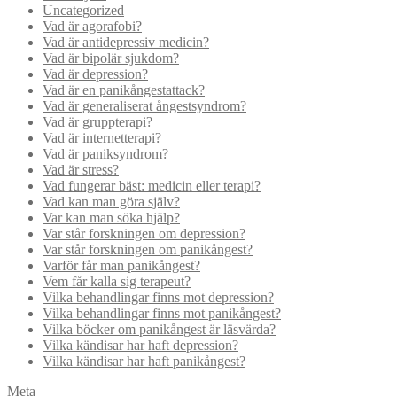
Uncategorized
Vad är agorafobi?
Vad är antidepressiv medicin?
Vad är bipolär sjukdom?
Vad är depression?
Vad är en panikångestattack?
Vad är generaliserat ångestsyndrom?
Vad är gruppterapi?
Vad är internetterapi?
Vad är paniksyndrom?
Vad är stress?
Vad fungerar bäst: medicin eller terapi?
Vad kan man göra själv?
Var kan man söka hjälp?
Var står forskningen om depression?
Var står forskningen om panikångest?
Varför får man panikångest?
Vem får kalla sig terapeut?
Vilka behandlingar finns mot depression?
Vilka behandlingar finns mot panikångest?
Vilka böcker om panikångest är läsvärda?
Vilka kändisar har haft depression?
Vilka kändisar har haft panikångest?
Meta