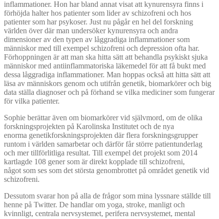
inflammationer. Hon har bland annat visat att kynurensyra finns i
förhöjda halter hos patienter som lider av schizofreni och hos
patienter som har psykoser. Just nu pågår en hel del forskning
världen över där man undersöker kynurensyra och andra
dimensioner av den typen av låggradiga inflammationer som
människor med till exempel schizofreni och depression ofta har.
Förhoppningen är att man ska hitta sätt att behandla psykiskt sjuka
människor med antiinflammatoriska läkemedel för att få bukt med
dessa låggradiga inflammationer. Man hoppas också att hitta sätt att
läsa av människors genom och utifrån genetik, biomarkörer och big
data ställa diagnoser och på förhand se vilka mediciner som fungerar
för vilka patienter.
Sophie berättar även om biomarkörer vid självmord, om de olika
forskningsprojekten på Karolinska Institutet och de nya
enorma genetikforskningsprojekten där flera forskningsgrupper
runtom i världen samarbetar och därför får större patientunderlag
och mer tillförlitliga resultat. Till exempel det projekt som 2014
kartlagde 108 gener som är direkt kopplade till schizofreni,
något som ses som det största genombrottet på området genetik vid
schizofreni.
Dessutom svarar hon på alla de frågor som mina lyssnare ställde till
henne på Twitter. De handlar om yoga, stroke, manligt och
kvinnligt, centrala nervsystemet, perifera nervsystemet, mental