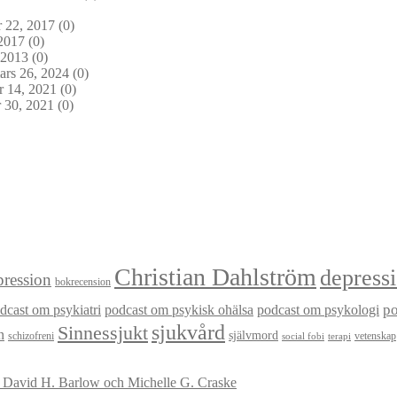
 22, 2017
(0)
2017
(0)
 2013
(0)
rs 26, 2024
(0)
 14, 2021
(0)
 30, 2021
(0)
Christian Dahlström
depress
ression
bokrecension
dcast om psykiatri
podcast om psykisk ohälsa
podcast om psykologi
p
sjukvård
Sinnessjukt
n
självmord
schizofreni
vetenskap
social fobi
terapi
v David H. Barlow och Michelle G. Craske