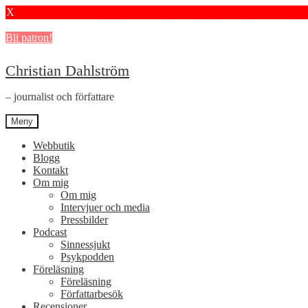
X
Stötta mitt journalistiska arbete i psykiatrin och få granskningar och 
Bli patron!
Hoppa
Hoppa
Christian Dahlström
till
till
navigering
innehåll
– journalist och författare
Meny
Webbutik
Blogg
Kontakt
Om mig
Om mig
Intervjuer och media
Pressbilder
Podcast
Sinnessjukt
Psykpodden
Föreläsning
Föreläsning
Författarbesök
Recensioner