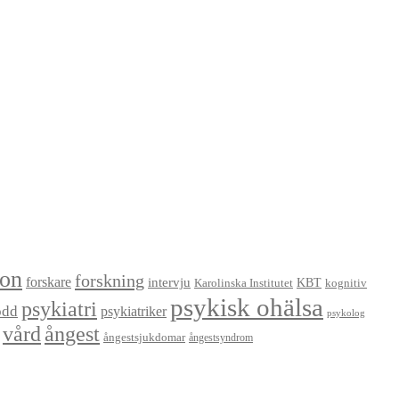
ion
forskning
forskare
intervju
KBT
Karolinska Institutet
kognitiv
psykisk ohälsa
psykiatri
odd
psykiatriker
psykolog
vård
ångest
ångestsjukdomar
ångestsyndrom