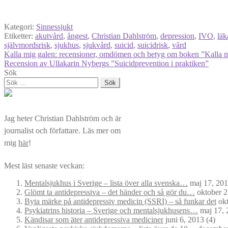
Kategori:
Sinnessjukt
Etiketter:
akutvård
,
ångest
,
Christian Dahlström
,
depression
,
IVO
,
läk
självmordsrisk
,
sjukhus
,
sjukvård
,
suicid
,
suicidrisk
,
vård
Inläggsnavigering
Föregående
Kalla mig galen: recensioner, omdömen och betyg om boken ”Kalla mi
inlägg:
Nästa
Recension av Ullakarin Nybergs ”Suicidprevention i praktiken”
inlägg:
Sök
Sök
efter:
Jag heter Christian Dahlström och är
journalist och författare. Läs mer om
mig
här
!
Mest läst senaste veckan:
Mentalsjukhus i Sverige – lista över alla svenska…
maj 17, 20
Glömt ta antidepressiva – det händer och så gör du…
oktober 2
Byta märke på antidepressiv medicin (SSRI) – så funkar det
okt
Psykiatrins historia – Sverige och mentalsjukhusens…
maj 17, 
Kändisar som äter antidepressiva mediciner
juni 6, 2013
(4)