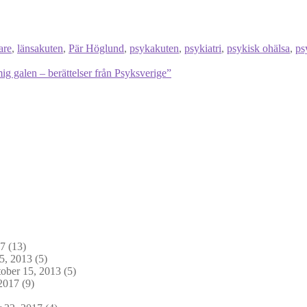
are
,
länsakuten
,
Pär Höglund
,
psykakuten
,
psykiatri
,
psykisk ohälsa
,
ps
g galen – berättelser från Psyksverige”
17
(13)
5, 2013
(5)
ober 15, 2013
(5)
2017
(9)