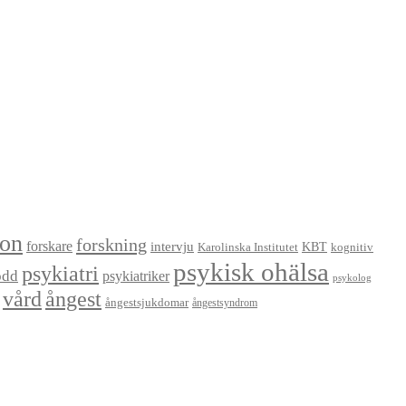
ion
forskning
forskare
intervju
KBT
Karolinska Institutet
kognitiv
psykisk ohälsa
psykiatri
odd
psykiatriker
psykolog
vård
ångest
ångestsjukdomar
ångestsyndrom