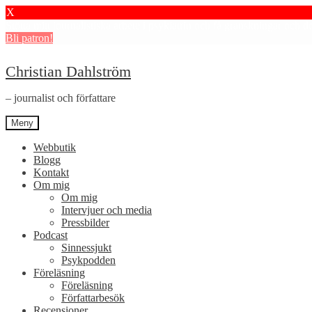
X
Stötta mitt journalistiska arbete i psykiatrin och få granskningar och 
Bli patron!
Hoppa
Hoppa
Christian Dahlström
till
till
navigering
innehåll
– journalist och författare
Meny
Webbutik
Blogg
Kontakt
Om mig
Om mig
Intervjuer och media
Pressbilder
Podcast
Sinnessjukt
Psykpodden
Föreläsning
Föreläsning
Författarbesök
Recensioner