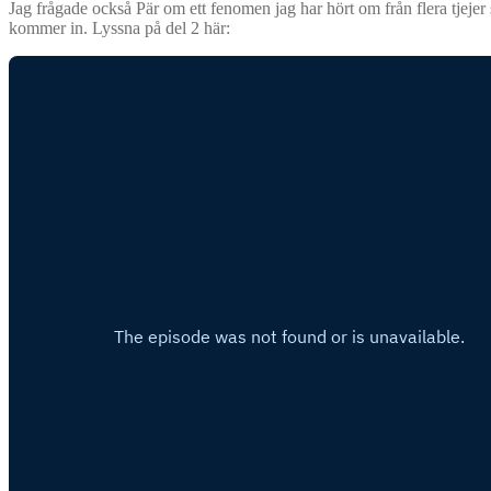
Jag frågade också Pär om ett fenomen jag har hört om från flera tjejer 
kommer in. Lyssna på del 2 här: