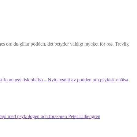
nes om du gillar podden, det betyder väldigt mycket för oss. Trevlig
istik om psykisk ohälsa – Nytt avsnitt av podden om psykisk ohälsa
api med psykologen och forskaren Peter Lilliengren