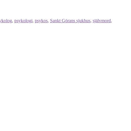
ykolog
,
psykologi
,
psykos
,
Sankt Görans sjukhus
,
självmord
,