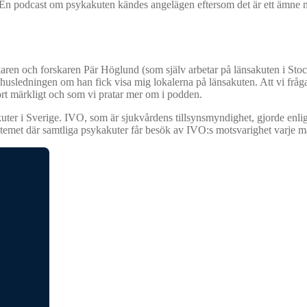
. En podcast om psykakuten kändes angelägen eftersom det är ett ämne m
karen och forskaren Pär Höglund (som själv arbetar på länsakuten i Sto
khusledningen om han fick visa mig lokalerna på länsakuten. Att vi fråg
hört märkligt och som vi pratar mer om i podden.
kuter i Sverige. IVO, som är sjukvårdens tillsynsmyndighet, gjorde enlig
stemet där samtliga psykakuter får besök av IVO:s motsvarighet varje m