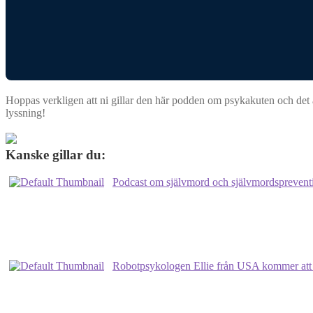
Hoppas verkligen att ni gillar den här podden om psykakuten och det ar
lyssning!
Kanske gillar du:
Podcast om självmord och självmordsprevent
Robotpsykologen Ellie från USA kommer at