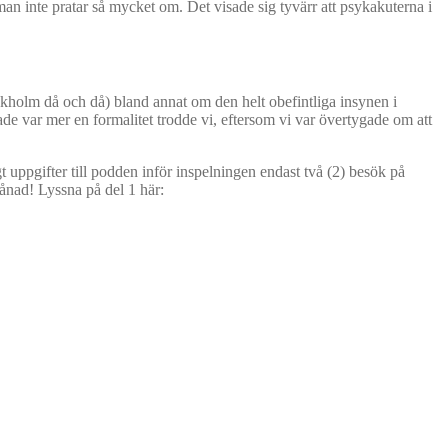
an inte pratar så mycket om. Det visade sig tyvärr att psykakuterna i
ckholm då och då) bland annat om den helt obefintliga insynen i
ade var mer en formalitet trodde vi, eftersom vi var övertygade om att
t uppgifter till podden inför inspelningen endast två (2) besök på
ånad! Lyssna på del 1 här: