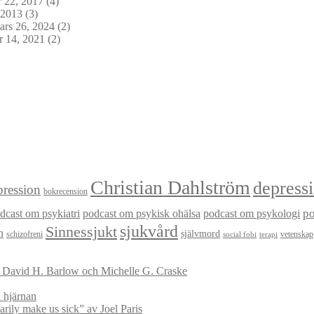
 22, 2017
(4)
 2013
(3)
rs 26, 2024
(2)
 14, 2021
(2)
Christian Dahlström
depress
ression
bokrecension
dcast om psykiatri
podcast om psykisk ohälsa
podcast om psykologi
p
sjukvård
Sinnessjukt
n
självmord
schizofreni
vetenskap
social fobi
terapi
v David H. Barlow och Michelle G. Craske
 hjärnan
ily make us sick” av Joel Paris