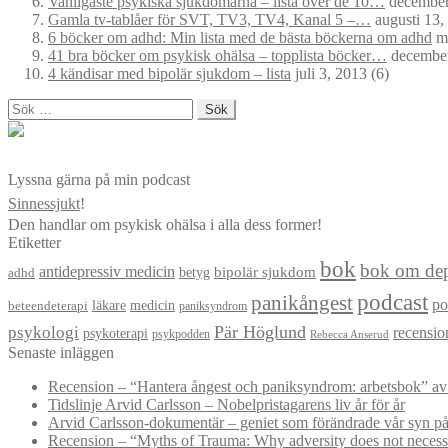
Vanligaste psykiska sjukdomarna – lista över de 10…
december
Gamla tv-tablåer för SVT, TV3, TV4, Kanal 5 –…
augusti 13,
6 böcker om adhd: Min lista med de bästa böckerna om adhd
ma
41 bra böcker om psykisk ohälsa – topplista böcker…
december
4 kändisar med bipolär sjukdom – lista
juli 3, 2013
(6)
Sök
efter:
Lyssna gärna på min podcast
Sinnessjukt
!
Den handlar om psykisk ohälsa i alla dess former!
Etiketter
bok
bok om dep
antidepressiv medicin
betyg
bipolär sjukdom
adhd
podcast
panikångest
po
läkare
medicin
beteendeterapi
paniksyndrom
Pär Höglund
psykologi
recensio
psykoterapi
psykpodden
Rebecca Anserud
Senaste inläggen
Recension – “Hantera ångest och paniksyndrom: arbetsbok” a
Tidslinje Arvid Carlsson – Nobelpristagarens liv år för år
Arvid Carlsson-dokumentär – geniet som förändrade vår syn på
Recension – “Myths of Trauma: Why adversity does not necessar