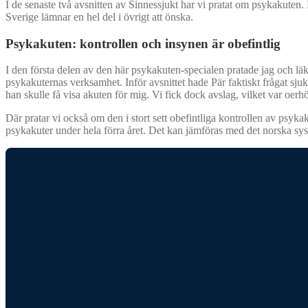
I de senaste två avsnitten av Sinnessjukt har vi pratat om psykakuten
Sverige lämnar en hel del i övrigt att önska.
Psykakuten: kontrollen och insynen är obefintlig
I den första delen av den här psykakuten-specialen pratade jag och lä
psykakuternas verksamhet. Inför avsnittet hade Pär faktiskt frågat sju
han skulle få visa akuten för mig. Vi fick dock avslag, vilket var oer
Där pratar vi också om den i stort sett obefintliga kontrollen av psyka
psykakuter under hela förra året. Det kan jämföras med det norska sy