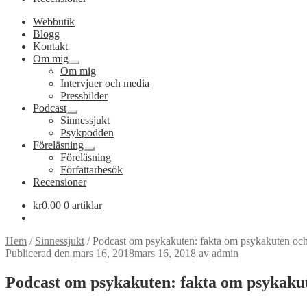
Webbutik
Blogg
Kontakt
Om mig
Expandera
Om mig
undermeny
Intervjuer och media
Pressbilder
Podcast
Expandera
Sinnessjukt
undermeny
Psykpodden
Föreläsning
Expandera
Föreläsning
undermeny
Författarbesök
Recensioner
kr
0.00
0 artiklar
Hem
/
Sinnessjukt
/
Podcast om psykakuten: fakta om psykakuten och 
Publicerad den
mars 16, 2018
mars 16, 2018
av
admin
Podcast om psykakuten: fakta om psykakute