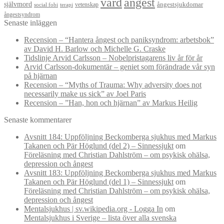
vård
ångest
självmord
ångestsjukdomar
vetenskap
social fobi
terapi
ångestsyndrom
Senaste inläggen
Recension – “Hantera ångest och paniksyndrom: arbetsbok”
av David H. Barlow och Michelle G. Craske
Tidslinje Arvid Carlsson – Nobelpristagarens liv år för år
Arvid Carlsson-dokumentär – geniet som förändrade vår syn
på hjärnan
Recension – “Myths of Trauma: Why adversity does not
necessarily make us sick” av Joel Paris
Recension – ”Han, hon och hjärnan” av Markus Heilig
Senaste kommentarer
Avsnitt 184: Uppföljning Beckomberga sjukhus med Markus
Takanen och Pär Höglund (del 2) – Sinnessjukt
om
Föreläsning med Christian Dahlström – om psykisk ohälsa,
depression och ångest
Avsnitt 183: Uppföljning Beckomberga sjukhus med Markus
Takanen och Pär Höglund (del 1) – Sinnessjukt
om
Föreläsning med Christian Dahlström – om psykisk ohälsa,
depression och ångest
Mentalsjukhus | sv.wikipedia.org - Logga In
om
Mentalsjukhus i Sverige – lista över alla svenska