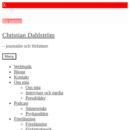
X
Stötta mitt journalistiska arbete i psykiatrin och få granskningar och
dokumentärer.
Bli patron!
Hoppa
Hoppa
Christian Dahlström
till
till
navigering
innehåll
– journalist och författare
Meny
Webbutik
Blogg
Kontakt
Om mig
Om mig
Intervjuer och media
Pressbilder
Podcast
Sinnessjukt
Psykpodden
Föreläsning
Föreläsning
Författarbesök