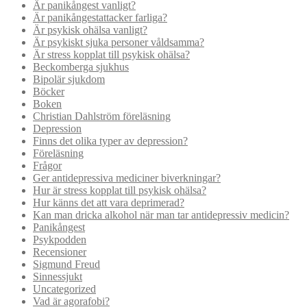
Är panikångest vanligt?
Är panikångestattacker farliga?
Är psykisk ohälsa vanligt?
Är psykiskt sjuka personer våldsamma?
Är stress kopplat till psykisk ohälsa?
Beckomberga sjukhus
Bipolär sjukdom
Böcker
Boken
Christian Dahlström föreläsning
Depression
Finns det olika typer av depression?
Föreläsning
Frågor
Ger antidepressiva mediciner biverkningar?
Hur är stress kopplat till psykisk ohälsa?
Hur känns det att vara deprimerad?
Kan man dricka alkohol när man tar antidepressiv medicin?
Panikångest
Psykpodden
Recensioner
Sigmund Freud
Sinnessjukt
Uncategorized
Vad är agorafobi?