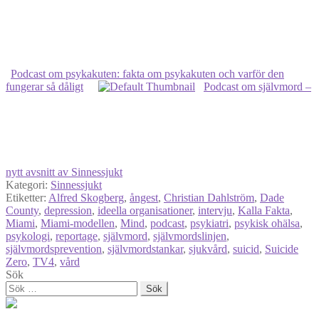
Podcast om psykakuten: fakta om psykakuten och varför den
fungerar så dåligt
Podcast om självmord –
nytt avsnitt av Sinnessjukt
Kategori:
Sinnessjukt
Etiketter:
Alfred Skogberg
,
ångest
,
Christian Dahlström
,
Dade
County
,
depression
,
ideella organisationer
,
intervju
,
Kalla Fakta
,
Miami
,
Miami-modellen
,
Mind
,
podcast
,
psykiatri
,
psykisk ohälsa
,
psykologi
,
reportage
,
självmord
,
självmordslinjen
,
självmordsprevention
,
självmordstankar
,
sjukvård
,
suicid
,
Suicide
Zero
,
TV4
,
vård
Sök
Sök
efter: