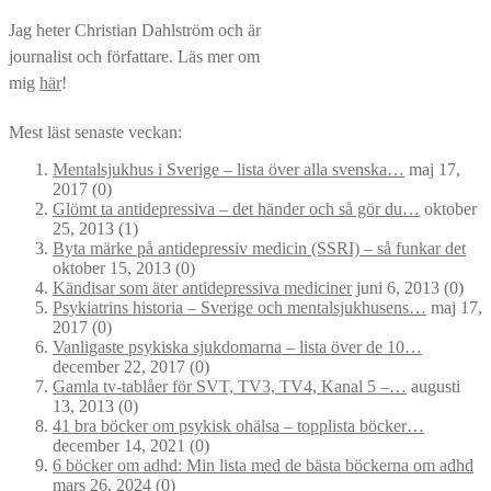
Jag heter Christian Dahlström och är
journalist och författare. Läs mer om
mig
här
!
Mest läst senaste veckan:
Mentalsjukhus i Sverige – lista över alla svenska…
maj 17,
2017
(0)
Glömt ta antidepressiva – det händer och så gör du…
oktober
25, 2013
(1)
Byta märke på antidepressiv medicin (SSRI) – så funkar det
oktober 15, 2013
(0)
Kändisar som äter antidepressiva mediciner
juni 6, 2013
(0)
Psykiatrins historia – Sverige och mentalsjukhusens…
maj 17,
2017
(0)
Vanligaste psykiska sjukdomarna – lista över de 10…
december 22, 2017
(0)
Gamla tv-tablåer för SVT, TV3, TV4, Kanal 5 –…
augusti
13, 2013
(0)
41 bra böcker om psykisk ohälsa – topplista böcker…
december 14, 2021
(0)
6 böcker om adhd: Min lista med de bästa böckerna om adhd
mars 26, 2024
(0)