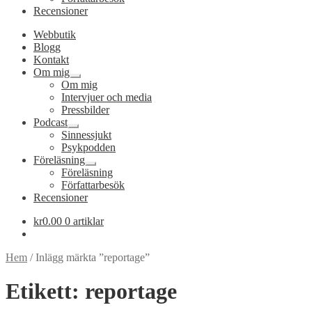
Recensioner
Webbutik
Blogg
Kontakt
Om mig
Expandera
Om mig
undermeny
Intervjuer och media
Pressbilder
Podcast
Expandera
Sinnessjukt
undermeny
Psykpodden
Föreläsning
Expandera
Föreläsning
undermeny
Författarbesök
Recensioner
kr
0.00
0 artiklar
Hem
/
Inlägg märkta ”reportage”
Etikett:
reportage