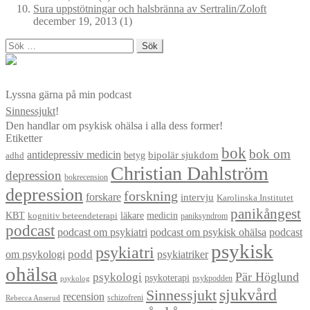
Sura uppstötningar och halsbränna av Sertralin/Zoloft
december 19, 2013
(1)
Sök
efter:
Lyssna gärna på min podcast
Sinnessjukt
!
Den handlar om psykisk ohälsa i alla dess former!
Etiketter
bok
bok om
antidepressiv medicin
betyg
bipolär sjukdom
adhd
Christian Dahlström
depression
bokrecension
depression
forskning
forskare
intervju
Karolinska Institutet
panikångest
KBT
läkare
medicin
kognitiv beteendeterapi
paniksyndrom
podcast
podcast om psykiatri
podcast om psykisk ohälsa
podcast
psykisk
psykiatri
om psykologi
podd
psykiatriker
ohälsa
Pär Höglund
psykologi
psykoterapi
psykpodden
psykolog
sjukvård
Sinnessjukt
recension
schizofreni
Rebecca Anserud