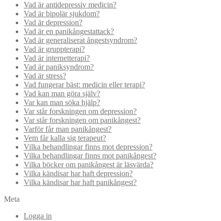
Vad är antidepressiv medicin?
Vad är bipolär sjukdom?
Vad är depression?
Vad är en panikångestattack?
Vad är generaliserat ångestsyndrom?
Vad är gruppterapi?
Vad är internetterapi?
Vad är paniksyndrom?
Vad är stress?
Vad fungerar bäst: medicin eller terapi?
Vad kan man göra själv?
Var kan man söka hjälp?
Var står forskningen om depression?
Var står forskningen om panikångest?
Varför får man panikångest?
Vem får kalla sig terapeut?
Vilka behandlingar finns mot depression?
Vilka behandlingar finns mot panikångest?
Vilka böcker om panikångest är läsvärda?
Vilka kändisar har haft depression?
Vilka kändisar har haft panikångest?
Meta
Logga in