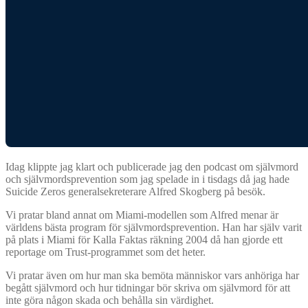
Idag klippte jag klart och publicerade jag den podcast om självmord
och självmordsprevention som jag spelade in i tisdags då jag hade
Suicide Zeros generalsekreterare Alfred Skogberg på besök.
Vi pratar bland annat om Miami-modellen som Alfred menar är
världens bästa program för självmordsprevention. Han har själv varit
på plats i Miami för Kalla Faktas räkning 2004 då han gjorde ett
reportage om Trust-programmet som det heter.
Vi pratar även om hur man ska bemöta människor vars anhöriga har
begått självmord och hur tidningar bör skriva om självmord för att
inte göra någon skada och behålla sin värdighet.