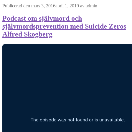
Publicerad den
mars 3, 2016
april 1, 2019
av
admin
Podcast om självmord och
självmordsprevention med Suicide Zeros
Alfred Skogberg