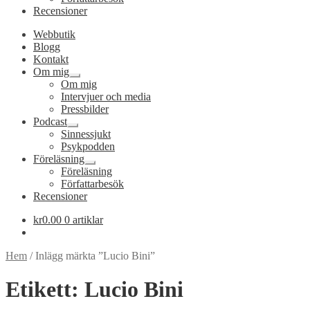
Recensioner
Webbutik
Blogg
Kontakt
Om mig
Expandera
Om mig
undermeny
Intervjuer och media
Pressbilder
Podcast
Expandera
Sinnessjukt
undermeny
Psykpodden
Föreläsning
Expandera
Föreläsning
undermeny
Författarbesök
Recensioner
kr
0.00
0 artiklar
Hem
/
Inlägg märkta ”Lucio Bini”
Etikett:
Lucio Bini