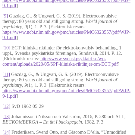
https://www.ncbi.nlm.nih.gov/pmc/articles/PMC6323557/pdf/WJP-
9-1.pdf
]
[9]
Gazdag, G., & Ungvari, G. S. (2019). Electroconvulsive
therapy: 80 years old and still going strong.
World journal of
psychiatry
,
9
(1), 1. P. 3. [Elektronisk resurs:
https://www.ncbi.nlm.nih.gov/pmc/articles/PMC6323557/pdf/WJP-
9-1.pdf
]
[10]
ECT: kliniska riktlinjer för elektrokonvulsiv behandling, 1.
uppl., Svenska psykiatriska föreningen, Sundsvall, 2014. P. 12.
[Elektronisk resurs:
http://www.svenskpsykiatri.se/wp-
content/uploads/2020/05/SPF-kliniska-riktlinjer-om-ECT.pdf
]
[11]
Gazdag, G., & Ungvari, G. S. (2019). Electroconvulsive
therapy: 80 years old and still going strong.
World journal of
psychiatry
,
9
(1), 1. P. 3. [Elektronisk resurs:
https://www.ncbi.nlm.nih.gov/pmc/articles/PMC6323557/pdf/WJP-
9-1.pdf
]
[12]
SvD 1962-05-29
[13]
Johannisson i Nilsson och Vallström, 2016, P. 280 och SLL,
BECKOMBERGA – En titt I backspegeln
, 1982. P. 3.
[14]
Frederiksen, Svend Otto, and Giacomo D’elia. ”Unmodified