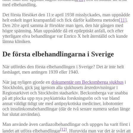
med elbehandling.
Det första försöket den 11:e april 1938 misslyckades, man uppnådde
helt enkelt inget krampanfall och fick därför kalibrera metoden
[11]
.
Den 20:e april samma år försökte man igen, den här gången med
högre spänning. Man uppnådde då ett epileptiskt anfall, och efter
ytterligare elva behandlingar var Enrico X helt återställd och kunde
lämna kliniken.
De första elbehandlingarna i Sverige
När utfördes den första elbehandlingen i Sverige? Det är inte helt
fastslaget, men antingen 1939 eller 1940.
När jag nyligen gjorde en
dokumentär om Beckomberga sjukhus
i
Stockholm, gick jag igenom alla sjukhusets årsredovisningar i
Regionarkivet och Stockholm stadsarkiv. Beckomberga var snabba
på att plocka upp nya psykiatriska forskningsrön och var bland
annat väldigt tidigt ute med antipsykotiska mediciner, lobotomier
och insulinkomabehandlingar (där de två senare numera sedan länge
har slutat användas).
Man använde även cardiazolbehandlingar och uppges ha varit först i
[12]
landet att utföra elbehandlingar
. Huruvida man var det är svårt att