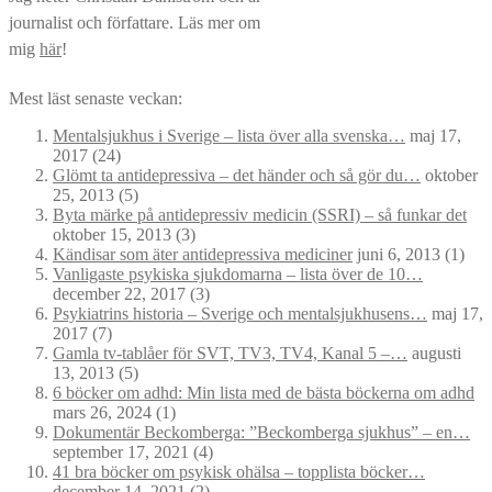
journalist och författare. Läs mer om
mig
här
!
Mest läst senaste veckan:
Mentalsjukhus i Sverige – lista över alla svenska…
maj 17,
2017
(24)
Glömt ta antidepressiva – det händer och så gör du…
oktober
25, 2013
(5)
Byta märke på antidepressiv medicin (SSRI) – så funkar det
oktober 15, 2013
(3)
Kändisar som äter antidepressiva mediciner
juni 6, 2013
(1)
Vanligaste psykiska sjukdomarna – lista över de 10…
december 22, 2017
(3)
Psykiatrins historia – Sverige och mentalsjukhusens…
maj 17,
2017
(7)
Gamla tv-tablåer för SVT, TV3, TV4, Kanal 5 –…
augusti
13, 2013
(5)
6 böcker om adhd: Min lista med de bästa böckerna om adhd
mars 26, 2024
(1)
Dokumentär Beckomberga: ”Beckomberga sjukhus” – en…
september 17, 2021
(4)
41 bra böcker om psykisk ohälsa – topplista böcker…
december 14, 2021
(2)