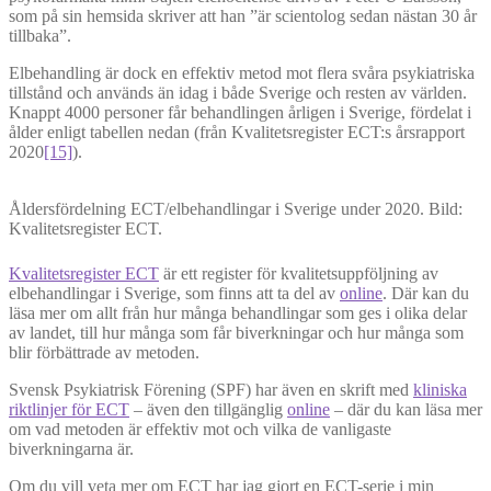
som på sin hemsida skriver att han ”är scientolog sedan nästan 30 år
tillbaka”.
Elbehandling är dock en effektiv metod mot flera svåra psykiatriska
tillstånd och används än idag i både Sverige och resten av världen.
Knappt 4000 personer får behandlingen årligen i Sverige, fördelat i
ålder enligt tabellen nedan (från Kvalitetsregister ECT:s årsrapport
2020
[15]
).
Åldersfördelning ECT/elbehandlingar i Sverige under 2020. Bild:
Kvalitetsregister ECT.
Kvalitetsregister ECT
är ett register för kvalitetsuppföljning av
elbehandlingar i Sverige, som finns att ta del av
online
. Där kan du
läsa mer om allt från hur många behandlingar som ges i olika delar
av landet, till hur många som får biverkningar och hur många som
blir förbättrade av metoden.
Svensk Psykiatrisk Förening (SPF) har även en skrift med
kliniska
riktlinjer för ECT
– även den tillgänglig
online
– där du kan läsa mer
om vad metoden är effektiv mot och vilka de vanligaste
biverkningarna är.
Om du vill veta mer om ECT har jag gjort en ECT-serie i min