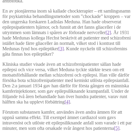
antibiotika.
En av pionjärerna inom så kallade chockterapier – ett samlingsnamn
för psykiatriska behandlingsmetoder som ”chockade” kroppen – var
den ungerska forskaren Ladislas Meduna. Han hade observerat
epilepsipatienters hjärnor, och funnit att det fanns gliaceller i de
utrymmen som lämnats i spåren av förlorade nervceller
[2]
. År 1931
hade Medunas kollega Hechst beskrivit att patienter med schizofreni
istället hade färre gliaceller än normalt, vilket stod i kontrast till
Medunas fynd hos epileptiker
[3]
. Kunde nyckeln till schizofrenins
gåta finnas hos epileptiker?
Kliniska studier visade även att schizofrenipatienter sällan hade
epilepsi och vice versa, vilket Meduna tyckte stärkte tesen om ett
motsatsförhållande mellan schizofreni och epilepsi. Han ville därför
försöka bota schizofrenipatienter med kemiskt utlösta epilepsianfall.
Den 2:a januari 1934 gav han därför för första gången en människa
kamferinjektioner, som gav epilepsiliknande krampanfall. Under de
följande två åren behandlade han över hundra patienter, varav runt
hälften ska ha upplevt förbättring
[4]
.
Förutom substansen kamfer, användes även andra ämnen för att
uppnå samma effekt. Till exempel ämnet cardiazol som gavs
intravenöst och utlöste ett epilepsiliknande anfall som varade i ett par
minuter, men som ofta orsakade svår ångest hos patienterna
[5]
.