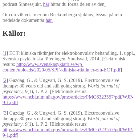
podcast Sinnessjukt,
här
hittar du första delen av den
.
Om du vill veta mer om Beckomberga sjukhus, lyssna på min
tredelade dokumentär
här.
Källor:
[1]
ECT: kliniska riktlinjer för elektrokonvulsiv behandling, 1. uppl.,
Svenska psykiatriska föreningen, Sundsvall, 2014. [Elektronisk
resurs:
http://www.svenskpsykiatri.se/wp-
content/uploads/2020/05/SPF-kliniska-riktlinjer-om-ECT.pdf
]
[2]
Gazdag, G., & Ungvari, G. S. (2019). Electroconvulsive
therapy: 80 years old and still going strong.
World journal of
psychiatry
,
9
(1), 1. P. 2. [Elektronisk resurs:
https://www.ncbi.nlm.nih.gov/pmc/articles/PMC6323557/pdf/WJP-
9-1.pdf
]
[3]
Gazdag, G., & Ungvari, G. S. (2019). Electroconvulsive
therapy: 80 years old and still going strong.
World journal of
psychiatry
,
9
(1), 1. P. 2. [Elektronisk resurs:
https://www.ncbi.nlm.nih.gov/pmc/articles/PMC6323557/pdf/WJP-
9-1.pdf
]