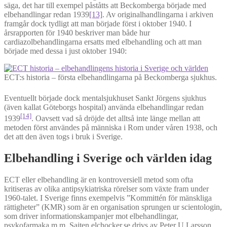
säga, det har till exempel påståtts att Beckomberga började med
elbehandlingar redan 1939
[13]
. Av originalhandlingarna i arkiven
framgår dock tydligt att man började först i oktober 1940. I
årsrapporten för 1940 beskriver man både hur
cardiazolbehandlingarna ersatts med elbehandling och att man
började med dessa i just oktober 1940:
ECT:s historia – första elbehandlingarna på Beckomberga sjukhus.
Eventuellt började dock mentalsjukhuset Sankt Jörgens sjukhus
(även kallat Göteborgs hospital) använda elbehandlingar redan
[14]
1939
. Oavsett vad så dröjde det alltså inte länge mellan att
metoden först användes på människa i Rom under våren 1938, och
det att den även togs i bruk i Sverige.
Elbehandling i Sverige och världen idag
ECT eller elbehandling är en kontroversiell metod som ofta
kritiseras av olika antipsykiatriska rörelser som växte fram under
1960-talet. I Sverige finns exempelvis ”Kommittén för mänskliga
rättigheter” (KMR) som är en organisation sprungen ur scientologin,
som driver informationskampanjer mot elbehandlingar,
psykofarmaka m.m. Sajten elchocker.se drivs av Peter U Larsson,