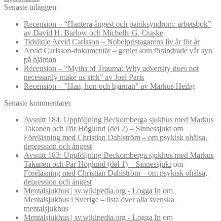
Senaste inläggen
Recension – “Hantera ångest och paniksyndrom: arbetsbok”
av David H. Barlow och Michelle G. Craske
Tidslinje Arvid Carlsson – Nobelpristagarens liv år för år
Arvid Carlsson-dokumentär – geniet som förändrade vår syn
på hjärnan
Recension – “Myths of Trauma: Why adversity does not
necessarily make us sick” av Joel Paris
Recension – ”Han, hon och hjärnan” av Markus Heilig
Senaste kommentarer
Avsnitt 184: Uppföljning Beckomberga sjukhus med Markus
Takanen och Pär Höglund (del 2) – Sinnessjukt
om
Föreläsning med Christian Dahlström – om psykisk ohälsa,
depression och ångest
Avsnitt 183: Uppföljning Beckomberga sjukhus med Markus
Takanen och Pär Höglund (del 1) – Sinnessjukt
om
Föreläsning med Christian Dahlström – om psykisk ohälsa,
depression och ångest
Mentalsjukhus | sv.wikipedia.org - Logga In
om
Mentalsjukhus i Sverige – lista över alla svenska
mentalsjukhus
Mentalsjukhus | sv.wikipedia.org - Logga In
om