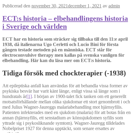
Publicerad den
november 30, 2021
december 1, 2021
av
admin
ECT:s historia – elbehandlingens historia
i Sverige och världen
ECT har en historia som sträcker sig tillbaka till den 11:e april
1938, då italienarna Ugo Cerletti och Lucio Bini för första
gången testade metoden på en människa. ECT står för
electroconvulsive therapy men kallas på svenska vanligen för
elbehandling. Här kan du läsa mer om ECT:s historia.
Tidiga försök med chockterapier (-1938)
Att epileptiska anfall kan användas för att behandla vissa former av
psykiska besvär har varit känt länge, enligt vissa så länge som i
hundratals år
[1]
. I början av 1900-talet fick tanken om ett generellt
motsatsförhållande mellan olika sjukdomar ett stort genombrott i och
med Julius Wagner-Jaureggs malariabehandling mot hjärnsyfilis.
Patienten infekterades med en sjukdom (malaria) för att botas från en
annan (hjärnsyfilis, ett senstadium av könssjukdomen syfilis som
yttrade sig i psykosliknande symtom). Wagner-Jauregg tilldelades
Nobelpriset 1927 för denna upptäckt, som senare ersattes av