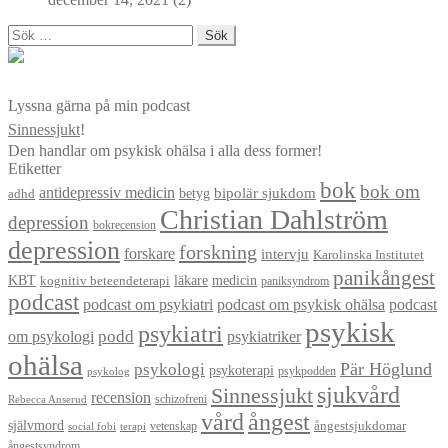
Sök
efter:
Lyssna gärna på min podcast
Sinnessjukt
!
Den handlar om psykisk ohälsa i alla dess former!
Etiketter
bok
bok om
antidepressiv medicin
betyg
bipolär sjukdom
adhd
Christian Dahlström
depression
bokrecension
depression
forskning
forskare
intervju
Karolinska Institutet
panikångest
KBT
läkare
medicin
kognitiv beteendeterapi
paniksyndrom
podcast
podcast om psykiatri
podcast om psykisk ohälsa
podcast
psykisk
psykiatri
om psykologi
podd
psykiatriker
ohälsa
Pär Höglund
psykologi
psykoterapi
psykpodden
psykolog
sjukvård
Sinnessjukt
recension
schizofreni
Rebecca Anserud
vård
ångest
självmord
ångestsjukdomar
vetenskap
social fobi
terapi
ångestsyndrom