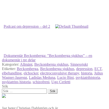
Podcast om depression – del 2
Dokumentär Beckomberga: ”Beckomberga sjukhus” – en
dokumentär i tre delar
Kategorier:
Allmänt
,
Beckomberga sjukhus
,
Sinnessjukt
Etiketter:
Beckomberga
,
Beckomberga sjukhus
,
depression
,
ECT
,
elbehandling
,
elchocker
,
electroconvulsive therapy
,
historia
,
Julius
Wagner-Jauregg
,
Ladislas Meduna
,
Lucio Bini
,
psykiatrihistoria
,
psykiatrins historia
,
schizofreni
,
Ugo Cerletti
Sök
Sök
efter:
Jag heter Christian Dahlström och är