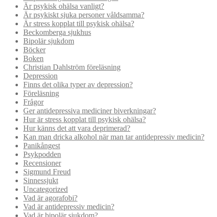
Är psykisk ohälsa vanligt?
Är psykiskt sjuka personer våldsamma?
Är stress kopplat till psykisk ohälsa?
Beckomberga sjukhus
Bipolär sjukdom
Böcker
Boken
Christian Dahlström föreläsning
Depression
Finns det olika typer av depression?
Föreläsning
Frågor
Ger antidepressiva mediciner biverkningar?
Hur är stress kopplat till psykisk ohälsa?
Hur känns det att vara deprimerad?
Kan man dricka alkohol när man tar antidepressiv medicin?
Panikångest
Psykpodden
Recensioner
Sigmund Freud
Sinnessjukt
Uncategorized
Vad är agorafobi?
Vad är antidepressiv medicin?
Vad är bipolär sjukdom?