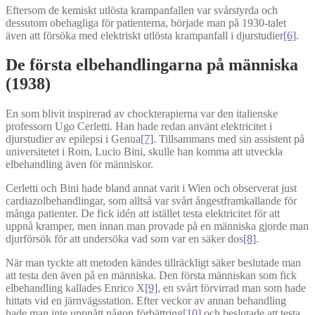
Eftersom de kemiskt utlösta krampanfallen var svårstyrda och
dessutom obehagliga för patienterna, började man på 1930-talet
även att försöka med elektriskt utlösta krampanfall i djurstudier
[6]
.
De första elbehandlingarna på människa
(1938)
En som blivit inspirerad av chockterapierna var den italienske
professorn Ugo Cerletti. Han hade redan använt elektricitet i
djurstudier av epilepsi i Genua
[7]
. Tillsammans med sin assistent på
universitetet i Rom, Lucio Bini, skulle han komma att utveckla
elbehandling även för människor.
Cerletti och Bini hade bland annat varit i Wien och observerat just
cardiazolbehandlingar, som alltså var svårt ångestframkallande för
många patienter. De fick idén att istället testa elektricitet för att
uppnå kramper, men innan man provade på en människa gjorde man
djurförsök för att undersöka vad som var en säker dos
[8]
.
När man tyckte att metoden kändes tillräckligt säker beslutade man
att testa den även på en människa. Den första människan som fick
elbehandling kallades Enrico X
[9]
, en svårt förvirrad man som hade
hittats vid en järnvägsstation. Efter veckor av annan behandling
hade man inte uppnått någon förbättring
[10]
och beslutade att testa