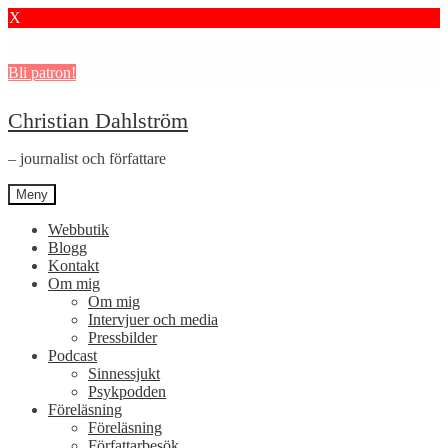
X
Stötta mitt journalistiska arbete i psykiatrin och få granskningar och
dokumentärer.
Bli patron!
Hoppa
Hoppa
Christian Dahlström
till
till
navigering
innehåll
– journalist och författare
Meny
Webbutik
Blogg
Kontakt
Om mig
Om mig
Intervjuer och media
Pressbilder
Podcast
Sinnessjukt
Psykpodden
Föreläsning
Föreläsning
Författarbesök