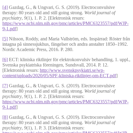
[4]
Gazdag, G., & Ungvari, G. S. (2019). Electroconvulsive
therapy: 80 years old and still going strong.
World journal of
psychiatry
,
9
(1), 1. P. 2. [Elektronisk resurs:
https://www.ncbi.nlm.nih.gov/pmc/articles/PMC6323557/pdf/WJP-
9-1.pdf
]
[5]
Nilsson, Roddy, and Maria Vallström, eds. Inspärrad: Röster från
intagna på sinnessjukhus, fängelser och andra anstalter 1850–1992.
Nordic Academic Press, 2016. P. 280.
[6]
ECT: kliniska riktlinjer för elektrokonvulsiv behandling, 1. uppl.,
Svenska psykiatriska föreningen, Sundsvall, 2014. P. 12.
[Elektronisk resurs:
http://www.svenskpsykiatri.se/wp-
content/uploads/2020/05/SPF-kliniska-riktlinjer-om-ECT.pdf
]
[7]
Gazdag, G., & Ungvari, G. S. (2019). Electroconvulsive
therapy: 80 years old and still going strong.
World journal of
psychiatry
,
9
(1), 1. P. 2. [Elektronisk resurs:
https://www.ncbi.nlm.nih.gov/pmc/articles/PMC6323557/pdf/WJP-
9-1.pdf
]
[8]
Gazdag, G., & Ungvari, G. S. (2019). Electroconvulsive
therapy: 80 years old and still going strong.
World journal of
psychiatry
,
9
(1), 1. P. 3. [Elektronisk resurs: