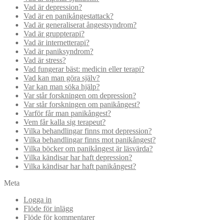
Vad är depression?
Vad är en panikångestattack?
Vad är generaliserat ångestsyndrom?
Vad är gruppterapi?
Vad är internetterapi?
Vad är paniksyndrom?
Vad är stress?
Vad fungerar bäst: medicin eller terapi?
Vad kan man göra själv?
Var kan man söka hjälp?
Var står forskningen om depression?
Var står forskningen om panikångest?
Varför får man panikångest?
Vem får kalla sig terapeut?
Vilka behandlingar finns mot depression?
Vilka behandlingar finns mot panikångest?
Vilka böcker om panikångest är läsvärda?
Vilka kändisar har haft depression?
Vilka kändisar har haft panikångest?
Meta
Logga in
Flöde för inlägg
Flöde för kommentarer