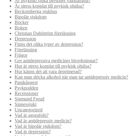
Är psykiskt sjuka personer våldsamma?
Är stress kopplat till psykisk ohälsa?
Beckomberga sjukhus
Bipolär sjukdom
Böcker
Boken
Christian Dahlström föreläsning
Depression
Finns det olika typer av depression?
Föreläsning
Frågor
Ger antidepressiva mediciner biverkningar?
Hur är stress kopplat till psykisk ohälsa?
Hur känns det att vara deprimerad?
Kan man dricka alkohol när man tar antidepressiv medicin?
Panikångest
Psykpodden
Recensioner
Sigmund Freud
Sinnessjukt
Uncategorized
Vad är agorafobi?
Vad är antidepressiv medicin?
Vad är bipolär sjukdom?
Vad är depression?