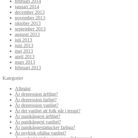
februari 2014
januari 2014
december 2013
november 2013
oktober 2013
september 2013
augusti 2013
juli 2013
juni 2013
maj 2013
april 2013
mars 2013
februari 2013
Kategorier
Allmänt
Är depression ärftligt?
Är depression farligt?
Är depression vanligt?
Är det vanligt att folk går i terapi?
Är panikångest ärftligt?
Är panikångest vanligt?
Är panikångestattacker farliga?
Är psykisk ohälsa vanligt?