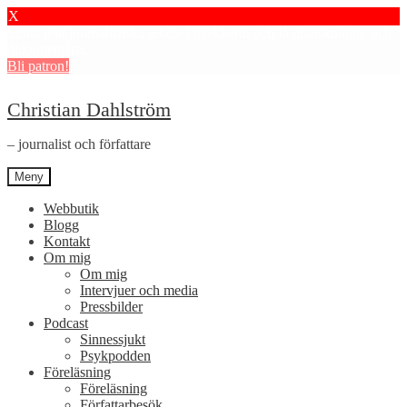
X
Stötta mitt journalistiska arbete i psykiatrin och få granskningar och
dokumentärer.
Bli patron!
Hoppa
Hoppa
Christian Dahlström
till
till
navigering
innehåll
– journalist och författare
Meny
Webbutik
Blogg
Kontakt
Om mig
Om mig
Intervjuer och media
Pressbilder
Podcast
Sinnessjukt
Psykpodden
Föreläsning
Föreläsning
Författarbesök