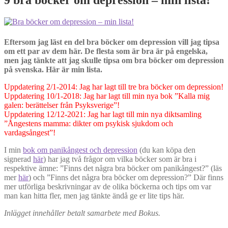
Eftersom jag läst en del bra böcker om depression vill jag tipsa
om ett par av dem här. De flesta som är bra är på engelska,
men jag tänkte att jag skulle tipsa om bra böcker om depression
på svenska. Här är min lista.
Uppdatering 2/1-2014: Jag har lagt till tre bra böcker om depression!
Uppdatering 10/1-2018: Jag har lagt till min nya bok ”Kalla mig
galen: berättelser från Psyksverige”!
Uppdatering 12/12-2021: Jag har lagt till min nya diktsamling
”Ångestens mamma: dikter om psykisk sjukdom och
vardagsångest”!
I min
bok om panikångest och depression
(du kan köpa den
signerad
här
) har jag två frågor om vilka böcker som är bra i
respektive ämne: ”Finns det några bra böcker om panikångest?” (läs
mer
här
) och ”Finns det några bra böcker om depression?” Där finns
mer utförliga beskrivningar av de olika böckerna och tips om var
man kan hitta fler, men jag tänkte ändå ge er lite tips här.
Inlägget innehåller betalt samarbete med Bokus.