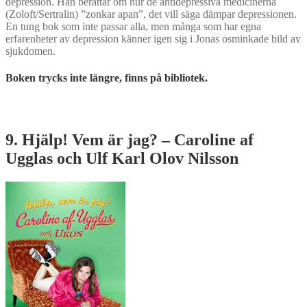
depression. Han berättar om hur de antidepressiva medicinerna
(Zoloft/Sertralin) ”zonkar apan”, det vill säga dämpar depressionen.
En tung bok som inte passar alla, men många som har egna
erfarenheter av depression känner igen sig i Jonas osminkade bild av
sjukdomen.
Boken trycks inte längre, finns på bibliotek.
9. Hjälp! Vem är jag? – Caroline af
Ugglas och Ulf Karl Olov Nilsson