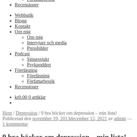
Recensioner
Webbutik
Blogg
Kontakt
Om mig
Om mig
Intervjuer och media
Pressbilder
Podcast
Sinnessjukt
Psykpodden
Föreläsning
Föreläsning
Författarbesök
Recensioner
kr
0.00
0 artiklar
Hem
/
Depression
/
9 bra böcker om depression – min lista!
Publicerad den
november 19, 2013
december 12, 2021
av
admin
—
1 kommentar
9 bra böcker om depression – min lista!