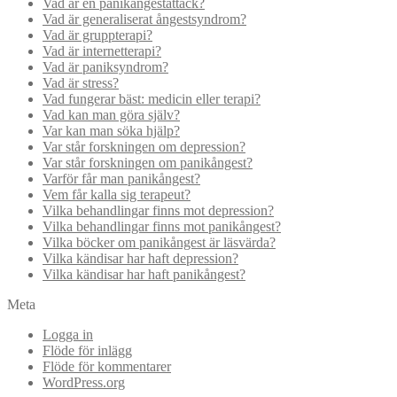
Vad är en panikångestattack?
Vad är generaliserat ångestsyndrom?
Vad är gruppterapi?
Vad är internetterapi?
Vad är paniksyndrom?
Vad är stress?
Vad fungerar bäst: medicin eller terapi?
Vad kan man göra själv?
Var kan man söka hjälp?
Var står forskningen om depression?
Var står forskningen om panikångest?
Varför får man panikångest?
Vem får kalla sig terapeut?
Vilka behandlingar finns mot depression?
Vilka behandlingar finns mot panikångest?
Vilka böcker om panikångest är läsvärda?
Vilka kändisar har haft depression?
Vilka kändisar har haft panikångest?
Meta
Logga in
Flöde för inlägg
Flöde för kommentarer
WordPress.org