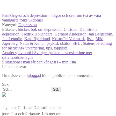
Panikångest och depression – frågor och svar om två av våra
vanligaste folksjukdomar
Kategori:
Depression
Etiketter:
böcker
,
bok om depression
,
Christian Dahlström
,
depression
,
Fredrik Holländare
,
Gerhard Andersson
,
Jan Bergström
,
Jan Lenndin
,
Katti Björklund
,
Kristoffer Vernmark
,
lista
,
Miki
Agerberg
,
Natur & Kultur
,
psykisk ohälsa
,
SBU
,
Statens beredning
för medicinsk utvärdering
,
tips
,
topplista
Inläggsnavigering
Föregående
Antalet självmord i Sverige sjunker – svenskar inte mer
inlägg:
självmordsbenägna
Nästa
5 situationer man får panikångest i – min lista
inlägg:
Lämna ett svar
Du måste vara
inloggad
för att publicera en kommentar.
Sök
Sök
efter:
Jag heter Christian Dahlström och är
journalist och författare. Läs mer om