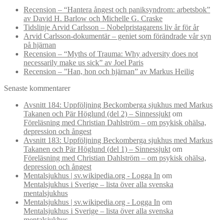
Recension – “Hantera ångest och paniksyndrom: arbetsbok”
av David H. Barlow och Michelle G. Craske
Tidslinje Arvid Carlsson – Nobelpristagarens liv år för år
Arvid Carlsson-dokumentär – geniet som förändrade vår syn
på hjärnan
Recension – “Myths of Trauma: Why adversity does not
necessarily make us sick” av Joel Paris
Recension – ”Han, hon och hjärnan” av Markus Heilig
Senaste kommentarer
Avsnitt 184: Uppföljning Beckomberga sjukhus med Markus
Takanen och Pär Höglund (del 2) – Sinnessjukt
om
Föreläsning med Christian Dahlström – om psykisk ohälsa,
depression och ångest
Avsnitt 183: Uppföljning Beckomberga sjukhus med Markus
Takanen och Pär Höglund (del 1) – Sinnessjukt
om
Föreläsning med Christian Dahlström – om psykisk ohälsa,
depression och ångest
Mentalsjukhus | sv.wikipedia.org - Logga In
om
Mentalsjukhus i Sverige – lista över alla svenska
mentalsjukhus
Mentalsjukhus | sv.wikipedia.org - Logga In
om
Mentalsjukhus i Sverige – lista över alla svenska
mentalsjukhus