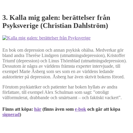
3. Kalla mig galen: berättelser från
Psyksverige (Christian Dahlström)
En bok om depression och annan psykisk ohälsa. Medverkar gör
bland andra Therése Lindgren (utmattningsdepression), Kristoffer
Triumf (depression) och Linus Thörnblad (utmattningsdepression).
Dessutom är några av världens främsta experter intervjuade, till
exempel Marie Åsberg som ses som en av världens ledande
auktoriteter på depression. Åsberg har även skrivit bokens förord.
Förutom psykiatriker och patienter har boken hyllats av andra
författare, till exempel Alex Schulman som sagt: ”otroligt
välformulerat, drabbande och smärtsamt – och faktiskt vackert”.
Finns att köpa:
här
(finns även som
e-bok
och går att köpa
signerad
)