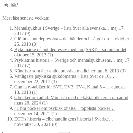
mig
här
!
Mest läst senaste veckan:
Mentalsjukhus i Sverige – lista över alla svenska…
maj 17,
2017
(9)
Glömt ta antidepressiva – det händer och så gör du…
oktober
25, 2013
(3)
Byta märke på antidepressiv medicin (SSRI) – så funkar det
oktober 15, 2013
(1)
Psykiatrins historia – Sverige och mentalsjukhusens…
maj 17,
2017
(7)
Kändisar som äter antidepressiva mediciner
juni 6, 2013
(3)
Vanligaste psykiska sjukdomarna – lista över de 10…
december 22, 2017
(3)
Gamla tv-tablåer för SVT, TV3, TV4, Kanal 5 –…
augusti
13, 2013
(1)
6 böcker om adhd: Min lista med de bästa böckerna om adhd
mars 26, 2024
(1)
41 bra böcker om psykisk ohälsa – topplista böcker…
december 14, 2021
(1)
ECT:s historia – elbehandlingens historia i Sverige…
november 30, 2021
(0)