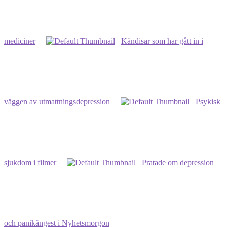
psykolog
–
lista
mediciner
Kändisar som har gått in i
väggen av utmattningsdepression
Psykisk
sjukdom i filmer
Pratade om depression
och panikångest i Nyhetsmorgon