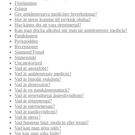
Föreläsning
Frågor
Ger antidepressiva mediciner biverkningar?
Hur är stress kopplat till psykisk ohälsa?
Hur känns det att vara deprimerad?
Kan man dricka alkohol när man tar antidepressiv medicin?
Panikångest
Psykpodden
Recensioner
Sigmund Freud
Sinnessjukt
Uncategorized
Vad är agorafobi?
Vad är antidepressiv medicin?
Vad är bipolär sjukdom?
Vad är depression?
Vad är en panikångestattack?
Vad är generaliserat ångestsyndrom?
Vad är gruppterapi?
Vad är internetterapi?
Vad är paniksyndrom?
Vad är stress?
Vad fungerar bäst: medicin eller terapi?
Vad kan man göra själv?
Var kan man söka hjälp?