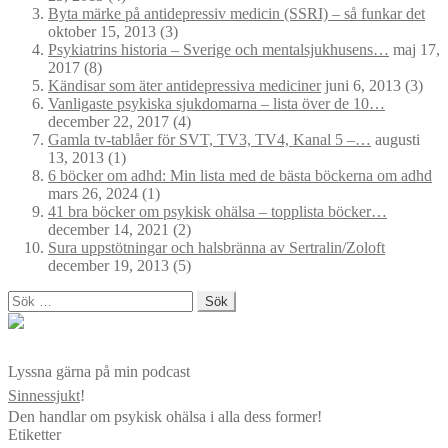
Byta märke på antidepressiv medicin (SSRI) – så funkar det
oktober 15, 2013
(3)
Psykiatrins historia – Sverige och mentalsjukhusens…
maj 17,
2017
(8)
Kändisar som äter antidepressiva mediciner
juni 6, 2013
(3)
Vanligaste psykiska sjukdomarna – lista över de 10…
december 22, 2017
(4)
Gamla tv-tablåer för SVT, TV3, TV4, Kanal 5 –…
augusti
13, 2013
(1)
6 böcker om adhd: Min lista med de bästa böckerna om adhd
mars 26, 2024
(1)
41 bra böcker om psykisk ohälsa – topplista böcker…
december 14, 2021
(2)
Sura uppstötningar och halsbränna av Sertralin/Zoloft
december 19, 2013
(5)
Sök
efter:
Lyssna gärna på min podcast
Sinnessjukt
!
Den handlar om psykisk ohälsa i alla dess former!
Etiketter