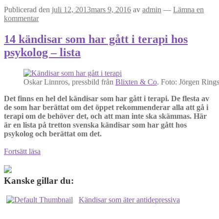
Publicerad den
juli 12, 2013
mars 9, 2016
av
admin
—
Lämna en
kommentar
14 kändisar som har gått i terapi hos
psykolog – lista
Oskar Linnros, pressbild från
Blixten & Co
. Foto: Jörgen Ring
Det finns en hel del kändisar som har gått i terapi. De flesta av
de som har berättat om det öppet rekommenderar alla att gå i
terapi om de behöver det, och att man inte ska skämmas. Här
är en lista på tretton svenska kändisar som har gått hos
psykolog och berättat om det.
14
Fortsätt läsa
kändisar
som
har
Kanske gillar du:
gått
i
Kändisar som äter antidepressiva
terapi
hos