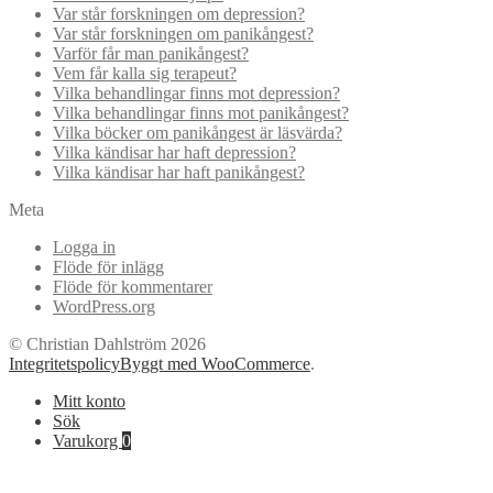
Var står forskningen om depression?
Var står forskningen om panikångest?
Varför får man panikångest?
Vem får kalla sig terapeut?
Vilka behandlingar finns mot depression?
Vilka behandlingar finns mot panikångest?
Vilka böcker om panikångest är läsvärda?
Vilka kändisar har haft depression?
Vilka kändisar har haft panikångest?
Meta
Logga in
Flöde för inlägg
Flöde för kommentarer
WordPress.org
© Christian Dahlström 2026
Integritetspolicy
Byggt med WooCommerce
.
Mitt konto
Sök
Varukorg
0