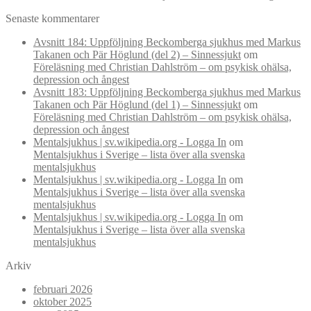
Senaste kommentarer
Avsnitt 184: Uppföljning Beckomberga sjukhus med Markus
Takanen och Pär Höglund (del 2) – Sinnessjukt
om
Föreläsning med Christian Dahlström – om psykisk ohälsa,
depression och ångest
Avsnitt 183: Uppföljning Beckomberga sjukhus med Markus
Takanen och Pär Höglund (del 1) – Sinnessjukt
om
Föreläsning med Christian Dahlström – om psykisk ohälsa,
depression och ångest
Mentalsjukhus | sv.wikipedia.org - Logga In
om
Mentalsjukhus i Sverige – lista över alla svenska
mentalsjukhus
Mentalsjukhus | sv.wikipedia.org - Logga In
om
Mentalsjukhus i Sverige – lista över alla svenska
mentalsjukhus
Mentalsjukhus | sv.wikipedia.org - Logga In
om
Mentalsjukhus i Sverige – lista över alla svenska
mentalsjukhus
Arkiv
februari 2026
oktober 2025