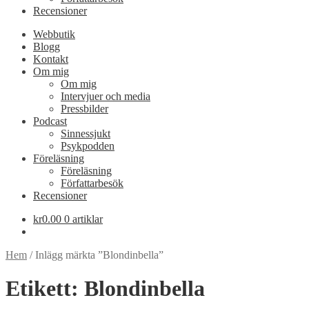
Recensioner
Webbutik
Blogg
Kontakt
Om mig
Om mig
Intervjuer och media
Pressbilder
Podcast
Sinnessjukt
Psykpodden
Föreläsning
Föreläsning
Författarbesök
Recensioner
kr
0.00
0 artiklar
Hem
/
Inlägg märkta ”Blondinbella”
Etikett:
Blondinbella