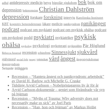
bok
bok om
antidepressiv medicin
betyg
bipolär sjukdom
adhd
Christian Dahlström
depression
bokrecension
depression
forskning
forskare
intervju
Karolinska Institutet
panikångest
KBT
läkare
medicin
kognitiv beteendeterapi
paniksyndrom
podcast
podcast om psykiatri
podcast om psykisk ohälsa
podcast
psykisk
psykiatri
om psykologi
podd
psykiatriker
ohälsa
Pär Höglund
psykologi
psykoterapi
psykpodden
psykolog
sjukvård
Sinnessjukt
recension
schizofreni
Rebecca Anserud
vård
ångest
självmord
ångestsjukdomar
vetenskap
social fobi
terapi
ångestsyndrom
Senaste inläggen
Recension – “Hantera ångest och paniksyndrom: arbetsbok”
av David H. Barlow och Michelle G. Craske
Tidslinje Arvid Carlsson – Nobelpristagarens liv år för år
Arvid Carlsson-dokumentär – geniet som förändrade vår syn
på hjärnan
Recension – “Myths of Trauma: Why adversity does not
necessarily make us sick” av Joel Paris
Recension – ”Han, hon och hjärnan” av Markus Heilig