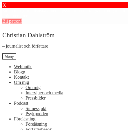
X
Stötta mitt journalistiska arbete i psykiatrin och få granskningar och
dokumentärer.
Bli patron!
Hoppa
Hoppa
Christian Dahlström
till
till
navigering
innehåll
– journalist och författare
Meny
Webbutik
Blogg
Kontakt
Om mig
Om mig
Intervjuer och media
Pressbilder
Podcast
Sinnessjukt
Psykpodden
Föreläsning
Föreläsning
Författarbesök