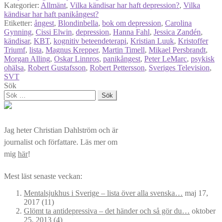
Kategorier:
Allmänt
,
Vilka kändisar har haft depression?
,
Vilka
kändisar har haft panikångest?
Etiketter:
ångest
,
Blondinbella
,
bok om depression
,
Carolina
Gynning
,
Cissi Elwin
,
depression
,
Hanna Fahl
,
Jessica Zandén
,
kändisar
,
KBT
,
kognitiv beteendeterapi
,
Kristian Luuk
,
Kristoffer
Triumf
,
lista
,
Magnus Krepper
,
Martin Timell
,
Mikael Persbrandt
,
Morgan Alling
,
Oskar Linnros
,
panikångest
,
Peter LeMarc
,
psykisk
ohälsa
,
Robert Gustafsson
,
Robert Pettersson
,
Sveriges Television
,
SVT
Sök
Sök
efter:
Jag heter Christian Dahlström och är
journalist och författare. Läs mer om
mig
här
!
Mest läst senaste veckan:
Mentalsjukhus i Sverige – lista över alla svenska…
maj 17,
2017
(11)
Glömt ta antidepressiva – det händer och så gör du…
oktober
25, 2013
(4)