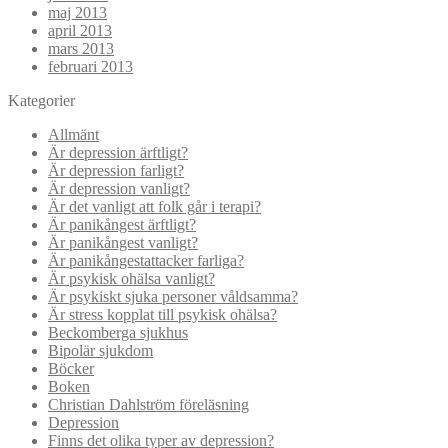
maj 2013
april 2013
mars 2013
februari 2013
Kategorier
Allmänt
Är depression ärftligt?
Är depression farligt?
Är depression vanligt?
Är det vanligt att folk går i terapi?
Är panikångest ärftligt?
Är panikångest vanligt?
Är panikångestattacker farliga?
Är psykisk ohälsa vanligt?
Är psykiskt sjuka personer våldsamma?
Är stress kopplat till psykisk ohälsa?
Beckomberga sjukhus
Bipolär sjukdom
Böcker
Boken
Christian Dahlström föreläsning
Depression
Finns det olika typer av depression?