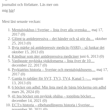
journalist och författare. Läs mer om
mig
här
!
Mest läst senaste veckan:
Mentalsjukhus i Sverige – lista över alla svenska…
maj 17,
2017
(0)
Glömt ta antidepressiva – det händer och så gör du…
oktober
25, 2013
(0)
Byta märke på antidepressiv medicin (SSRI) – så funkar det
oktober 15, 2013
(0)
Kändisar som äter antidepressiva mediciner
juni 6, 2013
(0)
Vanligaste psykiska sjukdomarna – lista över de 10…
december 22, 2017
(0)
Psykiatrins historia – Sverige och mentalsjukhusens…
maj 17,
2017
(0)
Gamla tv-tablåer för SVT, TV3, TV4, Kanal 5 –…
augusti
13, 2013
(0)
6 böcker om adhd: Min lista med de bästa böckerna om adhd
mars 26, 2024
(0)
41 bra böcker om psykisk ohälsa – topplista böcker…
december 14, 2021
(0)
ECT:s historia – elbehandlingens historia i Sverige…
november 30, 2021
(0)