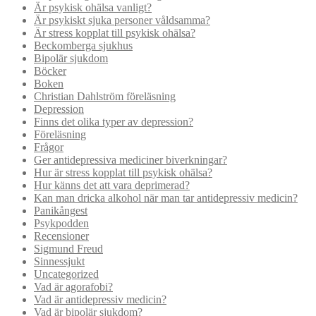
Är psykisk ohälsa vanligt?
Är psykiskt sjuka personer våldsamma?
Är stress kopplat till psykisk ohälsa?
Beckomberga sjukhus
Bipolär sjukdom
Böcker
Boken
Christian Dahlström föreläsning
Depression
Finns det olika typer av depression?
Föreläsning
Frågor
Ger antidepressiva mediciner biverkningar?
Hur är stress kopplat till psykisk ohälsa?
Hur känns det att vara deprimerad?
Kan man dricka alkohol när man tar antidepressiv medicin?
Panikångest
Psykpodden
Recensioner
Sigmund Freud
Sinnessjukt
Uncategorized
Vad är agorafobi?
Vad är antidepressiv medicin?
Vad är bipolär sjukdom?