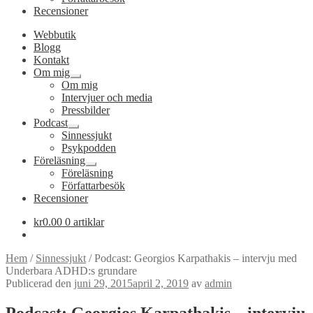
Recensioner
Webbutik
Blogg
Kontakt
Om mig
Expandera
Om mig
undermeny
Intervjuer och media
Pressbilder
Podcast
Expandera
Sinnessjukt
undermeny
Psykpodden
Föreläsning
Expandera
Föreläsning
undermeny
Författarbesök
Recensioner
kr
0.00
0 artiklar
Hem
/
Sinnessjukt
/
Podcast: Georgios Karpathakis – intervju med
Underbara ADHD:s grundare
Publicerad den
juni 29, 2015
april 2, 2019
av
admin
Podcast: Georgios Karpathakis – intervju