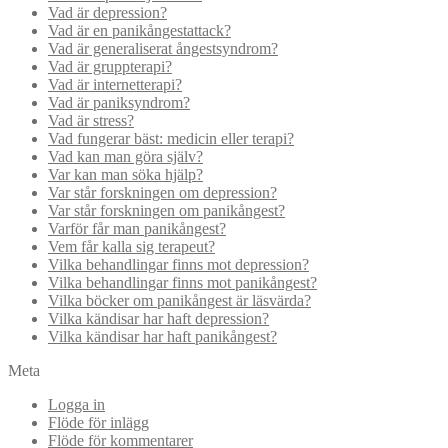
Vad är depression?
Vad är en panikångestattack?
Vad är generaliserat ångestsyndrom?
Vad är gruppterapi?
Vad är internetterapi?
Vad är paniksyndrom?
Vad är stress?
Vad fungerar bäst: medicin eller terapi?
Vad kan man göra själv?
Var kan man söka hjälp?
Var står forskningen om depression?
Var står forskningen om panikångest?
Varför får man panikångest?
Vem får kalla sig terapeut?
Vilka behandlingar finns mot depression?
Vilka behandlingar finns mot panikångest?
Vilka böcker om panikångest är läsvärda?
Vilka kändisar har haft depression?
Vilka kändisar har haft panikångest?
Meta
Logga in
Flöde för inlägg
Flöde för kommentarer