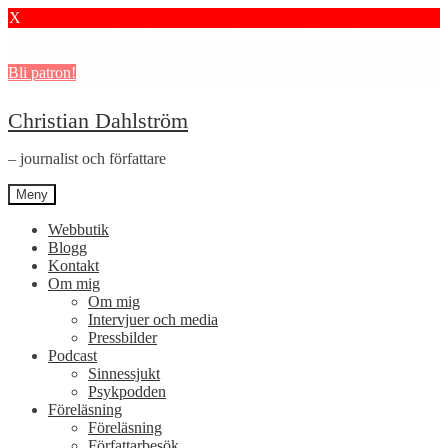
X
Stötta mitt journalistiska arbete i psykiatrin och få granskningar och
dokumentärer.
Bli patron!
Hoppa
Hoppa
Christian Dahlström
till
till
navigering
innehåll
– journalist och författare
Meny
Webbutik
Blogg
Kontakt
Om mig
Om mig
Intervjuer och media
Pressbilder
Podcast
Sinnessjukt
Psykpodden
Föreläsning
Föreläsning
Författarbesök