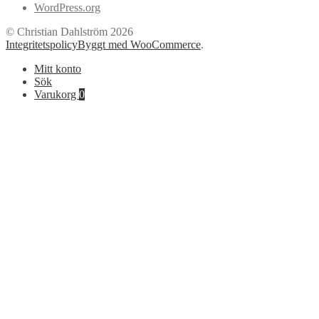
WordPress.org
© Christian Dahlström 2026
Integritetspolicy
Byggt med WooCommerce
.
Mitt konto
Sök
Varukorg
0