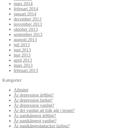
mars 2014
februari 2014
januari 2014
december 2013
november 2013
oktober 2013
september 2013
augusti 2013
juli 2013
juni 2013
maj 2013
april 2013
mars 2013
februari 2013
Kategorier
Allmänt
Är depression ärftligt?
Är depression farligt?
Är depression vanligt?
Är det vanligt att folk går i terapi?
Är panikångest ärftligt?
Är panikångest vanligt?
Är panikångestattacker farliga?