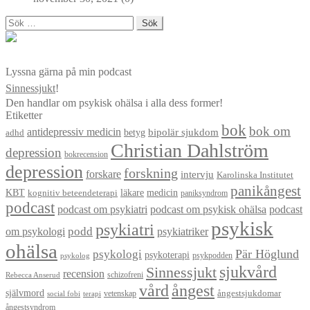
Sök
efter:
Lyssna gärna på min podcast
Sinnessjukt
!
Den handlar om psykisk ohälsa i alla dess former!
Etiketter
bok
bok om
antidepressiv medicin
betyg
bipolär sjukdom
adhd
Christian Dahlström
depression
bokrecension
depression
forskning
forskare
intervju
Karolinska Institutet
panikångest
KBT
läkare
medicin
kognitiv beteendeterapi
paniksyndrom
podcast
podcast om psykiatri
podcast om psykisk ohälsa
podcast
psykisk
psykiatri
om psykologi
podd
psykiatriker
ohälsa
Pär Höglund
psykologi
psykoterapi
psykpodden
psykolog
sjukvård
Sinnessjukt
recension
schizofreni
Rebecca Anserud
vård
ångest
självmord
ångestsjukdomar
vetenskap
social fobi
terapi
ångestsyndrom