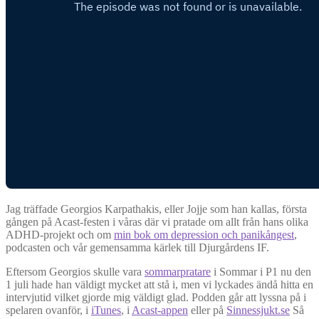
Jag träffade Georgios Karpathakis, eller Jojje som han kallas, första
gången på Acast-festen i våras där vi pratade om allt från hans olika
ADHD-projekt och om
min bok om depression och panikångest
,
podcasten och vår gemensamma kärlek till Djurgårdens IF.
Eftersom Georgios skulle vara
sommarpratare
i Sommar i P1 nu den
1 juli hade han väldigt mycket att stå i, men vi lyckades ändå hitta en
intervjutid vilket gjorde mig väldigt glad. Podden går att lyssna på i
spelaren ovanför, i
iTunes
, i
Acast-appen
eller på
Sinnessjukt.se
Så