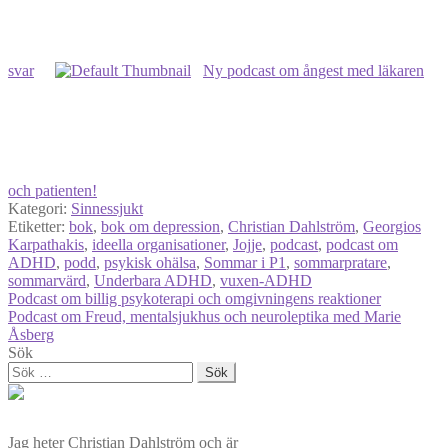
svar
Ny podcast om ångest med läkaren
och patienten!
Kategori:
Sinnessjukt
Etiketter:
bok
,
bok om depression
,
Christian Dahlström
,
Georgios
Karpathakis
,
ideella organisationer
,
Jojje
,
podcast
,
podcast om
ADHD
,
podd
,
psykisk ohälsa
,
Sommar i P1
,
sommarpratare
,
sommarvärd
,
Underbara ADHD
,
vuxen-ADHD
Inläggsnavigering
Föregående
Podcast om billig psykoterapi och omgivningens reaktioner
inlägg:
Nästa
Podcast om Freud, mentalsjukhus och neuroleptika med Marie
inlägg:
Åsberg
Sök
Sök
efter:
Jag heter Christian Dahlström och är