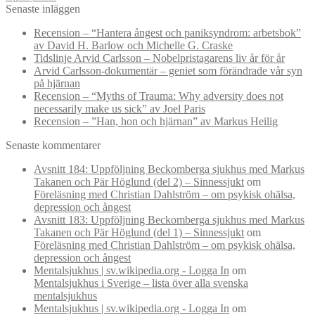
Senaste inläggen
Recension – “Hantera ångest och paniksyndrom: arbetsbok”
av David H. Barlow och Michelle G. Craske
Tidslinje Arvid Carlsson – Nobelpristagarens liv år för år
Arvid Carlsson-dokumentär – geniet som förändrade vår syn
på hjärnan
Recension – “Myths of Trauma: Why adversity does not
necessarily make us sick” av Joel Paris
Recension – ”Han, hon och hjärnan” av Markus Heilig
Senaste kommentarer
Avsnitt 184: Uppföljning Beckomberga sjukhus med Markus
Takanen och Pär Höglund (del 2) – Sinnessjukt
om
Föreläsning med Christian Dahlström – om psykisk ohälsa,
depression och ångest
Avsnitt 183: Uppföljning Beckomberga sjukhus med Markus
Takanen och Pär Höglund (del 1) – Sinnessjukt
om
Föreläsning med Christian Dahlström – om psykisk ohälsa,
depression och ångest
Mentalsjukhus | sv.wikipedia.org - Logga In
om
Mentalsjukhus i Sverige – lista över alla svenska
mentalsjukhus
Mentalsjukhus | sv.wikipedia.org - Logga In
om