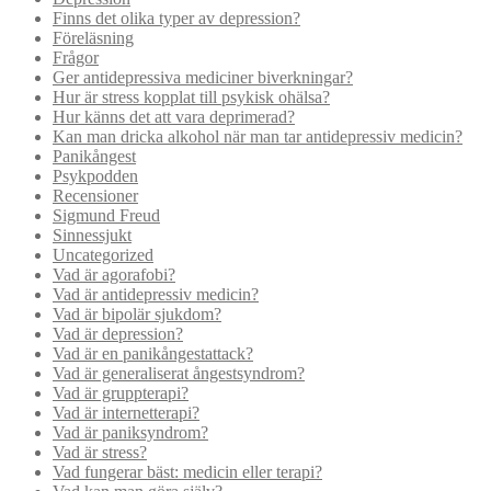
Finns det olika typer av depression?
Föreläsning
Frågor
Ger antidepressiva mediciner biverkningar?
Hur är stress kopplat till psykisk ohälsa?
Hur känns det att vara deprimerad?
Kan man dricka alkohol när man tar antidepressiv medicin?
Panikångest
Psykpodden
Recensioner
Sigmund Freud
Sinnessjukt
Uncategorized
Vad är agorafobi?
Vad är antidepressiv medicin?
Vad är bipolär sjukdom?
Vad är depression?
Vad är en panikångestattack?
Vad är generaliserat ångestsyndrom?
Vad är gruppterapi?
Vad är internetterapi?
Vad är paniksyndrom?
Vad är stress?
Vad fungerar bäst: medicin eller terapi?