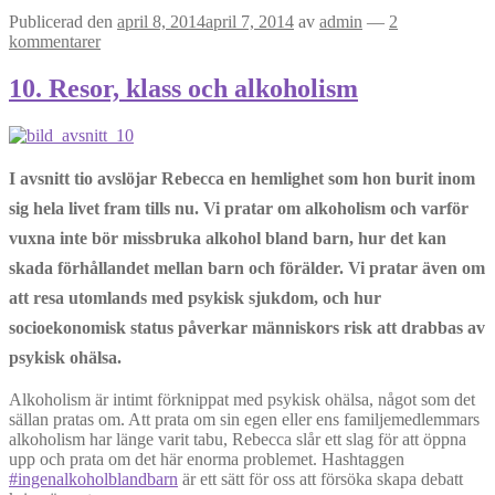
Publicerad den
april 8, 2014
april 7, 2014
av
admin
—
2
kommentarer
10. Resor, klass och alkoholism
I avsnitt tio avslöjar Rebecca en hemlighet som hon burit inom
sig hela livet fram tills nu. Vi pratar om alkoholism och varför
vuxna inte bör missbruka alkohol bland barn, hur det kan
skada förhållandet mellan barn och förälder. Vi pratar även om
att resa utomlands med psykisk sjukdom, och hur
socioekonomisk status påverkar människors risk att drabbas av
psykisk ohälsa.
Alkoholism är intimt förknippat med psykisk ohälsa, något som det
sällan pratas om. Att prata om sin egen eller ens familjemedlemmars
alkoholism har länge varit tabu, Rebecca slår ett slag för att öppna
upp och prata om det här enorma problemet. Hashtaggen
#ingenalkoholblandbarn
är ett sätt för oss att försöka skapa debatt