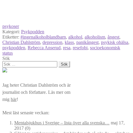
psykoser
Kategori:
Psykpodden
Etiketter:
#ingenalkoholblandbarn
,
alkohol
,
alkoholism
,
ångest
,
Christian Dahlström
,
depression
,
klass
,
panikångest
,
psykisk ohälsa
,
psykpodden
,
Rebecca Anserud
,
resa
,
resefobi
,
socioekonomisk
status
Sök
Sök
efter:
Jag heter Christian Dahlström och är
journalist och författare. Läs mer om
mig
här
!
Mest läst senaste veckan:
Mentalsjukhus i Sverige – lista över alla svenska…
maj 17,
2017
(0)