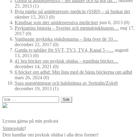
Glömt ta antidepressiva – det händer och så gör du…
oktober
25, 2013
(1)
Byta märke på antidepressiv medicin (SSRI) – så funkar det
oktober 15, 2013
(0)
Kändisar som äter antidepressiva mediciner
juni 6, 2013
(0)
Psykiatrins historia – Sverige och mentalsjukhusens…
maj 17,
2017
(0)
Vanligaste psykiska sjukdomarna – lista över de 10…
december 22, 2017
(0)
Gamla tv-tablåer för SVT, TV3, TV4, Kanal 5 –…
augusti
13, 2013
(0)
41 bra böcker om psykisk ohälsa – topplista böcker…
december 14, 2021
(0)
6 böcker om adhd: Min lista med de bästa böckerna om adhd
mars 26, 2024
(0)
Sura uppstötningar och halsbränna av Sertralin/Zoloft
december 19, 2013
(1)
Sök
efter:
Lyssna gärna på min podcast
Sinnessjukt
!
Den handlar om psykisk ohälsa i alla dess former!