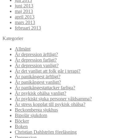
juli 2013
juni 2013
maj 2013
april 2013
mars 2013
februari 2013
Kategorier
Allmänt
Är depression ärftligt?
Är depression farligt?
Är depression vanligt?
Är det vanligt att folk går i terapi?
Är panikångest ärftligt?
Är panikångest vanligt?
Är panikångestattacker farliga?
Är psykisk ohälsa vanligt?
Är psykiskt sjuka personer våldsamma?
Är stress kopplat till psykisk ohälsa?
Beckomberga sjukhus
Bipolär sjukdom
Böcker
Boken
Christian Dahlström föreläsning
Depression