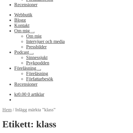
Recensioner
Webbutik
Blogg
Kontakt
Om mig
Expandera
Om mig
undermeny
Intervjuer och media
Pressbilder
Podcast
Expandera
Sinnessjukt
undermeny
Psykpodden
Föreläsning
Expandera
Föreläsning
undermeny
Författarbesök
Recensioner
kr
0.00
0 artiklar
Hem
/
Inlägg märkta ”klass”
Etikett:
klass