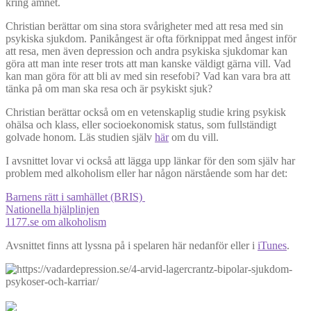
kring ämnet.
Christian berättar om sina stora svårigheter med att resa med sin
psykiska sjukdom. Panikångest är ofta förknippat med ångest inför
att resa, men även depression och andra psykiska sjukdomar kan
göra att man inte reser trots att man kanske väldigt gärna vill. Vad
kan man göra för att bli av med sin resefobi? Vad kan vara bra att
tänka på om man ska resa och är psykiskt sjuk?
Christian berättar också om en vetenskaplig studie kring psykisk
ohälsa och klass, eller socioekonomisk status, som fullständigt
golvade honom. Läs studien själv
här
om du vill.
I avsnittet lovar vi också att lägga upp länkar för den som själv har
problem med alkoholism eller har någon närstående som har det:
Barnens rätt i samhället (BRIS)
Nationella hjälplinjen
1177.se om alkoholism
Avsnittet finns att lyssna på i spelaren här nedanför eller i
iTunes
.