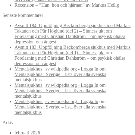
Recension – ”Han, hon och hjärnan” av Markus Heilig
Senaste kommentarer
Avsnitt 184: Uppföljning Beckomberga sjukhus med Markus
Takanen och Pär Höglund (del 2) – Sinnessjukt
om
Föreläsning med Christian Dahlström – om psykisk ohälsa,
depression och ångest
Avsnitt 183: Uppföljning Beckomberga sjukhus med Markus
Takanen och Pär Höglund (del 1) – Sinnessjukt
om
Föreläsning med Christian Dahlström – om psykisk ohälsa,
depression och ångest
Mentalsjukhus | sv.wikipedia.org - Logga In
om
Mentalsjukhus i Sverige – lista över alla svenska
mentalsjukhus
Mentalsjukhus | sv.wikipedia.org - Logga In
om
Mentalsjukhus i Sverige – lista över alla svenska
mentalsjukhus
Mentalsjukhus | sv.wikipedia.org - Logga In
om
Mentalsjukhus i Sverige – lista över alla svenska
mentalsjukhus
Arkiv
februari 2026