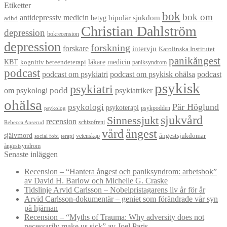
Etiketter
bok
bok om
antidepressiv medicin
betyg
bipolär sjukdom
adhd
Christian Dahlström
depression
bokrecension
depression
forskning
forskare
intervju
Karolinska Institutet
panikångest
KBT
läkare
medicin
kognitiv beteendeterapi
paniksyndrom
podcast
podcast om psykiatri
podcast om psykisk ohälsa
podcast
psykisk
psykiatri
om psykologi
podd
psykiatriker
ohälsa
Pär Höglund
psykologi
psykoterapi
psykpodden
psykolog
sjukvård
Sinnessjukt
recension
schizofreni
Rebecca Anserud
vård
ångest
självmord
ångestsjukdomar
vetenskap
social fobi
terapi
ångestsyndrom
Senaste inläggen
Recension – “Hantera ångest och paniksyndrom: arbetsbok”
av David H. Barlow och Michelle G. Craske
Tidslinje Arvid Carlsson – Nobelpristagarens liv år för år
Arvid Carlsson-dokumentär – geniet som förändrade vår syn
på hjärnan
Recension – “Myths of Trauma: Why adversity does not
necessarily make us sick” av Joel Paris