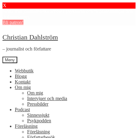
X
Stötta mitt journalistiska arbete i psykiatrin och få granskningar och
dokumentärer.
Bli patron!
Hoppa
Hoppa
Christian Dahlström
till
till
navigering
innehåll
– journalist och författare
Meny
Webbutik
Blogg
Kontakt
Om mig
Om mig
Intervjuer och media
Pressbilder
Podcast
Sinnessjukt
Psykpodden
Föreläsning
Föreläsning
Författarbesök