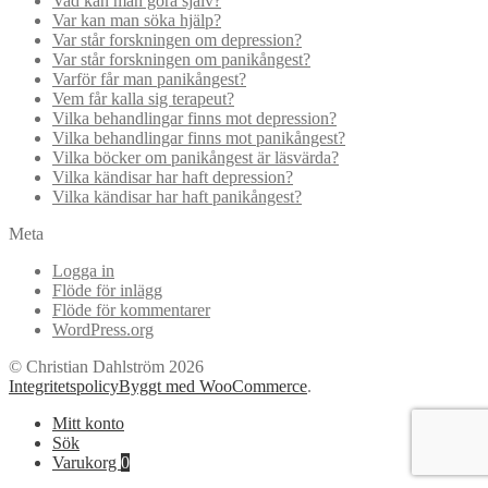
Vad kan man göra själv?
Var kan man söka hjälp?
Var står forskningen om depression?
Var står forskningen om panikångest?
Varför får man panikångest?
Vem får kalla sig terapeut?
Vilka behandlingar finns mot depression?
Vilka behandlingar finns mot panikångest?
Vilka böcker om panikångest är läsvärda?
Vilka kändisar har haft depression?
Vilka kändisar har haft panikångest?
Meta
Logga in
Flöde för inlägg
Flöde för kommentarer
WordPress.org
© Christian Dahlström 2026
Integritetspolicy
Byggt med WooCommerce
.
Mitt konto
Sök
Varukorg
0