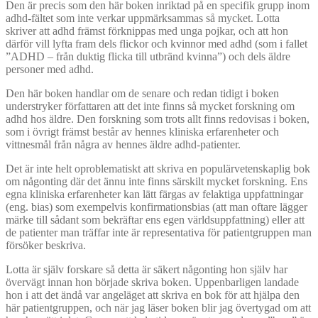
Den är precis som den här boken inriktad på en specifik grupp inom
adhd-fältet som inte verkar uppmärksammas så mycket. Lotta
skriver att adhd främst förknippas med unga pojkar, och att hon
därför vill lyfta fram dels flickor och kvinnor med adhd (som i fallet
”ADHD – från duktig flicka till utbränd kvinna”) och dels äldre
personer med adhd.
Den här boken handlar om de senare och redan tidigt i boken
understryker författaren att det inte finns så mycket forskning om
adhd hos äldre. Den forskning som trots allt finns redovisas i boken,
som i övrigt främst består av hennes kliniska erfarenheter och
vittnesmål från några av hennes äldre adhd-patienter.
Det är inte helt oproblematiskt att skriva en populärvetenskaplig bok
om någonting där det ännu inte finns särskilt mycket forskning. Ens
egna kliniska erfarenheter kan lätt färgas av felaktiga uppfattningar
(eng. bias) som exempelvis konfirmationsbias (att man oftare lägger
märke till sådant som bekräftar ens egen världsuppfattning) eller att
de patienter man träffar inte är representativa för patientgruppen man
försöker beskriva.
Lotta är själv forskare så detta är säkert någonting hon själv har
övervägt innan hon började skriva boken. Uppenbarligen landade
hon i att det ändå var angeläget att skriva en bok för att hjälpa den
här patientgruppen, och när jag läser boken blir jag övertygad om att