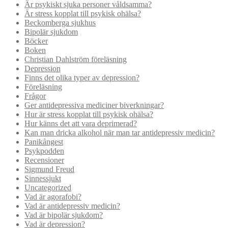
Är psykiskt sjuka personer våldsamma?
Är stress kopplat till psykisk ohälsa?
Beckomberga sjukhus
Bipolär sjukdom
Böcker
Boken
Christian Dahlström föreläsning
Depression
Finns det olika typer av depression?
Föreläsning
Frågor
Ger antidepressiva mediciner biverkningar?
Hur är stress kopplat till psykisk ohälsa?
Hur känns det att vara deprimerad?
Kan man dricka alkohol när man tar antidepressiv medicin?
Panikångest
Psykpodden
Recensioner
Sigmund Freud
Sinnessjukt
Uncategorized
Vad är agorafobi?
Vad är antidepressiv medicin?
Vad är bipolär sjukdom?
Vad är depression?