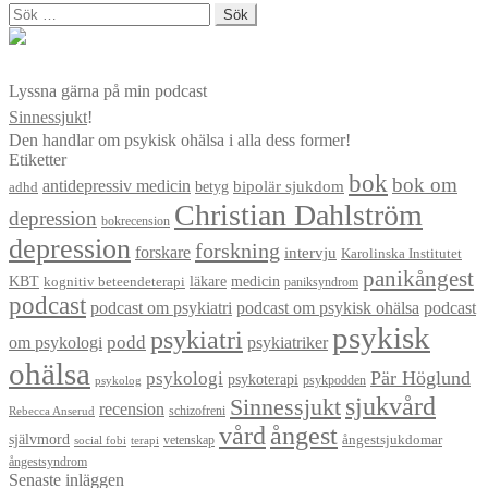
Sök
efter:
Lyssna gärna på min podcast
Sinnessjukt
!
Den handlar om psykisk ohälsa i alla dess former!
Etiketter
bok
bok om
antidepressiv medicin
betyg
bipolär sjukdom
adhd
Christian Dahlström
depression
bokrecension
depression
forskning
forskare
intervju
Karolinska Institutet
panikångest
KBT
läkare
medicin
kognitiv beteendeterapi
paniksyndrom
podcast
podcast om psykiatri
podcast om psykisk ohälsa
podcast
psykisk
psykiatri
om psykologi
podd
psykiatriker
ohälsa
Pär Höglund
psykologi
psykoterapi
psykpodden
psykolog
sjukvård
Sinnessjukt
recension
schizofreni
Rebecca Anserud
vård
ångest
självmord
ångestsjukdomar
vetenskap
social fobi
terapi
ångestsyndrom
Senaste inläggen