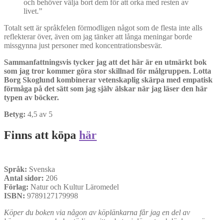
och behöver välja bort dem för att orka med resten av
livet.”
Totalt sett är språkfelen förmodligen något som de flesta inte alls
reflekterar över, även om jag tänker att långa meningar borde
missgynna just personer med koncentrationsbesvär.
Sammanfattningsvis tycker jag att det här är en utmärkt bok
som jag tror kommer göra stor skillnad för målgruppen. Lotta
Borg Skoglund kombinerar vetenskaplig skärpa med empatisk
förmåga på det sätt som jag själv älskar när jag läser den här
typen av böcker.
Betyg:
4,5 av 5
Finns att köpa
här
Språk:
Svenska
Antal sidor:
206
Förlag:
Natur och Kultur Läromedel
ISBN:
9789127179998
Köper du boken via någon av köplänkarna får jag en del av