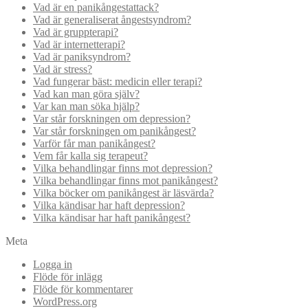
Vad är en panikångestattack?
Vad är generaliserat ångestsyndrom?
Vad är gruppterapi?
Vad är internetterapi?
Vad är paniksyndrom?
Vad är stress?
Vad fungerar bäst: medicin eller terapi?
Vad kan man göra själv?
Var kan man söka hjälp?
Var står forskningen om depression?
Var står forskningen om panikångest?
Varför får man panikångest?
Vem får kalla sig terapeut?
Vilka behandlingar finns mot depression?
Vilka behandlingar finns mot panikångest?
Vilka böcker om panikångest är läsvärda?
Vilka kändisar har haft depression?
Vilka kändisar har haft panikångest?
Meta
Logga in
Flöde för inlägg
Flöde för kommentarer
WordPress.org