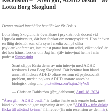
Lotta Borg Skoglund
Denna artikel innehåller betallänkar för Bokus.
Lotta Borg Skoglund är överläkare i psykiatri och docent vid
Uppsala universitet, där hon forskar om neuropsykiatri. Hon är även
en flitig debattör som ofta syns i media och på olika
psykiatrikonferenser, inte minst pratar hon om adhd, vilket också är
det hon främst forskar om. Jag har själv intervjuat henne i min
podcast
Sinnessjukt
.
Snart släpps första delen av min intervju med ADHD-
forskaren Lotta Borg Skoglund. Där berättar hon bland
annat att flickors ADHD oftare ses som ett psykosocialt
problem, medan pojkars ADHD snarare anses ha
biologisk bakgrund.
pic.twitter.com/hqim24yVo9
— Christian Dahlström (@c_dahlstrom)
April 18, 2024
”
Åren går – ADHD består
” är Lottas femte och senaste bok, mest
känd av hennes tidigare utgivning är troligen ”
ADHD – från duktig
flicka till utbränd kvinna
” från 2020 (läs min recension av den
här
).