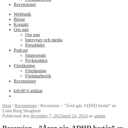
Recensioner
Webbutik
Blogg
Kontakt
Om mig
Om mig
Intervjuer och media
Pressbilder
Podcast
Sinnessjukt
Psykpodden
Föreläsning
Föreläsning
Författarbesök
Recensioner
kr
0.00
0 artiklar
Hem
/
Recensioner
/
Recension – ”Åren går, ADHD består” av
Lotta Borg Skoglund
Publicerad den
december 7, 2023
april 24, 2024
av
admin
Recension – ”Åren går, ADHD består” av