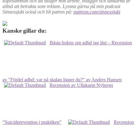
köpesumman och du stödjer mitt arbete, inlägget och länkarna är
alltså att betrakta som reklam. Lyssna gärna på min podcast
Sinnessjukt också och bli patron på:
patreon.com/sinnessjukt
Kanske gillar du:
Bästa boken om adhd jag läst – Recension
av ”Fördel adhd: var på skalan ligger du?” av Anders Hansen
Recension av Ullakarin Nybergs
”Suicidprevention i praktiken”
Recension