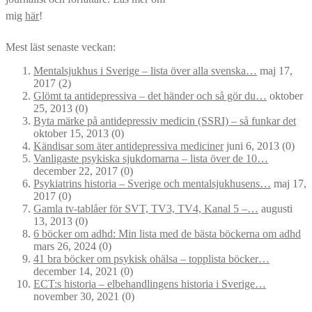
mig
här
!
Mest läst senaste veckan:
Mentalsjukhus i Sverige – lista över alla svenska…
maj 17,
2017
(2)
Glömt ta antidepressiva – det händer och så gör du…
oktober
25, 2013
(0)
Byta märke på antidepressiv medicin (SSRI) – så funkar det
oktober 15, 2013
(0)
Kändisar som äter antidepressiva mediciner
juni 6, 2013
(0)
Vanligaste psykiska sjukdomarna – lista över de 10…
december 22, 2017
(0)
Psykiatrins historia – Sverige och mentalsjukhusens…
maj 17,
2017
(0)
Gamla tv-tablåer för SVT, TV3, TV4, Kanal 5 –…
augusti
13, 2013
(0)
6 böcker om adhd: Min lista med de bästa böckerna om adhd
mars 26, 2024
(0)
41 bra böcker om psykisk ohälsa – topplista böcker…
december 14, 2021
(0)
ECT:s historia – elbehandlingens historia i Sverige…
november 30, 2021
(0)