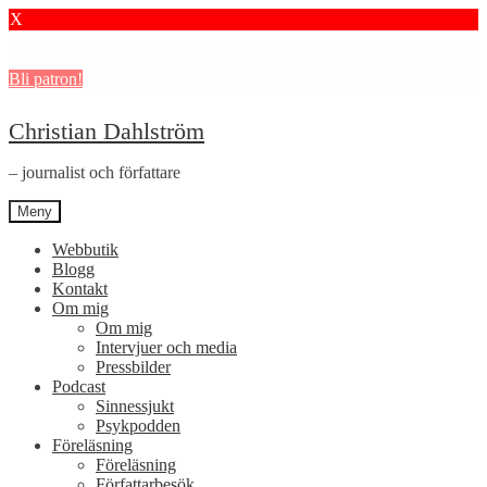
X
Stötta mitt journalistiska arbete i psykiatrin och få granskningar och
dokumentärer.
Bli patron!
Hoppa
Hoppa
Christian Dahlström
till
till
navigering
innehåll
– journalist och författare
Meny
Webbutik
Blogg
Kontakt
Om mig
Om mig
Intervjuer och media
Pressbilder
Podcast
Sinnessjukt
Psykpodden
Föreläsning
Föreläsning
Författarbesök