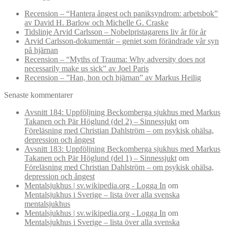
Recension – “Hantera ångest och paniksyndrom: arbetsbok”
av David H. Barlow och Michelle G. Craske
Tidslinje Arvid Carlsson – Nobelpristagarens liv år för år
Arvid Carlsson-dokumentär – geniet som förändrade vår syn
på hjärnan
Recension – “Myths of Trauma: Why adversity does not
necessarily make us sick” av Joel Paris
Recension – ”Han, hon och hjärnan” av Markus Heilig
Senaste kommentarer
Avsnitt 184: Uppföljning Beckomberga sjukhus med Markus
Takanen och Pär Höglund (del 2) – Sinnessjukt
om
Föreläsning med Christian Dahlström – om psykisk ohälsa,
depression och ångest
Avsnitt 183: Uppföljning Beckomberga sjukhus med Markus
Takanen och Pär Höglund (del 1) – Sinnessjukt
om
Föreläsning med Christian Dahlström – om psykisk ohälsa,
depression och ångest
Mentalsjukhus | sv.wikipedia.org - Logga In
om
Mentalsjukhus i Sverige – lista över alla svenska
mentalsjukhus
Mentalsjukhus | sv.wikipedia.org - Logga In
om
Mentalsjukhus i Sverige – lista över alla svenska