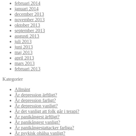
februari 2014
januari 2014
december 2013
november 2013
oktober 2013
september 2013
augusti 2013
juli 2013
juni 2013
maj 2013
april 2013
mars 2013
februari 2013
Kategorier
Allmänt
Är depression ärftligt?
Är depression farligt?
Är depression vanligt?
Är det vanligt att folk går i terapi?
Är panikångest ärftligt?
Är panikångest vanligt?
Är panikångestattacker farliga?
Är psykisk ohälsa vanligt?