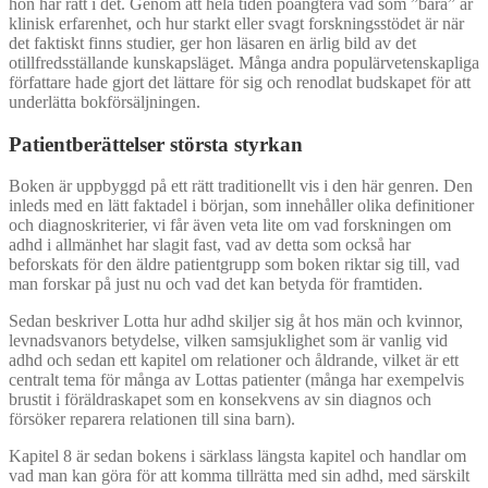
hon har rätt i det. Genom att hela tiden poängtera vad som ”bara” är
klinisk erfarenhet, och hur starkt eller svagt forskningsstödet är när
det faktiskt finns studier, ger hon läsaren en ärlig bild av det
otillfredsställande kunskapsläget. Många andra populärvetenskapliga
författare hade gjort det lättare för sig och renodlat budskapet för att
underlätta bokförsäljningen.
Patientberättelser största styrkan
Boken är uppbyggd på ett rätt traditionellt vis i den här genren. Den
inleds med en lätt faktadel i början, som innehåller olika definitioner
och diagnoskriterier, vi får även veta lite om vad forskningen om
adhd i allmänhet har slagit fast, vad av detta som också har
beforskats för den äldre patientgrupp som boken riktar sig till, vad
man forskar på just nu och vad det kan betyda för framtiden.
Sedan beskriver Lotta hur adhd skiljer sig åt hos män och kvinnor,
levnadsvanors betydelse, vilken samsjuklighet som är vanlig vid
adhd och sedan ett kapitel om relationer och åldrande, vilket är ett
centralt tema för många av Lottas patienter (många har exempelvis
brustit i föräldraskapet som en konsekvens av sin diagnos och
försöker reparera relationen till sina barn).
Kapitel 8 är sedan bokens i särklass längsta kapitel och handlar om
vad man kan göra för att komma tillrätta med sin adhd, med särskilt