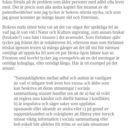
fokus förstås på de problem som äldre personer med adhd ofta lever
med. Det är precis som alla andra kapitel fint inramat av de
patientberättelser som jag tycker är bokens största styrka, och som
jag gissar kommer ge många läsare råd och förtröstan.
Bokens enda större brist var att det var något fler språkliga fel än
vad jag är van vid i Natur och Kulturs utgivning, som annars brukar
(brukade?) vara bäst i klassen i det avseendet. Som författare själv
tycker jag främst det är redaktörens fel, eftersom man som författare
tröskat igenom texten så många gånger att det till sist blir närmast
omöjligt att upptäcka fel som ett par färska ögon lättare kan se.
Förutom små korrfel tycker jag exempelvis att en del meningar är
onödigt krångliga, eller onödigt långa. Här är ett exempel på det
senare:
”Samsjukligheten mellan adhd och autism är vanligare
än vad vi tidigare trott även hos vuxna och äldre som
kan beskriva att deras utmaningar i sociala
sammanhang snarare handlar om att de a) har så svårt
att reglera sina känslor och därför hamnar i konflikter,
b) är impulsiva och säger saker som uppfattas
opassande eller sårande av andra eller c) på grund av
ouppmärksamhet och svårigheter att filtrera yttre intryck
missar viktig information i sociala sammanhang eller
helt enkelt blir alldeles för trötta av sociala situationer