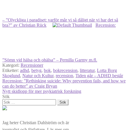
– ”Olyckliga i paradiset: varför mår vi så dåligt när vi har det så
bra?” av Christian Rück
Recension:
”Sömn vid hälsa och ohälsa” – Pernilla Garmy m.fl.
Kategori:
Recensioner
Etiketter:
adhd
,
betyg
,
bok
,
bokrecension
,
litteratur
,
Lotta Borg
Skoglund
,
Natur och Kultur
,
recension
,
Tiden går – ADHD består
Inläggsnavigering
Föregående
Recension: ”Rethinking suicide: Why prevention fails, and how we
inlägg:
can do better” av Craig Bryan
Nästa
Nytt skidlopp för mer psykiatrisk forskning
inlägg:
Sök
Sök
efter:
Jag heter Christian Dahlström och är
journalist och författare. Läs mer om