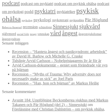
podcast
podcast om psykiatri
podcast om psykisk ohälsa
podcast
psykisk
psykiatri
om psykologi
podd
psykiatriker
ohälsa
Pär Höglund
psykologi
psykoterapi
psykpodden
psykolog
sjukvård
Sinnessjukt
recension
schizofreni
Rebecca Anserud
vård
ångest
självmord
ångestsjukdomar
vetenskap
social fobi
terapi
ångestsyndrom
Senaste inläggen
Recension – “Hantera ångest och paniksyndrom: arbetsbok”
av David H. Barlow och Michelle G. Craske
Tidslinje Arvid Carlsson – Nobelpristagarens liv år för år
Arvid Carlsson-dokumentär – geniet som förändrade vår syn
på hjärnan
Recension – “Myths of Trauma: Why adversity does not
necessarily make us sick” av Joel Paris
Recension – ”Han, hon och hjärnan” av Markus Heilig
Senaste kommentarer
Avsnitt 184: Uppföljning Beckomberga sjukhus med Markus
Takanen och Pär Höglund (del 2) – Sinnessjukt
om
Föreläsning med Christian Dahlström – om psykisk ohälsa,