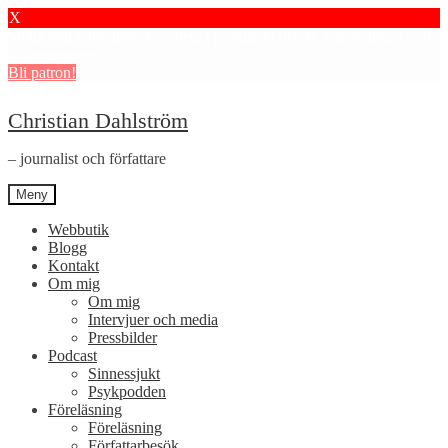
X
Stötta mitt journalistiska arbete i psykiatrin och få granskningar och
dokumentärer.
Bli patron!
Hoppa
Hoppa
Christian Dahlström
till
till
navigering
innehåll
– journalist och författare
Meny
Webbutik
Blogg
Kontakt
Om mig
Om mig
Intervjuer och media
Pressbilder
Podcast
Sinnessjukt
Psykpodden
Föreläsning
Föreläsning
Författarbesök