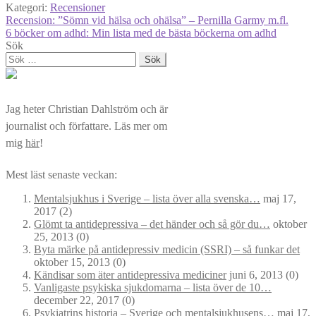
Kategori:
Recensioner
Inläggsnavigering
Föregående
Recension: ”Sömn vid hälsa och ohälsa” – Pernilla Garmy m.fl.
inlägg:
Nästa
6 böcker om adhd: Min lista med de bästa böckerna om adhd
inlägg:
Sök
Sök
efter:
Jag heter Christian Dahlström och är
journalist och författare. Läs mer om
mig
här
!
Mest läst senaste veckan:
Mentalsjukhus i Sverige – lista över alla svenska…
maj 17,
2017
(2)
Glömt ta antidepressiva – det händer och så gör du…
oktober
25, 2013
(0)
Byta märke på antidepressiv medicin (SSRI) – så funkar det
oktober 15, 2013
(0)
Kändisar som äter antidepressiva mediciner
juni 6, 2013
(0)
Vanligaste psykiska sjukdomarna – lista över de 10…
december 22, 2017
(0)
Psykiatrins historia – Sverige och mentalsjukhusens…
maj 17,