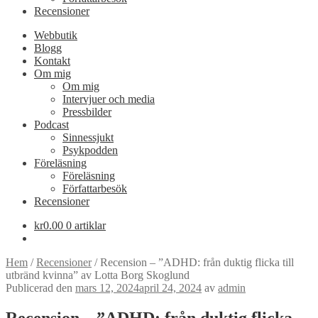
Recensioner
Webbutik
Blogg
Kontakt
Om mig
Om mig
Intervjuer och media
Pressbilder
Podcast
Sinnessjukt
Psykpodden
Föreläsning
Föreläsning
Författarbesök
Recensioner
kr
0.00
0 artiklar
Hem
/
Recensioner
/
Recension – ”ADHD: från duktig flicka till
utbränd kvinna” av Lotta Borg Skoglund
Publicerad den
mars 12, 2024
april 24, 2024
av
admin
Recension – ”ADHD: från duktig flicka