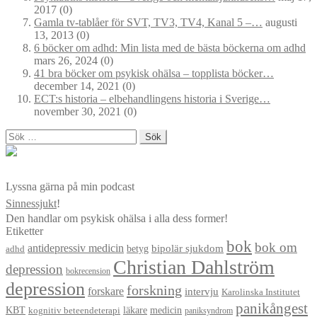
2017
(0)
Gamla tv-tablåer för SVT, TV3, TV4, Kanal 5 –…
augusti
13, 2013
(0)
6 böcker om adhd: Min lista med de bästa böckerna om adhd
mars 26, 2024
(0)
41 bra böcker om psykisk ohälsa – topplista böcker…
december 14, 2021
(0)
ECT:s historia – elbehandlingens historia i Sverige…
november 30, 2021
(0)
Sök
efter:
Lyssna gärna på min podcast
Sinnessjukt
!
Den handlar om psykisk ohälsa i alla dess former!
Etiketter
bok
bok om
antidepressiv medicin
betyg
bipolär sjukdom
adhd
Christian Dahlström
depression
bokrecension
depression
forskning
forskare
intervju
Karolinska Institutet
panikångest
KBT
läkare
medicin
kognitiv beteendeterapi
paniksyndrom