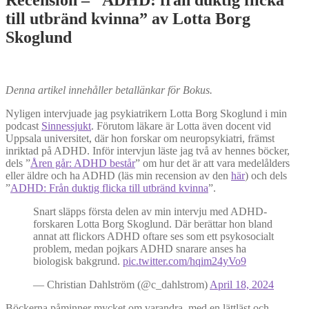
till utbränd kvinna” av Lotta Borg
Skoglund
Denna artikel innehåller betallänkar för Bokus.
Nyligen intervjuade jag psykiatrikern Lotta Borg Skoglund i min
podcast
Sinnessjukt
. Förutom läkare är Lotta även docent vid
Uppsala universitet, där hon forskar om neuropsykiatri, främst
inriktad på ADHD. Inför intervjun läste jag två av hennes böcker,
dels ”
Åren går: ADHD består
” om hur det är att vara medelålders
eller äldre och ha ADHD (läs min recension av den
här
) och dels
”
ADHD: Från duktig flicka till utbränd kvinna
”.
Snart släpps första delen av min intervju med ADHD-
forskaren Lotta Borg Skoglund. Där berättar hon bland
annat att flickors ADHD oftare ses som ett psykosocialt
problem, medan pojkars ADHD snarare anses ha
biologisk bakgrund.
pic.twitter.com/hqim24yVo9
— Christian Dahlström (@c_dahlstrom)
April 18, 2024
Böckerna påminner mycket om varandra, med en lättläst och