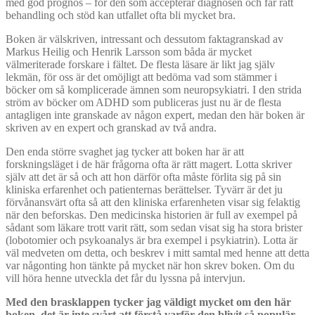
med god prognos – för den som accepterar diagnosen och får rätt
behandling och stöd kan utfallet ofta bli mycket bra.
Boken är välskriven, intressant och dessutom faktagranskad av
Markus Heilig och Henrik Larsson som båda är mycket
välmeriterade forskare i fältet. De flesta läsare är likt jag själv
lekmän, för oss är det omöjligt att bedöma vad som stämmer i
böcker om så komplicerade ämnen som neuropsykiatri. I den strida
ström av böcker om ADHD som publiceras just nu är de flesta
antagligen inte granskade av någon expert, medan den här boken är
skriven av en expert och granskad av två andra.
Den enda större svaghet jag tycker att boken har är att
forskningsläget i de här frågorna ofta är rätt magert. Lotta skriver
själv att det är så och att hon därför ofta måste förlita sig på sin
kliniska erfarenhet och patienternas berättelser. Tyvärr är det ju
förvånansvärt ofta så att den kliniska erfarenheten visar sig felaktig
när den beforskas. Den medicinska historien är full av exempel på
sådant som läkare trott varit rätt, som sedan visat sig ha stora brister
(lobotomier och psykoanalys är bra exempel i psykiatrin). Lotta är
väl medveten om detta, och beskrev i mitt samtal med henne att detta
var någonting hon tänkte på mycket när hon skrev boken. Om du
vill höra henne utveckla det får du lyssna på intervjun.
Med den brasklappen tycker jag väldigt mycket om den här
boken, det är inte svårt att förstå varför den blivit så populär.