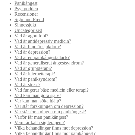
Panikångest
Psykpodden
Recensioner
Sigmund Freud
Sinnessjukt
Uncategorized
Vad är agorafobi?
Vad är antidepressiv medicin?
Vad är bipolär sjukdom?
Vad är depression?
Vad är en panikångestattack?
Vad är generaliserat ångestsyndrom?
Vad är gruppterapi?
Vad är internetterapi?
Vad är paniksyndrom?
Vad är stress?
Vad fungerar bäst: medicin eller terapi?
Vad kan man göra själv?
Var kan man söka hjälp?
Var står forskningen om depression?
Var står forskningen om panikångest?
Varför får man panikångest?
Vem får kalla sig terapeut?
Vilka behandlingar finns mot depression?
Vilka behandlingar finns mot panikångest?