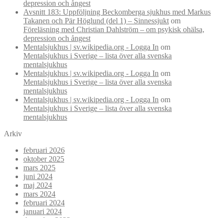
depression och ångest
Avsnitt 183: Uppföljning Beckomberga sjukhus med Markus
Takanen och Pär Höglund (del 1) – Sinnessjukt
om
Föreläsning med Christian Dahlström – om psykisk ohälsa,
depression och ångest
Mentalsjukhus | sv.wikipedia.org - Logga In
om
Mentalsjukhus i Sverige – lista över alla svenska
mentalsjukhus
Mentalsjukhus | sv.wikipedia.org - Logga In
om
Mentalsjukhus i Sverige – lista över alla svenska
mentalsjukhus
Mentalsjukhus | sv.wikipedia.org - Logga In
om
Mentalsjukhus i Sverige – lista över alla svenska
mentalsjukhus
Arkiv
februari 2026
oktober 2025
mars 2025
juni 2024
maj 2024
mars 2024
februari 2024
januari 2024