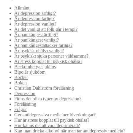
Allmänt
Är depression ärftligt?
Är depression farligt?
Är depression vanligt?
Är det vanligt att folk går i terapi?
Är panikångest ärftligt?
Är panikångest vanligt?
Är panikångestattacker farliga?
Är psykisk ohälsa vanligt?
Är psykiskt sjuka personer våldsamma?
Är stress kopplat till psykisk ohälsa?
Beckomberga sjukhus
Bipolär sjukdom
Böcker
Boken
Christian Dahlström föreläsning
Depression
Finns det olika typer av depression?
Föreläsning
Frågor
Ger antidepressiva mediciner biverkningar?
Hur är stress kopplat till psykisk ohälsa?
Hur känns det att vara deprimerad?
Kan man dricka alkohol när man tar antidepressiv medicin?