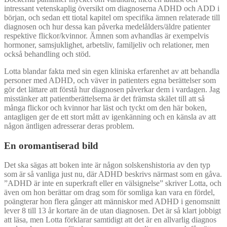
intressant vetenskaplig översikt om diagnoserna ADHD och ADD i
början, och sedan ett tiotal kapitel om specifika ämnen relaterade till
diagnosen och hur dessa kan påverka medelålders/äldre patienter
respektive flickor/kvinnor. Ämnen som avhandlas är exempelvis
hormoner, samsjuklighet, arbetsliv, familjeliv och relationer, men
också behandling och stöd.
Lotta blandar fakta med sin egen kliniska erfarenhet av att behandla
personer med ADHD, och väver in patienters egna berättelser som
gör det lättare att förstå hur diagnosen påverkar dem i vardagen. Jag
misstänker att patientberättelserna är det främsta skälet till att så
många flickor och kvinnor har läst och tyckt om den här boken,
antagligen ger de ett stort mått av igenkänning och en känsla av att
någon äntligen adresserar deras problem.
En oromantiserad bild
Det ska sägas att boken inte är någon solskenshistoria av den typ
som är så vanliga just nu, där ADHD beskrivs närmast som en gåva.
”ADHD är inte en superkraft eller en välsignelse” skriver Lotta, och
även om hon berättar om drag som för somliga kan vara en fördel,
poängterar hon flera gånger att människor med ADHD i genomsnitt
lever 8 till 13 år kortare än de utan diagnosen. Det är så klart jobbigt
att läsa, men Lotta förklarar samtidigt att det är en allvarlig diagnos