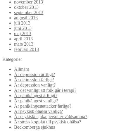
november 2013
oktober 2013
september 2013
augusti 2013
juli 2013
juni 2013
maj 2013
april 2013
mars 2013
februari 2013
Kategorier
Allmänt
Är depression ärftligt?
Är depression farligt?
Är depression vanligt?
Är det vanligt att folk går i terapi?
Är panikångest ärftligt?
Är panikångest vanligt?
Är panikångestattacker farliga?
Är psykisk ohälsa vanligt?
Är psykiskt sjuka personer våldsamma?
Är stress kopplat till psykisk ohälsa?
Beckomberga sjukhus