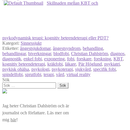
Skillnaden mellan KBT och
psykodynamisk terapi: kognitiv beteendeterapi eller PDT?
Kategori:
Sinnessjukt
Etiketter:
ångestsjukdomar
,
ångestsyndrom
,
behandling
,
behandlingar
,
biverkningar
,
blodfobi
,
Christian Dahlström
,
diagnos
,
diagnostik
,
enkel fobi
,
exponering
,
fobi
,
forskare
,
forskning
,
KBT
,
kognitiv beteendeterapi
,
kräkfobi
,
läkare
,
Pär Höglund
,
psykiatri
,
psykisk ohälsa
,
psykologi
,
psykoterapi
,
sjukvård
,
specifik fobi
,
spindelfobi
,
sprutfobi
,
terapi
,
vård
,
virtual reality
Sök
Sök
efter:
Jag heter Christian Dahlström och är
journalist och författare. Läs mer om
mig
här
!