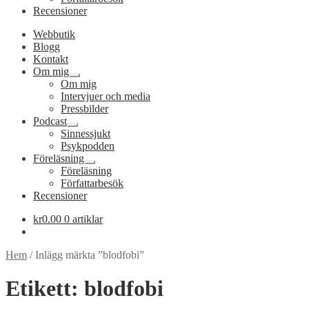
Recensioner
Webbutik
Blogg
Kontakt
Om mig
Expandera
Om mig
undermeny
Intervjuer och media
Pressbilder
Podcast
Expandera
Sinnessjukt
undermeny
Psykpodden
Föreläsning
Expandera
Föreläsning
undermeny
Författarbesök
Recensioner
kr
0.00
0 artiklar
Hem
/
Inlägg märkta ”blodfobi”
Etikett:
blodfobi