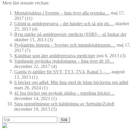
Mest läst senaste veckan:
Mentalsjukhus i Sverige – lista över alla svenska…
maj 17,
2017
(11)
Glömt ta antidepressiva – det händer och så gör du…
oktober
25, 2013
(4)
Byta märke på antidepressiv medicin (SSRI) – så funkar det
oktober 15, 2013
(3)
Psykiatrins historia – Sverige och mentalsjukhusens…
maj 17,
2017
(7)
Kändisar som äter antidepressiva mediciner
juni 6, 2013
(3)
Vanligaste psykiska sjukdomarna – lista över de 10…
december 22, 2017
(4)
Gamla tv-tablåer för SVT, TV3, TV4, Kanal 5 –…
augusti
13, 2013
(1)
6 böcker om adhd: Min lista med de bästa böckerna om adhd
mars 26, 2024
(1)
41 bra böcker om psykisk ohälsa – topplista böcker…
december 14, 2021
(1)
Sura uppstötningar och halsbränna av Sertralin/Zoloft
december 19, 2013
(5)
Sök
efter: