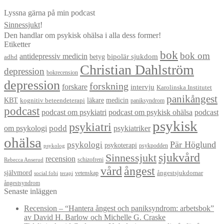
Lyssna gärna på min podcast
Sinnessjukt
!
Den handlar om psykisk ohälsa i alla dess former!
Etiketter
bok
bok om
antidepressiv medicin
betyg
bipolär sjukdom
adhd
Christian Dahlström
depression
bokrecension
depression
forskning
forskare
intervju
Karolinska Institutet
panikångest
KBT
läkare
medicin
kognitiv beteendeterapi
paniksyndrom
podcast
podcast om psykiatri
podcast om psykisk ohälsa
podcast
psykisk
psykiatri
om psykologi
podd
psykiatriker
ohälsa
Pär Höglund
psykologi
psykoterapi
psykpodden
psykolog
sjukvård
Sinnessjukt
recension
schizofreni
Rebecca Anserud
vård
ångest
självmord
ångestsjukdomar
vetenskap
social fobi
terapi
ångestsyndrom
Senaste inläggen
Recension – “Hantera ångest och paniksyndrom: arbetsbok”
av David H. Barlow och Michelle G. Craske