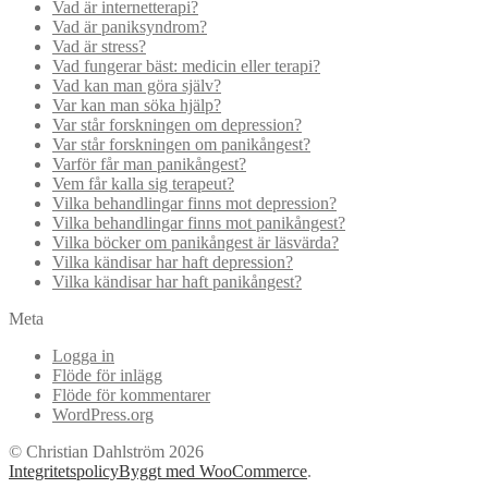
Vad är internetterapi?
Vad är paniksyndrom?
Vad är stress?
Vad fungerar bäst: medicin eller terapi?
Vad kan man göra själv?
Var kan man söka hjälp?
Var står forskningen om depression?
Var står forskningen om panikångest?
Varför får man panikångest?
Vem får kalla sig terapeut?
Vilka behandlingar finns mot depression?
Vilka behandlingar finns mot panikångest?
Vilka böcker om panikångest är läsvärda?
Vilka kändisar har haft depression?
Vilka kändisar har haft panikångest?
Meta
Logga in
Flöde för inlägg
Flöde för kommentarer
WordPress.org
© Christian Dahlström 2026
Integritetspolicy
Byggt med WooCommerce
.