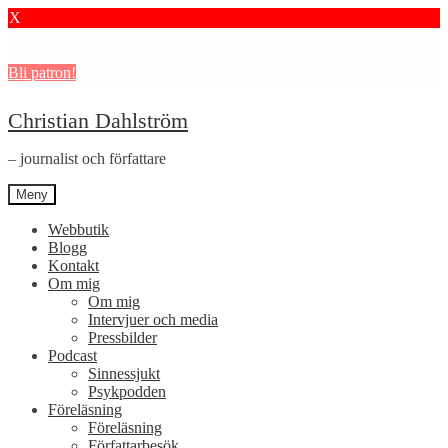
X
Stötta mitt journalistiska arbete i psykiatrin och få granskningar och
dokumentärer.
Bli patron!
Hoppa
Hoppa
Christian Dahlström
till
till
navigering
innehåll
– journalist och författare
Meny
Webbutik
Blogg
Kontakt
Om mig
Om mig
Intervjuer och media
Pressbilder
Podcast
Sinnessjukt
Psykpodden
Föreläsning
Föreläsning
Författarbesök