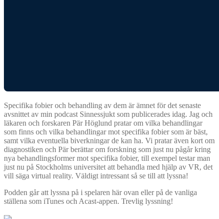
Specifika fobier och behandling av dem är ämnet för det senaste
avsnittet av min podcast Sinnessjukt som publicerades idag. Jag och
läkaren och forskaren Pär Höglund pratar om vilka behandlingar
som finns och vilka behandlingar mot specifika fobier som är bäst,
samt vilka eventuella biverkningar de kan ha. Vi pratar även kort om
diagnostiken och Pär berättar om forskning som just nu pågår kring
nya behandlingsformer mot specifika fobier, till exempel testar man
just nu på Stockholms universitet att behandla med hjälp av VR, det
vill säga virtual reality. Väldigt intressant så se till att lyssna!
Podden går att lyssna på i spelaren här ovan eller på de vanliga
ställena som iTunes och Acast-appen. Trevlig lyssning!