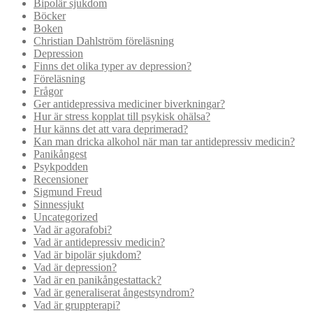
Bipolär sjukdom
Böcker
Boken
Christian Dahlström föreläsning
Depression
Finns det olika typer av depression?
Föreläsning
Frågor
Ger antidepressiva mediciner biverkningar?
Hur är stress kopplat till psykisk ohälsa?
Hur känns det att vara deprimerad?
Kan man dricka alkohol när man tar antidepressiv medicin?
Panikångest
Psykpodden
Recensioner
Sigmund Freud
Sinnessjukt
Uncategorized
Vad är agorafobi?
Vad är antidepressiv medicin?
Vad är bipolär sjukdom?
Vad är depression?
Vad är en panikångestattack?
Vad är generaliserat ångestsyndrom?
Vad är gruppterapi?