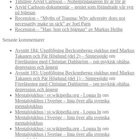
Tidslinje Arvid Carlsson – Nobelpristagarens liv år för år
Arvid Carlsson-dokumentär – geniet som förändrade vår syn
på hjärnan
Recension – “Myths of Trauma: Why adversity does not
necessarily make us sick” av Joel Paris
Recension – ”Han, hon och hjärnan” av Markus Heilig
Senaste kommentarer
Avsnitt 184: Uppföljning Beckomberga sjukhus med Markus
Takanen och Pär Höglund (del 2) – Sinnessjukt
om
Föreläsning med Christian Dahlström – om psykisk ohälsa,
depression och ångest
Avsnitt 183: Uppföljning Beckomberga sjukhus med Markus
Takanen och Pär Höglund (del 1) – Sinnessjukt
om
Föreläsning med Christian Dahlström – om psykisk ohälsa,
depression och ångest
Mentalsjukhus | sv.wikipedia.org - Logga In
om
Mentalsjukhus i Sverige – lista över alla svenska
mentalsjukhus
Mentalsjukhus | sv.wikipedia.org - Logga In
om
Mentalsjukhus i Sverige – lista över alla svenska
mentalsjukhus
Mentalsjukhus | sv.wikipedia.org - Logga In
om
Mentalsjukhus i Sverige – lista över alla svenska