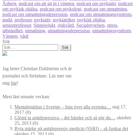
Åsberg
,
podcast om att gå in i väggen
,
podcast om psykiatri
,
podcast
om psykisk ohälsa
,
podcast om psykologi
,
podcast om utmattning
,
podcast om utmattningsdepression
,
podcast om utmattningssyndrom
,
podd
,
professor
,
psykiatri
,
psykiatriker
,
psykisk ohälsa
,
seniorprofessor
,
Sinnessjukt
,
sjukvård
,
Socialstyrelsen
,
stress
,
utbrändhet
,
utmattning
,
utmattningsdepression
,
utmattningssyndrom
,
Väggen
,
vård
Sök
Sök
efter:
Jag heter Christian Dahlström och är
journalist och författare. Läs mer om
mig
här
!
Mest läst senaste veckan:
Mentalsjukhus i Sverige – lista över alla svenska…
maj 17,
2017
(0)
Glömt ta antidepressiva – det händer och så gör du…
oktober
25, 2013
(0)
Byta märke på antidepressiv medicin (SSRI) – så funkar det
oktober 15, 2013
(0)