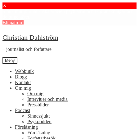
X
Stötta mitt journalistiska arbete i psykiatrin och få granskningar och
dokumentärer.
Bli patron!
Hoppa
Hoppa
Christian Dahlström
till
till
navigering
innehåll
– journalist och författare
Meny
Webbutik
Blogg
Kontakt
Om mig
Om mig
Intervjuer och media
Pressbilder
Podcast
Sinnessjukt
Psykpodden
Föreläsning
Föreläsning
Författarbesök