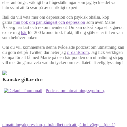
eller anhöriga, väldigt bra frågeställningar som jag tyckte det var
intressant att få svar på av en riktigt expert.
Ifall du vill veta mer om depression och psykisk ohälsa, köp
gärna
min bok om panikångest och depression
som även Marie
Åsberg har läst och rekommenderar! Du kan också köpa ett signerat
ex av mig
här
för 200 kronor inkl. frakt, till dig själv eller till en vän
som behöver boken.
Om du vill kommentera denna tvådelade podcast om utmattning kan
du göra det på Twitter, där heter jag
c_dahlstrom
. Jag fick verkligen
kämpa för att få med Marie på den här podden om utmattning så jag
vill mer än gärna veta vad du tycker om resultatet! Trevlig lyssning!
Kanske gillar du:
Podcast om utmattningssyndrom,
utmattningsdepression, utbrändhet och att gå in i väggen (del 1)