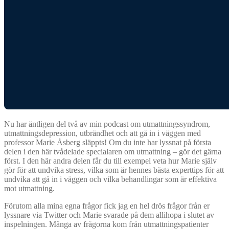
Nu har äntligen del två av min podcast om utmattningssyndrom,
utmattningsdepression, utbrändhet och att gå in i väggen med
professor Marie Åsberg släppts! Om du inte har lyssnat på första
delen i den här tvådelade specialaren om utmattning – gör det gärna
först. I den här andra delen får du till exempel veta hur Marie själv
gör för att undvika stress, vilka som är hennes bästa experttips för att
undvika att gå in i väggen och vilka behandlingar som är effektiva
mot utmattning.
Förutom alla mina egna frågor fick jag en hel drös frågor från er
lyssnare via Twitter och Marie svarade på dem allihopa i slutet av
inspelningen. Många av frågorna kom från utmattningspatienter