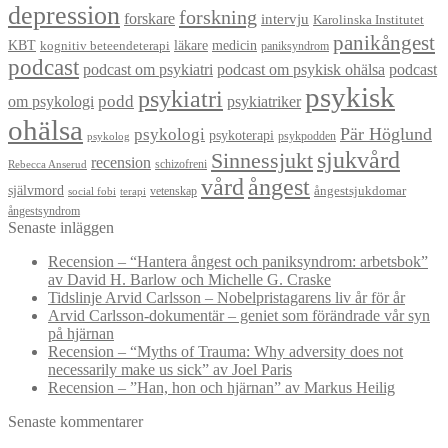
depression
forskning
forskare
intervju
Karolinska Institutet
panikångest
KBT
läkare
medicin
kognitiv beteendeterapi
paniksyndrom
podcast
podcast om psykiatri
podcast om psykisk ohälsa
podcast
psykisk
psykiatri
om psykologi
podd
psykiatriker
ohälsa
Pär Höglund
psykologi
psykoterapi
psykpodden
psykolog
sjukvård
Sinnessjukt
recension
schizofreni
Rebecca Anserud
vård
ångest
självmord
ångestsjukdomar
vetenskap
social fobi
terapi
ångestsyndrom
Senaste inläggen
Recension – “Hantera ångest och paniksyndrom: arbetsbok”
av David H. Barlow och Michelle G. Craske
Tidslinje Arvid Carlsson – Nobelpristagarens liv år för år
Arvid Carlsson-dokumentär – geniet som förändrade vår syn
på hjärnan
Recension – “Myths of Trauma: Why adversity does not
necessarily make us sick” av Joel Paris
Recension – ”Han, hon och hjärnan” av Markus Heilig
Senaste kommentarer