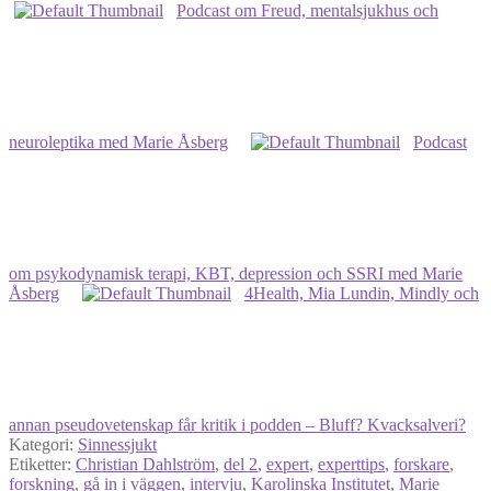
Podcast om Freud, mentalsjukhus och
neuroleptika med Marie Åsberg
Podcast
om psykodynamisk terapi, KBT, depression och SSRI med Marie
Åsberg
4Health, Mia Lundin, Mindly och
annan pseudovetenskap får kritik i podden – Bluff? Kvacksalveri?
Kategori:
Sinnessjukt
Etiketter:
Christian Dahlström
,
del 2
,
expert
,
experttips
,
forskare
,
forskning
,
gå in i väggen
,
intervju
,
Karolinska Institutet
,
Marie