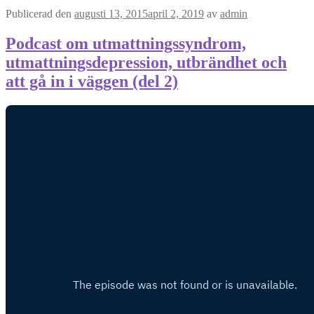
Publicerad den
augusti 13, 2015
april 2, 2019
av
admin
Podcast om utmattningssyndrom,
utmattningsdepression, utbrändhet och
att gå in i väggen (del 2)