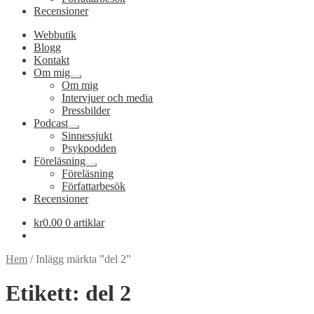
Recensioner
Webbutik
Blogg
Kontakt
Om mig
Expandera
Om mig
undermeny
Intervjuer och media
Pressbilder
Podcast
Expandera
Sinnessjukt
undermeny
Psykpodden
Föreläsning
Expandera
Föreläsning
undermeny
Författarbesök
Recensioner
kr
0.00
0 artiklar
Hem
/
Inlägg märkta ”del 2”
Etikett:
del 2