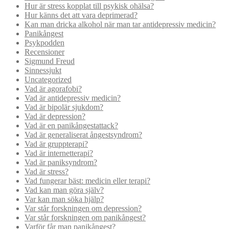
Hur är stress kopplat till psykisk ohälsa?
Hur känns det att vara deprimerad?
Kan man dricka alkohol när man tar antidepressiv medicin?
Panikångest
Psykpodden
Recensioner
Sigmund Freud
Sinnessjukt
Uncategorized
Vad är agorafobi?
Vad är antidepressiv medicin?
Vad är bipolär sjukdom?
Vad är depression?
Vad är en panikångestattack?
Vad är generaliserat ångestsyndrom?
Vad är gruppterapi?
Vad är internetterapi?
Vad är paniksyndrom?
Vad är stress?
Vad fungerar bäst: medicin eller terapi?
Vad kan man göra själv?
Var kan man söka hjälp?
Var står forskningen om depression?
Var står forskningen om panikångest?
Varför får man panikångest?