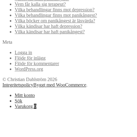
Vem får kalla sig terapeut?
Vilka behandlingar finns mot depression?
Vilka behandlingar finns mot panikångest?
Vilka böcker om panikångest är läsvärda?
Vilka kändisar har haft depression?
Vilka kändisar har haft panikångest?
Meta
Logga in
Flöde för inlägg
Flöde för kommentarer
WordPress.org
© Christian Dahlström 2026
Integritetspolicy
Byggt med WooCommerce
.
Mitt konto
Sök
Varukorg
0