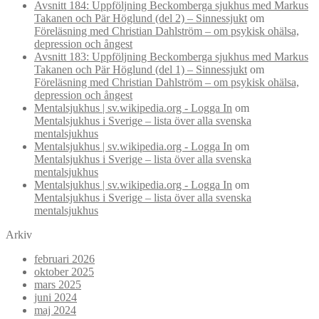
Avsnitt 184: Uppföljning Beckomberga sjukhus med Markus
Takanen och Pär Höglund (del 2) – Sinnessjukt
om
Föreläsning med Christian Dahlström – om psykisk ohälsa,
depression och ångest
Avsnitt 183: Uppföljning Beckomberga sjukhus med Markus
Takanen och Pär Höglund (del 1) – Sinnessjukt
om
Föreläsning med Christian Dahlström – om psykisk ohälsa,
depression och ångest
Mentalsjukhus | sv.wikipedia.org - Logga In
om
Mentalsjukhus i Sverige – lista över alla svenska
mentalsjukhus
Mentalsjukhus | sv.wikipedia.org - Logga In
om
Mentalsjukhus i Sverige – lista över alla svenska
mentalsjukhus
Mentalsjukhus | sv.wikipedia.org - Logga In
om
Mentalsjukhus i Sverige – lista över alla svenska
mentalsjukhus
Arkiv
februari 2026
oktober 2025
mars 2025
juni 2024
maj 2024