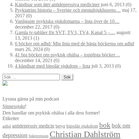
Kändisar som äter antidepressiva mediciner
juni 6, 2013
(0)
Psykiatrins historia – Sverige och mentalsjukhusens…
maj 17,
2017
(0)
Vanligaste psykiska sjukdomarna – lista över de 10…
december 22, 2017
(0)
Gamla tv-tablåer för SVT, TV3, TV4, Kanal 5 –…
augusti
13, 2013
(1)
6 böcker om adhd: Min lista med de bästa böckerna om adhd
mars 26, 2024
(0)
41 bra böcker om psykisk ohälsa – topplista böcker…
december 14, 2021
(0)
4 kändisar med bipolär sjukdom – lista
juli 3, 2013
(0)
Sök
efter:
Lyssna gärna på min podcast
Sinnessjukt
!
Den handlar om psykisk ohälsa i alla dess former!
Etiketter
bok
bok om
antidepressiv medicin
betyg
bipolär sjukdom
adhd
Christian Dahlström
depression
bokrecension