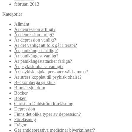
februari 2013
Kategorier
Allmänt
Är depression ärftligt?
Är depression farligt?
Är depression vanligt?
Är det vanligt att folk går i terapi?
Är panikångest ärftligt?
Är panikångest vanligt?
Är panikångestattacker farliga?
Är psykisk ohälsa vanligt?
Är psykiskt sjuka personer våldsamma?
Är stress kopplat till psykisk ohälsa?
Beckomberga sjukhus
Bipolär sjukdom
Böcker
Boken
Christian Dahlström föreläsning
Depression
Finns det olika typer av depression?
Föreläsning
Frågor
Ger antidepressiva mediciner biverkningar?