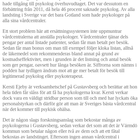
hade tillgång till psykolog överhuvudtaget. Det var dessutom en
förbättring från 2011, då hela 46 procent saknade psykolog. Av alla
landsting i Sverige var det bara Gotland som hade psykologer på
alla sina vårdcentraler.
Ett stort problem här att ersättningssystemen inte uppmuntrar
vårdcentralerna att anställa psykologer. Vårdcentraler tjänar dels
pengar per antal listade patienter, sedan får man betalt per besök.
Sedan får man bonus om man till exempel följer kloka listan, alltså
de läkemedel som rekommenderas bland annat på grund av
kostnadseffektivitet, men i grunden är det listning och antal besök
som ger pengar, oavsett hur långa besöken är. Siffrorna som nämns i
podden har tydligen ändrats mot att ge mer betalt för besök till
legitimerad psykolog eller psykoterapeut.
Kersti Ejeby är verksamhetschef på Gustavsberg och berättar att hon
hela tiden får slåss för att få ha psykologerna kvar. Kersti verkar
dock vara en väldigt stridbar person som till och med har lyckats öka
personalstyrkan och därför gör att man är Sveriges bästa vårdcentral
när det kommer till psykisk ohälsa.
Det är någon slags forskningsanslag som bekostar många av
psykologerna i Gustavsberg, sedan verkar det som att det är Värmdö
kommun som betalar någon eller två av dem och att ett fåtal
bekostas av landstinget. Eftersom ingen annan vårdcentral i