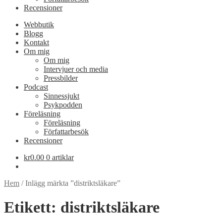
Recensioner
Webbutik
Blogg
Kontakt
Om mig
Om mig
Intervjuer och media
Pressbilder
Podcast
Sinnessjukt
Psykpodden
Föreläsning
Föreläsning
Författarbesök
Recensioner
kr
0.00
0 artiklar
Hem
/
Inlägg märkta ”distriktsläkare”
Etikett:
distriktsläkare