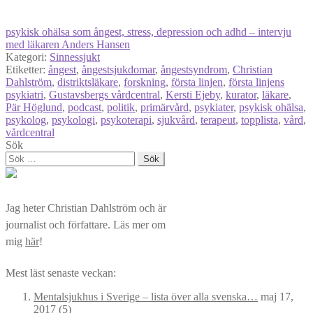
psykisk ohälsa som ångest, stress, depression och adhd – intervju
med läkaren Anders Hansen
Kategori:
Sinnessjukt
Etiketter:
ångest
,
ångestsjukdomar
,
ångestsyndrom
,
Christian
Dahlström
,
distriktsläkare
,
forskning
,
första linjen
,
första linjens
psykiatri
,
Gustavsbergs vårdcentral
,
Kersti Ejeby
,
kurator
,
läkare
,
Pär Höglund
,
podcast
,
politik
,
primärvård
,
psykiater
,
psykisk ohälsa
,
psykolog
,
psykologi
,
psykoterapi
,
sjukvård
,
terapeut
,
topplista
,
vård
,
vårdcentral
Sök
Sök
efter:
Jag heter Christian Dahlström och är
journalist och författare. Läs mer om
mig
här
!
Mest läst senaste veckan:
Mentalsjukhus i Sverige – lista över alla svenska…
maj 17,
2017
(5)