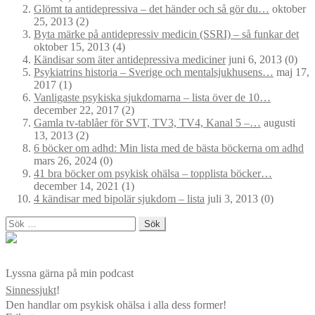
Glömt ta antidepressiva – det händer och så gör du…
oktober
25, 2013
(2)
Byta märke på antidepressiv medicin (SSRI) – så funkar det
oktober 15, 2013
(4)
Kändisar som äter antidepressiva mediciner
juni 6, 2013
(0)
Psykiatrins historia – Sverige och mentalsjukhusens…
maj 17,
2017
(1)
Vanligaste psykiska sjukdomarna – lista över de 10…
december 22, 2017
(2)
Gamla tv-tablåer för SVT, TV3, TV4, Kanal 5 –…
augusti
13, 2013
(2)
6 böcker om adhd: Min lista med de bästa böckerna om adhd
mars 26, 2024
(0)
41 bra böcker om psykisk ohälsa – topplista böcker…
december 14, 2021
(1)
4 kändisar med bipolär sjukdom – lista
juli 3, 2013
(0)
Sök
efter:
Lyssna gärna på min podcast
Sinnessjukt
!
Den handlar om psykisk ohälsa i alla dess former!