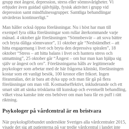
grupp mot ångest, depression, stress eller sömnsvårigheter. Vi
erbjuder även guidad självhjälp, fysisk aktivitet i grupp vid
depression samt mindfulnessgrupper. Samtliga behandlingar
utvärderas kontinuerligt.”
Man håller också öppna föreläsningar. Nu i höst har man till
exempel fyra olika föreläsningar som rullar återkommande varje
månad. 4 oktober går föreläsningen “Sömnbesvär – att sova bättre
och bryta dåliga sömnvanor”, 11 oktober går “Nedstämdhet – att
hitta engagemang i livet och bryta den depressiva spiralen”, 18
oktober “Stress – att hitta balans i livet och hantera stress och
utmattning”, 25 oktober går “Ångest – om hur man kan hjälpa sig
själv ur ångest och oro”. Föreläsningarna hålls av legitimerade
psykologer som arbetar med de här frågorna kliniskt, föreläsningen
kostar som ett vanligt besök, 100 kronor eller frikort. Ingen
föranmälan, det är bara att dyka upp och man får gå på flera
föreläsningar om man vill. Kostnadseffektivt, inkluderande och ett
smart sätt att sänka trösklarna till kunskap och eventuellt behandling,
vilket vissa kanske inte ens behöver om man bara får en puff i rätt
riktning.
Psykologer på vårdcentral är en bristvara
När psykologförbundet undersökte Sveriges alla vårdcentraler 2015,
visade det sig att patienterna på var tredje vårdcentral i landet inte