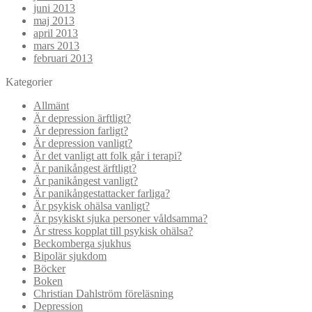
juni 2013
maj 2013
april 2013
mars 2013
februari 2013
Kategorier
Allmänt
Är depression ärftligt?
Är depression farligt?
Är depression vanligt?
Är det vanligt att folk går i terapi?
Är panikångest ärftligt?
Är panikångest vanligt?
Är panikångestattacker farliga?
Är psykisk ohälsa vanligt?
Är psykiskt sjuka personer våldsamma?
Är stress kopplat till psykisk ohälsa?
Beckomberga sjukhus
Bipolär sjukdom
Böcker
Boken
Christian Dahlström föreläsning
Depression