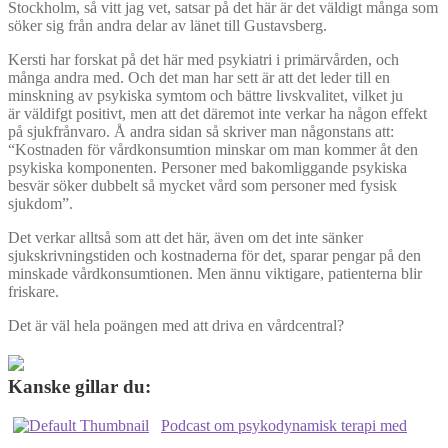
Stockholm, så vitt jag vet, satsar på det här är det väldigt många som
söker sig från andra delar av länet till Gustavsberg.
Kersti har forskat på det här med psykiatri i primärvården, och
många andra med. Och det man har sett är att det leder till en
minskning av psykiska symtom och bättre livskvalitet, vilket ju
är väldifgt positivt, men att det däremot inte verkar ha någon effekt
på sjukfrånvaro. Å andra sidan så skriver man någonstans att:
“Kostnaden för vårdkonsumtion minskar om man kommer åt den
psykiska komponenten. Personer med bakomliggande psykiska
besvär söker dubbelt så mycket vård som personer med fysisk
sjukdom”.
Det verkar alltså som att det här, även om det inte sänker
sjukskrivningstiden och kostnaderna för det, sparar pengar på den
minskade vårdkonsumtionen. Men ännu viktigare, patienterna blir
friskare.
Det är väl hela poängen med att driva en vårdcentral?
Kanske gillar du:
Podcast om psykodynamisk terapi med