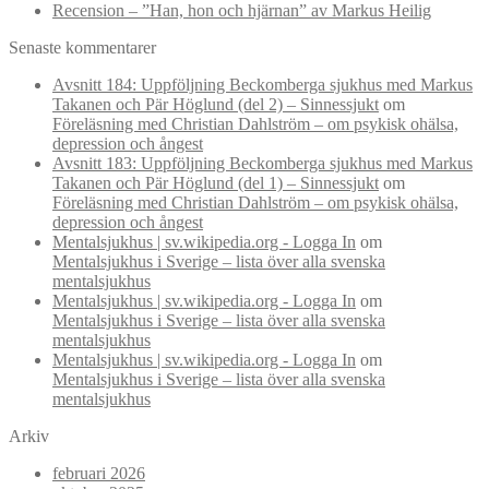
Recension – ”Han, hon och hjärnan” av Markus Heilig
Senaste kommentarer
Avsnitt 184: Uppföljning Beckomberga sjukhus med Markus
Takanen och Pär Höglund (del 2) – Sinnessjukt
om
Föreläsning med Christian Dahlström – om psykisk ohälsa,
depression och ångest
Avsnitt 183: Uppföljning Beckomberga sjukhus med Markus
Takanen och Pär Höglund (del 1) – Sinnessjukt
om
Föreläsning med Christian Dahlström – om psykisk ohälsa,
depression och ångest
Mentalsjukhus | sv.wikipedia.org - Logga In
om
Mentalsjukhus i Sverige – lista över alla svenska
mentalsjukhus
Mentalsjukhus | sv.wikipedia.org - Logga In
om
Mentalsjukhus i Sverige – lista över alla svenska
mentalsjukhus
Mentalsjukhus | sv.wikipedia.org - Logga In
om
Mentalsjukhus i Sverige – lista över alla svenska
mentalsjukhus
Arkiv
februari 2026