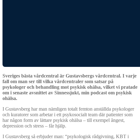
Sveriges bästa vårdcentral är Gustavsbergs vårdcentral. I varje
fall om man ser till vilka vårdcentraler som satsar på
psykologer och behandling mot psykisk ohälsa, vilket vi pratade
om i senaste avsnittet av Sinnessjukt, min podcast om psykisk
ohälsa.
I Gustavsberg har man nämligen totalt femton anställda psykologer
och kuratorer som arbetar i ett psykosocialt team där patienter som
har någon form av lättare psykisk ohälsa – till exempel ångest,
depression och stress – får hjälp.
I Gustavsberg så erbjuder man: “psykologisk rådgivning, KBT i