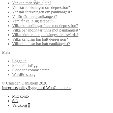
Var kan man söka hjälp?
Var står forskningen om depression?
Var står forskningen om panikångest?
Varför får man panikångest?
Vem får kalla sig terapeut?
Vilka behandlingar finns mot depression?
Vilka behandlingar finns mot panikångest?
Vilka böcker om panikångest är läsvärda?
Vilka kändisar har haft depression?
Vilka kändisar har haft panikångest?
Meta
Logga in
Flöde för inlägg
Flöde för kommentarer
WordPress.org
© Christian Dahlström 2026
Integritetspolicy
Byggt med WooCommerce
.
Mitt konto
Sök
Varukorg
0