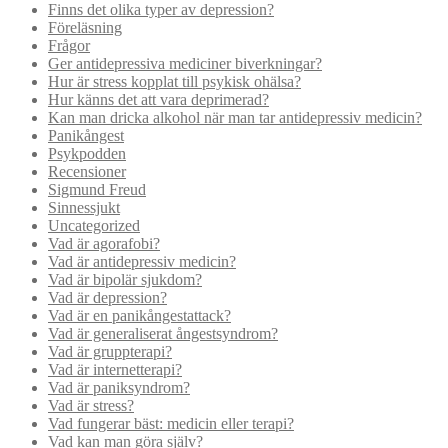
Finns det olika typer av depression?
Föreläsning
Frågor
Ger antidepressiva mediciner biverkningar?
Hur är stress kopplat till psykisk ohälsa?
Hur känns det att vara deprimerad?
Kan man dricka alkohol när man tar antidepressiv medicin?
Panikångest
Psykpodden
Recensioner
Sigmund Freud
Sinnessjukt
Uncategorized
Vad är agorafobi?
Vad är antidepressiv medicin?
Vad är bipolär sjukdom?
Vad är depression?
Vad är en panikångestattack?
Vad är generaliserat ångestsyndrom?
Vad är gruppterapi?
Vad är internetterapi?
Vad är paniksyndrom?
Vad är stress?
Vad fungerar bäst: medicin eller terapi?
Vad kan man göra själv?