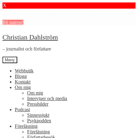
X
Stötta mitt journalistiska arbete i psykiatrin och få granskningar och
dokumentärer.
Bli patron!
Hoppa
Hoppa
Christian Dahlström
till
till
navigering
innehåll
– journalist och författare
Meny
Webbutik
Blogg
Kontakt
Om mig
Om mig
Intervjuer och media
Pressbilder
Podcast
Sinnessjukt
Psykpodden
Föreläsning
Föreläsning
Författarbesök