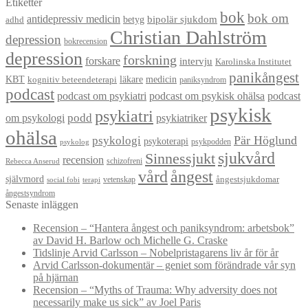
Etiketter
bok
bok om
antidepressiv medicin
betyg
bipolär sjukdom
adhd
Christian Dahlström
depression
bokrecension
depression
forskning
forskare
intervju
Karolinska Institutet
panikångest
KBT
läkare
medicin
kognitiv beteendeterapi
paniksyndrom
podcast
podcast om psykiatri
podcast om psykisk ohälsa
podcast
psykisk
psykiatri
om psykologi
podd
psykiatriker
ohälsa
Pär Höglund
psykologi
psykoterapi
psykpodden
psykolog
sjukvård
Sinnessjukt
recension
schizofreni
Rebecca Anserud
vård
ångest
självmord
ångestsjukdomar
vetenskap
social fobi
terapi
ångestsyndrom
Senaste inläggen
Recension – “Hantera ångest och paniksyndrom: arbetsbok”
av David H. Barlow och Michelle G. Craske
Tidslinje Arvid Carlsson – Nobelpristagarens liv år för år
Arvid Carlsson-dokumentär – geniet som förändrade vår syn
på hjärnan
Recension – “Myths of Trauma: Why adversity does not
necessarily make us sick” av Joel Paris