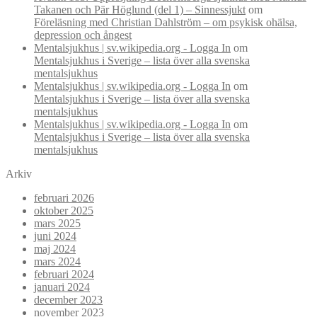
Takanen och Pär Höglund (del 1) – Sinnessjukt
om
Föreläsning med Christian Dahlström – om psykisk ohälsa,
depression och ångest
Mentalsjukhus | sv.wikipedia.org - Logga In
om
Mentalsjukhus i Sverige – lista över alla svenska
mentalsjukhus
Mentalsjukhus | sv.wikipedia.org - Logga In
om
Mentalsjukhus i Sverige – lista över alla svenska
mentalsjukhus
Mentalsjukhus | sv.wikipedia.org - Logga In
om
Mentalsjukhus i Sverige – lista över alla svenska
mentalsjukhus
Arkiv
februari 2026
oktober 2025
mars 2025
juni 2024
maj 2024
mars 2024
februari 2024
januari 2024
december 2023
november 2023