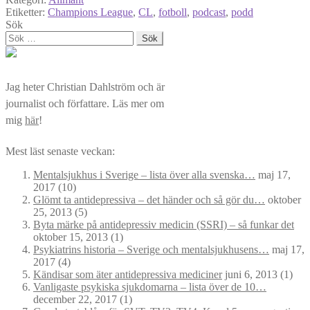
Etiketter:
Champions League
,
CL
,
fotboll
,
podcast
,
podd
Sök
Sök
efter:
Jag heter Christian Dahlström och är
journalist och författare. Läs mer om
mig
här
!
Mest läst senaste veckan:
Mentalsjukhus i Sverige – lista över alla svenska…
maj 17,
2017
(10)
Glömt ta antidepressiva – det händer och så gör du…
oktober
25, 2013
(5)
Byta märke på antidepressiv medicin (SSRI) – så funkar det
oktober 15, 2013
(1)
Psykiatrins historia – Sverige och mentalsjukhusens…
maj 17,
2017
(4)
Kändisar som äter antidepressiva mediciner
juni 6, 2013
(1)
Vanligaste psykiska sjukdomarna – lista över de 10…
december 22, 2017
(1)