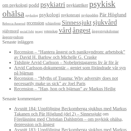
psykisk
psykiatri
om psykologi
podd
psykiatriker
ohälsa
Pär Höglund
psykologi
psykoterapi
psykpodden
psykolog
sjukvård
Sinnessjukt
recension
schizofreni
Rebecca Anserud
vård
ångest
självmord
ångestsjukdomar
vetenskap
social fobi
terapi
ångestsyndrom
Senaste inläggen
Recension – “Hantera ångest och paniksyndrom: arbetsbok”
av David H. Barlow och Michelle G. Craske
Tidslinje Arvid Carlsson – Nobelpristagarens liv år för år
Arvid Carlsson-dokumentär – geniet som förändrade vår syn
på hjärnan
Recension – “Myths of Trauma: Why adversity does not
necessarily make us sick” av Joel Paris
Recension – ”Han, hon och hjärnan” av Markus Heilig
Senaste kommentarer
Avsnitt 184: Uppföljning Beckomberga sjukhus med Markus
Takanen och Pär Höglund (del 2) – Sinnessjukt
om
Föreläsning med Christian Dahlström – om psykisk ohälsa,
depression och ångest
Avsnitt 183: Uppföljning Beckomberga sjukhus med Markus