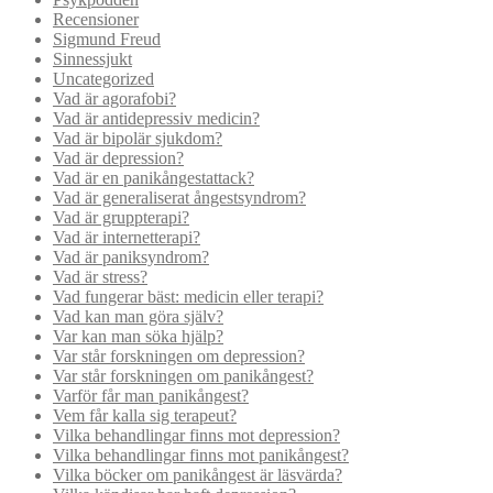
Recensioner
Sigmund Freud
Sinnessjukt
Uncategorized
Vad är agorafobi?
Vad är antidepressiv medicin?
Vad är bipolär sjukdom?
Vad är depression?
Vad är en panikångestattack?
Vad är generaliserat ångestsyndrom?
Vad är gruppterapi?
Vad är internetterapi?
Vad är paniksyndrom?
Vad är stress?
Vad fungerar bäst: medicin eller terapi?
Vad kan man göra själv?
Var kan man söka hjälp?
Var står forskningen om depression?
Var står forskningen om panikångest?
Varför får man panikångest?
Vem får kalla sig terapeut?
Vilka behandlingar finns mot depression?
Vilka behandlingar finns mot panikångest?
Vilka böcker om panikångest är läsvärda?