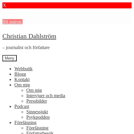
X
Stötta mitt journalistiska arbete i psykiatrin och få granskningar och
dokumentärer.
Bli patron!
Hoppa
Hoppa
Christian Dahlström
till
till
navigering
innehåll
– journalist och författare
Meny
Webbutik
Blogg
Kontakt
Om mig
Om mig
Intervjuer och media
Pressbilder
Podcast
Sinnessjukt
Psykpodden
Föreläsning
Föreläsning
Författarbesök