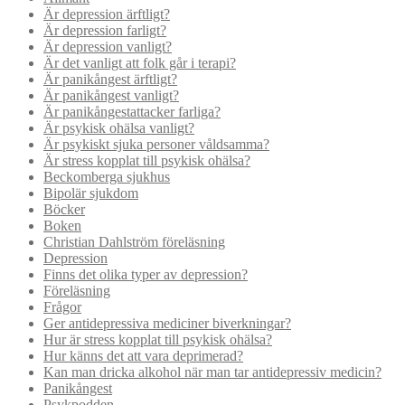
Är depression ärftligt?
Är depression farligt?
Är depression vanligt?
Är det vanligt att folk går i terapi?
Är panikångest ärftligt?
Är panikångest vanligt?
Är panikångestattacker farliga?
Är psykisk ohälsa vanligt?
Är psykiskt sjuka personer våldsamma?
Är stress kopplat till psykisk ohälsa?
Beckomberga sjukhus
Bipolär sjukdom
Böcker
Boken
Christian Dahlström föreläsning
Depression
Finns det olika typer av depression?
Föreläsning
Frågor
Ger antidepressiva mediciner biverkningar?
Hur är stress kopplat till psykisk ohälsa?
Hur känns det att vara deprimerad?
Kan man dricka alkohol när man tar antidepressiv medicin?
Panikångest
Psykpodden