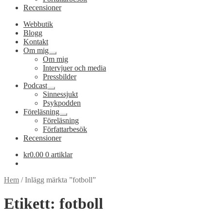
Recensioner
Webbutik
Blogg
Kontakt
Om mig
Expandera
Om mig
undermeny
Intervjuer och media
Pressbilder
Podcast
Expandera
Sinnessjukt
undermeny
Psykpodden
Föreläsning
Expandera
Föreläsning
undermeny
Författarbesök
Recensioner
kr
0.00
0 artiklar
Hem
/
Inlägg märkta ”fotboll”
Etikett:
fotboll