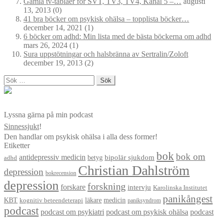
Gamla tv-tablåer för SVT, TV3, TV4, Kanal 5 –…
augusti
13, 2013
(0)
41 bra böcker om psykisk ohälsa – topplista böcker…
december 14, 2021
(1)
6 böcker om adhd: Min lista med de bästa böckerna om adhd
mars 26, 2024
(1)
Sura uppstötningar och halsbränna av Sertralin/Zoloft
december 19, 2013
(2)
Sök
efter:
Lyssna gärna på min podcast
Sinnessjukt
!
Den handlar om psykisk ohälsa i alla dess former!
Etiketter
bok
bok om
antidepressiv medicin
betyg
bipolär sjukdom
adhd
Christian Dahlström
depression
bokrecension
depression
forskning
forskare
intervju
Karolinska Institutet
panikångest
KBT
läkare
medicin
kognitiv beteendeterapi
paniksyndrom
podcast
podcast om psykiatri
podcast om psykisk ohälsa
podcast