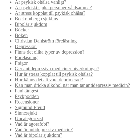
Är psykisk ohälsa vanligt?
Är psykiskt sjuka personer våldsamma?
Är stress kopplat till psykisk ohälsa?
Beckomberga sjukhus
Bipolär sjukdom
Böcker
Boken
Christian Dahlström föreläsning
Depression
Finns det olika typer av depression?
Föreläsning
Frågor
Ger antidepressiva mediciner biverkningar?
Hur är stress kopplat till psykisk ohälsa?
Hur känns det att vara deprimerad?
Kan man dricka alkohol när man tar antidepressiv medicin?
Panikångest
Psykpodden
Recensioner
Sigmund Freud
Sinnessjukt
Uncategorized
Vad är agorafobi?
Vad är antidepressiv medicin?
Vad är bipolär sjukdom?