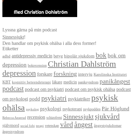
Lyssna gärna på min podcast
Sinnessjukt
!
Den handlar om psykisk ohälsa i alla dess former!
Etiketter
bok
bok om
antidepressiv medicin
betyg
bipolär sjukdom
adhd
Christian Dahlström
depression
bokrecension
depression
forskning
forskare
intervju
Karolinska Institutet
panikångest
KBT
läkare
medicin
kognitiv beteendeterapi
paniksyndrom
podcast
podcast om psykiatri
podcast om psykisk ohälsa
podcast
psykisk
psykiatri
om psykologi
podd
psykiatriker
ohälsa
Pär Höglund
psykologi
psykoterapi
psykpodden
psykolog
sjukvård
Sinnessjukt
recension
schizofreni
Rebecca Anserud
vård
ångest
självmord
ångestsjukdomar
vetenskap
social fobi
terapi
ångestsyndrom