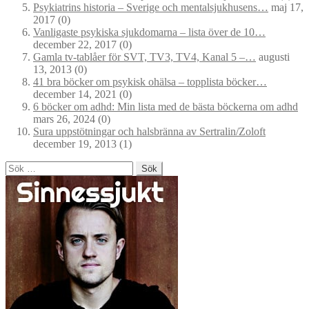
Psykiatrins historia – Sverige och mentalsjukhusens…
maj 17,
2017
(0)
Vanligaste psykiska sjukdomarna – lista över de 10…
december 22, 2017
(0)
Gamla tv-tablåer för SVT, TV3, TV4, Kanal 5 –…
augusti
13, 2013
(0)
41 bra böcker om psykisk ohälsa – topplista böcker…
december 14, 2021
(0)
6 böcker om adhd: Min lista med de bästa böckerna om adhd
mars 26, 2024
(0)
Sura uppstötningar och halsbränna av Sertralin/Zoloft
december 19, 2013
(1)
Sök
efter: