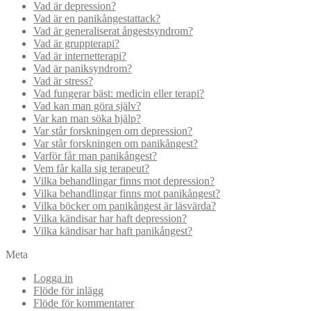
Vad är depression?
Vad är en panikångestattack?
Vad är generaliserat ångestsyndrom?
Vad är gruppterapi?
Vad är internetterapi?
Vad är paniksyndrom?
Vad är stress?
Vad fungerar bäst: medicin eller terapi?
Vad kan man göra själv?
Var kan man söka hjälp?
Var står forskningen om depression?
Var står forskningen om panikångest?
Varför får man panikångest?
Vem får kalla sig terapeut?
Vilka behandlingar finns mot depression?
Vilka behandlingar finns mot panikångest?
Vilka böcker om panikångest är läsvärda?
Vilka kändisar har haft depression?
Vilka kändisar har haft panikångest?
Meta
Logga in
Flöde för inlägg
Flöde för kommentarer