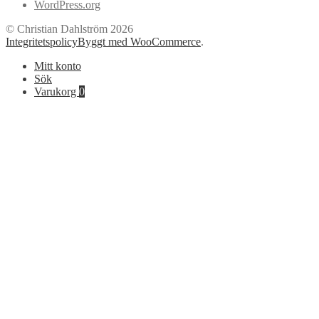
WordPress.org
© Christian Dahlström 2026
Integritetspolicy
Byggt med WooCommerce
.
Mitt konto
Sök
Varukorg
0