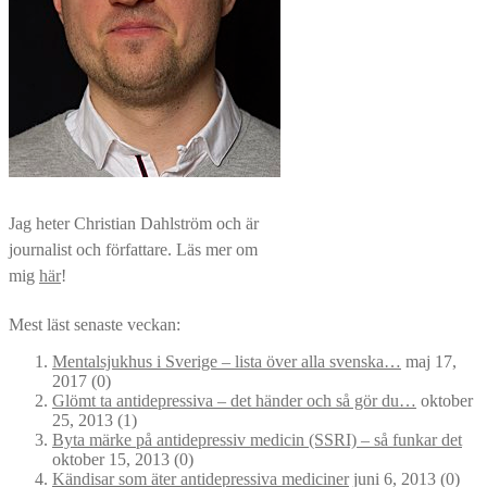
Jag heter Christian Dahlström och är
journalist och författare. Läs mer om
mig
här
!
Mest läst senaste veckan:
Mentalsjukhus i Sverige – lista över alla svenska…
maj 17,
2017
(0)
Glömt ta antidepressiva – det händer och så gör du…
oktober
25, 2013
(1)
Byta märke på antidepressiv medicin (SSRI) – så funkar det
oktober 15, 2013
(0)
Kändisar som äter antidepressiva mediciner
juni 6, 2013
(0)