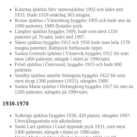
Katarina sjukhus blev sinnessjukhus 1902 och lades ned
1933. Hade 1919 omkring 365 intagna.
Restas sjukhus i Vänersborg byggdes 1905 och hade mer än
1000 patienter, 1989 flyttades psyk.
Långbro sjukhus byggdes 1909, hade som mest 1350
patienter på 70-talet, lades ned 1997.
Säters sjukhus byggdes 1912 och 1956 hade man hela 1578
intagna patienter. Rättspsyk fortfarande öppet.
Sankta Gertruds sjukhus i Västervik byggdes 1912 för som
mest 1400 patienter, stängde i slutet av 1990-talet.
Frösö sjukhus i Östersund, byggdes 1915 och hade 800
patienter.
Sundby sjukhus utanför Strängnäs byggdes 1922 för som
mest drygt 1300 patienter (1955), stängdes 1988.
Sankta Maria sjukhus i Helsingborg byggdes 1927 för mer än
1200 patienter, stängdes på 1990-talet.
1930-1970
Solberga sjukhus byggdes 1930, 420 platser, stängdes 1997.
Utvecklingsstörda och alkoholister.
Sankt Lars sjukhus i Lund öppnade psyk 1931, som mest
1400 patienter, stängde i slutet av 1980-talet.