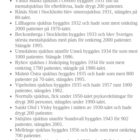
Västra Marks sjukhus i Örebro byggdes 1931 om till
mentalsjukhus för efterblivna, hade drygt 200 patienter.
Rånäs Slott i Stockholm blev sinnessjukhus 1931, stängdes på
80-talet.
Lillhagens sjukhus byggdes 1932 och hade som mest omkring
2000 patienter på 1970-talet.
Beckomberga i Stockholm byggdes 1933 och blev Sveriges
största mentalsjukhus med plats för omkring 2000 patienter.
Stängde 1995.
Umedalens sjukhus utanför Umeå byggdes 1934 för som mest
1000 patienter. Stängde 1986.
Ryhov sjukhus i Jönköping byggdes 1934 för som mest
omkring 1700 patienter, stängde på 1980-talet.
Malmö Östra sjukhus byggdes 1935 och hade som mest 800
patienter på 70-talet, stängdes 1995.
Vipeholms sjukhus byggdes 1935 och hade 1957 runt 1000
patienter, stängdes 1982.
Norrtulls sjukhus, fick under 1950-talet psykavdelningar för
drygt 300 personer, stängdes under 1990-talet.
Sankt Olof i Visby byggdes i mitten av 1930-talet och hade
drygt 200 patienter.
Sidsjöns sjukhus utanför Sundsvall byggdes 1943 för 902
patienter, stängdes 2001.
Mellringe sjukhus byggdes 1956 och hade som mest omkring
700 patienter.