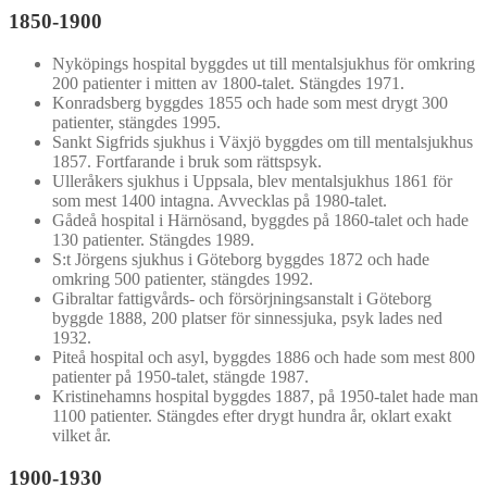
1850-1900
Nyköpings hospital byggdes ut till mentalsjukhus för omkring
200 patienter i mitten av 1800-talet. Stängdes 1971.
Konradsberg byggdes 1855 och hade som mest drygt 300
patienter, stängdes 1995.
Sankt Sigfrids sjukhus i Växjö byggdes om till mentalsjukhus
1857. Fortfarande i bruk som rättspsyk.
Ulleråkers sjukhus i Uppsala, blev mentalsjukhus 1861 för
som mest 1400 intagna. Avvecklas på 1980-talet.
Gådeå hospital i Härnösand, byggdes på 1860-talet och hade
130 patienter. Stängdes 1989.
S:t Jörgens sjukhus i Göteborg byggdes 1872 och hade
omkring 500 patienter, stängdes 1992.
Gibraltar fattigvårds- och försörjningsanstalt i Göteborg
byggde 1888, 200 platser för sinnessjuka, psyk lades ned
1932.
Piteå hospital och asyl, byggdes 1886 och hade som mest 800
patienter på 1950-talet, stängde 1987.
Kristinehamns hospital byggdes 1887, på 1950-talet hade man
1100 patienter. Stängdes efter drygt hundra år, oklart exakt
vilket år.
1900-1930