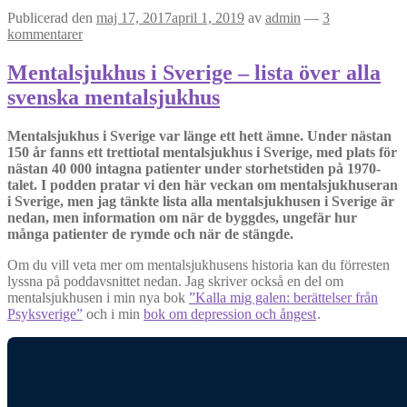
Publicerad den
maj 17, 2017
april 1, 2019
av
admin
—
3
kommentarer
Mentalsjukhus i Sverige – lista över alla
svenska mentalsjukhus
Mentalsjukhus i Sverige var länge ett hett ämne. Under nästan
150 år fanns ett trettiotal mentalsjukhus i Sverige, med plats för
nästan 40 000 intagna patienter under storhetstiden på 1970-
talet. I podden pratar vi den här veckan om mentalsjukhuseran
i Sverige, men jag tänkte lista alla mentalsjukhusen i Sverige är
nedan, men information om när de byggdes, ungefär hur
många patienter de rymde och när de stängde.
Om du vill veta mer om mentalsjukhusens historia kan du förresten
lyssna på poddavsnittet nedan. Jag skriver också en del om
mentalsjukhusen i min nya bok
”Kalla mig galen: berättelser från
Psyksverige”
och i min
bok om depression och ångest
.