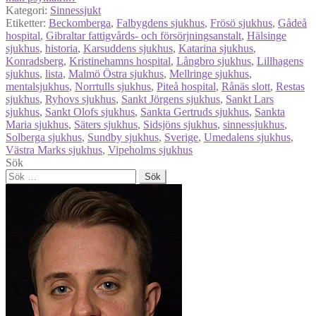
Kategori:
Sinnessjukt
Etiketter:
Beckomberga
,
Falbygdens sjukhus
,
Frösö sjukhus
,
Gådeå
hospital
,
Gibraltar fattigvårds- och försörjningsanstalt
,
Hälsinge
sjukhus
,
historia
,
Karsuddens sjukhus
,
Katarina sjukhus
,
Konradsberg
,
Kristinehamns hospital
,
Långbro sjukhus
,
Lillhagens
sjukhus
,
lista
,
Malmö Östra sjukhus
,
Mellringe sjukhus
,
mentalsjukhus
,
Norrtulls sjukhus
,
Piteå hospital
,
Rånäs slott
,
Restas
sjukhus
,
Ryhovs sjukhus
,
Sankt Jörgens sjukhus
,
Sankt Lars
sjukhus
,
Sankt Olofs sjukhus
,
Sankta Gertruds sjukhus
,
Sankta
Maria sjukhus
,
Säters sjukhus
,
Sidsjöns sjukhus
,
sinnessjukhus
,
Solberga sjukhus
,
Sundby sjukhus
,
Sverige
,
Umedalens sjukhus
,
Västra Marks sjukhus
,
Vipeholms sjukhus
Sök
Sök
efter: