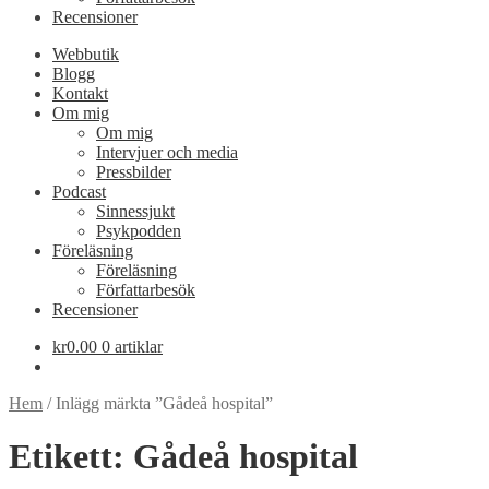
Recensioner
Webbutik
Blogg
Kontakt
Om mig
Om mig
Intervjuer och media
Pressbilder
Podcast
Sinnessjukt
Psykpodden
Föreläsning
Föreläsning
Författarbesök
Recensioner
kr
0.00
0 artiklar
Hem
/
Inlägg märkta ”Gådeå hospital”
Etikett:
Gådeå hospital