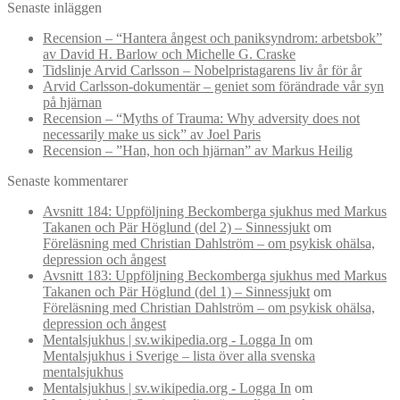
Senaste inläggen
Recension – “Hantera ångest och paniksyndrom: arbetsbok”
av David H. Barlow och Michelle G. Craske
Tidslinje Arvid Carlsson – Nobelpristagarens liv år för år
Arvid Carlsson-dokumentär – geniet som förändrade vår syn
på hjärnan
Recension – “Myths of Trauma: Why adversity does not
necessarily make us sick” av Joel Paris
Recension – ”Han, hon och hjärnan” av Markus Heilig
Senaste kommentarer
Avsnitt 184: Uppföljning Beckomberga sjukhus med Markus
Takanen och Pär Höglund (del 2) – Sinnessjukt
om
Föreläsning med Christian Dahlström – om psykisk ohälsa,
depression och ångest
Avsnitt 183: Uppföljning Beckomberga sjukhus med Markus
Takanen och Pär Höglund (del 1) – Sinnessjukt
om
Föreläsning med Christian Dahlström – om psykisk ohälsa,
depression och ångest
Mentalsjukhus | sv.wikipedia.org - Logga In
om
Mentalsjukhus i Sverige – lista över alla svenska
mentalsjukhus
Mentalsjukhus | sv.wikipedia.org - Logga In
om