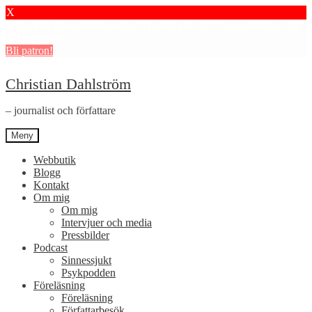
X
Stötta mitt journalistiska arbete i psykiatrin och få granskningar och
dokumentärer.
Bli patron!
Hoppa
Hoppa
Christian Dahlström
till
till
navigering
innehåll
– journalist och författare
Meny
Webbutik
Blogg
Kontakt
Om mig
Om mig
Intervjuer och media
Pressbilder
Podcast
Sinnessjukt
Psykpodden
Föreläsning
Föreläsning
Författarbesök