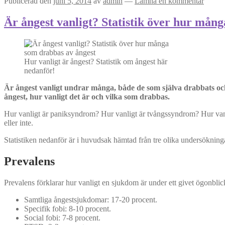
Publicerad den
juni 5, 2014
av
admin
—
Lämna en kommentar
Är ångest vanligt? Statistik över hur mån
Hur vanligt är ångest? Statistik om ångest här
nedanför!
Är ångest vanligt undrar många, både de som själva drabbats och
ångest, hur vanligt det är och vilka som drabbas.
Hur vanligt är paniksyndrom? Hur vanligt är tvångssyndrom? Hur vanli
eller inte.
Statistiken nedanför är i huvudsak hämtad från tre olika undersökning
Prevalens
Prevalens förklarar hur vanligt en sjukdom är under ett givet ögonblick e
Samtliga ångestsjukdomar: 17-20 procent.
Specifik fobi: 8-10 procent.
Social fobi: 7-8 procent.