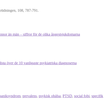
artidningen, 108, 787-791.
nnor än män – siffror för de olika ångestsjukdomarna
ista över de 10 vanligaste psykiatriska diagnoserna
paniksyndrom
,
prevalens
,
psykisk ohälsa
,
PTSD
,
social fobi
,
specifik