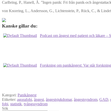
Carlbring, P., Hanell, Å. ”Ingen panik: Fri från panik-och ångestattac
von Knorring, L., Andersson, G., Lichtenstein, P., Rück, C., & Lindef
Kanske gillar du:
Podcast om ångest med patient och läkare – S
Forskning om panikångest: Var står forsknin
Kategori:
Panikångest
Etiketter:
agorafobi
,
ångest
,
ångestsjukdomar
,
ångestsyndrom
,
GAD
,
fobi
,
statistik
,
tvångssyndrom
Sök