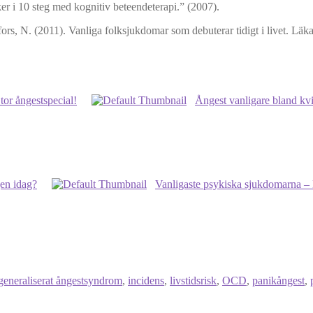
ker i 10 steg med kognitiv beteendeterapi.” (2007).
ors, N. (2011). Vanliga folksjukdomar som debuterar tidigt i livet. Läk
tor ångestspecial!
Ångest vanligare bland kvi
gen idag?
Vanligaste psykiska sjukdomarna – l
generaliserat ångestsyndrom
,
incidens
,
livstidsrisk
,
OCD
,
panikångest
,