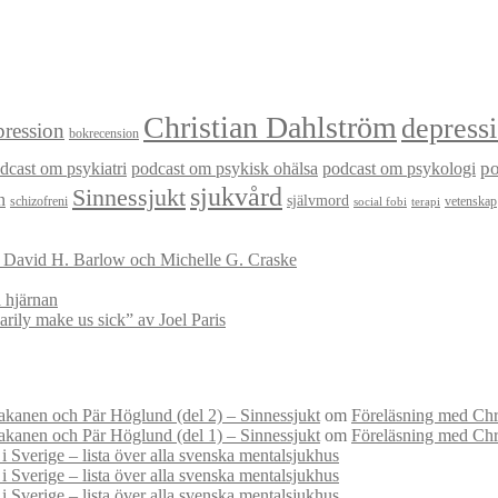
Christian Dahlström
depress
ression
bokrecension
dcast om psykiatri
podcast om psykisk ohälsa
podcast om psykologi
p
sjukvård
Sinnessjukt
n
självmord
schizofreni
vetenskap
social fobi
terapi
v David H. Barlow och Michelle G. Craske
 hjärnan
ily make us sick” av Joel Paris
kanen och Pär Höglund (del 2) – Sinnessjukt
om
Föreläsning med Chri
kanen och Pär Höglund (del 1) – Sinnessjukt
om
Föreläsning med Chri
i Sverige – lista över alla svenska mentalsjukhus
i Sverige – lista över alla svenska mentalsjukhus
i Sverige – lista över alla svenska mentalsjukhus