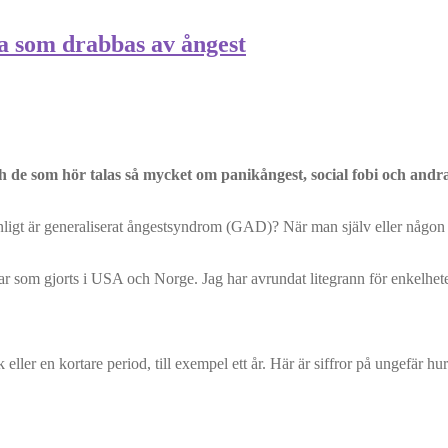
ga som drabbas av ångest
 de som hör talas så mycket om panikångest, social fobi och andra
gt är generaliserat ångestsyndrom (GAD)? När man själv eller någon i e
ar som gjorts i USA och Norge. Jag har avrundat litegrann för enkelhete
ller en kortare period, till exempel ett år. Här är siffror på ungefär hur 