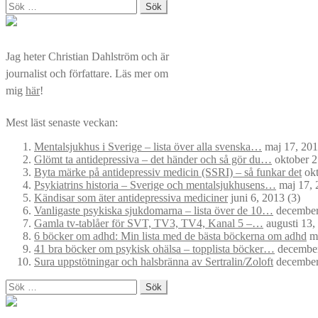
Sök
efter:
Jag heter Christian Dahlström och är
journalist och författare. Läs mer om
mig
här
!
Mest läst senaste veckan:
Mentalsjukhus i Sverige – lista över alla svenska…
maj 17, 20
Glömt ta antidepressiva – det händer och så gör du…
oktober 2
Byta märke på antidepressiv medicin (SSRI) – så funkar det
okt
Psykiatrins historia – Sverige och mentalsjukhusens…
maj 17, 
Kändisar som äter antidepressiva mediciner
juni 6, 2013
(3)
Vanligaste psykiska sjukdomarna – lista över de 10…
december
Gamla tv-tablåer för SVT, TV3, TV4, Kanal 5 –…
augusti 13,
6 böcker om adhd: Min lista med de bästa böckerna om adhd
ma
41 bra böcker om psykisk ohälsa – topplista böcker…
december
Sura uppstötningar och halsbränna av Sertralin/Zoloft
december
Sök
efter: