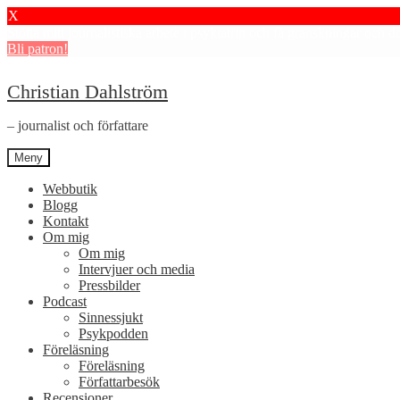
X
Stötta mitt journalistiska arbete i psykiatrin och få granskningar och 
Bli patron!
Hoppa
Hoppa
Christian Dahlström
till
till
navigering
innehåll
– journalist och författare
Meny
Webbutik
Blogg
Kontakt
Om mig
Om mig
Intervjuer och media
Pressbilder
Podcast
Sinnessjukt
Psykpodden
Föreläsning
Föreläsning
Författarbesök
Recensioner