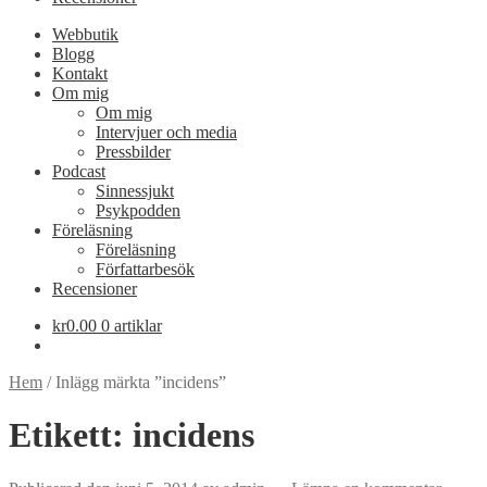
Webbutik
Blogg
Kontakt
Om mig
Om mig
Intervjuer och media
Pressbilder
Podcast
Sinnessjukt
Psykpodden
Föreläsning
Föreläsning
Författarbesök
Recensioner
kr
0.00
0 artiklar
Hem
/
Inlägg märkta ”incidens”
Etikett:
incidens