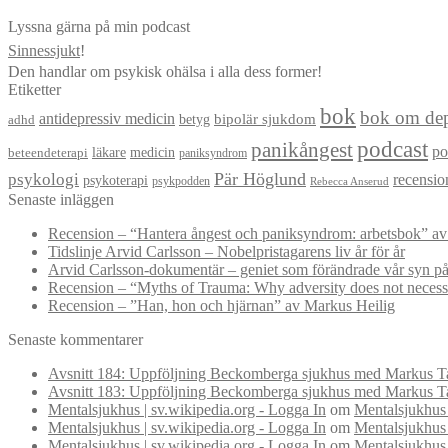
Lyssna gärna på min podcast
Sinnessjukt
!
Den handlar om psykisk ohälsa i alla dess former!
Etiketter
bok
bok om dep
antidepressiv medicin
betyg
bipolär sjukdom
adhd
podcast
panikångest
po
läkare
medicin
beteendeterapi
paniksyndrom
Pär Höglund
psykologi
recensio
psykoterapi
psykpodden
Rebecca Anserud
Senaste inläggen
Recension – “Hantera ångest och paniksyndrom: arbetsbok” a
Tidslinje Arvid Carlsson – Nobelpristagarens liv år för år
Arvid Carlsson-dokumentär – geniet som förändrade vår syn på
Recension – “Myths of Trauma: Why adversity does not necessar
Recension – ”Han, hon och hjärnan” av Markus Heilig
Senaste kommentarer
Avsnitt 184: Uppföljning Beckomberga sjukhus med Markus Ta
Avsnitt 183: Uppföljning Beckomberga sjukhus med Markus Ta
Mentalsjukhus | sv.wikipedia.org - Logga In
om
Mentalsjukhus 
Mentalsjukhus | sv.wikipedia.org - Logga In
om
Mentalsjukhus 
Mentalsjukhus | sv.wikipedia.org - Logga In
om
Mentalsjukhus 