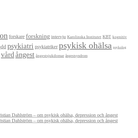
ion
forskning
forskare
intervju
KBT
Karolinska Institutet
kognitiv
psykisk ohälsa
psykiatri
odd
psykiatriker
psykolog
vård
ångest
ångestsjukdomar
ångestsyndrom
stian Dahlström – om psykisk ohälsa, depression och ångest
stian Dahlström – om psykisk ohälsa, depression och ångest