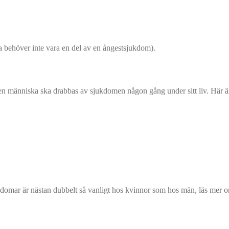
rna behöver inte vara en del av en ångestsjukdom).
t en människa ska drabbas av sjukdomen någon gång under sitt liv. Här är
jukdomar är nästan dubbelt så vanligt hos kvinnor som hos män, läs mer 