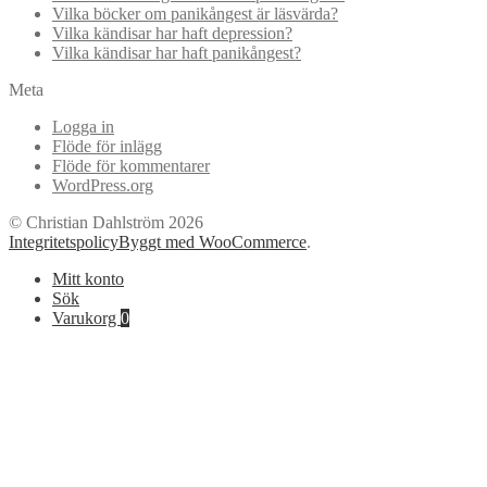
Vilka böcker om panikångest är läsvärda?
Vilka kändisar har haft depression?
Vilka kändisar har haft panikångest?
Meta
Logga in
Flöde för inlägg
Flöde för kommentarer
WordPress.org
© Christian Dahlström 2026
Integritetspolicy
Byggt med WooCommerce
.
Mitt konto
Sök
Varukorg
0