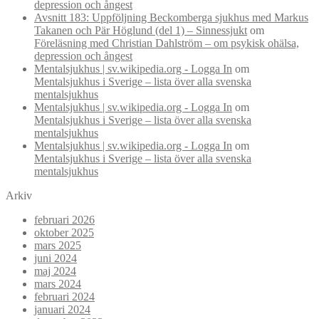
depression och ångest
Avsnitt 183: Uppföljning Beckomberga sjukhus med Markus
Takanen och Pär Höglund (del 1) – Sinnessjukt
om
Föreläsning med Christian Dahlström – om psykisk ohälsa,
depression och ångest
Mentalsjukhus | sv.wikipedia.org - Logga In
om
Mentalsjukhus i Sverige – lista över alla svenska
mentalsjukhus
Mentalsjukhus | sv.wikipedia.org - Logga In
om
Mentalsjukhus i Sverige – lista över alla svenska
mentalsjukhus
Mentalsjukhus | sv.wikipedia.org - Logga In
om
Mentalsjukhus i Sverige – lista över alla svenska
mentalsjukhus
Arkiv
februari 2026
oktober 2025
mars 2025
juni 2024
maj 2024
mars 2024
februari 2024
januari 2024