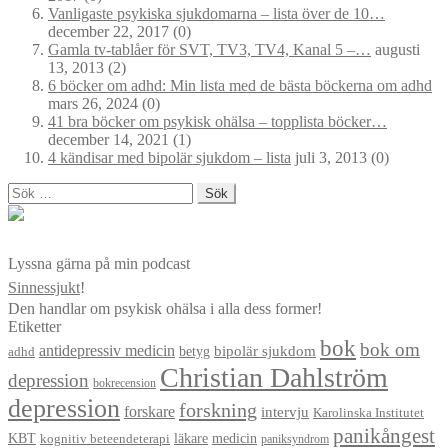
Vanligaste psykiska sjukdomarna – lista över de 10…
december 22, 2017
(0)
Gamla tv-tablåer för SVT, TV3, TV4, Kanal 5 –…
augusti
13, 2013
(2)
6 böcker om adhd: Min lista med de bästa böckerna om adhd
mars 26, 2024
(0)
41 bra böcker om psykisk ohälsa – topplista böcker…
december 14, 2021
(1)
4 kändisar med bipolär sjukdom – lista
juli 3, 2013
(0)
Sök
efter:
Lyssna gärna på min podcast
Sinnessjukt
!
Den handlar om psykisk ohälsa i alla dess former!
Etiketter
bok
bok om
antidepressiv medicin
betyg
bipolär sjukdom
adhd
Christian Dahlström
depression
bokrecension
depression
forskning
forskare
intervju
Karolinska Institutet
panikångest
KBT
läkare
medicin
kognitiv beteendeterapi
paniksyndrom