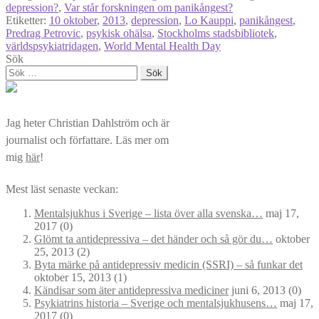
depression?
,
Var står forskningen om panikångest?
Etiketter:
10 oktober
,
2013
,
depression
,
Lo Kauppi
,
panikångest
,
Predrag Petrovic
,
psykisk ohälsa
,
Stockholms stadsbibliotek
,
världspsykiatridagen
,
World Mental Health Day
Sök
Sök
efter:
Jag heter Christian Dahlström och är
journalist och författare. Läs mer om
mig
här
!
Mest läst senaste veckan:
Mentalsjukhus i Sverige – lista över alla svenska…
maj 17,
2017
(0)
Glömt ta antidepressiva – det händer och så gör du…
oktober
25, 2013
(2)
Byta märke på antidepressiv medicin (SSRI) – så funkar det
oktober 15, 2013
(1)
Kändisar som äter antidepressiva mediciner
juni 6, 2013
(0)
Psykiatrins historia – Sverige och mentalsjukhusens…
maj 17,
2017
(0)