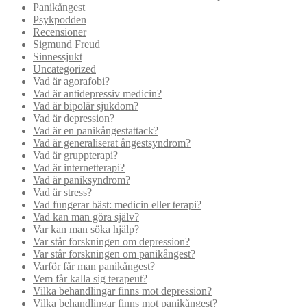
Panikångest
Psykpodden
Recensioner
Sigmund Freud
Sinnessjukt
Uncategorized
Vad är agorafobi?
Vad är antidepressiv medicin?
Vad är bipolär sjukdom?
Vad är depression?
Vad är en panikångestattack?
Vad är generaliserat ångestsyndrom?
Vad är gruppterapi?
Vad är internetterapi?
Vad är paniksyndrom?
Vad är stress?
Vad fungerar bäst: medicin eller terapi?
Vad kan man göra själv?
Var kan man söka hjälp?
Var står forskningen om depression?
Var står forskningen om panikångest?
Varför får man panikångest?
Vem får kalla sig terapeut?
Vilka behandlingar finns mot depression?
Vilka behandlingar finns mot panikångest?