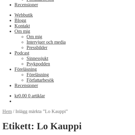
Recensioner
Webbutik
Blogg
Kontakt
Om mig
Om mig
Intervjuer och media
Pressbilder
Podcast
Sinnessjukt
Psykpodden
Föreläsning
Föreläsning
Författarbesök
Recensioner
kr
0.00
0 artiklar
Hem
/
Inlägg märkta ”Lo Kauppi”
Etikett:
Lo Kauppi