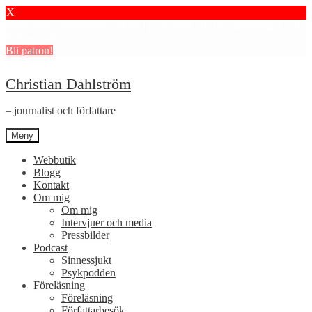
X
Stötta mitt journalistiska arbete i psykiatrin och få granskningar och
dokumentärer.
Bli patron!
Hoppa
Hoppa
Christian Dahlström
till
till
navigering
innehåll
– journalist och författare
Meny
Webbutik
Blogg
Kontakt
Om mig
Om mig
Intervjuer och media
Pressbilder
Podcast
Sinnessjukt
Psykpodden
Föreläsning
Föreläsning
Författarbesök