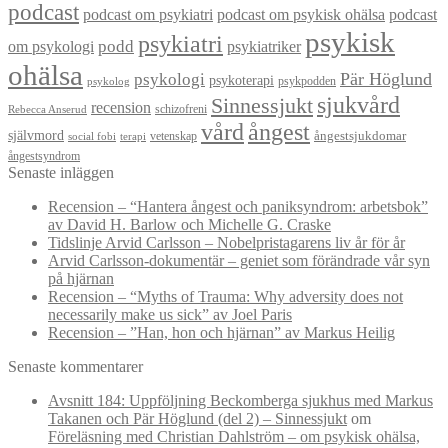
podcast
podcast om psykiatri
podcast om psykisk ohälsa
podcast
psykisk
psykiatri
om psykologi
podd
psykiatriker
ohälsa
Pär Höglund
psykologi
psykoterapi
psykpodden
psykolog
sjukvård
Sinnessjukt
recension
schizofreni
Rebecca Anserud
vård
ångest
självmord
ångestsjukdomar
vetenskap
social fobi
terapi
ångestsyndrom
Senaste inläggen
Recension – “Hantera ångest och paniksyndrom: arbetsbok”
av David H. Barlow och Michelle G. Craske
Tidslinje Arvid Carlsson – Nobelpristagarens liv år för år
Arvid Carlsson-dokumentär – geniet som förändrade vår syn
på hjärnan
Recension – “Myths of Trauma: Why adversity does not
necessarily make us sick” av Joel Paris
Recension – ”Han, hon och hjärnan” av Markus Heilig
Senaste kommentarer
Avsnitt 184: Uppföljning Beckomberga sjukhus med Markus
Takanen och Pär Höglund (del 2) – Sinnessjukt
om
Föreläsning med Christian Dahlström – om psykisk ohälsa,