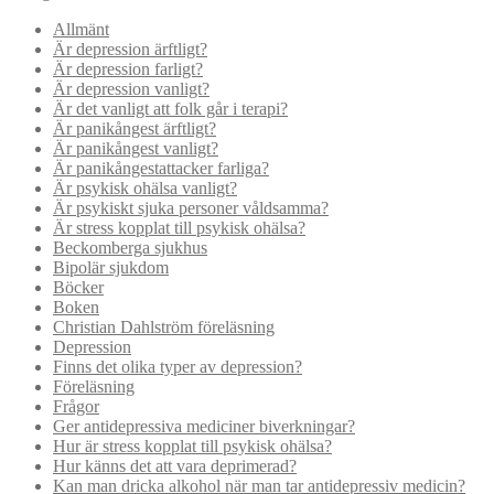
Allmänt
Är depression ärftligt?
Är depression farligt?
Är depression vanligt?
Är det vanligt att folk går i terapi?
Är panikångest ärftligt?
Är panikångest vanligt?
Är panikångestattacker farliga?
Är psykisk ohälsa vanligt?
Är psykiskt sjuka personer våldsamma?
Är stress kopplat till psykisk ohälsa?
Beckomberga sjukhus
Bipolär sjukdom
Böcker
Boken
Christian Dahlström föreläsning
Depression
Finns det olika typer av depression?
Föreläsning
Frågor
Ger antidepressiva mediciner biverkningar?
Hur är stress kopplat till psykisk ohälsa?
Hur känns det att vara deprimerad?
Kan man dricka alkohol när man tar antidepressiv medicin?