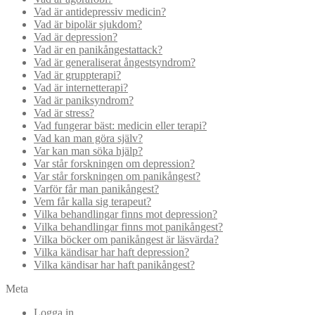
Vad är antidepressiv medicin?
Vad är bipolär sjukdom?
Vad är depression?
Vad är en panikångestattack?
Vad är generaliserat ångestsyndrom?
Vad är gruppterapi?
Vad är internetterapi?
Vad är paniksyndrom?
Vad är stress?
Vad fungerar bäst: medicin eller terapi?
Vad kan man göra själv?
Var kan man söka hjälp?
Var står forskningen om depression?
Var står forskningen om panikångest?
Varför får man panikångest?
Vem får kalla sig terapeut?
Vilka behandlingar finns mot depression?
Vilka behandlingar finns mot panikångest?
Vilka böcker om panikångest är läsvärda?
Vilka kändisar har haft depression?
Vilka kändisar har haft panikångest?
Meta
Logga in