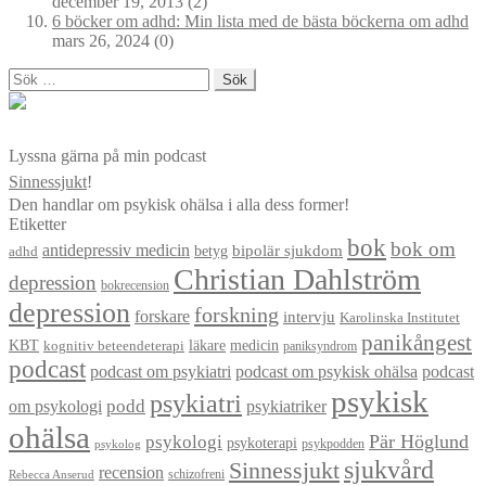
december 19, 2013
(2)
6 böcker om adhd: Min lista med de bästa böckerna om adhd
mars 26, 2024
(0)
Sök
efter:
Lyssna gärna på min podcast
Sinnessjukt
!
Den handlar om psykisk ohälsa i alla dess former!
Etiketter
bok
bok om
antidepressiv medicin
betyg
bipolär sjukdom
adhd
Christian Dahlström
depression
bokrecension
depression
forskning
forskare
intervju
Karolinska Institutet
panikångest
KBT
läkare
medicin
kognitiv beteendeterapi
paniksyndrom
podcast
podcast om psykiatri
podcast om psykisk ohälsa
podcast
psykisk
psykiatri
om psykologi
podd
psykiatriker
ohälsa
Pär Höglund
psykologi
psykoterapi
psykpodden
psykolog
sjukvård
Sinnessjukt
recension
schizofreni
Rebecca Anserud