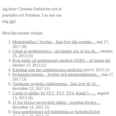
Jag heter Christian Dahlström och är
journalist och författare. Läs mer om
mig
här
!
Mest läst senaste veckan:
Mentalsjukhus i Sverige – lista över alla svenska…
maj 17,
2017
(8)
Glömt ta antidepressiva – det händer och så gör du…
oktober
25, 2013
(3)
Byta märke på antidepressiv medicin (SSRI) – så funkar det
oktober 15, 2013
(1)
Kändisar som äter antidepressiva mediciner
juni 6, 2013
(1)
Psykiatrins historia – Sverige och mentalsjukhusens…
maj 17,
2017
(3)
Vanligaste psykiska sjukdomarna – lista över de 10…
december 22, 2017
(1)
Gamla tv-tablåer för SVT, TV3, TV4, Kanal 5 –…
augusti
13, 2013
(0)
41 bra böcker om psykisk ohälsa – topplista böcker…
december 14, 2021
(1)
Sura uppstötningar och halsbränna av Sertralin/Zoloft