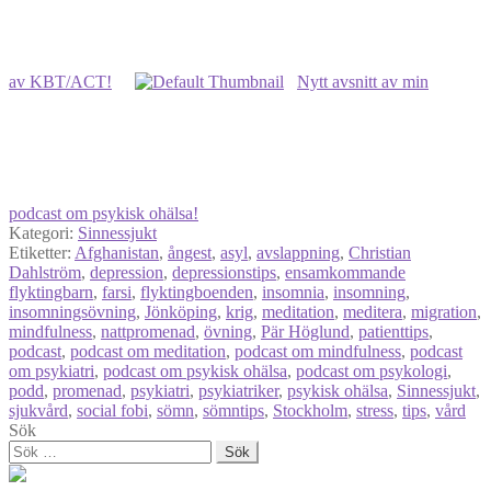
av KBT/ACT!
Nytt avsnitt av min
podcast om psykisk ohälsa!
Kategori:
Sinnessjukt
Etiketter:
Afghanistan
,
ångest
,
asyl
,
avslappning
,
Christian
Dahlström
,
depression
,
depressionstips
,
ensamkommande
flyktingbarn
,
farsi
,
flyktingboenden
,
insomnia
,
insomning
,
insomningsövning
,
Jönköping
,
krig
,
meditation
,
meditera
,
migration
,
mindfulness
,
nattpromenad
,
övning
,
Pär Höglund
,
patienttips
,
podcast
,
podcast om meditation
,
podcast om mindfulness
,
podcast
om psykiatri
,
podcast om psykisk ohälsa
,
podcast om psykologi
,
podd
,
promenad
,
psykiatri
,
psykiatriker
,
psykisk ohälsa
,
Sinnessjukt
,
sjukvård
,
social fobi
,
sömn
,
sömntips
,
Stockholm
,
stress
,
tips
,
vård
Sök
Sök
efter: