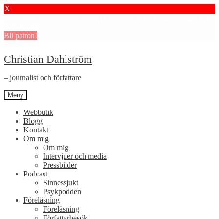
X
Stötta mitt journalistiska arbete i psykiatrin och få granskningar och
dokumentärer.
Bli patron!
Hoppa
Hoppa
Christian Dahlström
till
till
navigering
innehåll
– journalist och författare
Meny
Webbutik
Blogg
Kontakt
Om mig
Om mig
Intervjuer och media
Pressbilder
Podcast
Sinnessjukt
Psykpodden
Föreläsning
Föreläsning
Författarbesök