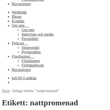
Recensioner
Webbutik
Blogg
Kontakt
Om mig
Expandera
Om mig
undermeny
Intervjuer och media
Pressbilder
Podcast
Expandera
Sinnessjukt
undermeny
Psykpodden
Föreläsning
Expandera
Föreläsning
undermeny
Författarbesök
Recensioner
kr
0.00
0 artiklar
Hem
/
Inlägg märkta ”nattpromenad”
Etikett:
nattpromenad