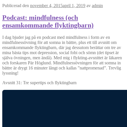
Publicerad den
november 4, 2015
april 1, 2019
av
admin
Podcast: mindfulness (och
ensamkommande flyktingbarn)
I dag bjuder jag på en podcast med mindfulness i form av en
mindfulnessövning för att somna in bättre, plus ett till avsnitt om
ensamkommande flyktingbarn, där jag dessutom berättar om tre av
mina bästa tips mot depression, social fobi och sömn (det tipset är
själva övningen, men ändå). Med mig i flykting-avsnittet är läkaren
och forskaren Pär Höglund. Mindfulnessövningen för att somna in
bättre är drygt 16 minuter långt och kallas ”nattpromenad”. Trevlig
lyssning!
Avsnitt 31: Tre supertips och flyktingbarn