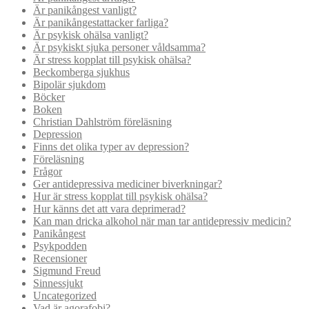
Är panikångest vanligt?
Är panikångestattacker farliga?
Är psykisk ohälsa vanligt?
Är psykiskt sjuka personer våldsamma?
Är stress kopplat till psykisk ohälsa?
Beckomberga sjukhus
Bipolär sjukdom
Böcker
Boken
Christian Dahlström föreläsning
Depression
Finns det olika typer av depression?
Föreläsning
Frågor
Ger antidepressiva mediciner biverkningar?
Hur är stress kopplat till psykisk ohälsa?
Hur känns det att vara deprimerad?
Kan man dricka alkohol när man tar antidepressiv medicin?
Panikångest
Psykpodden
Recensioner
Sigmund Freud
Sinnessjukt
Uncategorized
Vad är agorafobi?