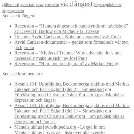
vård
ångest
självmord
ångestsjukdomar
vetenskap
social fobi
terapi
ångestsyndrom
Senaste inläggen
Recension – “Hantera ångest och paniksyndrom: arbetsbok”
av David H. Barlow och Michelle G. Craske
Tidslinje Arvid Carlsson – Nobelpristagarens liv år för år
Arvid Carlsson-dokumentär – geniet som förändrade vår syn
på hjärnan
Recension – “Myths of Trauma: Why adversity does not
necessarily make us sick” av Joel Paris
Recension – ”Han, hon och hjärnan” av Markus Heilig
Senaste kommentarer
Avsnitt 184: Uppföljning Beckomberga sjukhus med Markus
Takanen och Pär Höglund (del 2) – Sinnessjukt
om
Föreläsning med Christian Dahlström – om psykisk ohälsa,
depression och ångest
Avsnitt 183: Uppföljning Beckomberga sjukhus med Markus
Takanen och Pär Höglund (del 1) – Sinnessjukt
om
Föreläsning med Christian Dahlström – om psykisk ohälsa,
depression och ångest
Mentalsjukhus | sv.wikipedia.org - Logga In
om
Mentalsjukhus i Sverige – lista över alla svenska