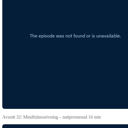
Avsnitt 32: Mindfulnessövning – nattpromenad 16 min