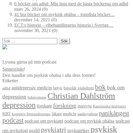
6 böcker om adhd: Min lista med de bästa böckerna om adhd
mars 26, 2024
(0)
41 bra böcker om psykisk ohälsa – topplista böcker…
december 14, 2021
(0)
ECT:s historia – elbehandlingens historia i Sverige…
november 30, 2021
(0)
Sök
efter:
Lyssna gärna på min podcast
Sinnessjukt
!
Den handlar om psykisk ohälsa i alla dess former!
Etiketter
bok
bok om
antidepressiv medicin
betyg
bipolär sjukdom
adhd
Christian Dahlström
depression
bokrecension
depression
forskning
forskare
intervju
Karolinska Institutet
panikångest
KBT
läkare
medicin
kognitiv beteendeterapi
paniksyndrom
podcast
podcast om psykiatri
podcast om psykisk ohälsa
podcast
psykisk
psykiatri
om psykologi
podd
psykiatriker