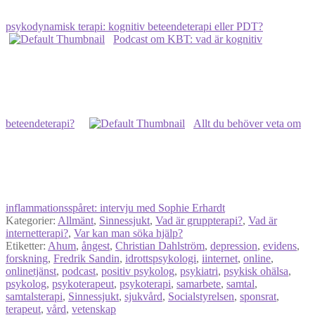
psykodynamisk terapi: kognitiv beteendeterapi eller PDT?
Podcast om KBT: vad är kognitiv
beteendeterapi?
Allt du behöver veta om
inflammationsspåret: intervju med Sophie Erhardt
Kategorier:
Allmänt
,
Sinnessjukt
,
Vad är gruppterapi?
,
Vad är
internetterapi?
,
Var kan man söka hjälp?
Etiketter:
Ahum
,
ångest
,
Christian Dahlström
,
depression
,
evidens
,
forskning
,
Fredrik Sandin
,
idrottspsykologi
,
iinternet
,
online
,
onlinetjänst
,
podcast
,
positiv psykolog
,
psykiatri
,
psykisk ohälsa
,
psykolog
,
psykoterapeut
,
psykoterapi
,
samarbete
,
samtal
,
samtalsterapi
,
Sinnessjukt
,
sjukvård
,
Socialstyrelsen
,
sponsrat
,
terapeut
,
vård
,
vetenskap