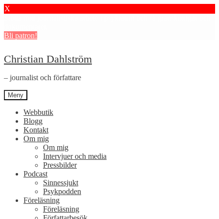
X
Stötta mitt journalistiska arbete i psykiatrin och få granskningar och
dokumentärer.
Bli patron!
Hoppa
Hoppa
Christian Dahlström
till
till
navigering
innehåll
– journalist och författare
Meny
Webbutik
Blogg
Kontakt
Om mig
Om mig
Intervjuer och media
Pressbilder
Podcast
Sinnessjukt
Psykpodden
Föreläsning
Föreläsning
Författarbesök