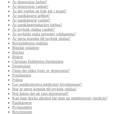
Är depression farligt?
Är depression vanligt?
Är det vanligt att folk går i terapi?
Är panikångest ärftligt?
Är panikångest vanligt?
Är panikångestattacker farliga?
Är psykisk ohälsa vanligt?
Är psykiskt sjuka personer våldsamma?
Är stress kopplat till psykisk ohälsa?
Beckomberga sjukhus
Bipolär sjukdom
Böcker
Boken
Christian Dahlström föreläsning
Depression
Finns det olika typer av depression?
Föreläsning
Frågor
Ger antidepressiva mediciner biverkningar?
Hur är stress kopplat till psykisk ohälsa?
Hur känns det att vara deprimerad?
Kan man dricka alkohol när man tar antidepressiv medicin?
Panikångest
Psykpodden
Recensioner