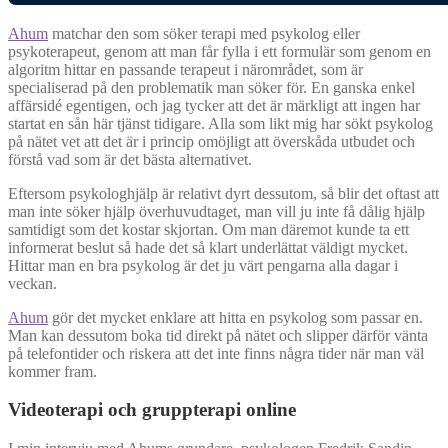
Ahum
matchar den som söker terapi med psykolog eller
psykoterapeut, genom att man får fylla i ett formulär som genom en
algoritm hittar en passande terapeut i närområdet, som är
specialiserad på den problematik man söker för. En ganska enkel
affärsidé egentigen, och jag tycker att det är märkligt att ingen har
startat en sån här tjänst tidigare. Alla som likt mig har sökt psykolog
på nätet vet att det är i princip omöjligt att överskåda utbudet och
förstå vad som är det bästa alternativet.
Eftersom psykologhjälp är relativt dyrt dessutom, så blir det oftast att
man inte söker hjälp överhuvudtaget, man vill ju inte få dålig hjälp
samtidigt som det kostar skjortan. Om man däremot kunde ta ett
informerat beslut så hade det så klart underlättat väldigt mycket.
Hittar man en bra psykolog är det ju värt pengarna alla dagar i
veckan.
Ahum
gör det mycket enklare att hitta en psykolog som passar en.
Man kan dessutom boka tid direkt på nätet och slipper därför vänta
på telefontider och riskera att det inte finns några tider när man väl
kommer fram.
Videoterapi och gruppterapi online