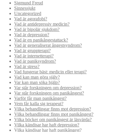
Sigmund Freud
Sinnessjukt
Uncategorized
Vad är agorafobi?
Vad är antidepressiv medicin?
Vad är bipolär sjukdom?
Vad är depression?
Vad är en panikångestattack?
Vad är generaliserat ångestsyndrom?
Vad är gruppterapi?
Vad är internetterapi?
Vad är paniksyndrom?
Vad är stress?
Vad fungerar bäst: medicin eller terapi?
Vad kan man göra själv?
Var kan man söka hjälp?
Var står forskningen om depression?
Var står forskningen om panikångest?
Varför får man panikångest?
Vem får kalla sig terapeut?
Vilka behandlingar finns mot depression?
Vilka behandlingar finns mot panikångest?
Vilka böcker om panikångest är läsvärda?
Vilka kändisar har haft depression?
Vilka kändisar har haft panikångest?