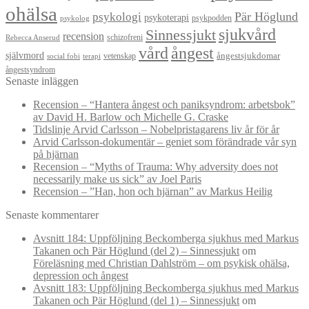
ohälsa
Pär Höglund
psykologi
psykoterapi
psykpodden
psykolog
sjukvård
Sinnessjukt
recension
schizofreni
Rebecca Anserud
vård
ångest
självmord
ångestsjukdomar
vetenskap
social fobi
terapi
ångestsyndrom
Senaste inläggen
Recension – “Hantera ångest och paniksyndrom: arbetsbok”
av David H. Barlow och Michelle G. Craske
Tidslinje Arvid Carlsson – Nobelpristagarens liv år för år
Arvid Carlsson-dokumentär – geniet som förändrade vår syn
på hjärnan
Recension – “Myths of Trauma: Why adversity does not
necessarily make us sick” av Joel Paris
Recension – ”Han, hon och hjärnan” av Markus Heilig
Senaste kommentarer
Avsnitt 184: Uppföljning Beckomberga sjukhus med Markus
Takanen och Pär Höglund (del 2) – Sinnessjukt
om
Föreläsning med Christian Dahlström – om psykisk ohälsa,
depression och ångest
Avsnitt 183: Uppföljning Beckomberga sjukhus med Markus
Takanen och Pär Höglund (del 1) – Sinnessjukt
om