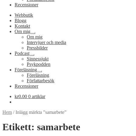
Recensioner
Webbutik
Blogg
Kontakt
Om mig
Expandera
Om mig
undermeny
Intervjuer och media
Pressbilder
Podcast
Expandera
Sinnessjukt
undermeny
Psykpodden
Föreläsning
Expandera
Föreläsning
undermeny
Författarbesök
Recensioner
kr
0.00
0 artiklar
Hem
/
Inlägg märkta ”samarbete”
Etikett:
samarbete