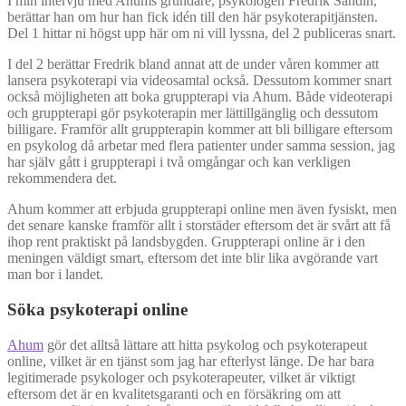
I min intervju med Ahums grundare, psykologen Fredrik Sandin,
berättar han om hur han fick idén till den här psykoterapitjänsten.
Del 1 hittar ni högst upp här om ni vill lyssna, del 2 publiceras snart.
I del 2 berättar Fredrik bland annat att de under våren kommer att
lansera psykoterapi via videosamtal också. Dessutom kommer snart
också möjligheten att boka gruppterapi via Ahum. Både videoterapi
och gruppterapi gör psykoterapin mer lättillgänglig och dessutom
billigare. Framför allt gruppterapin kommer att bli billigare eftersom
en psykolog då arbetar med flera patienter under samma session, jag
har själv gått i gruppterapi i två omgångar och kan verkligen
rekommendera det.
Ahum kommer att erbjuda gruppterapi online men även fysiskt, men
det senare kanske framför allt i storstäder eftersom det är svårt att få
ihop rent praktiskt på landsbygden. Gruppterapi online är i den
meningen väldigt smart, eftersom det inte blir lika avgörande vart
man bor i landet.
Söka psykoterapi online
Ahum
gör det alltså lättare att hitta psykolog och psykoterapeut
online, vilket är en tjänst som jag har efterlyst länge. De har bara
legitimerade psykologer och psykoterapeuter, vilket är viktigt
eftersom det är en kvalitetsgaranti och en försäkring om att