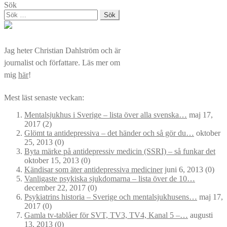
Sök
Sök
efter:
Jag heter Christian Dahlström och är
journalist och författare. Läs mer om
mig
här
!
Mest läst senaste veckan:
Mentalsjukhus i Sverige – lista över alla svenska…
maj 17,
2017
(2)
Glömt ta antidepressiva – det händer och så gör du…
oktober
25, 2013
(0)
Byta märke på antidepressiv medicin (SSRI) – så funkar det
oktober 15, 2013
(0)
Kändisar som äter antidepressiva mediciner
juni 6, 2013
(0)
Vanligaste psykiska sjukdomarna – lista över de 10…
december 22, 2017
(0)
Psykiatrins historia – Sverige och mentalsjukhusens…
maj 17,
2017
(0)
Gamla tv-tablåer för SVT, TV3, TV4, Kanal 5 –…
augusti
13, 2013
(0)